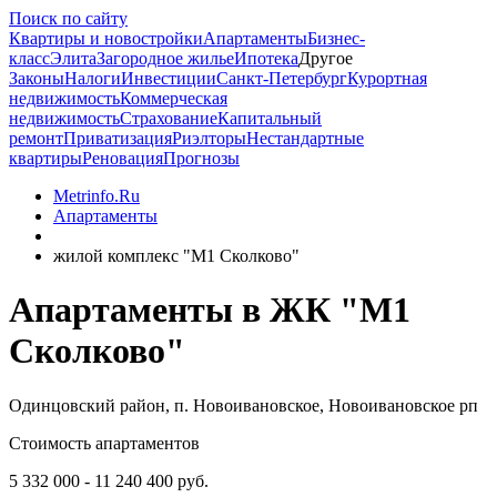
Поиск по сайту
Квартиры и новостройки
Апартаменты
Бизнес-
класс
Элита
Загородное жилье
Ипотека
Другое
Законы
Налоги
Инвестиции
Санкт-Петербург
Курортная
недвижимость
Коммерческая
недвижимость
Страхование
Капитальный
ремонт
Приватизация
Риэлторы
Нестандартные
квартиры
Реновация
Прогнозы
Metrinfo.Ru
Апартаменты
жилой комплекс "М1 Сколково"
Апартаменты в ЖК "М1
Сколково"
Одинцовский район, п. Новоивановское, Новоивановское рп
Стоимость апартаментов
5 332 000 - 11 240 400 руб.