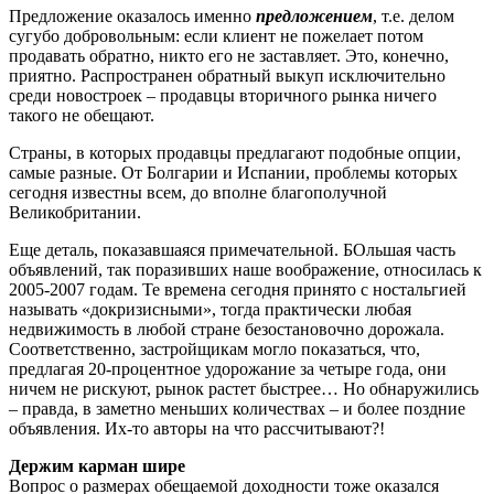
Предложение оказалось именно
предложением
, т.е. делом
сугубо добровольным: если клиент не пожелает потом
продавать обратно, никто его не заставляет. Это, конечно,
приятно. Распространен обратный выкуп исключительно
среди новостроек – продавцы вторичного рынка ничего
такого не обещают.
Страны, в которых продавцы предлагают подобные опции,
самые разные. От Болгарии и Испании, проблемы которых
сегодня известны всем, до вполне благополучной
Великобритании.
Еще деталь, показавшаяся примечательной. БОльшая часть
объявлений, так поразивших наше воображение, относилась к
2005-2007 годам. Те времена сегодня принято с ностальгией
называть «докризисными», тогда практически любая
недвижимость в любой стране безостановочно дорожала.
Соответственно, застройщикам могло показаться, что,
предлагая 20-процентное удорожание за четыре года, они
ничем не рискуют, рынок растет быстрее… Но обнаружились
– правда, в заметно меньших количествах – и более поздние
объявления. Их-то авторы на что рассчитывают?!
Держим карман шире
Вопрос о размерах обещаемой доходности тоже оказался