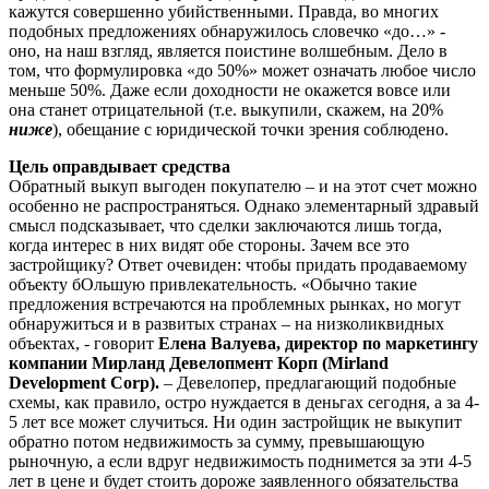
кажутся совершенно убийственными. Правда, во многих
подобных предложениях обнаружилось словечко «до…» -
оно, на наш взгляд, является поистине волшебным. Дело в
том, что формулировка «до 50%» может означать любое число
меньше 50%. Даже если доходности не окажется вовсе или
она станет отрицательной (т.е. выкупили, скажем, на 20%
ниже
), обещание с юридической точки зрения соблюдено.
Цель оправдывает средства
Обратный выкуп выгоден покупателю – и на этот счет можно
особенно не распространяться. Однако элементарный здравый
смысл подсказывает, что сделки заключаются лишь тогда,
когда интерес в них видят обе стороны. Зачем все это
застройщику? Ответ очевиден: чтобы придать продаваемому
объекту бОльшую привлекательность. «Обычно такие
предложения встречаются на проблемных рынках, но могут
обнаружиться и в развитых странах – на низколиквидных
объектах, - говорит
Елена Валуева, директор по маркетингу
компании Мирланд Девелопмент Корп (Mirland
Development Corp).
– Девелопер, предлагающий подобные
схемы, как правило, остро нуждается в деньгах сегодня, а за 4-
5 лет все может случиться. Ни один застройщик не выкупит
обратно потом недвижимость за сумму, превышающую
рыночную, а если вдруг недвижимость поднимется за эти 4-5
лет в цене и будет стоить дороже заявленного обязательства