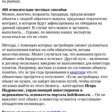
на рынках.
400 относительно честных способов
Можно, конечно, возразить: продавцы, предлагающие
объекты с опцией обратного выкупа, предложат покупателю
контракт, в котором будут зафиксированы их обещания на
данный предмет. В случае чего можно и заставить
выполнить… Однако, по мнению наших экспертов,
полагаться на это не стоит.
Методы, с помощью которых застройщик сможет уклониться
от выполнения взятых на себя обязательств, весьма
многочисленны. Может случиться так, что компания просто
объявит себя банкротом и исчезнет. Другой путь – включение
в договор нескольких заведомо не выполнимых для инвестора
пунктов. Например, жесткие условия по состоянию объекта:
понятно, что за три года проживания в
квартире
что-то
обязательно протрется и потускнеет. «Если застройщику этот
объект не нужен, он найдет миллион путей, чтобы потом
легально выйти из этого бизнеса, - категоричен
Игорь
Индриксонс, управляющий инвестициями в
недвижимость, основатель портала indriksons.ru
. – Он не
выкупит этот объект, и инвестор останется «счастливым»
обладателем неликвида».