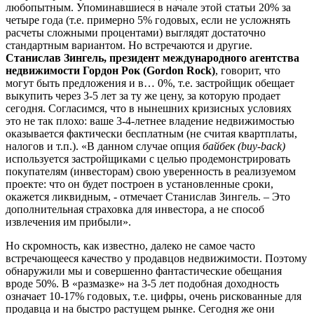
любопытным. Упоминавшиеся в начале этой статьи 20% за
четыре года (т.е. примерно 5% годовых, если не усложнять
расчеты сложными процентами) выглядят достаточно
стандартным вариантом. Но встречаются и другие.
Станислав Зингель, президент международного агентства
недвижимости Гордон Рок (Gordon Rock)
, говорит, что
могут быть предложения и в… 0%, т.е. застройщик обещает
выкупить через 3-5 лет за ту же цену, за которую продает
сегодня. Согласимся, что в нынешних кризисных условиях
это не так плохо: ваше 3-4-летнее владение недвижимостью
оказывается фактически бесплатным (не считая квартплаты,
налогов и т.п.). «В данном случае опция
байбек (buy-back)
используется застройщиками с целью продемонстрировать
покупателям (инвесторам) свою уверенность в реализуемом
проекте: что он будет построен в установленные сроки,
окажется ликвидным, - отмечает Станислав Зингель. – Это
дополнительная страховка для инвестора, а не способ
извлечения им прибыли».
Но скромность, как известно, далеко не самое часто
встречающееся качество у продавцов недвижимости. Поэтому
обнаружили мы и совершенно фантастические обещания
вроде 50%. В «размазке» на 3-5 лет подобная доходность
означает 10-17% годовых, т.е. цифры, очень рискованные для
продавца и на быстро растущем рынке. Сегодня же они