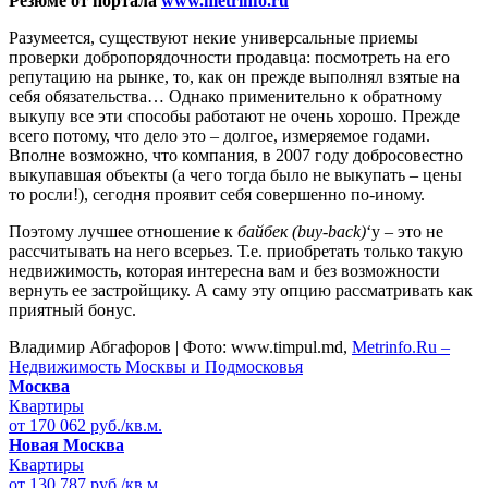
Резюме от портала
www.metrinfo.ru
Разумеется, существуют некие универсальные приемы
проверки добропорядочности продавца: посмотреть на его
репутацию на рынке, то, как он прежде выполнял взятые на
себя обязательства… Однако применительно к обратному
выкупу все эти способы работают не очень хорошо. Прежде
всего потому, что дело это – долгое, измеряемое годами.
Вполне возможно, что компания, в 2007 году добросовестно
выкупавшая объекты (а чего тогда было не выкупать – цены
то росли!), сегодня проявит себя совершенно по-иному.
Поэтому лучшее отношение к
байбек (buy-back)
‘у – это не
рассчитывать на него всерьез. Т.е. приобретать только такую
недвижимость, которая интересна вам и без возможности
вернуть ее застройщику. А саму эту опцию рассматривать как
приятный бонус.
Владимир Абгафоров | Фото: www.timpul.md,
Metrinfo.Ru –
Недвижимость Москвы и Подмосковья
Москва
Квартиры
от 170 062 руб./кв.м.
Новая Москва
Квартиры
от 130 787 руб./кв.м.