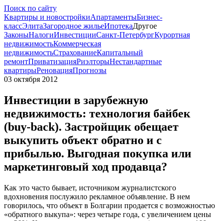
Поиск по сайту
Квартиры и новостройки
Апартаменты
Бизнес-
класс
Элита
Загородное жилье
Ипотека
Другое
Законы
Налоги
Инвестиции
Санкт-Петербург
Курортная
недвижимость
Коммерческая
недвижимость
Страхование
Капитальный
ремонт
Приватизация
Риэлторы
Нестандартные
квартиры
Реновация
Прогнозы
03 октября 2012
Инвестиции в зарубежную
недвижимость: технология байбек
(buy-back). Застройщик обещает
выкупить объект обратно и с
прибылью. Выгодная покупка или
маркетинговый ход продавца?
Как это часто бывает, источником журналистского
вдохновения послужило рекламное объявление. В нем
говорилось, что объект в Болгарии продается с возможностью
«обратного выкупа»: через четыре года, с увеличением цены