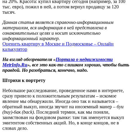
на 20%. Красота: купил квартиру сегодня (например, за 100
тыс. евро), пожил в ней, а потом вернул продавцу за 120
тысяч.
Данная статья является справочно-информационным
материалом, вся информация в ней представлена в
ознакомительных целях и носит исключительно
информационный характер.
Оценить квартиру в Москве и Подмосковье – Онлайн
калькулятор
На взгляд обозревателя «
Портала о недвижимости
MetrInfo.Ru
», все это как-то слишком хорошо, чтобы быть
правдой. Но разобраться, конечно, надо.
Штрихи к портрету
Небольшое расследование, проведенное нами в интернете,
сразу привело к положительным результатам – искомое
явление мы обнаружили. Иногда оно так и называется –
обратный выкуп, иногда звучит на иноземный манер –
буи
(buy)
-
бак (back)
. Последний термин, как мы поняли,
заимствован на фондовом рынке: там так именуется выкуп
эмитентом собственных акций. Но, в конце концов, не в
словах дело.