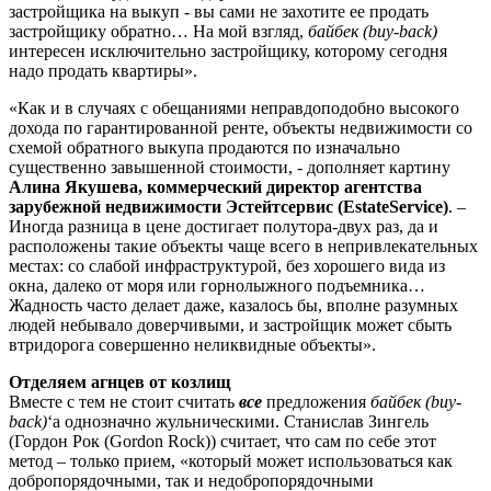
застройщика на выкуп - вы сами не захотите ее продать
застройщику обратно… На мой взгляд,
байбек (buy-back)
интересен исключительно застройщику, которому сегодня
надо продать квартиры».
«Как и в случаях с обещаниями неправдоподобно высокого
дохода по гарантированной ренте, объекты недвижимости со
схемой обратного выкупа продаются по изначально
существенно завышенной стоимости, - дополняет картину
Алина Якушева, коммерческий директор агентства
зарубежной недвижимости Эстейтсервис (EstateService)
. –
Иногда разница в цене достигает полутора-двух раз, да и
расположены такие объекты чаще всего в непривлекательных
местах: со слабой инфраструктурой, без хорошего вида из
окна, далеко от моря или горнолыжного подъемника…
Жадность часто делает даже, казалось бы, вполне разумных
людей небывало доверчивыми, и застройщик может сбыть
втридорога совершенно неликвидные объекты».
Отделяем агнцев от козлищ
Вместе с тем не стоит считать
все
предложения
байбек (buy-
back)
‘а однозначно жульническими. Станислав Зингель
(Гордон Рок (Gordon Rock)) считает, что сам по себе этот
метод – только прием, «который может использоваться как
добропорядочными, так и недобропорядочными