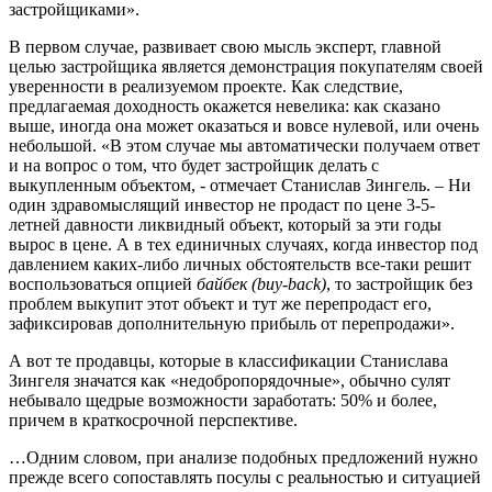
застройщиками».
В первом случае, развивает свою мысль эксперт, главной
целью застройщика является демонстрация покупателям своей
уверенности в реализуемом проекте. Как следствие,
предлагаемая доходность окажется невелика: как сказано
выше, иногда она может оказаться и вовсе нулевой, или очень
небольшой. «В этом случае мы автоматически получаем ответ
и на вопрос о том, что будет застройщик делать с
выкупленным объектом, - отмечает Станислав Зингель. – Ни
один здравомыслящий инвестор не продаст по цене 3-5-
летней давности ликвидный объект, который за эти годы
вырос в цене. А в тех единичных случаях, когда инвестор под
давлением каких-либо личных обстоятельств все-таки решит
воспользоваться опцией
байбек (buy-back)
, то застройщик без
проблем выкупит этот объект и тут же перепродаст его,
зафиксировав дополнительную прибыль от перепродажи».
А вот те продавцы, которые в классификации Станислава
Зингеля значатся как «недобропорядочные», обычно сулят
небывало щедрые возможности заработать: 50% и более,
причем в краткосрочной перспективе.
…Одним словом, при анализе подобных предложений нужно
прежде всего сопоставлять посулы с реальностью и ситуацией