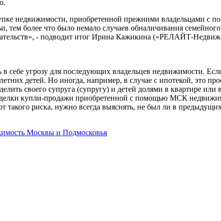
о.
упке недвижимости, приобретенной прежними владельцами с по
ьи, тем более что было немало случаев обналичивания семейного
язательств», - подводит итог Ирина Кажикина («РЕЛАЙТ-Недвиж
ь в себе угрозу для последующих владельцев недвижимости. Есл
тних детей. Но иногда, например, в случае с ипотекой, это прост
лить своего супруга (супругу) и детей долями в квартире или в
щие сделки купли-продажи приобретенной с помощью МСК недвиж
я от такого риска, нужно всегда выяснять, не был ли в предыду
ижимость Москвы и Подмосковья