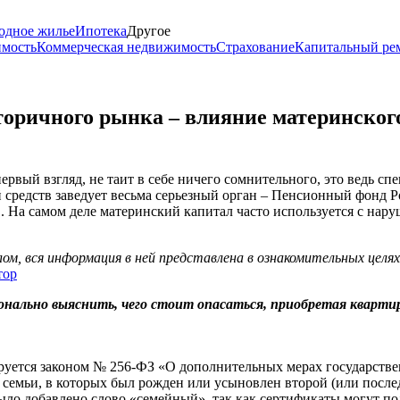
одное жилье
Ипотека
Другое
имость
Коммерческая недвижимость
Страхование
Капитальный ре
оричного рынка – влияние материнског
рвый взгляд, не таит в себе ничего сомнительного, это ведь сп
средств заведует весьма серьезный орган – Пенсионный фонд Р
. На самом деле материнский капитал часто используется с нар
м, вся информация в ней представлена в ознакомительных целя
тор
онально выяснить, чего стоит опасаться, приобретая квартир
ируется законом № 256-ФЗ «О дополнительных мерах государств
все семьи, в которых был рожден или усыновлен второй (или пос
ло добавлено слово «семейный», так как сертификаты могут пол