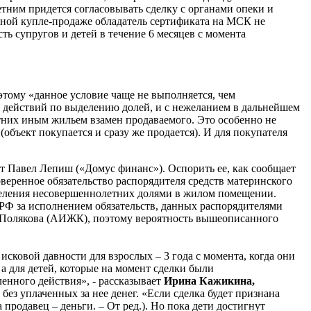
летним придется согласовывать сделку с органами опеки и
ычной купле-продаже обладатель сертификата на МСК не
ть супругов и детей в течение 6 месяцев с момента
оэтому «данное условие чаще не выполняется, чем
х действий по выделению долей, и с нежеланием в дальнейшем
етних иным жильем взамен продаваемого. Это особенно не
бъект покупается и сразу же продается). И для покупателя
ет Павел Лепиш («Домус финанс»). Оспорить ее, как сообщает
еренное обязательство распорядителя средств материнского
обделения несовершеннолетних долями в жилом помещении.
РФ за исполнением обязательств, данных распорядителями
я Полякова (АИЖК), поэтому вероятность вышеописанного
сковой давности для взрослых – 3 года с момента, когда они
а для детей, которые на момент сделки были
енного действия», - рассказывает
Ирина Кажикина,
и без уплаченных за нее денег. «Если сделка будет признана
 продавец – деньги. – От ред.). Но пока дети достигнут