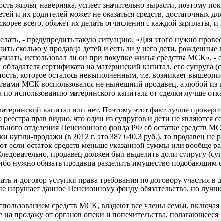
ость жилья, наверняка, успеет значительно вырасти, поэтому по
етей и их родителей может не оказаться средств, достаточных д
скорее всего, обяжет их делать отчисления с каждой зарплаты, и 
сделать, - предупредить такую ситуацию. «Для этого нужно про
ь сколько у продавца детей и есть ли у него дети, рожденные на
 узнать, использовал ли он при покупке жилья средства МСК», 
обладателя сертификата на материнский капитал, его супруга (суп
сть, которое осталось невыполненным, т.е. возникает вышеописа
ствами МСК воспользовался не нынешний продавец, а любой из п
 по использованию материнского капитала от сделки лучше отка
материнский капитал или нет. Поэтому этот факт лучше проверит
 реестра прав видно, что один из супругов и дети не являются 
льного отделения Пенсионного фонда РФ об остатке средств МСК
 купли-продажи (в 2012 г. это 387 640,3 руб.), то продавец не 
от если остаток средств меньше указанной суммы или вообще рав
довательно, продавец должен был выделить доли супругу (супр
ибо нужно обязать продавца разделить имущество подобающим о
ь и договор уступки права требования по договору участия в д
не нарушает данное Пенсионному фонду обязательство, но лучше
спользованием средств МСК, владеют все члены семьи, включая 
 на продажу от органов опеки и попечительства, полагающееся в