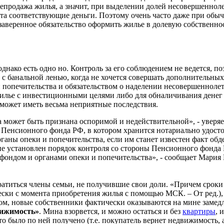
перепродажа жилья, а значит, при выделении долей несовершенно
чета соответствующие деньги. Поэтому очень часто даже при об
заверенное обязательство оформить жилье в долевую собственнос
днако есть одно но. Контроль за его соблюдением не ведется, п
 с банальной ленью, когда не хочется совершать дополнительны
 и попечительства и обязательством о наделении несовершеннол
лье с инвестиционными целями либо для обналичивания денег (о
может иметь весьма неприятные последствия.
а может быть признана оспоримой и недействительной», - уверя
енсионного фонда РФ, в котором хранится нотариально удостов
органы опеки и попечительства, если им станет известен факт 
е установлен порядок контроля со стороны Пенсионного фонда 
 фондом и органами опеки и попечительства», - сообщает Мари
ратиться члены семьи, не получившие свои доли. «Причем сроки и
чески с момента приобретения жилья с помощью МСК. – От ред.), 
зом, новые собственники фактически оказываются на мине замедл
вижимость»
. Мина взорвется, и можно остаться и без
квартиры
, 
то было по ней получено (т.е. покупатель вернет недвижимость, а