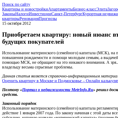
Поиск по сайту
Квартиры и новостройки
Апартаменты
Бизнес-класс
Элита
Загор
Законы
Налоги
Инвестиции
Санкт-Петербург
Курортная недвиж
квартиры
Реновация
Прогнозы
15 октября 2012
Приобретаем квартиру: новый нюанс вт
будущих покупателей
Использование материнского (семейного) капитала (МСК), на пе
повышения рождаемости и помощи молодым семьям, а выдачей 
помощью МСК, не обращают на это никакого внимания. А зря..
владельцу весьма серьезные проблемы.
Данная статья является справочно-информационным материало
Оценить квартиру в Москве и Подмосковье – Онлайн калькуля
Поэтому «
Портал о недвижимости MetrInfo.Ru
» решил доск
средств.
Законный порядок
Использование материнского (семейного) капитала регламент
действие 1 января 2007 года. По закону начиная с этой даты 
субсидию, которую назвали «материнский капитал» (позднее бы