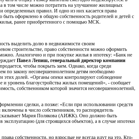
дства в том числе можно потратить на улучшение жилищных
ии определенных правил. И одно из них касается права
 быть оформлено в общую собственность родителей и детей с
е жилья, ранее приобретенного с помощью МСК.
жность выделить долю в недвижимости своим
левом строительстве, право собственности можно оформить
озможно. Аналогично и при покупке жилья в ипотеку: «Банк не
верждает
Павел Лепиш, генеральный директор компании
 продается, чтобы покрыть заем. Однако, когда среди
ичем по закону несовершеннолетним детям необходимо
сти этих долей. «Органы опеки контролируют соблюдение
е и уровень благоустройства жилых помещений», - сообщает
имость, собственником которой значится несовершеннолетний,
формлении сделки, а позже: «Если при использовании средств
 включены в число собственников, то распорядитель
ассказывает Мария Полякова (АИЖК). Оно должно быть
 эксплуатацию (для строящихся объектов), а в случае ипотеки
рава собственности, но взрослые не всегда идут на это. Кто-