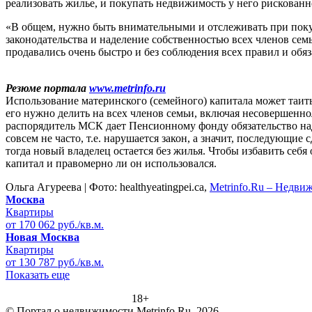
реализовать жилье, и покупать недвижимость у него рискованн
«В общем, нужно быть внимательными и отслеживать при пок
законодательства и наделение собственностью всех членов сем
продавались очень быстро и без соблюдения всех правил и об
Резюме портала
www.metrinfo.ru
Использование материнского (семейного) капитала может таит
его нужно делить на всех членов семьи, включая несовершенноле
распорядитель МСК дает Пенсионному фонду обязательство наде
совсем не часто, т.е. нарушается закон, а значит, последую
тогда новый владелец остается без жилья. Чтобы избавить себ
капитал и правомерно ли он использовался.
Ольга Агуреева | Фото: healthyeatingpei.ca,
Metrinfo.Ru – Недв
Москва
Квартиры
от 170 062 руб./кв.м.
Новая Москва
Квартиры
от 130 787 руб./кв.м.
Показать еще
18+
© Портал о недвижимости Metrinfo.Ru, 2026