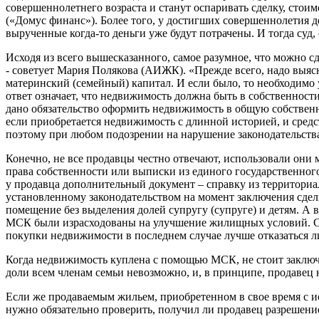
совершеннолетнего возраста и станут оспаривать сделку, стоим
(«Домус финанс»). Более того, у достигших совершеннолетия д
вырученные когда-то деньги уже будут потрачены. И тогда суд, 
Исходя из всего вышесказанного, самое разумное, что можно 
- советует Мария Полякова (АИЖК). «Прежде всего, надо выяснит
материнский (семейный) капитал. И если было, то необходимо
ответ означает, что недвижимость должна быть в собственности 
дано обязательство оформить недвижимость в общую собственно
если приобретается недвижимость с длинной историей, и сред
поэтому при любом подозрении на нарушение законодательства
Конечно, не все продавцы честно отвечают, использовали они 
права собственности или выписки из единого государственного
у продавца дополнительный документ – справку из территориа
установленному законодательством на момент заключения сделки
помещение без выделения долей супругу (супруге) и детям. А в
МСК были израсходованы на улучшение жилищных условий. Сле
покупки недвижимости в последнем случае лучше отказаться л
Когда недвижимость куплена с помощью МСК, не стоит заключат
доли всем членам семьи невозможно, и, в принципе, продавец 
Если же продаваемым жильем, приобретенном в свое время с и
нужно обязательно проверить, получил ли продавец разрешение