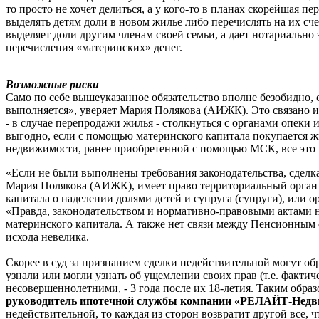
то просто не хочет делиться, а у кого-то в планах скорейшая 
выделять детям доли в новом жилье либо перечислять на их с
выделяет доли другим членам своей семьи, а дает нотариально 
перечисления «материнских» денег.
Возможные риски
Само по себе вышеуказанное обязательство вполне безобидно, о
выполняется», уверяет Мария Полякова (АИЖК). Это связано и
- в случае перепродажи жилья - столкнуться с органами опеки
выгодно, если с помощью материнского капитала покупается жи
недвижимости, ранее приобретенной с помощью МСК, все это 
«Если не были выполнены требования законодательства, сделк
Мария Полякова (АИЖК), имеет право территориальный орган П
капитала о наделении долями детей и супруга (супруги), или 
«Правда, законодательством и нормативно-правовыми актами н
материнского капитала. А также нет связи между Пенсионным
исхода невелика.
Скорее в суд за признанием сделки недействительной могут об
узнали или могли узнать об ущемлении своих прав (т.е. факти
несовершеннолетними, - 3 года после их 18-летия. Таким обра
руководитель ипотечной службы компании «РЕЛАЙТ-Нед
недействительной, то каждая из сторон возвратит другой все, ч