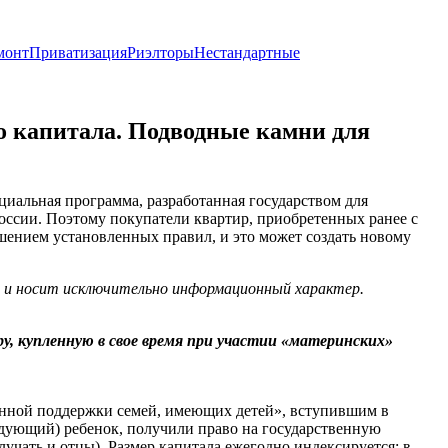
монт
Приватизация
Риэлторы
Нестандартные
о капитала. Подводные камни для
ециальная программа, разработанная государством для
оссии. Поэтому покупатели квартир, приобретенных ранее с
ушением установленных правил, и это может создать новому
х и носит исключительно информационный характер.
у, купленную в свое время при участии «материнских»
енной поддержки семей, имеющих детей», вступившим в
ледующий) ребенок, получили право на государственную
учать и отцы). Размер капитала ежегодно индексируется: в