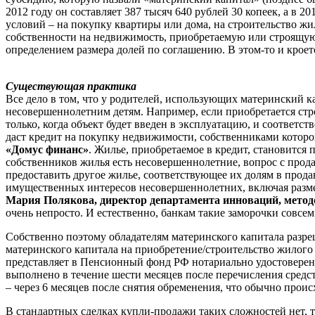
2012 году он составляет 387 тысяч 640 рублей 30 копеек, а в 2
условий – на покупку квартиры или дома, на строительство жи
собственности на недвижимость, приобретаемую или строящую
определением размера долей по соглашению. В этом-то и крое
Существующая практика
Все дело в том, что у родителей, использующих материнский 
несовершеннолетним детям. Например, если приобретается стр
только, когда объект будет введен в эксплуатацию, и соответс
даст кредит на покупку недвижимости, собственниками которо
«Домус финанс»
. Жилье, приобретаемое в кредит, становится п
собственников жилья есть несовершеннолетние, вопрос с прод
предоставить другое жилье, соответствующее их долям в прод
имущественных интересов несовершеннолетних, включая разме
Мария Полякова, директор департамента инноваций, мето
очень непросто. И естественно, банкам такие заморочки совсе
Собственно поэтому обладателям материнского капитала разре
материнского капитала на приобретение/строительство жилого
представляет в Пенсионный фонд РФ нотариально удостоверен
выполнено в течение шести месяцев после перечисления средст
– через 6 месяцев после снятия обременения, что обычно проис
В стандартных сделках купли-продажи таких сложностей нет, та