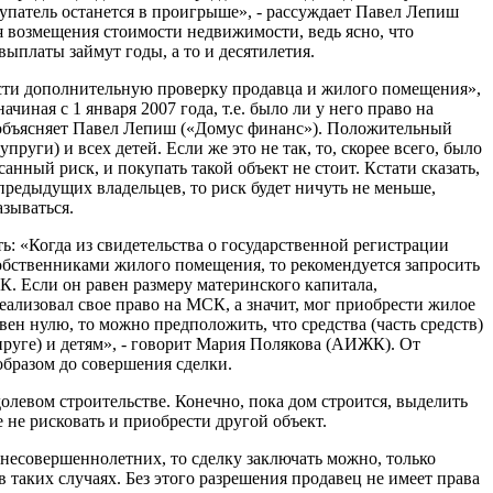
купатель останется в проигрыше», - рассуждает Павел Лепиш
ля возмещения стоимости недвижимости, ведь ясно, что
выплаты займут годы, а то и десятилетия.
вести дополнительную проверку продавца и жилого помещения»,
чиная с 1 января 2007 года, т.е. было ли у него право на
- объясняет Павел Лепиш («Домус финанс»). Положительный
руги) и всех детей. Если же это не так, то, скорее всего, было
нный риск, и покупать такой объект не стоит. Кстати сказать,
редыдущих владельцев, то риск будет ничуть не меньше,
зываться.
ь: «Когда из свидетельства о государственной регистрации
собственниками жилого помещения, то рекомендуется запросить
. Если он равен размеру материнского капитала,
реализовал свое право на МСК, а значит, мог приобрести жилое
ен нулю, то можно предположить, что средства (часть средств)
уге) и детям», - говорит Мария Полякова (АИЖК). От
бразом до совершения сделки.
олевом строительстве. Конечно, пока дом строится, выделить
 не рисковать и приобрести другой объект.
несовершеннолетних, то сделку заключать можно, только
 таких случаях. Без этого разрешения продавец не имеет права