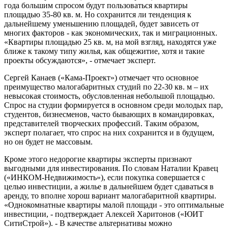
года большим спросом будут пользоваться квартиры
площадью 35-80 кв. м. Но сохранится ли тенденция к
дальнейшему уменьшению площадей, будет зависеть от
многих факторов - как экономических, так и миграционных.
«Квартиры площадью 25 кв. м, на мой взгляд, находятся уже
ближе к такому типу жилья, как общежитие, хотя и такие
проекты обсуждаются», - отмечает эксперт.
Сергей Канаев («Кама-Проект») отмечает что основное
преимущество малогабаритных студий по 22-30 кв. м – их
невысокая стоимость, обусловленная небольшой площадью.
Спрос на студии формируется в основном среди молодых пар,
студентов, бизнесменов, часто бывающих в командировках,
представителей творческих профессий. Таким образом,
эксперт полагает, что спрос на них сохранится и в будущем,
но он будет не массовым.
Кроме этого недорогие квартиры эксперты признают
выгодными для инвестирования. По словам Наталии Кравец
(«ИНКОМ-Недвижимость»), если покупка совершается с
целью инвестиции, а жилье в дальнейшем будет сдаваться в
аренду, то вполне хорош вариант малогабаритной квартиры.
«Однокомнатные квартиры малой площади - это оптимальные
инвестиции, - подтверждает Алексей Харитонов («ЮИТ
СитиСтрой»). - В качестве альтернативы можно