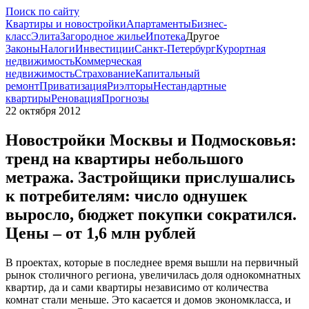
Поиск по сайту
Квартиры и новостройки
Апартаменты
Бизнес-
класс
Элита
Загородное жилье
Ипотека
Другое
Законы
Налоги
Инвестиции
Санкт-Петербург
Курортная
недвижимость
Коммерческая
недвижимость
Страхование
Капитальный
ремонт
Приватизация
Риэлторы
Нестандартные
квартиры
Реновация
Прогнозы
22 октября 2012
Новостройки Москвы и Подмосковья:
тренд на квартиры небольшого
метража. Застройщики прислушались
к потребителям: число однушек
выросло, бюджет покупки сократился.
Цены – от 1,6 млн рублей
В проектах, которые в последнее время вышли на первичный
рынок столичного региона, увеличилась доля однокомнатных
квартир, да и сами квартиры независимо от количества
комнат стали меньше. Это касается и домов экономкласса, и