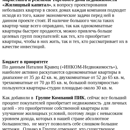
«Жилищный капитал»
, к вопросу проектирования
небольших квартир в своих домах каждая компания подходит
исходя из того, какие экономические задачи перед ней в
данном проекте стоят. И наличие большого числа таких
квартир чаще всего оправдано, так как однокомнатные
квартиры быстрее продаются, можно привлечь больше
целевых групп покупателей: как тех, кто приобретает
квартиры, чтобы в них жить, так и тех, кто рассматривает их в
качестве инвестиций.
Бюджет в приоритете
По данным Наталии Кравец («ИНКОМ-Недвижимость»),
наиболее активно раскупаются однокомнатные квартиры в
диапазоне от 35 до 42 кв. м, двухкомнатные от 52 до 65 кв. м,
трехкомнатные от 70 до 85 кв. м, большой популярностью
пользуются квартиры-студии площадью около 30 кв. м.
Как добавили в
Группе Компаний ПИК
, сейчас все больший
процент покупателей приобретает недвижимость для личных
целей - это приобретение собственной квартиры или
улучшение жилищных условий, поэтому люди с невысоким
уровнем дохода, которых в нашей стране абсолютное
большинство, не могут позволить себе слишком большие
метражи. Однако в Группе отмечают, что существенное