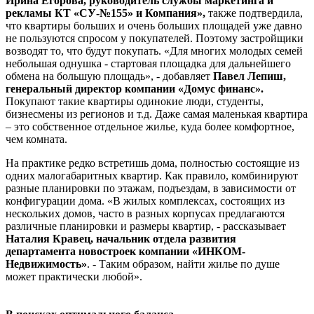
Ирина Егорова, руководитель службы маркетинга и
рекламы КТ «СУ-№155» и Компания»,
также подтвердила,
что квартиры больших и очень больших площадей уже давно
не пользуются спросом у покупателей. Поэтому застройщики
возводят то, что будут покупать. «Для многих молодых семей
небольшая однушка - стартовая площадка для дальнейшего
обмена на большую площадь», - добавляет
Павел Лепиш,
генеральный директор компании «Домус финанс».
Покупают такие квартиры одинокие люди, студенты,
бизнесмены из регионов и т.д. Даже самая маленькая квартира
– это собственное отдельное жилье, куда более комфортное,
чем комната.
На практике редко встретишь дома, полностью состоящие из
одних малогабаритных квартир. Как правило, комбинируют
разные планировки по этажам, подъездам, в зависимости от
конфигурации дома. «В жилых комплексах, состоящих из
нескольких домов, часто в разных корпусах предлагаются
различные планировки и размеры квартир, - рассказывает
Наталия Кравец, начальник отдела развития
департамента новостроек компании «ИНКОМ-
Недвижимость»
. - Таким образом, найти жилье по душе
может практически любой».