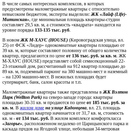
В числе самых интересных комплексов, в которых
предусмотрены малометражные квартиры с относительно
невысоким бюджетом, эксперты выделили:
ЖК «
Лайф (Life)
-
Митинская»
, где минимальная площадь квартиры-студии
составляет 29,5 кв. м, а стоимость «квадрата» находится на
уровне порядка
133-135 тыс. руб
.
В новом
ЖК М-ХАУС (HOUSE)
(Кировоградская улица, вл.
25) от ФСК «Лидер» однокомнатные квартиры площадью от
39 кв. м, которые составляют половину от общего количества
квартир, предлагаются по цене
от 136 тыс. руб. за кв. м
. ЖК
М-ХАУС (HOUSE) представляет собой семисекционный 22-
23-этажный дом, рассчитанный на 912 квартир площадью до
89 кв. м, подземный паркинг на 380 машино-мест и наземный
– на 1200 машино-мест. В нежилых площадях будет
супермаркет, банк, салон красоты и т.п.
Малометражные квартиры также представлены в
ЖК Вэлтон
Парк (Wellton Park)
на северо-западе города: квартиры
площадью 30-31 кв. м продаются по цене
от 185 тыс. руб. за
кв. м
. В
жилом доме
на улице Кадомцева
, вл. 23, площадь
однокомнатных квартир начинается от 31,7 кв. м, стоимость
кв. м -
от 134 тыс. руб.
В жилом комплексе комфорткласса
«Загорье»
, расположенном недалеко от Царицынского парка и
каскада прудов на Ягодной улице, небольшая 34-метровая