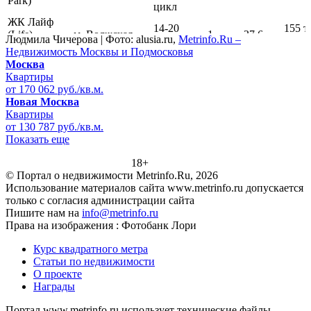
Park)
цикл
ЖК Лайф
14-20
155 т
(Life)-
м. Волжская
1
37,6
Людмила Чичерова | Фото: alusia.ru,
Metrinfo.Ru –
этажей
руб.
Волжская
Недвижимость Москвы и Подмосковья
ЖК Лайф
Москва
14-17
182 т
(Life)-
м. Сходненская
1
39
Квартиры
этажей
руб.
Сходненская
от 170 062 руб./кв.м.
Новая Москва
Квартиры
от 130 787 руб./кв.м.
Митино
ЖК
Показать еще
(Красногорский
140 т
микрогород
1
37
р-н, 6 км от
руб.
«В лесу»
18+
МКАД)
© Портал о недвижимости Metrinfo.Ru, 2026
Использование материалов сайта www.metrinfo.ru допускается
только с согласия администрации сайта
ЖК Лайф
Митинская ул.,
Пишите нам на
info@metrinfo.ru
(Life)-
17-23-25
1
29,5
122-1
к. 1А-2А
Права на изображения : Фотобанк Лори
Митинская
42,48
Курс квадратного метра
кв.м
Статьи по недвижимости
Большое
Ул. Перовская,
13-15
59,6
124 1
О проекте
1 2 3
Кусково
вл. 66
этажность
кв.м
руб.
Награды
82,5
кв.м.
Портал www.metrinfo.ru использует технические файлы