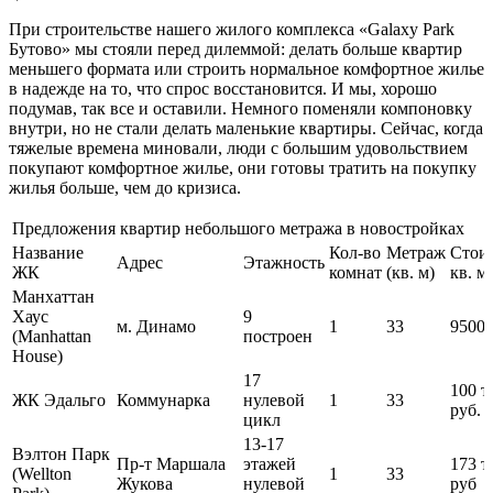
При строительстве нашего жилого комплекса «Galaxy Park
Бутово» мы стояли перед дилеммой: делать больше квартир
меньшего формата или строить нормальное комфортное жилье
в надежде на то, что спрос восстановится. И мы, хорошо
подумав, так все и оставили. Немного поменяли компоновку
внутри, но не стали делать маленькие квартиры. Сейчас, когда
тяжелые времена миновали, люди с большим удовольствием
покупают комфортное жилье, они готовы тратить на покупку
жилья больше, чем до кризиса.
Предложения квартир небольшого метража в новостройках
Название
Кол-во
Метраж
Стои
Адрес
Этажность
ЖК
комнат
(кв. м)
кв. м
Манхаттан
Хаус
9
м. Динамо
1
33
9500
(Manhattan
построен
House)
17
100 т
ЖК Эдальго
Коммунарка
нулевой
1
33
руб.
цикл
13-17
Вэлтон Парк
Пр-т Маршала
этажей
173 т
(Wellton
1
33
Жукова
нулевой
руб