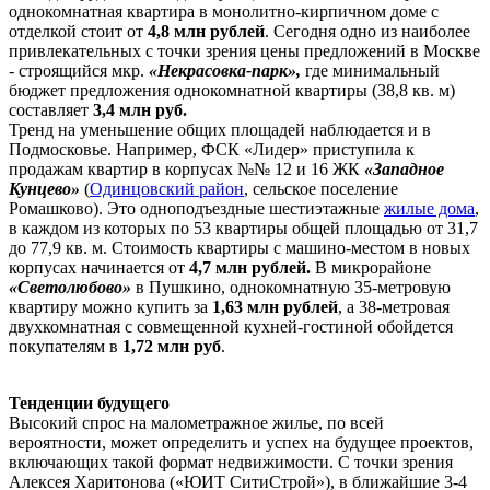
однокомнатная квартира в монолитно-кирпичном доме с
отделкой стоит от
4,8 млн рублей
. Сегодня одно из наиболее
привлекательных с точки зрения цены предложений в Москве
- строящийся мкр.
«Некрасовка-парк»,
где минимальный
бюджет предложения однокомнатной квартиры (38,8 кв. м)
составляет
3,4 млн руб.
Тренд на уменьшение общих площадей наблюдается и в
Подмосковье. Например, ФСК «Лидер» приступила к
продажам квартир в корпусах №№ 12 и 16 ЖК
«Западное
Кунцево»
(
Одинцовский район
, сельское поселение
Ромашково). Это одноподъездные шестиэтажные
жилые дома
,
в каждом из которых по 53 квартиры общей площадью от 31,7
до 77,9 кв. м. Стоимость квартиры с машино-местом в новых
корпусах начинается от
4,7 млн рублей.
В микрорайоне
«Светолюбово»
в Пушкино, однокомнатную 35-метровую
квартиру можно купить за
1,63 млн рублей
, а 38-метровая
двухкомнатная с совмещенной кухней-гостиной обойдется
покупателям в
1,72 млн руб
.
Тенденции будущего
Высокий спрос на малометражное жилье, по всей
вероятности, может определить и успех на будущее проектов,
включающих такой формат недвижимости. С точки зрения
Алексея Харитонова («ЮИТ СитиСтрой»), в ближайшие 3-4