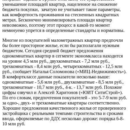
уменьшение площадей квартир, нацеленное на снижение
бюджета покупки, зачатую не учитывает такие параметры,
как комфортность проживания на стесненных квадратных
метрах. Бесконечно минимизировать площади квартир
невозможно, поэтому этот процесс в какой-то момент
неминуемо упрется в определенные стандарты и нормативы.
Многие из покупателей малометражных квартир предпочли
бы более просторное жилье, если бы располагали нужным
бюджетом. Сегодня средний бюджет предложения
однокомнатных квартир в сегменте экономкласса находится
на уровне 4,5 млн руб., двухкомнатных - 7,2 млн руб.,
трехкомнатных - 8,4 млн руб., четырехкомнатных - 12,5 млн
руб., сообщает Наталья Соломонова («МИЦ-Недвижимость»).
В комфортклассе данные показатели несколько выше:
однокомнатные - 5,6 млн руб., двухкомнатные - 8,5 млн руб.,
трехкомнатные - 10,7 млн руб., 4-к. - 13,7 млн руб. Похожие
цифры озвучил и Алексей Харитонов («ЮИТ СитиСтрой»).
По его словам, предпочтения покупателей - это 5-7-9 млн руб.
за одно-, двух- и трехкомнатные квартиры соответственно.
Хорошие предложения качественного жилья от проверенного
застройщика с реальными темпами строительства и сроками
ввода, оформляемые по ДДУ, несколько дороже: порядка 6-8-
10 млн руб.