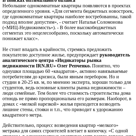
В поисках оптимального баланса
Небольшие однокомнатные квартиры появляются в проектах
определенного уровня. «Для сегмента бюджетных новостроек,
где однокомнатные квартиры наиболее востребованны, такой
подход вполне допустим», - считает Наталья Соломонова
(«МИЦ-Недвижимость»). - В более высокобюджетных
сегментах это нецелесообразно, поскольку автоматически
понижает класс».
Не стоит впадать в крайности, стремясь предложить
покупателю доступное жилье, предупреждает
руководитель
аналитического центра «Индикаторы рынка
недвижимости IRN.RU» Олег Репченко.
Понятно, что
однушки площадью 60 «квадратов», активно навязываемые
потребителям до кризиса, были явным перебором. Но и
студии в 20-25 кв. м, по мнению эксперта, хороши только для
студентов, ведь основные клиенты рынка недвижимости –
люди семейные. Тем более что стоимость строительства дома
отнюдь не прямо пропорциональна его размерам. Наоборот, в
домах с «мелкой нарезкой» жилья приходится возводить
лишние стены, стояки и т.п., что приводит к удорожанию
квадратного метра.
Действительно, процесс возведения квартир «мелкого»
метража для самих строителей влетает в копеечку. «С одной