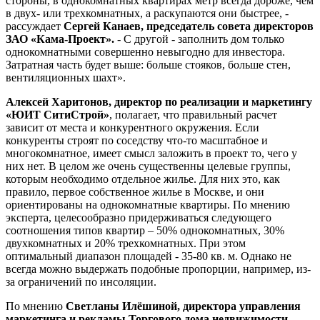
стороны, в однокомнатных квартирах метр всегда дороже, чем
в двух- или трехкомнатных, а раскупаются они быстрее, -
рассуждает
Сергей Канаев, председатель совета директоров
ЗАО «Кама-Проект».
- С другой - заполнить дом только
однокомнатными совершенно невыгодно для инвестора.
Затратная часть будет выше: больше стояков, больше стен,
вентиляционных шахт».
Алексей Харитонов, директор по реализации и маркетингу
«ЮИТ СитиСтрой»
, полагает, что правильный расчет
зависит от места и конкурентного окружения. Если
конкуренты строят по соседству что-то масштабное и
многокомнатное, имеет смысл заложить в проект то, чего у
них нет. В целом же очень существенны целевые группы,
которым необходимо отдельное жилье. Для них это, как
правило, первое собственное жилье в Москве, и они
ориентированы на однокомнатные квартиры. По мнению
эксперта, целесообразно придерживаться следующего
соотношения типов квартир – 50% однокомнатных, 30%
двухкомнатных и 20% трехкомнатных. При этом
оптимальный диапазон площадей - 35-80 кв. м. Однако не
всегда можно выдержать подобные пропорции, например, из-
за ограничений по инсоляции.
По мнению
Светланы Илёшиной, директора управления
маркетинга и рекламы Торгового дома недвижимости