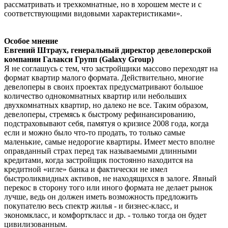
рассматривать и трехкомнатные, но в хорошем месте и с
соответствующими видовыми характеристиками».
Особое мнение
Евгений Штраух, генеральный директор девелоперской
компании Галакси Групп (Galaxy Group)
Я не соглашусь с тем, что застройщики массово переходят на
формат квартир малого формата. Действительно, многие
девелоперы в своих проектах предусматривают большое
количество однокомнатных квартир или небольших
двухкомнатных квартир, но далеко не все. Таким образом,
девелоперы, стремясь к быстрому рефинансированию,
подстраховывают себя, памятуя о кризисе 2008 года, когда
если и можно было что-то продать, то только самые
маленькие, самые недорогие квартиры. Имеет место вполне
оправданный страх перед так называемыми длинными
кредитами, когда застройщик постоянно находится на
кредитной «игле» банка и фактически не имел
быстроликвидных активов, не находящихся в залоге. Явный
перекос в сторону того или иного формата не делает рынок
лучше, ведь он должен иметь возможность предложить
покупателю весь спектр жилья - и бизнес-класс, и
экономкласс, и комфорткласс и др. - только тогда он будет
цивилизованным.