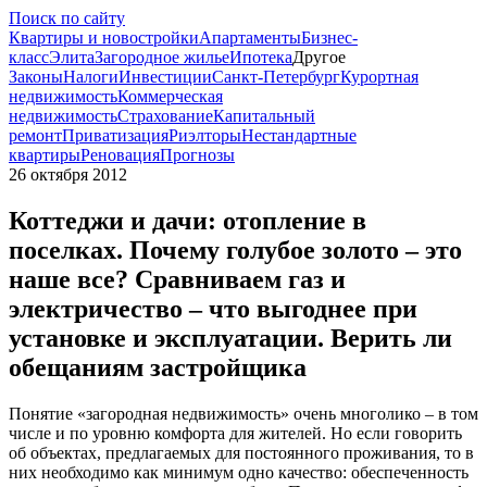
Поиск по сайту
Квартиры и новостройки
Апартаменты
Бизнес-
класс
Элита
Загородное жилье
Ипотека
Другое
Законы
Налоги
Инвестиции
Санкт-Петербург
Курортная
недвижимость
Коммерческая
недвижимость
Страхование
Капитальный
ремонт
Приватизация
Риэлторы
Нестандартные
квартиры
Реновация
Прогнозы
26 октября 2012
Коттеджи и дачи: отопление в
поселках. Почему голубое золото – это
наше все? Сравниваем газ и
электричество – что выгоднее при
установке и эксплуатации. Верить ли
обещаниям застройщика
Понятие «загородная недвижимость» очень многолико – в том
числе и по уровню комфорта для жителей. Но если говорить
об объектах, предлагаемых для постоянного проживания, то в
них необходимо как минимум одно качество: обеспеченность