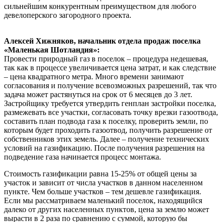
сильнейшим конкурентным преимуществом для любого
девелоперского загородного проекта.
Алексей Хижняков, начальник отдела продаж поселка
«Маленькая Шотландия»:
Провести природный газ в поселок – процедура недешевая,
так как в процессе увеличивается цена затрат, и как следствие
– цена квадратного метра. Много времени занимают
согласования и получение всевозможных разрешений, так что
задача может растянуться на срок от 6 месяцев до 3 лет.
Застройщику требуется утвердить генплан застройки поселка,
размежевать все участки, согласовать точку врезки газоотвода,
составить план подвода газа к поселку, проверить земли, по
которым будет проходить газоотвод, получить разрешение от
собственников этих земель. Далее – получение технических
условий на газификацию. После получения разрешения на
подведение газа начинается процесс монтажа.
Стоимость газификации равна 15-25% от общей цены за
участок и зависит от числа участков в данном населенном
пункте. Чем больше участков – тем дешевле газификация.
Если мы рассматриваем маленький поселок, находящийся
далеко от других населенных пунктов, цена за землю может
вырасти в 2 раза по сравнению с суммой, которую бы