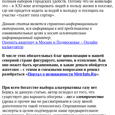
полным набором городских удобств. Потому что не комильфо
это – в XXI веке агитировать людей в пользу жизни в поселке,
где им придется ходить за водой к колодцу и посещать на
участке «туалет типа сортир».
Данная статья является справочно-информационным
материалом, вся информация в ней представлена в
ознакомительных целях и носит исключительно
информационный характер.
Оценить квартиру в Москве и Подмосковье – Онлайн
калькулятор
В числе этих обязательных благ цивилизации в нашей
северной стране фигурирует, конечно, и отопление. Как
оно может быть организовано, в какие деньги обойдется
жителям – с этими и смежными вопросами и решил
разобраться «
Портал о недвижимости MetrInfo.Ru
».
При всем богатстве выбора альтернативы газу нет
Берясь за данную статью, автор исходил из того, что
существует два варианта обогрева –
газ
и
электричество
(дрова и прочее мы не рассматриваем в силу явной
допотопности такой технологии). Опрошенные нами
эксперты в целом подтвердили наше предварительное