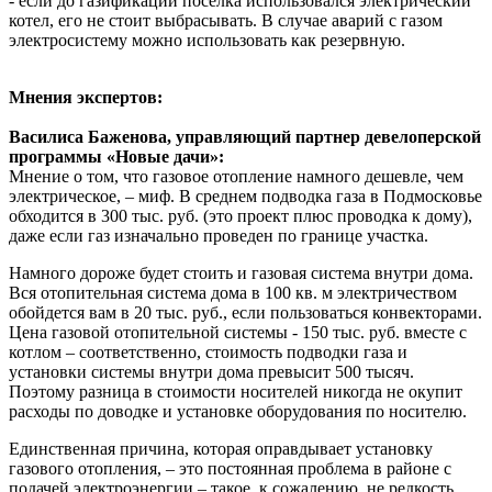
- если до газификации поселка использовался электрический
котел, его не стоит выбрасывать. В случае аварий с газом
электросистему можно использовать как резервную.
Мнения экспертов:
Василиса Баженова, управляющий партнер девелоперской
программы «Новые дачи»:
Мнение о том, что газовое отопление намного дешевле, чем
электрическое, – миф. В среднем подводка газа в Подмосковье
обходится в 300 тыс. руб. (это проект плюс проводка к дому),
даже если газ изначально проведен по границе участка.
Намного дороже будет стоить и газовая система внутри дома.
Вся отопительная система дома в 100 кв. м электричеством
обойдется вам в 20 тыс. руб., если пользоваться конвекторами.
Цена газовой отопительной системы - 150 тыс. руб. вместе с
котлом – соответственно, стоимость подводки газа и
установки системы внутри дома превысит 500 тысяч.
Поэтому разница в стоимости носителей никогда не окупит
расходы по доводке и установке оборудования по носителю.
Единственная причина, которая оправдывает установку
газового отопления, – это постоянная проблема в районе с
подачей электроэнергии – такое, к сожалению, не редкость