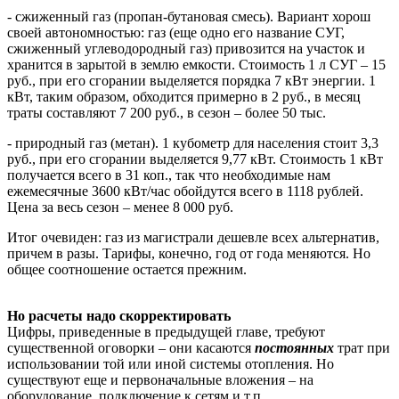
- сжиженный газ (пропан-бутановая смесь). Вариант хорош
своей автономностью: газ (еще одно его название СУГ,
сжиженный углеводородный газ) привозится на участок и
хранится в зарытой в землю емкости. Стоимость 1 л СУГ – 15
руб., при его сгорании выделяется порядка 7 кВт энергии. 1
кВт, таким образом, обходится примерно в 2 руб., в месяц
траты составляют 7 200 руб., в сезон – более 50 тыс.
- природный газ (метан). 1 кубометр для населения стоит 3,3
руб., при его сгорании выделяется 9,77 кВт. Стоимость 1 кВт
получается всего в 31 коп., так что необходимые нам
ежемесячные 3600 кВт/час обойдутся всего в 1118 рублей.
Цена за весь сезон – менее 8 000 руб.
Итог очевиден: газ из магистрали дешевле всех альтернатив,
причем в разы. Тарифы, конечно, год от года меняются. Но
общее соотношение остается прежним.
Но расчеты надо скорректировать
Цифры, приведенные в предыдущей главе, требуют
существенной оговорки – они касаются
постоянных
трат при
использовании той или иной системы отопления. Но
существуют еще и первоначальные вложения – на
оборудование, подключение к сетям и т.п.