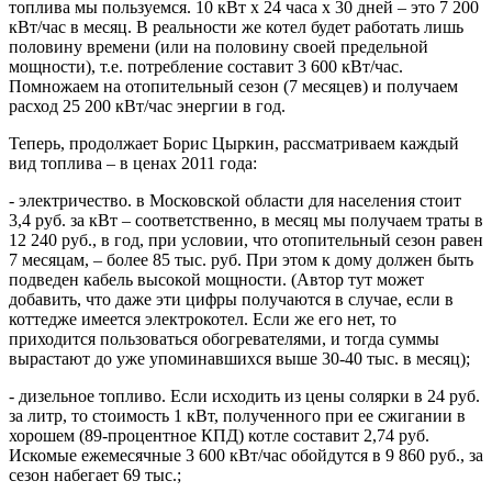
топлива мы пользуемся. 10 кВт х 24 часа х 30 дней – это 7 200
кВт/час в месяц. В реальности же котел будет работать лишь
половину времени (или на половину своей предельной
мощности), т.е. потребление составит 3 600 кВт/час.
Помножаем на отопительный сезон (7 месяцев) и получаем
расход 25 200 кВт/час энергии в год.
Теперь, продолжает Борис Цыркин, рассматриваем каждый
вид топлива – в ценах 2011 года:
- электричество. в Московской области для населения стоит
3,4 руб. за кВт – соответственно, в месяц мы получаем траты в
12 240 руб., в год, при условии, что отопительный сезон равен
7 месяцам, – более 85 тыс. руб. При этом к дому должен быть
подведен кабель высокой мощности. (Автор тут может
добавить, что даже эти цифры получаются в случае, если в
коттедже имеется электрокотел. Если же его нет, то
приходится пользоваться обогревателями, и тогда суммы
вырастают до уже упоминавшихся выше 30-40 тыс. в месяц);
- дизельное топливо. Если исходить из цены солярки в 24 руб.
за литр, то стоимость 1 кВт, полученного при ее сжигании в
хорошем (89-процентное КПД) котле составит 2,74 руб.
Искомые ежемесячные 3 600 кВт/час обойдутся в 9 860 руб., за
сезон набегает 69 тыс.;