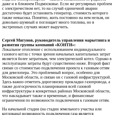
даже и в ближнем Подмосковье. Если же регулярных проблем
с электричеством нет, то на случай единичной аварии
достаточно будет установить генератор, стоимость которого
также невысока. Понятно, жить постоянно на нем нельзя, он
довольно шумный и поглощает много топлива, но в
экстренных случаях может выручить.
Сергей Мигунов, руководитель управления маркетинга и
развития группы компаний «КОНТИ»:
Локальное отопление с использованием индивидуального
газового котла с точки зрения начальных капитальных затрат
является более затратным, чем электрический котел. Однако в
эксплуатации затраты будут существенно ниже. Второй факт
связан со стоимостью подключения проекта к газовым сетям
для девелопера. Это проблемный вопрос, особенно для
Московской области, и связан он с газовой инфраструктурой.
Здесь важно отметить дороговизну прокладки газопровода, а
также долгосрочность планирования всей газовой
инфраструктуры в конкретных районах Московской области,
что накладывает также и временные, и финансовые
ограничения по возможности подключения к газовым сетям.
На начальной стадии (на стадии земельного участка или
котлована) возможность подключения газа является