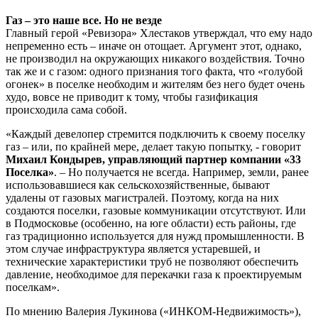
Газ – это наше все. Но не везде
Главный герой «Ревизора» Хлестаков утверждал, что ему надо
непременно есть – иначе он отощает. Аргумент этот, однако,
не производил на окружающих никакого воздействия. Точно
так же и с газом: одного признания того факта, что «голубой
огонек» в поселке необходим и жителям без него будет очень
худо, вовсе не приводит к тому, чтобы газификация
происходила сама собой.
«Каждый девелопер стремится подключить к своему поселку
газ – или, по крайней мере, делает такую попытку, - говорит
Михаил Кондырев, управляющий партнер компании «33
Поселка»
. – Но получается не всегда. Например, земли, ранее
использовавшиеся как сельскохозяйственные, бывают
удалены от газовых магистралей. Поэтому, когда на них
создаются поселки, газовые коммуникации отсутствуют. Или
в Подмосковье (особенно, на юге области) есть районы, где
газ традиционно используется для нужд промышленности. В
этом случае инфраструктура является устаревшей, и
технические характеристики труб не позволяют обеспечить
давление, необходимое для перекачки газа к проектируемым
поселкам».
По мнению Валерия Лукинова («ИНКОМ-Недвижимость»),