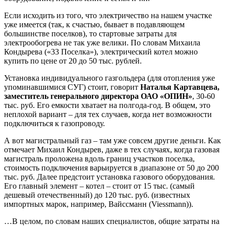
Если исходить из того, что электричество на нашем участке
уже имеется (так, к счастью, бывает в подавляющем
большинстве поселков), то стартовые затраты для
электрообогрева не так уже велики. По словам Михаила
Кондырева («33 Поселка»), электрический котел можно
купить по цене от 20 до 50 тыс. рублей.
Установка индивидуального газгольдера (для отопления уже
упоминавшимися СУГ) стоит, говорит
Наталья Картавцева,
заместитель генерального директора ОАО «ОПИН»
, 30-60
тыс. руб. Его емкости хватает на полгода-год. В общем, это
неплохой вариант – для тех случаев, когда нет возможности
подключиться к газопроводу.
А вот магистральный газ – там уже совсем другие деньги. Как
отмечает Михаил Кондырев, даже в тех случаях, когда газовая
магистраль проложена вдоль границ участков поселка,
стоимость подключения варьируется в диапазоне от 50 до 200
тыс. руб. Далее предстоит установка газового оборудования.
Его главный элемент – котел – стоит от 15 тыс. (самый
дешевый отечественный) до 120 тыс. руб. (известных
импортных марок, например, Вайссманн (Viessmann)).
…В целом, по словам наших специалистов, общие затраты на