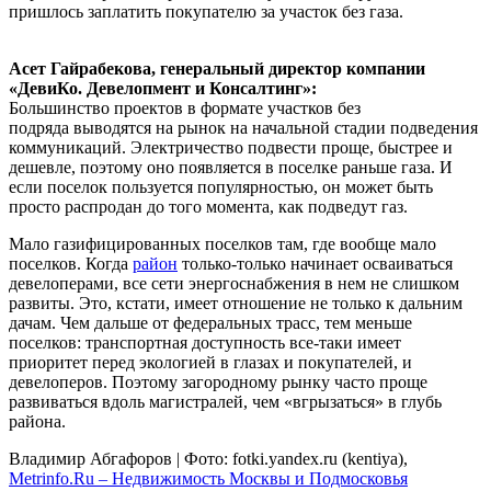
пришлось заплатить покупателю за участок без газа.
Асет Гайрабекова, генеральный директор компании
«ДевиКо. Девелопмент и Консалтинг»:
Большинство проектов в формате участков без
подряда выводятся на рынок на начальной стадии подведения
коммуникаций. Электричество подвести проще, быстрее и
дешевле, поэтому оно появляется в поселке раньше газа. И
если поселок пользуется популярностью, он может быть
просто распродан до того момента, как подведут газ.
Мало газифицированных поселков там, где вообще мало
поселков. Когда
район
только-только начинает осваиваться
девелоперами, все сети энергоснабжения в нем не слишком
развиты. Это, кстати, имеет отношение не только к дальним
дачам. Чем дальше от федеральных трасс, тем меньше
поселков: транспортная доступность все-таки имеет
приоритет перед экологией в глазах и покупателей, и
девелоперов. Поэтому загородному рынку часто проще
развиваться вдоль магистралей, чем «вгрызаться» в глубь
района.
Владимир Абгафоров | Фото: fotki.yandex.ru (kentiya),
Metrinfo.Ru – Недвижимость Москвы и Подмосковья