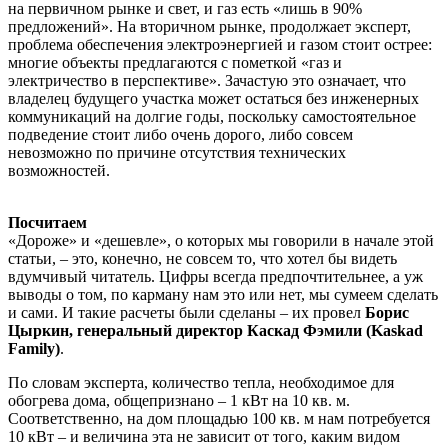
на первичном рынке и свет, и газ есть «лишь в 90%
предложений». На вторичном рынке, продолжает эксперт,
проблема обеспечения электроэнергией и газом стоит острее:
многие объекты предлагаются с пометкой «газ и
электричество в перспективе». Зачастую это означает, что
владелец будущего участка может остаться без инженерных
коммуникаций на долгие годы, поскольку самостоятельное
подведение стоит либо очень дорого, либо совсем
невозможно по причине отсутствия технических
возможностей.
Посчитаем
«Дороже» и «дешевле», о которых мы говорили в начале этой
статьи, – это, конечно, не совсем то, что хотел бы видеть
вдумчивый читатель. Цифры всегда предпочтительнее, а уж
выводы о том, по карману нам это или нет, мы сумеем сделать
и сами. И такие расчеты были сделаны – их провел
Борис
Цыркин, генеральный директор Каскад Фэмили (Kaskad
Family)
.
По словам эксперта, количество тепла, необходимое для
обогрева дома, общепризнано – 1 кВт на 10 кв. м.
Соответственно, на дом площадью 100 кв. м нам потребуется
10 кВт – и величина эта не зависит от того, каким видом