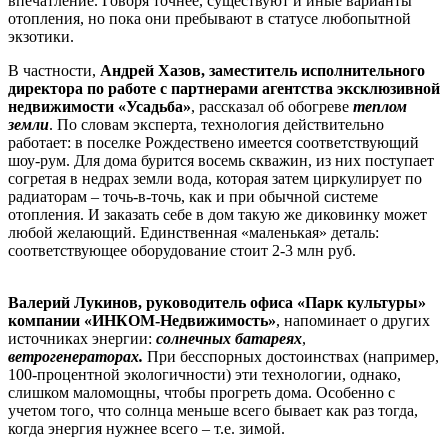
впечатление. Говоря точнее, существуют и иные варианты
отопления, но пока они пребывают в статусе любопытной
экзотики.
В частности,
Андрей Хазов, заместитель исполнительного
директора по работе с партнерами агентства эксклюзивной
недвижимости «Усадьба»
, рассказал об обогреве
теплом
земли
. По словам эксперта, технология действительно
работает: в поселке Рождествено имеется соответствующий
шоу-рум. Для дома бурится восемь скважин, из них поступает
согретая в недрах земли вода, которая затем циркулирует по
радиаторам – точь-в-точь, как и при обычной системе
отопления. И заказать себе в дом такую же диковинку может
любой желающий. Единственная «маленькая» деталь:
соответствующее оборудование стоит 2-3 млн руб.
Валерий Лукинов, руководитель офиса «Парк культуры»
компании «ИНКОМ-Недвижимость»
, напоминает о других
источниках энергии:
солнечных батареях
,
ветрогенераторах.
При бесспорных достоинствах (например,
100-процентной экологичности) эти технологии, однако,
слишком маломощны, чтобы прогреть дома. Особенно с
учетом того, что солнца меньше всего бывает как раз тогда,
когда энергия нужнее всего – т.е. зимой.