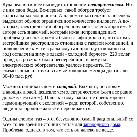
Куда реалистичнее выглядит отопление
электричеством
. Но
с ним свои беды. Во-первых, такой обогрев требует
колоссальных мощностей. А на дома в коттеджных поселках
выделяют обычно ограниченное количество киловатт. А во-
вторых, электрический обогрев получается очень дорогим. У
автора есть знакомый, который из-за непредвиденных
проблем (поселок должны были газифицировать, но потом у
застройщика расстроились отношения с газовой компанией, и
подключение к магистральному газопроводу отложили на
год) остался на зиму в эдакой «холодной берлоге». 220 вольт,
правда, в розетках были бесперебойно, и зиму на
электрических обогревателях удалось пережить. Но
ежемесячные платежи в самые холодные месяцы достигали
30-40 тыс. руб.
Можно отапливать дом и
соляркой
. Выходит, по словам
знающих людей, дешевле чем электричеством (хотя все равно
дороже, чем газом). Плюс к этому запах, не очень хорошо
гармонирующий с экологией – ради которой, собственно,
люди в загородное жилье и перебираются.
Одним словом, газ – это, безусловно, самый рациональный со
всех точек зрения источник тепла для
загородного дома
.
Проблема, однако, в том, что есть он далеко не везде.