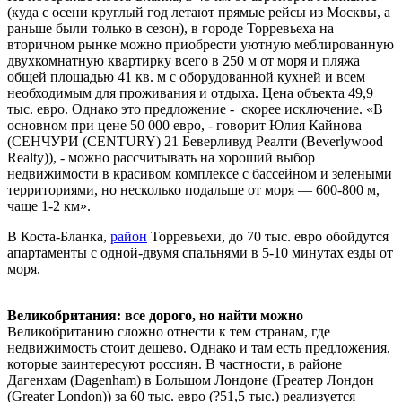
(куда с осени круглый год летают прямые рейсы из Москвы, а
раньше были только в сезон), в городе Торревьеха на
вторичном рынке можно приобрести уютную меблированную
двухкомнатную квартирку всего в 250 м от моря и пляжа
общей площадью 41 кв. м с оборудованной кухней и всем
необходимым для проживания и отдыха. Цена объекта 49,9
тыс. евро. Однако это предложение - скорее исключение. «В
основном при цене 50 000 евро, - говорит Юлия Кайнова
(СЕНЧУРИ (CENTURY) 21 Беверливуд Реалти (Beverlywood
Realty)), - можно рассчитывать на хороший выбор
недвижимости в красивом комплексе с бассейном и зелеными
территориями, но несколько подальше от моря — 600-800 м,
чаще 1-2 км».
В Коста-Бланка,
район
Торревьехи, до 70 тыс. евро обойдутся
апартаменты с одной-двумя спальнями в 5-10 минутах езды от
моря.
Великобритания: все дорого, но найти можно
Великобританию сложно отнести к тем странам, где
недвижимость стоит дешево. Однако и там есть предложения,
которые заинтересуют россиян. В частности, в районе
Дагенхам (Dagenham) в Большом Лондоне (Греатер Лондон
(Greater London)) за 60 тыс. евро (?51,5 тыс.) реализуется