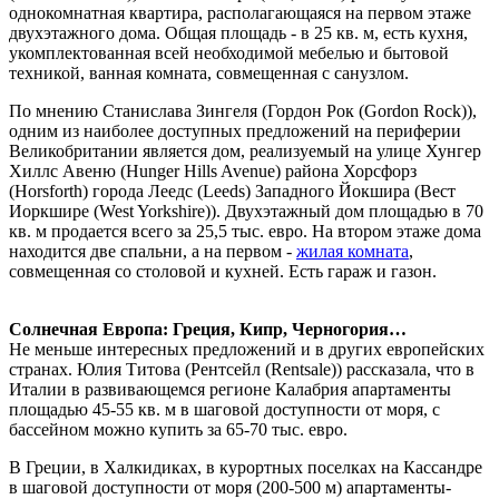
однокомнатная квартира, располагающаяся на первом этаже
двухэтажного дома. Общая площадь - в 25 кв. м, есть кухня,
укомплектованная всей необходимой мебелью и бытовой
техникой, ванная комната, совмещенная с санузлом.
По мнению Станислава Зингеля (Гордон Рок (Gordon Rock)),
одним из наиболее доступных предложений на периферии
Великобритании является дом, реализуемый на улице Хунгер
Хиллс Авеню (Hunger Hills Avenue) района Хорсфорз
(Horsforth) города Леедс (Leeds) Западного Йокшира (Вест
Иоркшире (West Yorkshire)). Двухэтажный дом площадью в 70
кв. м продается всего за 25,5 тыс. евро. На втором этаже дома
находится две спальни, а на первом -
жилая комната
,
совмещенная со столовой и кухней. Есть гараж и газон.
Солнечная Европа: Греция, Кипр, Черногория…
Не меньше интересных предложений и в других европейских
странах. Юлия Титова (Рентсейл (Rentsale)) рассказала, что в
Италии в развивающемся регионе Калабрия апартаменты
площадью 45-55 кв. м в шаговой доступности от моря, с
бассейном можно купить за 65-70 тыс. евро.
В Греции, в Халкидиках, в курортных поселках на Кассандре
в шаговой доступности от моря (200-500 м) апартаменты-