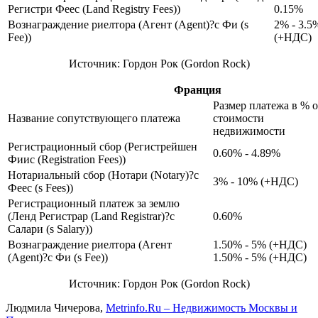
Регистри Феес (Land Registry Fees))
0.15%
Вознаграждение риелтора (Агент (Agent)?с Фи (s
2% - 3.5
Fee))
(+НДС)
Источник: Гордон Рок (Gordon Rock)
Франция
Размер платежа в % о
Название сопутствующего платежа
стоимости
недвижимости
Регистрационный сбор (Регистрейшен
0.60% - 4.89%
Фиис (Registration Fees))
Нотариальный сбор (Нотари (Notary)?с
3% - 10% (+НДС)
Феес (s Fees))
Регистрационный платеж за землю
(Ленд Регистрар (Land Registrar)?с
0.60%
Салари (s Salary))
Вознаграждение риелтора (Агент
1.50% - 5% (+НДС)
(Agent)?с Фи (s Fee))
1.50% - 5% (+НДС)
Источник: Гордон Рок (Gordon Rock)
Людмила Чичерова,
Metrinfo.Ru – Недвижимость Москвы и