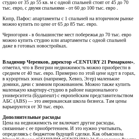
студио от 35 до 55 кв. м с одной спальней стоят от 45 до 70
тыс. евро, с двумя спальнями - от 60 до 100 тыс. евро .
Кипр, Пафос: апартаменты с 1 спальней на вторичном рынке
можно купить по цене от 65 до 85 тыс. евро.
Черногория - в большинстве мест побережья до 70 тыс. евро
можно купить студию или апартаменты с одной спальней
даже в готовых новостройках.
Владимир Черенков, директор «CENTURY 21 Римарком»
,
отметил, что в Венгрии недвижимость можно приобрести в
среднем от 40 тыс. евро. Примерно по этой цене идут в горах,
в курортных зонах (например, Хевиз, Эгер) маленькие
домики, дачи с зимним проживанием. Можно также купить
маленькую квартиру-студию в районе национального
университета (Будапешт) с европейским представительством
АБС (ABS) — это американская школа бизнеса. Там цены
варьируются от 30 тыс. евро.
Дополнительные расходы
Цена на недвижимость не включает другие расходы,
связанные с ее приобретением. И это нужно учитывать,
определяясь с бюджетом будущей сделки. Как объяснила