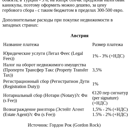
каникулы, поэтому оформить можно дешево, за цену
гербового сбора - с таким бюджетом в пределах 300-500 евро.
Дополнительные расходы при покупке недвижимости в
западных странах:
Австрия
Название платежа
Размер платежа
Юридические услуги (Легал Феес (Legal
1% - 3% (+НДС)
Fees))
Налог на оборот недвижимого имущества
(Проперти Трансфер Такс (Property Transfer
3,5%
Tax))
Регистрационный сбор (Регистратион Дути
1%
(Registration Duty))
€120 пер сигнату
Нотариальный сбор (Нотари (Notary)?с Фи
(per signature)
(s Fee))
(+НДС)
Вознаграждение риелтора (Эстейт Агент
1,5% - 2% (+НДС)
(Estate Agent)?с Фи (s Fee))
1.5% - 2% (+НДС)
Источник: Гордон Рок (Gordon Rock)