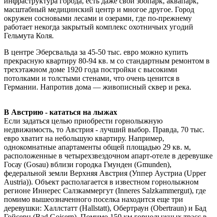
инфраструктура города, есть даже свой зоопарк, аквапарк,
масштабный медицинский центр и многое другое. Город
окружен сосновыми лесами и озерами, где по-прежнему
работает некогда закрытый комплекс охотничьих угодий
Гельмута Коля.
В центре Эберсвальда за 45-50 тыс. евро можно купить
прекрасную квартиру 80-94 кв. м со стандартным ремонтом в
трехэтажном доме 1920 года постройки с высокими
потолками и толстыми стенами, что очень ценится в
Германии. Напротив дома — живописный сквер и река.
В Австрию - кататься на лыжах
Если задаться целью приобрести горнолыжную
недвижимость, то Австрия - лучший выбор. Правда, 70 тыс.
евро хватит на небольшую квартиру. Например,
однокомнатные апартаменты общей площадью 29 кв. м,
расположенные в четырехзвездочном апарт-отеле в деревушке
Госау (Gosau) вблизи городка Гмунден (Gmunden),
федеральной земли Верхняя Австрия (Уппер Аустриа (Upper
Austria)). Объект располагается в известном горнолыжном
регионе Иннерес Салзкаммергут (Inneres Salzkammergut), где
помимо вышеозначенного поселка находится еще три
деревушки: Халлстатт (Hallstatt), Обертраун (Obertraun) и Бад
Гойсерн (Bad Goisern). Помимо 150 км горнолыжных трасс в