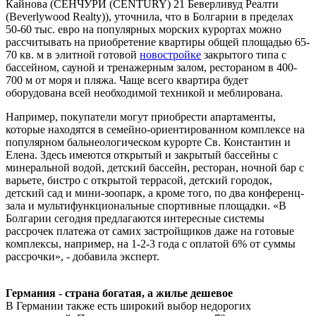
Кайнова (СЕНЧУРИ (CENTURY) 21 Беверливуд Реалти
(Beverlywood Realty)), уточнила, что в Болгарии в пределах
50-60 тыс. евро на популярных морских курортах можно
рассчитывать на приобретение квартиры общей площадью 65-
70 кв. м в элитной готовой
новостройке
закрытого типа с
бассейном, сауной и тренажерным залом, рестораном в 400-
700 м от моря и пляжа. Чаще всего квартира будет
оборудована всей необходимой техникой и меблирована.
Например, покупатели могут приобрести апартаменты,
которые находятся в семейно-ориентированном комплексе на
популярном бальнеологическом курорте Св. Константин и
Елена. Здесь имеются открытый и закрытый бассейны с
минеральной водой, детский бассейн, ресторан, ночной бар с
варьете, бистро с открытой террасой, детский городок,
детский сад и мини-зоопарк, а кроме того, по два конференц-
зала и мультифункциональные спортивные площадки. «В
Болгарии сегодня предлагаются интересные системы
рассрочек платежа от самих застройщиков даже на готовые
комплексы, например, на 1-2-3 года с оплатой 6% от суммы
рассрочки», - добавила эксперт.
Германия - страна богатая, а жилье дешевое
В Германии также есть широкий выбор недорогих