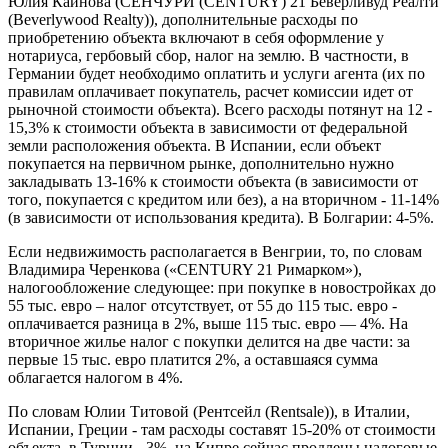
Юлия Кайнова (СЕНЧУРИ (CENTURY) 21 Беверливуд Реалти
(Beverlywood Realty)), дополнительные расходы по
приобретению объекта включают в себя оформление у
нотариуса, гербовый сбор, налог на землю. В частности, в
Германии будет необходимо оплатить и услуги агента (их по
правилам оплачивает покупатель, расчет комиссии идет от
рыночной стоимости объекта). Всего расходы потянут на 12 -
15,3% к стоимости объекта в зависимости от федеральной
земли расположения объекта. В Испании, если объект
покупается на первичном рынке, дополнительно нужно
закладывать 13-16% к стоимости объекта (в зависимости от
того, покупается с кредитом или без), а на вторичном - 11-14%
(в зависимости от использования кредита). В Болгарии: 4-5%.
Если недвижимость располагается в Венгрии, то, по словам
Владимира Черенкова («CENTURY 21 Римарком»),
налогообложение следующее: при покупке в новостройках до
55 тыс. евро – налог отсутствует, от 55 до 115 тыс. евро -
оплачивается разница в 2%, выше 115 тыс. евро — 4%. На
вторичное жилье налог с покупки делится на две части: за
первые 15 тыс. евро платится 2%, а оставшаяся сумма
облагается налогом в 4%.
По словам Юлии Титовой (Рентсейл (Rentsale)), в Италии,
Испании, Греции - там расходы составят 15-20% от стоимости
объекта, в Турции - 3%, на Кипре сейчас продлены налоговые