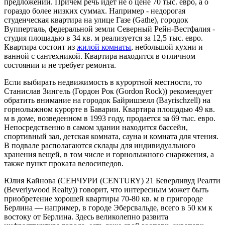
предложений. Причем речь идет не о цене 70 тыс. евро, а о
гораздо более низких суммах. Например - недорогая
студенческая квартира на улице Газе (Gathe), городок
Вупперталь, федеральной земли Северный Рейн-Вестфалия -
студия площадью в 34 кв. м реализуется за 12,5 тыс. евро.
Квартира состоит из
жилой комнаты
, небольшой кухни и
ванной с сантехникой. Квартира находится в отличном
состоянии и не требует ремонта.
Если выбирать недвижимость в курортной местности, то
Станислав Зингель (Гордон Рок (Gordon Rock)) рекомендует
обратить внимание на городок Байришзелл (Bayrischzell) на
горнолыжном курорте в Баварии. Квартира площадью 49 кв.
м в доме, возведенном в 1993 году, продается за 69 тыс. евро.
Непосредственно в самом здании находится бассейн,
спортивный зал, детская комната, сауна и комната для чтения.
В подвале располагаются склады для индивидуального
хранения вещей, в том числе и горнолыжного снаряжения, а
также пункт проката велосипедов.
Юлия Кайнова (СЕНЧУРИ (CENTURY) 21 Беверливуд Реалти
(Beverlywood Realty)) говорит, что интересным может быть
приобретение хорошей квартиры 70-80 кв. м в пригороде
Берлина — например, в городе Эберсвальде, всего в 50 км к
востоку от Берлина. Здесь великолепно развита