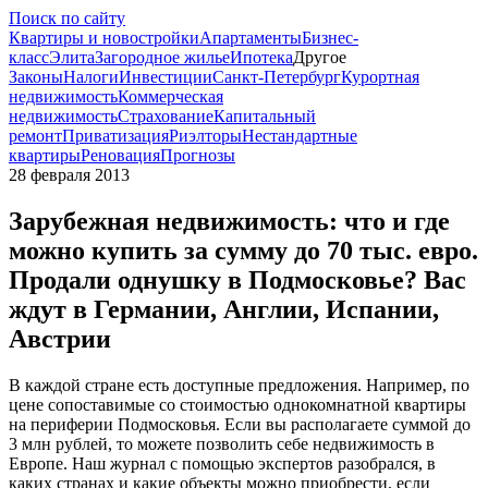
Поиск по сайту
Квартиры и новостройки
Апартаменты
Бизнес-
класс
Элита
Загородное жилье
Ипотека
Другое
Законы
Налоги
Инвестиции
Санкт-Петербург
Курортная
недвижимость
Коммерческая
недвижимость
Страхование
Капитальный
ремонт
Приватизация
Риэлторы
Нестандартные
квартиры
Реновация
Прогнозы
28 февраля 2013
Зарубежная недвижимость: что и где
можно купить за сумму до 70 тыс. евро.
Продали однушку в Подмосковье? Вас
ждут в Германии, Англии, Испании,
Австрии
В каждой стране есть доступные предложения. Например, по
цене сопоставимые со стоимостью однокомнатной квартиры
на периферии Подмосковья. Если вы располагаете суммой до
3 млн рублей, то можете позволить себе недвижимость в
Европе. Наш журнал с помощью экспертов разобрался, в
каких странах и какие объекты можно приобрести, если