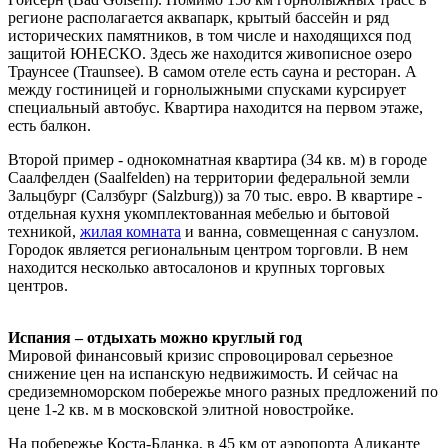
регионе располагается аквапарк, крытый бассейн и ряд
исторических памятников, в том числе и находящихся под
защитой ЮНЕСКО. Здесь же находится живописное озеро
Траунсее (Traunsee). В самом отеле есть сауна и ресторан. А
между гостиницей и горнолыжными спусками курсирует
специальный автобус. Квартира находится на первом этаже,
есть балкон.
Второй пример - однокомнатная квартира (34 кв. м) в городе
Саалфелден (Saalfelden) на территории федеральной земли
Зальцбург (Салзбург (Salzburg)) за 70 тыс. евро. В квартире -
отдельная кухня укомплектованная мебелью и бытовой
техникой,
жилая комната
и ванна, совмещенная с санузлом.
Городок является региональным центром торговли. В нем
находится несколько автосалонов и крупных торговых
центров.
Испания – отдыхать можно круглый год
Мировой финансовый кризис спровоцировал серьезное
снижение цен на испанскую недвижимость. И сейчас на
средиземноморском побережье много разных предложений по
цене 1-2 кв. м в московской элитной новостройке.
На побережье Коста-Бланка, в 45 км от аэропорта Аликанте