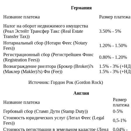
Германия
Название платежа
Размер платежа
Налог на оборот недвижимого имущества
(Реал Эстейт Трансфер Такс (Real Estate
3.50% - 5%
Transfer Tax))
Нотариальный сбор (Нотари Феес (Notary
1.20% - 1.50%
Fees))
Регистрационный сбор (Регистрейшен Фиис
0.80% - 1.20%
(Registration Fees))
Вознаграждение риелтора (Брокер (Broker)?s
1.5% - 3% (+НД
(Маклер (Makler)?s) Фи (Fee))
1.5% - 3% (+НД
Источник: Гордон Рок (Gordon Rock)
Англия
Размер
Название платежа
платежа
Гербовый сбор (Стамп Дути (Stamp Duty))
0-5%
Стоимость юридических услуг (Легал Феес (Legal
0,5-1%
Fees))
Стоимость регистрации в земельном кадастре (Ленд
0.04% -