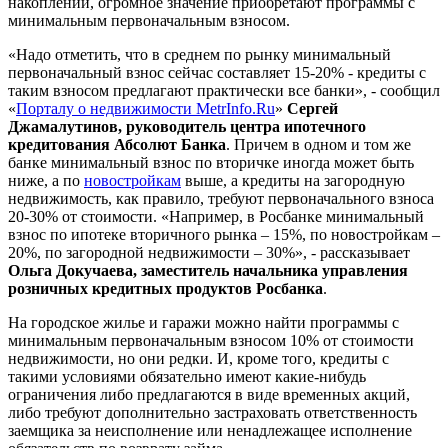
накоплений, огромное значение приобретают программы с
минимальным первоначальным взносом.
«Надо отметить, что в среднем по рынку минимальный
первоначальный взнос сейчас составляет 15-20% - кредиты с
таким взносом предлагают практически все банки», - сообщил
«
Порталу о недвижимости MetrInfo.Ru
»
Сергей
Джамалутинов, руководитель центра ипотечного
кредитования Абсолют Банка
. Причем в одном и том же
банке минимальный взнос по вторичке иногда может быть
ниже, а по
новостройкам
выше, а кредиты на загородную
недвижимость, как правило, требуют первоначального взноса
20-30% от стоимости. «Например, в Росбанке минимальный
взнос по ипотеке вторичного рынка – 15%, по новостройкам –
20%, по загородной недвижимости – 30%», - рассказывает
Ольга Докучаева, заместитель начальника управления
розничных кредитных продуктов Росбанка
.
На городское жилье и гаражи можно найти программы с
минимальным первоначальным взносом 10% от стоимости
недвижимости, но они редки. И, кроме того, кредиты с
такими условиями обязательно имеют какие-нибудь
ограничения либо предлагаются в виде временных акций,
либо требуют дополнительно застраховать ответственность
заемщика за неисполнение или ненадлежащее исполнение