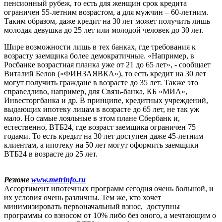
пенсионный рубеж, то есть для женщин срок кредита
ограничен 55-летним возрастом, а для мужчин – 60-летним.
Таким образом, даже кредит на 30 лет может получить лишь
молодая девушка до 25 лет или молодой человек до 30 лет.
Шире возможности лишь в тех банках, где требования к
возрасту заемщика более демократичные. «Например, в
Росбанке возрастная планка уже от 21 до 65 лет», - сообщает
Виталий Белов («ФИНЗАЯВКА»), то есть кредит на 30 лет
могут получить граждане в возрасте до 35 лет. Также это
справедливо, например, для Связь-банка, КБ «МИА»,
Инвесторгбанка и др. В принципе, кредитных учреждений,
выдающих ипотеку лицам в возрасте до 65 лет, не так уж
мало. Но самые лояльные в этом плане Сбербанк и,
естественно, ВТБ24, где возраст заемщика ограничен 75
годами. То есть кредит на 30 лет доступен даже 45-летним
клиентам, а ипотеку на 50 лет могут оформить заемщики
ВТБ24 в возрасте до 25 лет.
Резюме
www.metrinfo.ru
Ассортимент ипотечных программ сегодня очень большой, и
их условия очень различны. Тем же, кто хочет
минимизировать первоначальный взнос, доступны
программы со взносом от 10% либо без оного, а мечтающим о