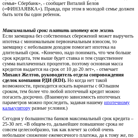
семья» Сбербанк», - сообщает Виталий Белов
(«ФИНЗАЯВКА»). Правда, при этом в молодой семье должен
быть хотя бы один ребенок.
Максимальный срок: платить ипотеку всю жизнь
Если заемщика без собственных сбережений может выручить
ипотека с минимальным первоначальным взносом, то
заемщику с небольшим доходом помогает ипотека на
длительный срок. «Конечно, надо понимать, что чем больше
срок кредита, тем выше будет ставка и тем существеннее
сумма выплаченных процентов, поэтому основная масса
кредитов выдается на срок от 10 до 20 лет», - отмечает
Михаил Желтов, руководитель отдела сопровождения
сделок компания РДИ (RDI).
Но когда нет такой
возможности, приходится искать варианты с бОльшим
сроком, тем более что любой ипотечный кредит можно
погасить досрочно. (Взаимную зависимость ипотечных
параметров можно проследить, задавая нашему
ипотечному
калькулятору
разные условия.)
Сегодня у большинства банков максимальный срок кредита –
25-30 лет. «В общем-то, дальнейшее повышение срока не
совсем целесообразно, так как влечет за собой очень
небольшое снижение ежемесячного платежа, да к тому же, по