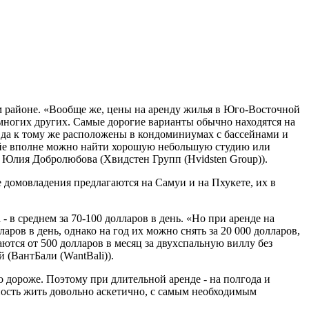
ем районе. «Вообще же, цены на аренду жилья в Юго-Восточной
 многих других. Самые дорогие варианты обычно находятся на
да к тому же расположены в кондоминиумах с бассейнами и
тайе вполне можно найти хорошую небольшую студию или
ет Юлия Добролюбова (Хвидстен Групп (Hvidsten Group)).
е домовладения предлагаются на Самуи и на Пхукете, их в
- в среднем за 70-100 долларов в день. «Но при аренде на
ров в день, однако на год их можно снять за 20 000 долларов,
аются от 500 долларов в месяц за двухспальную виллу без
 (ВантБали (WantBali)).
 дороже. Поэтому при длительной аренде - на полгода и
овность жить довольно аскетично, с самым необходимым