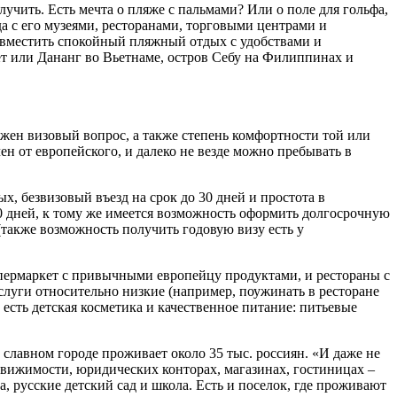
учить. Есть мечта о пляже с пальмами? Или о поле для гольфа,
а с его музеями, ресторанами, торговыми центрами и
овместить спокойный пляжный отдых с удобствами и
ет или Дананг во Вьетнаме, остров Себу на Филиппинах и
ажен визовый вопрос, а также степень комфортности той или
ен от европейского, и далеко не везде можно пребывать в
х, безвизовый въезд на срок до 30 дней и простота в
30 дней, к тому же имеется возможность оформить долгосрочную
 (также возможность получить годовую визу есть у
супермаркет с привычными европейцу продуктами, и рестораны с
слуги относительно низкие (например, поужинать в ресторане
 есть детская косметика и качественное питание: питьевые
 славном городе проживает около 35 тыс. россиян. «И даже не
едвижимости, юридических конторах, магазинах, гостиницах –
, русские детский сад и школа. Есть и поселок, где проживают