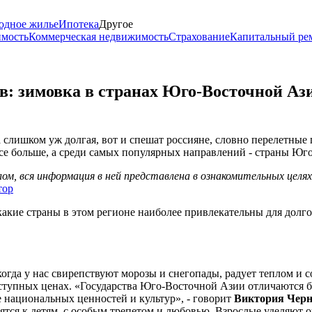
одное жилье
Ипотека
Другое
имость
Коммерческая недвижимость
Страхование
Капитальный ре
: зимовка в странах Юго-Восточной Азии
 слишком уж долгая, вот и спешат россияне, словно перелетные п
се больше, а среди самых популярных направлений - страны Ю
м, вся информация в ней представлена в ознакомительных целя
тор
какие страны в этом регионе наиболее привлекательны для долг
огда у нас свирепствуют морозы и снегопады, радует теплом и 
ступных ценах. «Государства Юго-Восточной Азии отличаются б
 национальных ценностей и культур», - говорит
Виктория Черн
осятся к детям, с особым трепетом и любовью. Взрослые уделяю