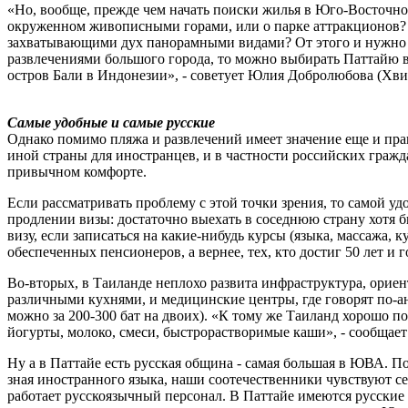
«Но, вообще, прежде чем начать поиски жилья в Юго-Восточной
окруженном живописными горами, или о парке аттракционов? И
захватывающими дух панорамными видами? От этого и нужно от
развлечениями большого города, то можно выбирать Паттайю в
остров Бали в Индонезии», - советует Юлия Добролюбова (Хвид
Самые удобные и самые русские
Однако помимо пляжа и развлечений имеет значение еще и пра
иной страны для иностранцев, и в частности российских гражда
привычном комфорте.
Если рассматривать проблему с этой точки зрения, то самой уд
продлении визы: достаточно выехать в соседнюю страну хотя б
визу, если записаться на какие-нибудь курсы (языка, массажа, 
обеспеченных пенсионеров, а вернее, тех, кто достиг 50 лет и г
Во-вторых, в Таиланде неплохо развита инфраструктура, ориен
различными кухнями, и медицинские центры, где говорят по-а
можно за 200-300 бат на двоих). «К тому же Таиланд хорошо по
йогурты, молоко, смеси, быстрорастворимые каши», - сообщает
Ну а в Паттайе есть русская община - самая большая в ЮВА. По
зная иностранного языка, наши соотечественники чувствуют се
работает русскоязычный персонал. В Паттайе имеются русские р