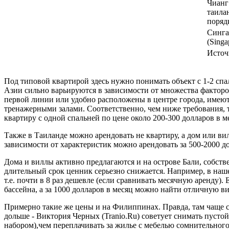
Чианг
таила
поряд
Синга
(Singa
Источ
Под типовой квартирой здесь нужно понимать объект с 1-2 спа
Азии сильно варьируются в зависимости от множества факторов
первой линии или удобно расположены в центре города, имею
тренажерными залами. Соответственно, чем ниже требования, 
квартиру с одной спальней по цене около 200-300 долларов в м
Также в Таиланде можно арендовать не квартиру, а дом или вил
зависимости от характеристик можно арендовать за 500-2000 до
Дома и виллы активно предлагаются и на острове Бали, собстве
длительный срок ценник серьезно снижается. Например, в нашем
т.е. почти в 8 раз дешевле (если сравнивать месячную аренду)
бассейна, а за 1000 долларов в месяц можно найти отличную ви
Примерно такие же цены и на Филиппинах. Правда, там чаще с
дольше - Виктория Черных (Tranio.Ru) советует снимать пустой
набором),чем переплачивать за жилье с мебелью сомнительного