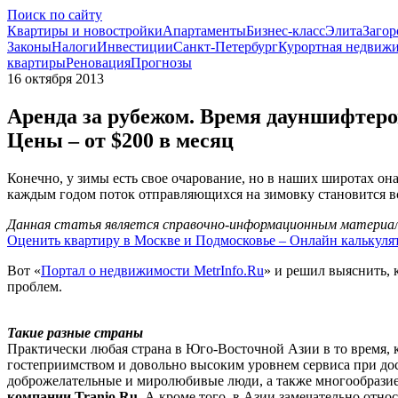
Поиск по сайту
Квартиры и новостройки
Апартаменты
Бизнес-класс
Элита
Загор
Законы
Налоги
Инвестиции
Санкт-Петербург
Курортная недвиж
квартиры
Реновация
Прогнозы
16 октября 2013
Аренда за рубежом. Время дауншифтеров
Цены – от $200 в месяц
Конечно, у зимы есть свое очарование, но в наших широтах она
каждым годом поток отправляющихся на зимовку становится в
Данная статья является справочно-информационным материало
Оценить квартиру в Москве и Подмосковье – Онлайн калькуля
Вот «
Портал о недвижимости MetrInfo.Ru
» и решил выяснить, 
проблем.
Такие разные страны
Практически любая страна в Юго-Восточной Азии в то время, к
гостеприимством и довольно высоким уровнем сервиса при до
доброжелательные и миролюбивые люди, а также многообразие
компании Tranio.Ru
. А кроме того, в Азии замечательно отн