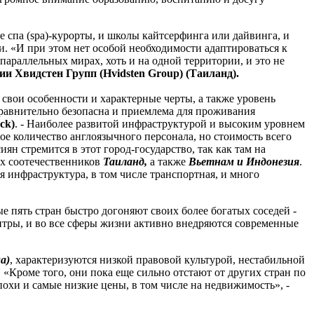
па (spa)-курорты, и школы кайтсерфинга или дайвинга, и
. «И при этом нет особой необходимости адаптироваться к
параллельных мирах, хоть и на одной территории, и это не
 Хвидстен Групп (Hvidsten Group) (Таиланд).
 свои особенности и характерные черты, а также уровень
сравнительно безопасна и приемлема для проживания
ck)
. - Наиболее развитой инфраструктурой и высоким уровнем
ое количество англоязычного персонала, но стоимость всего
н стремится в этот город-государство, так как там на
их соотечественников
Таиланд,
а также
Вьетнам и Индонезия
.
я инфраструктура, в том числе транспортная, и много
ые пять стран быстро догоняют своих более богатых соседей -
ентры, и во все сферы жизни активно внедряются современные
а)
, характеризуются низкой правовой культурой, нестабильной
«Кроме того, они пока еще сильно отстают от других стран по
хи и самые низкие цены, в том числе на недвижимость», -