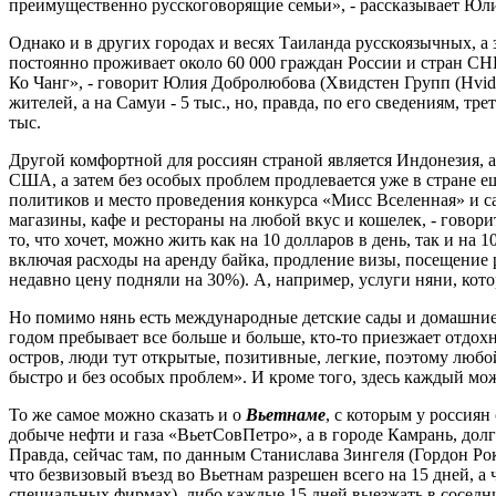
преимущественно русскоговорящие семьи», - рассказывает Юли
Однако и в других городах и весях Таиланда русскоязычных, а
постоянно проживает около 60 000 граждан России и стран СН
Ко Чанг», - говорит Юлия Добролюбова (Хвидстен Групп (Hvids
жителей, а на Самуи - 5 тыс., но, правда, по его сведениям, тр
тыс.
Другой комфортной для россиян страной является Индонезия, 
США, а затем без особых проблем продлевается уже в стране ещ
политиков и место проведения конкурса «Мисс Вселенная» и са
магазины, кафе и рестораны на любой вкус и кошелек, - говор
то, что хочет, можно жить как на 10 долларов в день, так и на 
включая расходы на аренду байка, продление визы, посещение р
недавно цену подняли на 30%). А, например, услуги няни, котор
Но помимо нянь есть международные детские сады и домашние 
годом пребывает все больше и больше, кто-то приезжает отдохн
остров, люди тут открытые, позитивные, легкие, поэтому любо
быстро и без особых проблем». И кроме того, здесь каждый мо
То же самое можно сказать и о
Вьетнаме
, с которым у россия
добыче нефти и газа «ВьетСовПетро», а в городе Камрань, долг
Правда, сейчас там, по данным Станислава Зингеля (Гордон Ро
что безвизовый въезд во Вьетнам разрешен всего на 15 дней, а 
специальных фирмах), либо каждые 15 дней выезжать в соседни