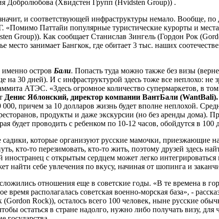
я Добролюбова (Хвидстен Групп (Hvidsten Group)) .
 значит, и соответствующей инфраструктуры немало. Вообще, по 
Г. «Помимо Паттайи популярные туристические курорты и места 
ten Group)). Как сообщает Станислав Зингель (Гордон Рок (Gord
етье место занимает Бангкок, где обитает 3 тыс. наших соотечест
а именно остров
Бали
. Попасть туда можно также без визы (верне
е на 30 дней). И с инфраструктурой здесь тоже все неплохо: не 
ммита АТЭС. «Здесь огромное количество супермаркетов, в том 
ит
Денис Яблонский, директор компании ВантБали (WantBali).
10 000, причем за 10 долларов жизнь будет вполне неплохой. Сред
есторанов, продукты и даже экскурсии (но без аренды дома). Пр
ая будет проводить с ребенком по 10-12 часов, обойдутся в 100 
садики, которые организуют русские мамочки, приезжающие на о
уть, кто-то перезимовать, кто-то жить, поэтому друзей здесь на
й иностранец с открытым сердцем может легко интегрироваться и
жет найти себе увлечения по вкусу, начиная от шопинга и закан
н сложились отношения еще в советские годы. «В те времена в г
ое время располагалась советская военно-морская база», - расс
к (Gordon Rock)), осталось всего 100 человек, ныне русские об
чтобы остаться в стране надолго, нужно либо получать визу, для 
е государства.