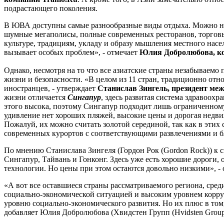
подрастающего поколения.
В ЮВА доступны самые разнообразные виды отдыха. Можно най
шумные мегаполисы, полные современных ресторанов, торговых
культуре, традициям, укладу и образу мышления местного насе
вызывает особых проблем», - отмечает
Юлия Добролюбова, коо
Однако, несмотря на то что все азиатские страны незабываемо
жизни и безопасности. «В целом из 11 стран, традиционно от
иностранцев, - утверждает
Станислав Зингель, президент ме
жизни отличается
Сингапур
, здесь развитая система здравоох
этого высока, поэтому Сингапур подходит лишь ограниченному к
удивление нет хороших пляжей, высокие цены и дорогая недвиж
Пожалуй, их можно считать золотой серединой, так как в этих 
современных курортов с соответствующими развлечениями и б
По мнению Станислава Зингеля (Гордон Рок (Gordon Rock)) к
Сингапур, Тайвань и Гонконг. Здесь уже есть хорошие дороги,
технологии. Но цены при этом остаются довольно низкими», - 
«А вот все оставшиеся страны рассматриваемого региона, сре
социально-экономической ситуацией и высоким уровнем коррупц
уровню социально-экономического развития. Но их плюс в том
добавляет Юлия Добролюбова (Хвидстен Групп (Hvidsten Group