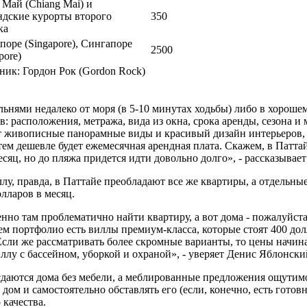
 Май (Chiang Mai) и
ндские курорты второго
350
ка
поре (Singapore), Сингапоре
2500
pore)
ник: Гордон Рок (Gordon Rock)
льнями недалеко от моря (в 5-10 минутах ходьбы) либо в хорош
: расположения, метража, вида из окна, срока аренды, сезона и
т живописные панорамные виды и красивый дизайн интерьеров, 
тем дешевле будет ежемесячная арендная плата. Скажем, в Пат
есяц, но до пляжа придется идти довольно долго», - рассказыва
лу, правда, в Паттайе преобладают все же квартиры, а отдельны
лларов в месяц.
нно там проблематично найти квартиру, а вот дома - пожалуйста 
 портфолио есть виллы премиум-класса, которые стоят 400 долла
. Если же рассматривать более скромные варианты, то цены начин
ллу с бассейном, уборкой и охраной», - уверяет Денис Яблонский
даются дома без мебели, а меблированные предложения ощутимо
 дом и самостоятельно обставлять его (если, конечно, есть гот
 качества.