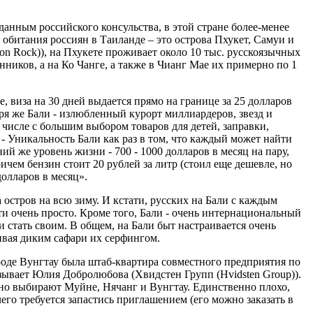
данным российского консульства, в этой стране более-менее
обитания россиян в Таиланде – это острова Пхукет, Самуи и
on Rock)), на Пхукете проживает около 10 тыс. русскоязычных
венников, а на Ко Чанге, а также в Чианг Мае их примерно по 1
е, виза на 30 дней выдается прямо на границе за 25 долларов
зря же Бали - излюбленный курорт миллиардеров, звезд и
числе с большим выбором товаров для детей, заправки,
- Уникальность Бали как раз в том, что каждый может найти
ний же уровень жизни - 700 - 1000 долларов в месяц на пару,
ичем бензин стоит 20 рублей за литр (стоил еще дешевле, но
долларов в месяц».
стров на всю зиму. И кстати, русских на Бали с каждым
йти очень просто. Кроме того, Бали - очень интернациональный
 стать своим. В общем, на Бали быт настраивается очень
чивая диким сафари их серфингом.
ороде Вунгтау была штаб-квартира совместного предприятия по
казывает Юлия Добролюбова (Хвидстен Групп (Hvidsten Group)).
ычно выбирают Муйне, Нячанг и Вунгтау. Единственно плохо,
чего требуется запастись приглашением (его можно заказать в