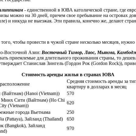
липпинам
- единственной в ЮВА католической стране, где евр
з визы можно на 30 дней, причем свое пребывание на островах д
ле) и никуда не выезжая. Эти правила, конечно же, делают стра
ля того, чтобы провести в чужой стране несколько месяцев, нужн
Юго-Восточной Азии:
Восточный Тимор, Лаос, Мьянма, Камбод
вать приемлемые для длительного проживания страны, то дешевл
утверждает Станислав Зингель (Гордон Рок (Gordon Rock)), прив
Стоимость аренды жилья в странах ЮВА
Средняя стоимость аренды за ти
расположение
квартиру в долларах в месяц
 (Вайтнам) (Hanoi (Vietnam))
570
 Минх Сити (Вайтнам) (Ho Chi
620
ity (Vietnam))
ежные города Вьетнама
250
а (Pattaya), Зайланд (Thailand)
650
ок (Bangkok), Зайланд
970
and)