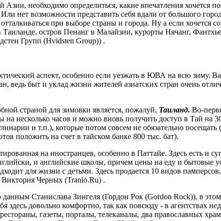
 Азии, необходимо определиться, какие впечатления хочется пол
ли нет возможности представить себя вдали от большого город
талкиваться при выборе страны и города. Ну а если хочется с
 Таиланде, остров Пенанг в Малайзии, курорты Нячанг, Фантхь
стен Групп (Hvidsten Group)) .
ктический аспект, особенно если уезжать в ЮВА на всю зиму. В
н, ведь быт и уклад жизни жителей азиатских стран очень отлич
обной страной для зимовки является, пожалуй,
Таиланд.
Во-первы
ы на несколько часов и можно вновь получить доступ в Тай на 
кулинарии и т.п.), которые потом совсем не обязательно посещать
отов положить на счет в тайском банке 800 тыс. бат).
тированная на иностранцев, особенно в Паттайе. Здесь есть и 
нглийски, и английские школы, причем цены на еду и бытовые у
дходит для жизни с детьми. Здесь продается 10 видов памперсов,
 Виктория Черных (Tranio.Ru) .
 данным Станислава Зингеля (Гордон Рок (Gordon Rock)), в этом
бя здесь довольно комфортно, так как повсюду - в агентствах н
естораны, газеты, порталы, телеканалы, два православных храма