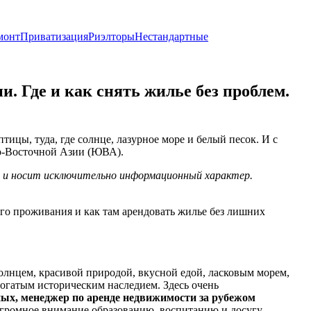
монт
Приватизация
Риэлторы
Нестандартные
. Где и как снять жилье без проблем.
тицы, туда, где солнце, лазурное море и белый песок. И с
го-Восточной Азии (ЮВА).
х и носит исключительно информационный характер.
ого проживания и как там арендовать жилье без лишних
солнцем, красивой природой, вкусной едой, ласковым морем,
огатым историческим наследием. Здесь очень
ых, менеджер по аренде недвижимости за рубежом
т огромное внимание образованию, воспитанию и досугу