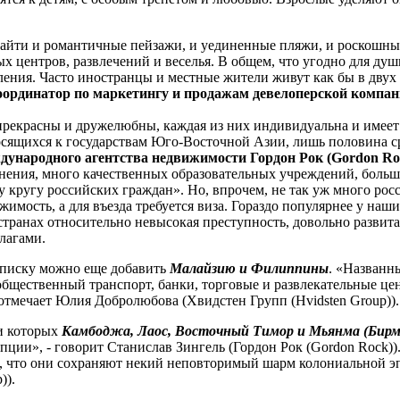
ти и романтичные пейзажи, и уединенные пляжи, и роскошные с
 центров, развлечений и веселья. В общем, что угодно для души
ления. Часто иностранцы и местные жители живут как бы в двух 
рдинатор по маркетингу и продажам девелоперской компании
 прекрасны и дружелюбны, каждая из них индивидуальна и имеет
носящихся к государствам Юго-Восточной Азии, лишь половина 
ждународного агентства недвижимости Гордон Рок (Gordon Ro
ранения, много качественных образовательных учреждений, больш
ругу российских граждан». Но, впрочем, не так уж много россия
имость, а для въезда требуется виза. Гораздо популярнее у наш
странах относительно невысокая преступность, довольно развита
лагами.
 списку можно еще добавить
Малайзию и Филиппины
. «Названн
 общественный транспорт, банки, торговые и развлекательные ц
отмечает Юлия Добролюбова (Хвидстен Групп (Hvidsten Group)).
ди которых
Камбоджа, Лаос, Восточный Тимор и Мьянма (Бирм
ии», - говорит Станислав Зингель (Гордон Рок (Gordon Rock)). 
, что они сохраняют некий неповторимый шарм колониальной эпо
)).