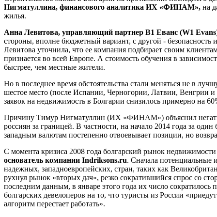
Нигматуллина, финансового аналитика ИХ «ФИНАМ»,
на д
жилья.
Анна Левитова, управляющий партнер В1 Еванс (W1 Evans)
стороны, вполне бюджетный вариант, с другой - безопасность
Левитова уточнила, что ее компания подбирает своим клиентам
признается во всей Европе. А стоимость обучения в зависимост
быстрее, чем местные жители.
Но в последнее время обстоятельства стали меняться не в луч
шестое место (после Испании, Черногории, Латвии, Венгрии и 
заявок на недвижимость в Болгарии снизилось примерно на 60
Причину Тимур Нигматуллин (ИХ «ФИНАМ») объяснил негативн
россиян за границей. В частности, на начало 2014 года за один
западным валютам постепенно отвоевывает позиции, но возвра
С момента кризиса 2008 года болгарский рынок недвижимости у
основатель компании Indriksons.ru
. Сначала потенциальные 
надежных, западноевропейских, стран, таких как Великобритан
рухнул рынок «вторых дач», резко сократившийся спрос со сто
последним данным, в январе этого года их число сократилось
болгарских девелоперов на то, что туристы из России «приедут
алгоритм перестает работать».