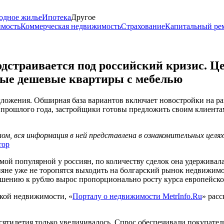
одное жилье
Ипотека
Другое
имость
Коммерческая недвижимость
Страхование
Капитальный ре
дстраивается под российский кризис. 
вые дешевые квартиры с мебелью
ложения. Обширная база вариантов включает новостройки на раз
 с прошлого года, застройщики готовы предложить своим клиент
м, вся информация в ней представлена в ознакомительных целя
тор
ой популярной у россиян, по количеству сделок она удерживала 
не уже не торопятся выходить на болгарский рынок недвижимост
ношению к рублю вырос пропорционально росту курса европейск
ской недвижимости, «
Порталу о недвижимости MetrInfo.Ru
» рас
сятилетия только увеличивалось. Спрос обеспечивали покупател