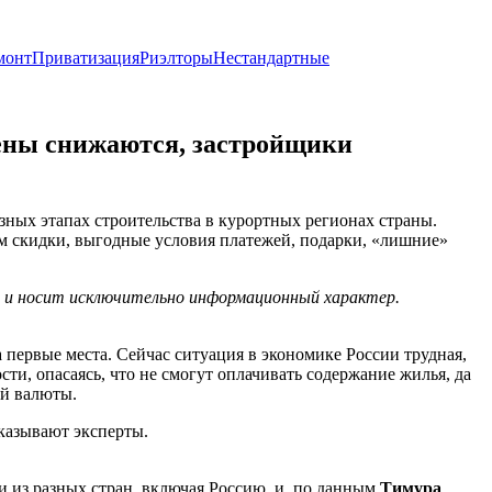
монт
Приватизация
Риэлторы
Нестандартные
Цены снижаются, застройщики
ных этапах строительства в курортных регионах страны.
ам скидки, выгодные условия платежей, подарки, «лишние»
х и носит исключительно информационный характер.
первые места. Сейчас ситуация в экономике России трудная,
и, опасаясь, что не смогут оплачивать содержание жилья, да
ой валюты.
сказывают эксперты.
и из разных стран, включая Россию, и, по данным
Тимура