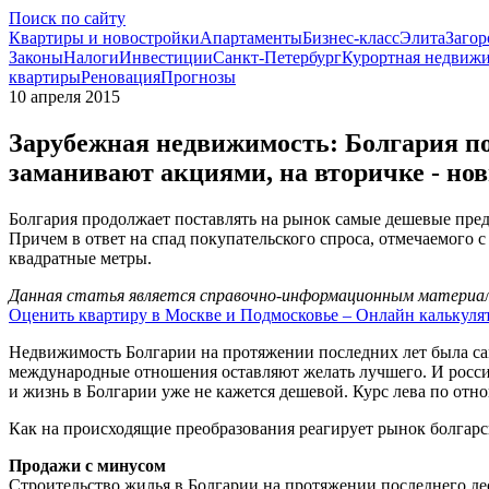
Поиск по сайту
Квартиры и новостройки
Апартаменты
Бизнес-класс
Элита
Загор
Законы
Налоги
Инвестиции
Санкт-Петербург
Курортная недвиж
квартиры
Реновация
Прогнозы
10 апреля 2015
Зарубежная недвижимость: Болгария по
заманивают акциями, на вторичке - но
Болгария продолжает поставлять на рынок самые дешевые пред
Причем в ответ на спад покупательского спроса, отмечаемого
квадратные метры.
Данная статья является справочно-информационным материало
Оценить квартиру в Москве и Подмосковье – Онлайн калькуля
Недвижимость Болгарии на протяжении последних лет была сам
международные отношения оставляют желать лучшего. И россия
и жизнь в Болгарии уже не кажется дешевой. Курс лева по от
Как на происходящие преобразования реагирует рынок болгар
Продажи с минусом
Строительство жилья в Болгарии на протяжении последнего де