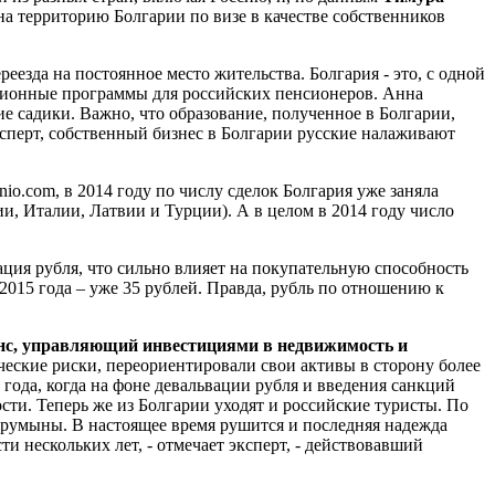
а территорию Болгарии по визе в качестве собственников
еезда на постоянное место жительства. Болгария - это, с одной
ационные программы для российских пенсионеров. Анна
е садики. Важно, что образование, полученное в Болгарии,
эксперт, собственный бизнес в Болгарии русские налаживают
io.com, в 2014 году по числу сделок Болгария уже заняла
ии, Италии, Латвии и Турции). А в целом в 2014 году число
я рубля, что сильно влияет на покупательную способность
а 2015 года – уже 35 рублей. Правда, рубль по отношению к
нс, управляющий инвестициями в недвижимость и
ческие риски, переориентировали свои активы в сторону более
года, когда на фоне девальвации рубля и введения санкций
ти. Теперь же из Болгарии уходят и российские туристы. По
 румыны. В настоящее время рушится и последняя надежда
и нескольких лет, - отмечает эксперт, - действовавший