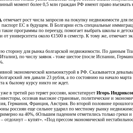
анный момент более 0,5 млн граждан РФ имеют право въезжать н
,
отмечает рост числа запросов на покупку недвижимости для пер
 и паспорт ЕС в будущем. В Болгарии есть специальные иммигр
 такие программы по переезду, помогает выбрать школы и детски
и от университета около €1500 в семестр. К тому же, отмечает 
шую сторону для рынка болгарской недвижимости. По данным Tran
Италии), по числу заявок - тоже шестое (после Испании, Герман
%.
ой экономической конъюнктурой в РФ. Сказывается девальваци
 болгарский лев давали 23 рубля, а по состоянию на начало март
та к былому курсу никто не ждет.
же в третий раз теряет россиян, констатирует
Игорь Индриксо
инвесторы, осознав высокие страновые, политические и экономи
ия, Германия, Франция, Австрия. Во второй половине прошлого 
роны россиян еще сильнее ударил по местному рынку недвижимос
 примерно на 40%, бОльшим падением отметились только греки и
 – отдохнут – купят». «Под прессом экономической нестабильност