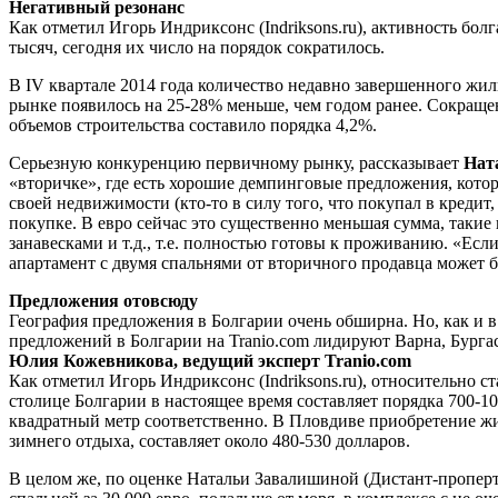
Негативный резонанс
Как отметил Игорь Индриксонс (Indriksons.ru), активность бо
тысяч, сегодня их число на порядок сократилось.
В IV квартале 2014 года количество недавно завершенного жи
рынке появилось на 25-28% меньше, чем годом ранее. Сокращен
объемов строительства составило порядка 4,2%.
Серьезную конкуренцию первичному рынку, рассказывает
Нат
«вторичке», где есть хорошие демпинговые предложения, кото
своей недвижимости (кто-то в силу того, что покупал в кредит,
покупке. В евро сейчас это существенно меньшая сумма, такие
занавесками и т.д., т.е. полностью готовы к проживанию. «Есл
апартамент с двумя спальнями от вторичного продавца может б
Предложения отовсюду
География предложения в Болгарии очень обширна. Но, как и
предложений в Болгарии на Tranio.com лидируют Варна, Бургас,
Юлия Кожевникова, ведущий эксперт Tranio.com
Как отметил Игорь Индриксонс (Indriksons.ru), относительно 
столице Болгарии в настоящее время составляет порядка 700-1
квадратный метр соответственно. В Пловдиве приобретение жил
зимнего отдыха, составляет около 480-530 долларов.
В целом же, по оценке Натальи Завалишиной (Дистант-проперти