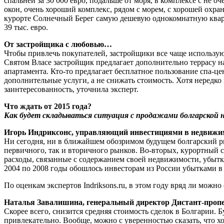
спальней за 30 000 евро, подальше от моря, в комплексе с не о
окон, очень хороший комплекс, рядом с морем, с хорошей охр
курорте Солнечный Берег самую дешевую однокомнатную квартир
39 тыс. евро.
От застройщика с любовью…
Чтобы привлечь покупателей, застройщики все чаще используют
Святом Власе застройщик предлагает дополнительно террасу на
апартамента. Кто-то предлагает бесплатное пользование спа-це
дополнительные услуги, а не снижать стоимость. Хотя нередко
заинтересованность, уточнила эксперт.
Что ждать от 2015 года?
Как будет складываться ситуация с продажами болгарской 
Игорь Индриксонс, управляющий инвестициями в недвижимо
Ни сегодня, ни в ближайшем обозримом будущем болгарский ры
первичного, так и вторичного рынков. Во-вторых, курортный се
расходы, связанные с содержанием своей недвижимости, убытки,
2004 по 2008 годы обошлось инвесторам из России убытками в 
По оценкам экспертов Indriksons.ru, в этом году вряд ли можн
Наталья Завалишина, генеральный директор Дистант-проперт
Скорее всего, снизится средняя стоимость сделок в Болгарии.
привлекательно. Вообще, можно с уверенностью сказать, что х