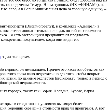
 за 100 000 евро, но тогда, как правило, будет хороший вид из
ны, то, по подсчетам Тимура Нигматуллина, (ИХ «ФИНАМ»), на
 тыс. евро, а в Варне минимальная цена за хорошую однушку –
т-проперти (Distant-property)), в комплексе «Адмирал» в
м, появляется дополнительная площадь по той же стоимости
лекса. То есть застройщики предпочитают предлагать
 конкретным покупателем, когда они видят его
u
задал экспертам.
о-первых, он неликвиден. Причем это касается объектов как
ров этого срока явно недостаточно для того, чтобы покрыть
х истин, по данным экспертов Inrdiksons.ru, только в период с
а болгарской недвижимости.
пных городах, таких как София, Пловдив, Бургас, Варна.
 которые в сегодняшних условиях выглядят более
ция, хороший сервис – в стоимости вряд ли проиграют. А вот