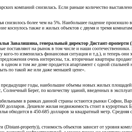
лгарских компаний снизилась. Если раньше количество выставлен
лья снизилось более чем на 5%. Наибольшее падение произошло 
ие коснулось также и жилых объектов с двумя и тремя комнатами
алья Завалишина, генеральный директор Дистант-проперти (Di
рые поставляют на рынок в том числе и наши соотечественники.
 у кого-то изменилась финансовая ситуация и т.д.), и теперь они
 предложения очень интересны, т.к. вторичные квартиры продают
и в одном и том же доме продается апартамент с одной спальней 
ыть по такой же или даже меньшей цене».
 в предыдущие годы, наибольшие объемы новых жилых площадей 
 Солнечный Берег, по количеству зданий, введенных в эксплуата
стабильными в рамках данной страны остаются рынки Софии, Вар
000 долларов. Дешевле жилая недвижимость стоит в курортных Бу
ья обходится в 450-685 долларов за квадратный метр. Средняя 
 (Distant-property)), стоимость объектов зависит от уровня ко