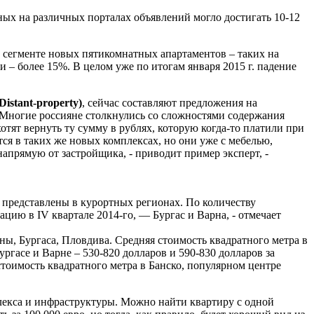
ных на различных порталах объявлений могло достигать 10-12
в сегменте новых пятикомнатных апартаментов – таких на
 – более 15%. В целом уже по итогам января 2015 г. падение
stant-property)
, сейчас составляют предложения на
 Многие россияне столкнулись со сложностями содержания
 хотят вернуть ту сумму в рублях, которую когда-то платили при
ся в таких же новых комплексах, но они уже с мебелью,
напрямую от застройщика, - приводит пример эксперт, -
представлены в курортных регионах. По количеству
цию в IV квартале 2014-го, — Бургас и Варна, - отмечает
ны, Бургаса, Пловдива. Средняя стоимость квадратного метра в
ргасе и Варне – 530-820 долларов и 590-830 долларов за
стоимость квадратного метра в Банско, популярном центре
мплекса и инфраструктуры. Можно найти квартиру с одной