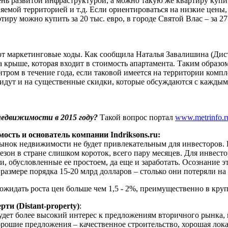
чень развитой инфраструктурой, а можно такую же квартиру купить
аняемой территорией и т.д. Если ориентироваться на низкие це
у можно купить за 20 тыс. евро, в городе Святой Влас – за 27
 маркетинговые ходы. Как сообщила Наталья Завалишина (Дистан
 крыше, которая входит в стоимость апартамента. Таким образо
нтром в течение года, если таковой имеется на территории комп
 идут и на существенные скидки, которые обсуждаются с каждым
недвижимости в 2015 году?
Такой вопрос портал
www.metrinfo.r
сть и основатель компании Indriksons.ru:
нок недвижимости не будет привлекательным для инвесторов. В
зон в стране слишком короток, всего пару месяцев. Для инвесто
 обусловленные ее простоем, да еще и заработать. Осознание эти
размере порядка 15-20 млрд долларов – столько они потеряли н
о ожидать роста цен больше чем 1,5 - 2%, преимущественно в кру
и (Distant-property)
:
 Будет более высокий интерес к предложениям вторичного рынка,
орошие предложения – качественное строительство, хорошая лока