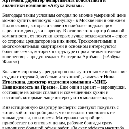
Артёмова, директор департамента консалтинга и
аналитики компании «Азбука Жилья»
.
Благодаря таким условиям сегодня по вполне умеренной цене
можно купить неплохую «однушку» в Москве или в ближнем
Подмосковье, которая и является наиболее подходящим
вариантом для сдачи в аренду. В отличие от квартир большой
комнатности, от покупки которых лучше воздержаться – спрос
со стороны арендаторов на них ниже. Трехкомнатными и
многокомнатными квартирами в основном интересуются
большие семьи, которых в структуре спроса незначительное
количество, - предупреждает Екатерина Артёмова («Азбука
Жилья»).
Большим спросом у арендаторов пользуются также небольшие
студии с отделкой, мебелью и техникой, - замечает
Инна
Игнаткина, директор отделения компании «МИЦ-
Недвижимость на Пресне».
Еще один вариант – евродвушки,
состоящие из одной спальни и совмещенных кухни и
гостиной, которыми чаще интересуются молодые пары.
Инвестиционную квартиру эксперты советуют покупать с
«отделкой от застройщика», что позволит сэкономить не
только деньги, но и время. Материалы застройщик
приобретает по оптовым ценам, рабочие бригады сразу
выполняют большой объем работ. «За счет эффекта масштаба