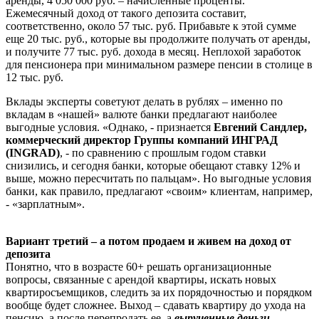
аренды, 4 050 000 руб. – начисленные проценты.
Ежемесячный доход от такого депозита составит,
соответственно, около 57 тыс. руб. Прибавьте к этой сумме
еще 20 тыс. руб., которые вы продолжите получать от аренды,
и получите 77 тыс. руб. дохода в месяц. Неплохой заработок
для пенсионера при минимальном размере пенсии в столице в
12 тыс. руб.
Вклады эксперты советуют делать в рублях – именно по
вкладам в «нашей» валюте банки предлагают наиболее
выгодные условия. «Однако, - признается
Евгений Сандлер,
коммерческий директор Группы компаний ИНГРАД
(INGRAD)
, - по сравнению с прошлым годом ставки
снизились, и сегодня банки, которые обещают ставку 12% и
выше, можно пересчитать по пальцам». Но выгодные условия
банки, как правило, предлагают «своим» клиентам, например,
- «зарплатным».
Вариант третий – а потом продаем и живем на доход от
депозита
Понятно, что в возрасте 60+ решать организационные
вопросы, связанные с арендой квартиры, искать новых
квартиросъемщиков, следить за их порядочностью и порядком
вообще будет сложнее. Выход – сдавать квартиру до ухода на
пенсию, а после перепродать ее, а
вырученные деньги