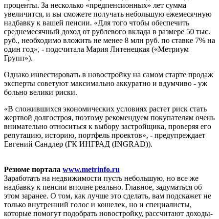
проценты. За несколько «предпенсионных» лет сумма
увеличится, и вы сможете получать небольшую ежемесячную
надбавку к вашей пенсии. «Для того чтобы обеспечить
среднемесячный доход от рублевого вклада в размере 50 тыс.
руб., необходимо вложить не менее 8 млн руб. по ставке 7% на
один год», - подсчитала Мария Литенецкая («Метриум
Групп»).
Однако инвестировать в новостройку на самом старте продаж
эксперты советуют максимально аккуратно и вдумчиво - уж
больно велики риски.
«В сложившихся экономических условиях растет риск стать
жертвой долгостроя, поэтому рекомендуем покупателям очень
внимательно относиться к выбору застройщика, проверяя его
репутацию, историю, портфель проектов», - предупреждает
Евгений Сандлер (ГК ИНГРАД (INGRAD)).
Резюме портала
www.metrinfo.ru
Заработать на недвижимости пусть небольшую, но все же
надбавку к пенсии вполне реально. Главное, задуматься об
этом заранее. О том, как лучше это сделать, вам подскажет не
только внутренний голос и кошелек, но и специалисты,
которые помогут подобрать новостройку, рассчитают доходы-