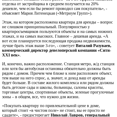
отделка от застройщика в среднем получается на 20%
дешевле, чем если бы ремонт проводил сам покупатель», -
объясняет Мария Литенецкая («Метриум Групп»).
Этаж, на котором расположена квартира для аренды – вопрос
не слишком принципиальный. Популярностью у
квартиросъемщиков пользуются объекты и на самых нижних
этажах, и на самых высоких. Главное – дешевая аренда. «А
вот если планируется последующая продажа недвижимости,
лучше брать этаж выше 3-го», - советует
Виталий Разуваев,
коммерческий директор девелоперской компании «Сити-
XXI век»
.
И, конечно, важно расположение. Станция метро, ж/д станция
или хотя бы автобусная остановка обязательно должны быть
рядом с домом. Причем чем ближе к ним расположен объект,
тем выше на него спрос, а, значит, и доход ваш от аренды
будет больше. В составе жилого комплекса или рядом должны
быть детские сады и школы, больницы, салоны красоты,
торговые центры, спортивные объекты, зеленые прогулочные
зоны – в общем, все, что нужно для жизни.
«Покупать квартиру по привлекательной цене в доме,
который стоит «в чистом поле» не стоит, вы ее просто не
сдадите», - предостерегает
Николай Лавров, генеральный