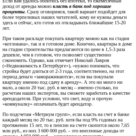
Если вам удалось обойтись без ипотеки, то ежемесячный
доход от аренды можно
класть в банк под хорошие
проценты
. Сразу оговоримся, такой вариант подойдет для
более терпеливых наших читателей, кому не нужны деньги
здесь и сейчас, кто готов их откладывать ближайшие 15-20
лет.
При таком раскладе покупать квартиру можно как на стадии
«котлована», так и в готовом доме. Конечно, квартиры в доме
на стадии строительства предлагаются по цене в 1,5-3 раза
дешевле, чем в готовом, что позволяет существенно
сэкономить. Однако, как отмечает Николай Лавров
(«Недвижимость в Петербурге»), «нужно понимать, что
стройка будет длиться от 2-3 года, соответственно, на этот
период деньги «замораживаются», если вы покупали
квартиру именно под сдачу в аренду». А это ни много ни
мало, а около 20 тыс. руб. в месяц – именно столько, по
расчетам наших экспертов, вы сможете заработать в качестве
арендодателя. При условии, что свет, воду и прочую
«коммуналку» оплачивать будет арендатор.
По подсчетам «Метриум групп», если класть на счет в банке
каждый месяц по 20 тыс. руб. хотя бы под 9% годовых на
протяжении 15 лет, то к пенсии на счете скопится около 7,65
млн руб., из них 3 600 000 руб. – это внесенные доходы от