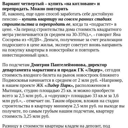
Вариант четвертый – купить «на котловане» и
перепродать. Можно повторить
И, наконец, еще один способ заработать себе достойную
пенсию –
купить квартиру на совсем ранних стадиях
строительства и перепродать ее
, когда та «подрастет» в
цене. «За период строительства дома стоимость квадратного
метра увеличивается (в среднем на 30-35%),», - говорит Яна
Сосорева из «НДВ». Деньги, полученные за счет реализации
подросшего в цене жилья, эксперт советует вновь направить
на покупку квартиры в новостройке и повторить
инвестиционный цикл.
По подсчетам
Дмитрия Пантелеймонова, директор
департамента маркетинга и продаж ГК «Лидер»
, сегодня
стоимость входного билета на рынок новостроек ближнего
Подмосковья начинается в среднем от 2 млн руб. «Например,
в нашем проекте ЖК
«Лидер Парк»,
расположенном в
Мытищах, студию площадью 25 кв. м можно приобрести
всего за 2,5 млн руб., а «однушку» площадью 33 кв.м за 3,6
млн руб.», - отмечает он. Таким образом, вложив на стадии
строительства в квартиру минимум 2,5 млн руб. на выходе вы
получите, по самым грубым нашим подсчетам, квартиру
стоимость 3,25 млн руб.
Разницу в стоимости квартиры кладем на депозит, под