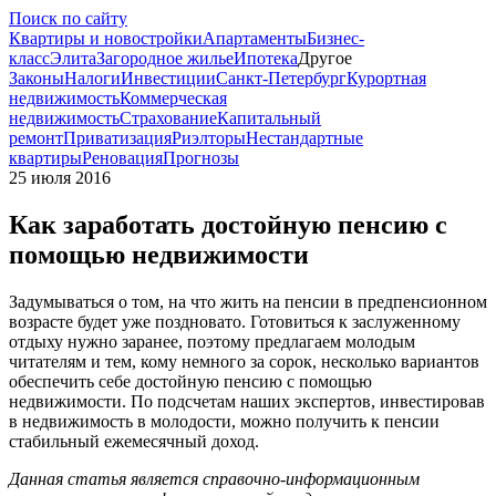
Поиск по сайту
Квартиры и новостройки
Апартаменты
Бизнес-
класс
Элита
Загородное жилье
Ипотека
Другое
Законы
Налоги
Инвестиции
Санкт-Петербург
Курортная
недвижимость
Коммерческая
недвижимость
Страхование
Капитальный
ремонт
Приватизация
Риэлторы
Нестандартные
квартиры
Реновация
Прогнозы
25 июля 2016
Как заработать достойную пенсию с
помощью недвижимости
Задумываться о том, на что жить на пенсии в предпенсионном
возрасте будет уже поздновато. Готовиться к заслуженному
отдыху нужно заранее, поэтому предлагаем молодым
читателям и тем, кому немного за сорок, несколько вариантов
обеспечить себе достойную пенсию с помощью
недвижимости. По подсчетам наших экспертов, инвестировав
в недвижимость в молодости, можно получить к пенсии
стабильный ежемесячный доход.
Данная статья является справочно-информационным