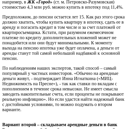
например, в
ЖК «Город»
(ст. м. Петровско-Разумовская)
стоимостью 4,3 млн руб. можно купить в ипотеку под 11,4%.
Предположим, до пенсии остается лет 15. Как раз этого срока
должно хватить, чтобы купить квартиру в ипотеку, сдать ее в
аренду и погасить кредит в том числе и за счет платежей от
квартиросъемщика. Кстати, при разумном ежемесячном
платеже по кредиту дополнительных вложений может не
понадобится или они будут минимальными. К моменту
выхода на пенсию ипотека уже будет оплачена, а деньги от
аренды станут той самой небольшой надбавкой к основной
пенсии.
По наблюдениям наших экспертов, такой способ – самый
популярный у частных инвесторов. «Обычно на арендные
деньги живут, - подтверждает Инна Игнаткина («МИЦ-
Недвижимость на Пресне»), - так как ставки по вкладам с
пополнением в течение срока невысоки. Не имеет смысла
заводить накопительные счета, если проценты не покрывают
реальную инфляцию». Но если удастся найти надежный банк
с достойными условиями, то можно подумать о втором
варианте.
Вариант второй – складываем арендные деньги в банк