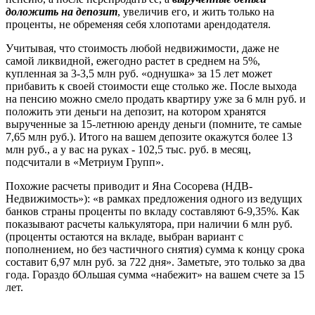
доложить на депозит
, увеличив его, и жить только на
проценты, не обременяя себя хлопотами арендодателя.
Учитывая, что стоимость любой недвижимости, даже не
самой ликвидной, ежегодно растет в среднем на 5%,
купленная за 3-3,5 млн руб. «однушка» за 15 лет может
прибавить к своей стоимости еще столько же. После выхода
на пенсию можно смело продать квартиру уже за 6 млн руб. и
положить эти деньги на депозит, на котором хранятся
вырученные за 15-летнюю аренду деньги (помните, те самые
7,65 млн руб.). Итого на вашем депозите окажутся более 13
млн руб., а у вас на руках - 102,5 тыс. руб. в месяц,
подсчитали в «Метриум Групп».
Похожие расчеты приводит и Яна Сосорева (НДВ-
Недвижимость»): «в рамках предложения одного из ведущих
банков страны проценты по вкладу составляют 6-9,35%. Как
показывают расчеты калькулятора, при наличии 6 млн руб.
(проценты остаются на вкладе, выбран вариант с
пополнением, но без частичного снятия) сумма к концу срока
составит 6,97 млн руб. за 722 дня». Заметьте, это только за два
года. Гораздо бОльшая сумма «набежит» на вашем счете за 15
лет.