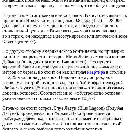
желающих пока не нашлось, и нынешний владелец его время
от времени сдает в аренду – то на месяц, то вообще на неделю.
Еще дешевле стоит канадский островок Дэвис, относящийся к
провинции Нова Скотия площадью 0,8 акра (3 га) — 28 000
долларов, причем не американских, а канадских. Причин
столь низкой цены две. Во-первых, — маленькая площадь, а
во-вторых, он находится в лесотундровой климатической зоне
(6 месяцев зима).
По другую сторону американского континента, но примерно
на той же широте, что и остров Милл Лэйк, находится остров
Даймонд (юрисдикция штата Вашингтон). Это просто
заросший ёлками кусок суши на расстоянии нескольких сот
метров от берега, но стоит он как элитная
квартира
в столице
— 2,25 миллиона долларов. Подобный ему остров, но с
готовыми постройками, правда, со слабой инфраструктурой
обойдется уже в 25 миллионов долларов – это один из самых
дорогих островов. Соответственно, «обустройство острова»
увеличивает его стоимость более чем в 10 раз!
Столько же стоит остров, Блуе Лагун (Blue Lagoon) (Голубая
Лагуна), принадлежащий Фиджи. На острове имеется
рыбацкая деревушка, которая продается вместе с островом и
даже — с самими рыбаками. Из их хижин можно сделать 47
бунгало, а самих рыбаков переквалифицировать в