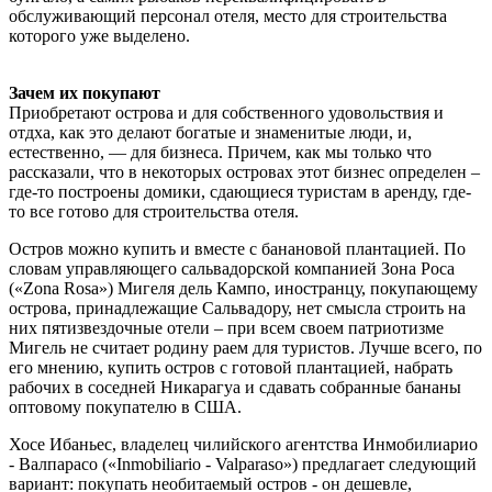
обслуживающий персонал отеля, место для строительства
которого уже выделено.
Зачем их покупают
Приобретают острова и для собственного удовольствия и
отдха, как это делают богатые и знаменитые люди, и,
естественно, — для бизнеса. Причем, как мы только что
рассказали, что в некоторых островах этот бизнес определен –
где-то построены домики, сдающиеся туристам в аренду, где-
то все готово для строительства отеля.
Остров можно купить и вместе с банановой плантацией. По
словам управляющего сальвадорской компанией Зона Роса
(«Zona Rosa») Мигеля дель Кампо, иностранцу, покупающему
острова, принадлежащие Сальвадору, нет смысла строить на
них пятизвездочные отели – при всем своем патриотизме
Мигель не считает родину раем для туристов. Лучше всего, по
его мнению, купить остров с готовой плантацией, набрать
рабочих в соседней Никарагуа и сдавать собранные бананы
оптовому покупателю в США.
Хосе Ибаньес, владелец чилийского агентства Инмобилиарио
- Валпарасо («Inmobiliario - Valparaso») предлагает следующий
вариант: покупать необитаемый остров - он дешевле,