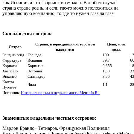
как Испания и этот вариант возможен. В любом случае:
страна стране рознь, и если где-то можно положиться на
управляющую компанию, то где-то нужен глаз да глаз.
Сколько стоят острова
Страна, в юрисдикции которой он
Цена, млн.
Остров
находится
долл.
Ронд Айленд
Гренада
100
1
Феррадура
Испания
39,7
66
Корнати
Хорватия
0,655
1
Хаапсалу
Эстония
1,68
3
Энканто
Сальвадор
3,95
4
Калета
Чили
1,1
2
Пуэльче
Источник:
Интернет-портал о недвижимости Metrinfo.Ru
Знаменитые владельцы частных островов:
Марлон Брандо - Teтиароа, Французская Полинезия
Джон Леннон - остров Дориниш в бухте Клев, графство Майо,