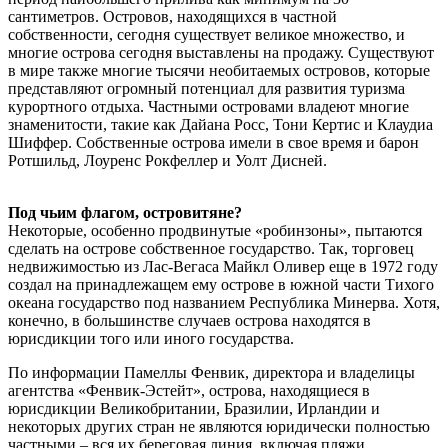
сантиметров. Островов, находящихся в частной
собственности, сегодня существует великое множество, и
многие острова сегодня выставлены на продажу. Существуют
в мире также многие тысячи необитаемых островов, которые
представляют огромный потенциал для развития туризма
курортного отдыха. Частными островами владеют многие
знаменитости, такие как Дайана Росс, Тони Кертис и Клаудиа
Шиффер. Собственные острова имели в свое время и барон
Ротшильд, Лоуренс Рокфеллер и Уолт Дисней.
Под чьим флагом, островитяне?
Некоторые, особенно продвинутые «робинзоны», пытаются
сделать на острове собственное государство. Так, торговец
недвижимостью из Лас-Вегаса Майкл Оливер еще в 1972 году
создал на принадлежащем ему острове в южной части Тихого
океана государство под названием Республика Минерва. Хотя,
конечно, в большинстве случаев острова находятся в
юрисдикции того или иного государства.
По информации Памеллы Фенвик, директора и владелицы
агентства «Фенвик-Эстейт», острова, находящиеся в
юрисдикции Великобритании, Бразилии, Ирландии и
некоторых других стран не являются юридически полностью
частными – вся их береговая линия, включая пляжи,