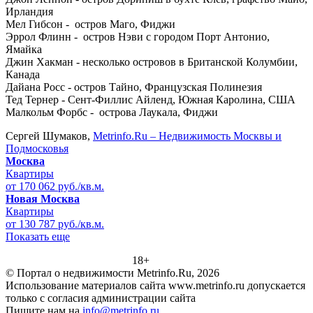
Ирландия
Мел Гибсон - остров Maго, Фиджи
Эррол Флинн - остров Нэви с городом Порт Антонио,
Ямайка
Джин Хакман - несколько островов в Британской Колумбии,
Канада
Дайана Росс - остров Тайно, Французская Полинезия
Тед Тернер - Сент-Филлис Айленд, Южная Каролина, США
Малкольм Форбс - острова Лаукала, Фиджи
Сергей Шумаков,
Metrinfo.Ru – Недвижимость Москвы и
Подмосковья
Москва
Квартиры
от 170 062 руб./кв.м.
Новая Москва
Квартиры
от 130 787 руб./кв.м.
Показать еще
18+
© Портал о недвижимости Metrinfo.Ru, 2026
Использование материалов сайта www.metrinfo.ru допускается
только с согласия администрации сайта
Пишите нам на
info@metrinfo.ru