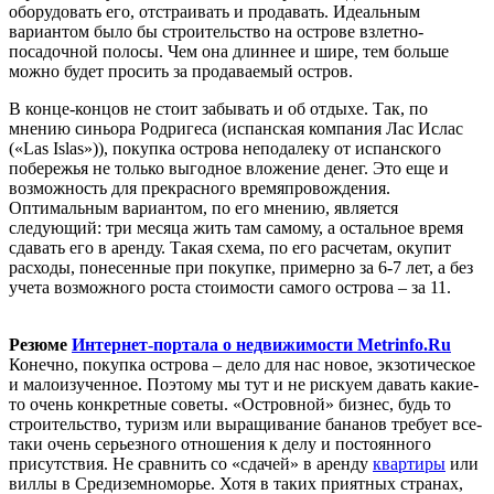
оборудовать его, отстраивать и продавать. Идеальным
вариантом было бы строительство на острове взлетно-
посадочной полосы. Чем она длиннее и шире, тем больше
можно будет просить за продаваемый остров.
В конце-концов не стоит забывать и об отдыхе. Так, по
мнению синьора Родригеса (испанская компания Лас Ислас
(«Las Islas»)), покупка острова неподалеку от испанского
побережья не только выгодное вложение денег. Это еще и
возможность для прекрасного времяпровождения.
Оптимальным вариантом, по его мнению, является
следующий: три месяца жить там самому, а остальное время
сдавать его в аренду. Такая схема, по его расчетам, окупит
расходы, понесенные при покупке, примерно за 6-7 лет, а без
учета возможного роста стоимости самого острова – за 11.
Резюме
Интернет-портала о недвижимости Metrinfo.Ru
Конечно, покупка острова – дело для нас новое, экзотическое
и малоизученное. Поэтому мы тут и не рискуем давать какие-
то очень конкретные советы. «Островной» бизнес, будь то
строительство, туризм или выращивание бананов требует все-
таки очень серьезного отношения к делу и постоянного
присутствия. Не сравнить со «сдачей» в аренду
квартиры
или
виллы в Средиземноморье. Хотя в таких приятных странах,