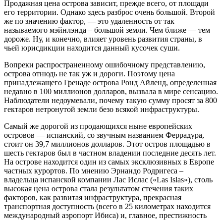
Продажная цена острова зависит, прежде всего, от площади
его территории. Однако здесь разброс очень большой. Второй
же по значению фактор, — это удаленность от так
называемого мэйнлэнда – большой земли. Чем ближе — тем
дороже. Ну, и конечно, влияет уровень развития страны, в
чьей юрисдикции находится данный кусочек суши.
Вопреки распространенному ошибочному представлению,
острова отнюдь не так уж и дороги. Поэтому цена
принадлежащего Гренаде острова Ронд Айленд, определенная
недавно в 100 миллионов долларов, вызвала в мире сенсацию.
Наблюдатели недоумевали, почему такую сумму просят за 800
гектаров нетронутой земли безо всякой инфраструктуры.
Самый же дорогой из продающихся ныне европейских
островов — испанский, со звучным названием Феррадура,
стоит он 39,7 миллионов долларов. Этот остров площадью в
шесть гектаров был в частном владении последние десять лет.
На острове находится один из самых эксклюзивных в Европе
частных курортов. По мнению Эрнандо Родригеса –
владельца испанской компании Лас Ислас («Las Islas»), столь
высокая цена острова стала результатом стечения таких
факторов, как развитая инфраструктура, прекрасная
транспортная доступность (всего в 25 километрах находится
международный аэропорт Ибиса) и, главное, престижность