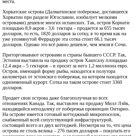
места.
Хорватские острова (Далматинское побережье, доставшееся
Хорватии при разделе Югославии, изобилует мелкими
островами) дешевле многих испанских. Так, остров Корнати
площадью 8,9 акров - 3,6 гектара – продается за 655 тысяч
долларов, то есть, 1820 долларов за сотку, в то время как на
уже упомянутой Феррадуре эта сотка стоит 66,1 тысяч
долларов. Однако это всё равно дешевле, чем земля в Сочи.
Приторговывают островами и страны бывшего СССР. Так,
Эстония выставила на продажу остров Хаапсалу площадью
12,4 акра – 5 гектаров – и просит за него 1,2 миллиона евро.
Остров, имеющий форму рыбы, находится в полутора
километрах от эстонского побережья, на котором находится
одноименный курорт. Сотка на таком острове стоит 3360
долларов.
Продает свои острова даже благополучная во всех
отношениях Канада. Так, выставлен на продажу Милл Лэйк,
находящийся неподалеку от побережья провинции Онтарио.
На острове имеется готовый коттеджный микропоселок,
снабженный всей сопутствующей инфраструктурой,
состоящий всего из двух коттеджей. Несмотря на то, что цена
острова не столь велика – 276 тысяч долларов – покупать его