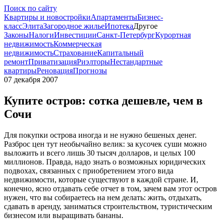
Поиск по сайту
Квартиры и новостройки
Апартаменты
Бизнес-
класс
Элита
Загородное жилье
Ипотека
Другое
Законы
Налоги
Инвестиции
Санкт-Петербург
Курортная
недвижимость
Коммерческая
недвижимость
Страхование
Капитальный
ремонт
Приватизация
Риэлторы
Нестандартные
квартиры
Реновация
Прогнозы
07 декабря 2007
Купите остров: сотка дешевле, чем в
Сочи
Для покупки острова иногда и не нужно бешеных денег.
Разброс цен тут необычайно велик: за кусочек суши можно
выложить и всего лишь 30 тысяч долларов, и целых 100
миллионов. Правда, надо знать о возможных юридических
подвохах, связанных с приобретением этого вида
недвижимости, которые существуют в каждой стране. И,
конечно, ясно отдавать себе отчет в том, зачем вам этот остров
нужен, что вы собираетесь на нем делать: жить, отдыхать,
сдавать в аренду, заниматься строительством, туристическим
бизнесом или выращивать бананы.