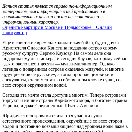
Данная статья является справочно-информационным
материалом, вся информация в ней представлена в
ознакомительных целях и носит исключительно
информационный характер.
Оценить квартиру в Москве и Подмосковье – Онлайн
калькулятор
Еще в советские времена ходила такая байка, будто дочка
Аристотеля Онассиса Кристина подарила остров своему
русскому супругу Сергею Каузову. На самом деле она
подарила ему два танкера, и сегодня Каузов, которому сейчас
где-то около шестидесяти — мультимиллионер. Однако
легенда о подаренном острове оказалась живучей, и многие
будущие «новые русские», а тогда простые цеховики и
спекулянты, стали мечтать о собственном клочке суши, со
всех сторон окруженном водой.
Сегодня эта мечта стала доступна многим. Теперь островами
торгуют и нищие страны Карибского моря, и богатые страны
Европы, и даже Соединенные Штаты Америки.
Юридически островами считаются участки суши
естественного происхождения, окружённые со всех сторон
водой и постоянно возвышающиеся над уровнем воды даже в
период наибольшего прилива как минимум на 30