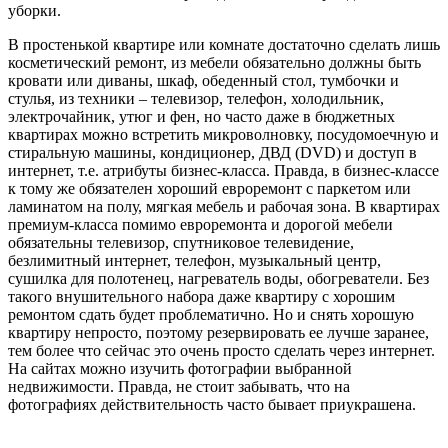
уборки.
В простенькой квартире или комнате достаточно сделать лишь
косметический ремонт, из мебели обязательно должны быть
кровати или диваны, шкаф, обеденный стол, тумбочки и
стулья, из техники – телевизор, телефон, холодильник,
электрочайник, утюг и фен, но часто даже в бюджетных
квартирах можно встретить микроволновку, посудомоечную и
стиральную машины, кондиционер, ДВД (DVD) и доступ в
интернет, т.е. атрибуты бизнес-класса. Правда, в бизнес-классе
к тому же обязателен хороший евроремонт с паркетом или
ламинатом на полу, мягкая мебель и рабочая зона. В квартирах
премиум-класса помимо евроремонта и дорогой мебели
обязательны телевизор, спутниковое телевидение,
безлимитный интернет, телефон, музыкальный центр,
сушилка для полотенец, нагреватель воды, обогреватели. Без
такого внушительного набора даже квартиру с хорошим
ремонтом сдать будет проблематично. Но и снять хорошую
квартиру непросто, поэтому резервировать ее лучше заранее,
тем более что сейчас это очень просто сделать через интернет.
На сайтах можно изучить фотографии выбранной
недвижимости. Правда, не стоит забывать, что на
фотографиях действительность часто бывает приукрашена.