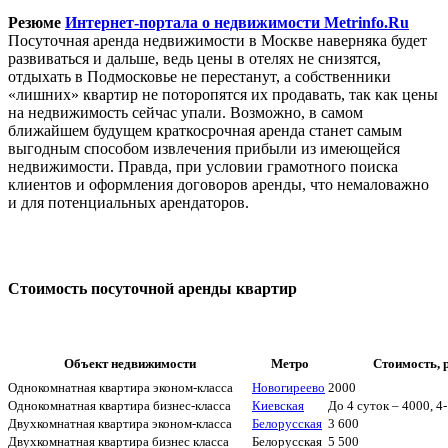
Резюме
Интернет-портала о недвижимости Metrinfo.Ru
Посуточная аренда недвижимости в Москве наверняка будет
развиваться и дальше, ведь цены в отелях не снизятся,
отдыхать в Подмосковье не перестанут, а собственники
«лишних» квартир не поторопятся их продавать, так как цены
на недвижимость сейчас упали. Возможно, в самом
ближайшем будущем краткосрочная аренда станет самым
выгодным способом извлечения прибыли из имеющейся
недвижимости. Правда, при условии грамотного поиска
клиентов и оформления договоров аренды, что немаловажно
и для потенциальных арендаторов.
Стоимость посуточной аренды квартир
Объект недвижимости
Метро
Стоимость, р
Однокомнатная квартира эконом-класса
Новогиреево
2000
Однокомнатная квартира бизнес-класса
Киевская
До 4 суток – 4000, 4
Двухкомнатная квартира эконом-класса
Белорусская
3 600
Двухкомнатная квартира бизнес класса
Белорусская
5 500