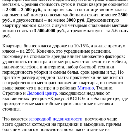
местами. Средняя стоимость суток в такой квартире обойдется
в
2 000 – 2 500 руб
., в то время как в гостинице эконом класса
одноместный номер со всеми удобствами стоит не менее
2500
руб
., а двухместный – не менее
3000 руб
. Двухкомнатную
квартиру эконом-класса с двумя-четырьмя спальными местами
можно снять за
3 500-4000 руб
., а трехкомнатную – за
5-6 тыс.
руб
.
Квартиры бизнес класса дороже на 10-15%, а жилье премиум
класса – на 25%. Конечно, это усредненные расценки,
поскольку на стоимость аренды влияет множество факторов:
удаленность от центра и от метро, качество ремонта и мебели,
наличие телефона и интернета, набор бытовой техники,
периодичность уборки и смены белья, срок аренды и т.д. Но
при этом размер арендной платы практически не зависит от
географического месторасположение квартиры, он немного
выше разве что в центре и в районах
Митино
, Тушино,
Строгино и
Деловой центр
, находящихся недалеко от
выставочных центров «Крокус-ЭКСПО» и «Экспоцентр», где
проходят самые масштабные промышленные выставки
столицы.
Что касается
загородной недвижимости
, посуточно чаще
всего сдаются коттеджи на праздники и выходные, причем
большим спросом пользуются дома, рассчитанные на