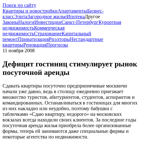
Поиск по сайту
Квартиры и новостройки
Апартаменты
Бизнес-
класс
Элита
Загородное жилье
Ипотека
Другое
Законы
Налоги
Инвестиции
Санкт-Петербург
Курортная
недвижимость
Коммерческая
недвижимость
Страхование
Капитальный
ремонт
Приватизация
Риэлторы
Нестандартные
квартиры
Реновация
Прогнозы
11 ноября 2008
Дефицит гостиниц стимулирует рынок
посуточной аренды
Сдавать квартиры посуточно предприимчивые москвичи
начали уже давно, ведь в столицу ежедневно приезжает
множество туристов, абитуриентов, студентов, аспирантов и
командированных. Останавливаться в гостиницах для многих
из них накладно или неудобно, поэтому бабушки с
табличками «Сдаю квартиру, недорого» на московских
вокзалах всегда находили своих клиентов. За последние годы
посуточная аренда жилья приобрела более организованные
формы, теперь ей занимаются даже специальные фирмы и
некоторые агентства по недвижимости.