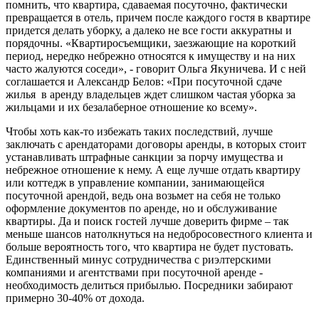
помнить, что квартира, сдаваемая посуточно, фактически
превращается в отель, причем после каждого гостя в квартире
придется делать уборку, а далеко не все гости аккуратны и
порядочны. «Квартиросъемщики, заезжающие на короткий
период, нередко небрежно относятся к имуществу и на них
часто жалуются соседи», - говорит Ольга Якуничева. И с ней
соглашается и Александр Белов: «При посуточной сдаче
жилья в аренду владельцев ждет слишком частая уборка за
жильцами и их безалаберное отношение ко всему».
Чтобы хоть как-то избежать таких последствий, лучше
заключать с арендаторами договоры аренды, в которых стоит
устанавливать штрафные санкции за порчу имущества и
небрежное отношение к нему. А еще лучше отдать квартиру
или коттедж в управление компании, занимающейся
посуточной арендой, ведь она возьмет на себя не только
оформление документов по аренде, но и обслуживание
квартиры. Да и поиск гостей лучше доверить фирме – так
меньше шансов натолкнуться на недобросовестного клиента и
больше вероятность того, что квартира не будет пустовать.
Единственный минус сотрудничества с риэлтерскими
компаниями и агентствами при посуточной аренде -
необходимость делиться прибылью. Посредники забирают
примерно 30-40% от дохода.