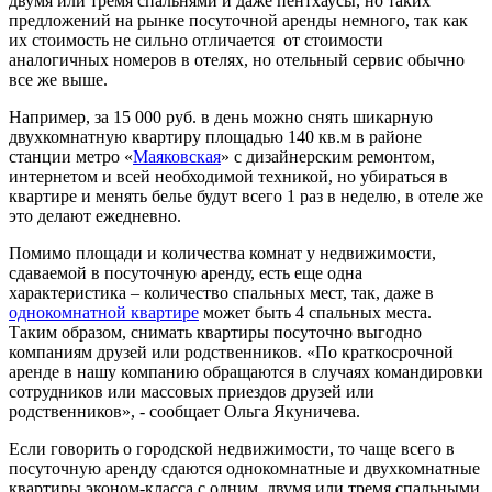
двумя или тремя спальнями и даже пентхаусы, но таких
предложений на рынке посуточной аренды немного, так как
их стоимость не сильно отличается от стоимости
аналогичных номеров в отелях, но отельный сервис обычно
все же выше.
Например, за 15 000 руб. в день можно снять шикарную
двухкомнатную квартиру площадью 140 кв.м в районе
станции метро «
Маяковская
» с дизайнерским ремонтом,
интернетом и всей необходимой техникой, но убираться в
квартире и менять белье будут всего 1 раз в неделю, в отеле же
это делают ежедневно.
Помимо площади и количества комнат у недвижимости,
сдаваемой в посуточную аренду, есть еще одна
характеристика – количество спальных мест, так, даже в
однокомнатной квартире
может быть 4 спальных места.
Таким образом, снимать квартиры посуточно выгодно
компаниям друзей или родственников. «По краткосрочной
аренде в нашу компанию обращаются в случаях командировки
сотрудников или массовых приездов друзей или
родственников», - сообщает Ольга Якуничева.
Если говорить о городской недвижимости, то чаще всего в
посуточную аренду сдаются однокомнатные и двухкомнатные
квартиры эконом-класса с одним, двумя или тремя спальными