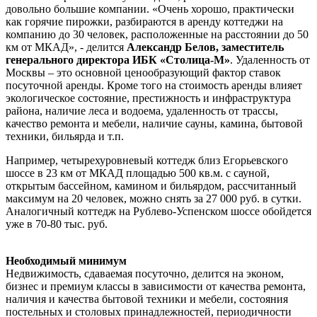
довольно большие компании. «Очень хорошо, практически
как горячие пирожки, разбираются в аренду коттеджи на
компанию до 30 человек, расположенные на расстоянии до 50
км от МКАД», - делится
Александр Белов, заместитель
генерального директора ИБК «Столица-М»
. Удаленность от
Москвы – это основной ценообразующий фактор ставок
посуточной аренды. Кроме того на стоимость аренды влияет
экологическое состояние, престижность и инфраструктура
района, наличие леса и водоема, удаленность от трассы,
качество ремонта и мебели, наличие сауны, камина, бытовой
техники, бильярда и т.п.
Например, четырехуровневый коттедж близ Егорьевского
шоссе в 23 км от МКАД площадью 500 кв.м. с сауной,
открытым бассейном, камином и бильярдом, рассчитанный
максимум на 20 человек, можно снять за 27 000 руб. в сутки.
Аналогичный коттедж на Рублево-Успенском шоссе обойдется
уже в 70-80 тыс. руб.
Необходимый минимум
Недвижимость, сдаваемая посуточно, делится на эконом,
бизнес и премиум классы в зависимости от качества ремонта,
наличия и качества бытовой техники и мебели, состояния
постельных и столовых принадлежностей, периодичности