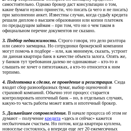
самостоятельно. Однако брокер даст консультации о том,
какие бумаги нужно принести, что писать (а чего и не писать)
при заполнении анкет. Известны случаи, когда судьбу кредита
решали диплом о высшем образовании или копии платежек
по предыдущим займам – при том, что ни о чем таком в
официальном перечне документов не сказано.
3. Подбор недвижимости.
Строго говоря, это дело риэлтора
или самого заемщика. Но сотрудники брокерской компании
могут помочь в подборе – или, как минимум, сказать, устроит
ли данная квартира банк в качестве объекта залога. Опять же,
у банков тут требования далеко не одинаковые – кто-то и
слышать не хочет о пятиэтажках, а кто-то относится к ним
терпимо.
4. Подготовка к сделке, ее проведение и регистрация
. Сюда
входит сбор разнообразных бумаг, выбор оценочной и
страховой компаний. Обычно этот процесс старается
контролировать ипотечный банк – но, в отдельных случаях,
какую-то часть работы может взять и ипотечный брокер.
5. Дальнейшее сопровождение.
В начале процесса об этом не
думают – получение
кредита
«здесь и сейчас» кажется
несбыточным счастьем. Но потом, когда квартира куплена,
новоселье состоялось, а впереди еще лет 20 ежемесячных