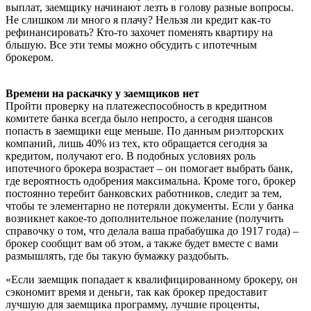
выплат, заемщику начинают лезть в голову разные вопросы.
Не слишком ли много я плачу? Нельзя ли кредит как-то
рефинансировать? Кто-то захочет поменять квартиру на
бльшую. Все эти темы можно обсудить с ипотечным
брокером.
Времени на раскачку у заемщиков нет
Пройти проверку на платежеспособность в кредитном
комитете банка всегда было непросто, а сегодня шансов
попасть в заемщики еще меньше. По данным риэлторских
компаний, лишь 40% из тех, кто обращается сегодня за
кредитом, получают его. В подобных условиях роль
ипотечного брокера возрастает – он помогает выбрать банк,
где вероятность одобрения максимальна. Кроме того, брокер
постоянно теребит банковских работников, следит за тем,
чтобы те элементарно не потеряли документы. Если у банка
возникнет какое-то дополнительное пожелание (получить
справочку о том, что делала ваша прабабушка до 1917 года) –
брокер сообщит вам об этом, а также будет вместе с вами
размышлять, где бы такую бумажку раздобыть.
«Если заемщик попадает к квалифицированному брокеру, он
сэкономит время и деньги, так как брокер предоставит
лучшую для заемщика программу, лучшие проценты,