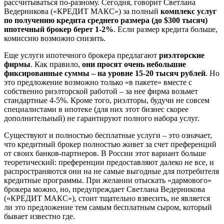
рассчитываться по-разному. Сегодня, говорит Светлана
Ведерникова («КРЕДИТ МАКС») за полный
комплекс услуг
по получению кредита среднего размера (до $300 тысяч)
ипотечный брокер берет 1-2%
. Если размер кредита больше,
комиссию возможно снизить.
Еще услуги ипотечного брокера предлагают
риэлторские
фирмы
. Как правило,
они просят очень небольшие
фиксированные суммы – на уровне 15-20 тысяч рублей
. Но
это предложение возможно только «в пакете» вместе с
собственно риэлторской работой – за нее фирма возьмет
стандартные 4-5%. Кроме того, риэлторы, будучи не совсем
специалистами в ипотеке (для них этот бизнес скорее
дополнительный) не гарантируют полного набора услуг.
Существуют и полностью бесплатные услуги – это означает,
что кредитный брокер полностью живет за счет преференций
от своих банков-партнеров. В России этот вариант больше
теоретический: преференции предоставляют далеко не все, и
распространяются они на не самые выгодные для потребителя
кредитные программы. При желании отыскать «дармового»
брокера можно, но, предупреждает Светлана Ведерникова
(«КРЕДИТ МАКС»), стоит тщательно взвесить, не является
ли это предложение тем самым бесплатным сыром, который
бывает известно где.