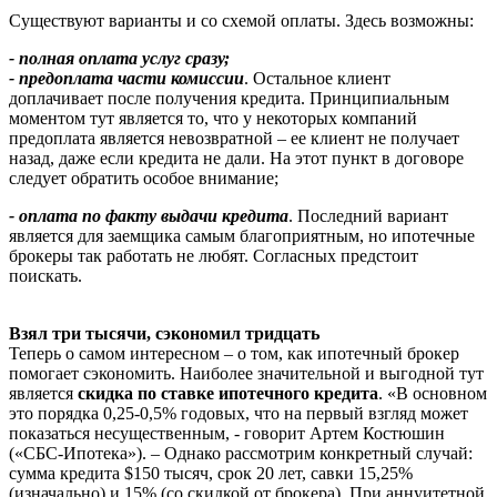
Существуют варианты и со схемой оплаты. Здесь возможны:
- полная оплата услуг сразу;
- предоплата части комиссии
. Остальное клиент
доплачивает после получения кредита. Принципиальным
моментом тут является то, что у некоторых компаний
предоплата является невозвратной – ее клиент не получает
назад, даже если кредита не дали. На этот пункт в договоре
следует обратить особое внимание;
- оплата по факту выдачи кредита
. Последний вариант
является для заемщика самым благоприятным, но ипотечные
брокеры так работать не любят. Согласных предстоит
поискать.
Взял три тысячи, сэкономил тридцать
Теперь о самом интересном – о том, как ипотечный брокер
помогает сэкономить. Наиболее значительной и выгодной тут
является
скидка по ставке ипотечного кредита
. «В основном
это порядка 0,25-0,5% годовых, что на первый взгляд может
показаться несущественным, - говорит Артем Костюшин
(«СБС-Ипотека»). – Однако рассмотрим конкретный случай:
сумма кредита $150 тысяч, срок 20 лет, савки 15,25%
(изначально) и 15% (со скидкой от брокера). При аннуитетной