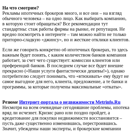
На что смотрим?
Рекламы ипотечных брокеров много, и все они – на взгляд
обычного человека – на одно лицо. Как выбирать компанию,
в которую стоит обращаться? Все рекомендации тут
стандартны: стаж работы фирмы на рынке, ее репутация. Не
вредно посмотреть в интернете – там можно найти не только
приторно-сладкую «джинсу», но и жесткие отклики клиентов.
Если же говорить конкретно об ипотечных брокерах, то здесь
важным будет понять, с каким количеством банков компания
работает, за счет чего существует: комиссии клиентов или
преференций банков. В последнем случае все будет внешне
прекрасно («Наши услуги фантастически дешевы!»), однако
потребителю следует понимать, что «втюхивать» ему будут не
самое выгодное для него, клиента, предложение, а те банки и
программы, за которые получены максимальные «откаты».
Резюме
Интернет-портала о недвижимости Metrinfo.Ru
Несмотря на всем очевидные сегодняшние проблемы, ипотека
вряд ли исчезнет. Кризис рано или поздно пройдет, а
кредитование для покупки недвижимости восстановится –
пусть даже существенно изменившись, перестроившись.
Значит, убеждены наши эксперты, и брокерские компании