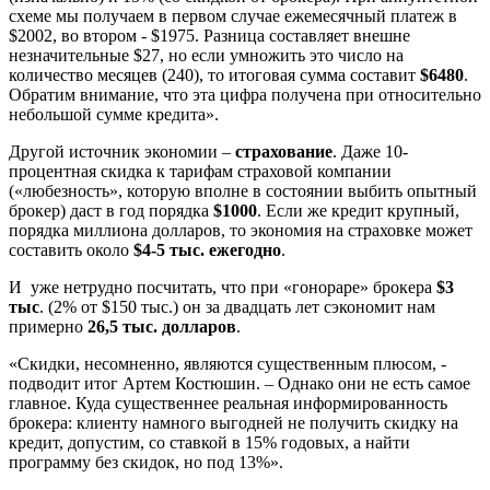
схеме мы получаем в первом случае ежемесячный платеж в
$2002, во втором - $1975. Разница составляет внешне
незначительные $27, но если умножить это число на
количество месяцев (240), то итоговая сумма составит
$6480
.
Обратим внимание, что эта цифра получена при относительно
небольшой сумме кредита».
Другой источник экономии –
страхование
. Даже 10-
процентная скидка к тарифам страховой компании
(«любезность», которую вполне в состоянии выбить опытный
брокер) даст в год порядка
$1000
. Если же кредит крупный,
порядка миллиона долларов, то экономия на страховке может
составить около
$4-5 тыс. ежегодно
.
И уже нетрудно посчитать, что при «гонораре» брокера
$3
тыс
. (2% от $150 тыс.) он за двадцать лет сэкономит нам
примерно
26,5 тыс. долларов
.
«Скидки, несомненно, являются существенным плюсом, -
подводит итог Артем Костюшин. – Однако они не есть самое
главное. Куда существеннее реальная информированность
брокера: клиенту намного выгодней не получить скидку на
кредит, допустим, со ставкой в 15% годовых, а найти
программу без скидок, но под 13%».