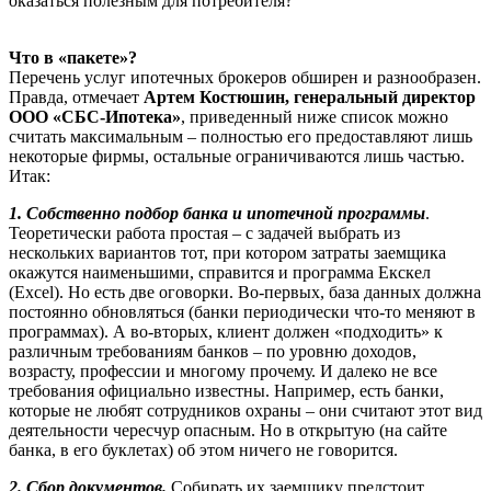
оказаться полезным для потребителя?
Что в «пакете»?
Перечень услуг ипотечных брокеров обширен и разнообразен.
Правда, отмечает
Артем Костюшин, генеральный директор
ООО «СБС-Ипотека»
, приведенный ниже список можно
считать максимальным – полностью его предоставляют лишь
некоторые фирмы, остальные ограничиваются лишь частью.
Итак:
1. Собственно подбор банка и ипотечной программы
.
Теоретически работа простая – с задачей выбрать из
нескольких вариантов тот, при котором затраты заемщика
окажутся наименьшими, справится и программа Екскел
(Excel). Но есть две оговорки. Во-первых, база данных должна
постоянно обновляться (банки периодически что-то меняют в
программах). А во-вторых, клиент должен «подходить» к
различным требованиям банков – по уровню доходов,
возрасту, профессии и многому прочему. И далеко не все
требования официально известны. Например, есть банки,
которые не любят сотрудников охраны – они считают этот вид
деятельности чересчур опасным. Но в открытую (на сайте
банка, в его буклетах) об этом ничего не говорится.
2. Сбор документов.
Собирать их заемщику предстоит