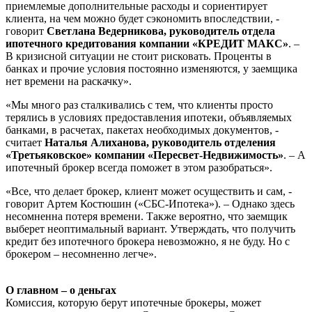
приемлемые дополнительные расходы и сориентирует
клиента, на чем можно будет сэкономить впоследствии, -
говорит
Светлана Ведерникова, руководитель отдела
ипотечного кредитования компании «КРЕДИТ МАКС»
. –
В кризисной ситуации не стоит рисковать. Проценты в
банках и прочие условия постоянно изменяются, у заемщика
нет времени на раскачку».
«Мы много раз сталкивались с тем, что клиенты просто
терялись в условиях предоставления ипотеки, объявляемых
банками, в расчетах, пакетах необходимых документов, -
считает
Наталья Алиханова, руководитель отделения
«Третьяковское» компании «Пересвет-Недвижимость»
. – А
ипотечный брокер всегда поможет в этом разобраться».
«Все, что делает брокер, клиент может осуществить и сам, -
говорит Артем Костюшин («СБС-Ипотека»). – Однако здесь
несомненна потеря времени. Также вероятно, что заемщик
выберет неоптимальный вариант. Утверждать, что получить
кредит без ипотечного брокера невозможно, я не буду. Но с
брокером – несомненно легче».
О главном – о деньгах
Комиссия, которую берут ипотечные брокеры, может