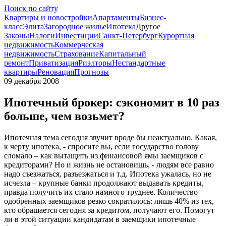
Поиск по сайту
Квартиры и новостройки
Апартаменты
Бизнес-
класс
Элита
Загородное жилье
Ипотека
Другое
Законы
Налоги
Инвестиции
Санкт-Петербург
Курортная
недвижимость
Коммерческая
недвижимость
Страхование
Капитальный
ремонт
Приватизация
Риэлторы
Нестандартные
квартиры
Реновация
Прогнозы
09 декабря 2008
Ипотечный брокер: сэкономит в 10 раз
больше, чем возьмет?
Ипотечная тема сегодня звучит вроде бы неактуально. Какая,
к черту ипотека, - спросите вы, если государство голову
сломало – как вытащить из финансовой ямы заемщиков с
кредиторами? Но и жизнь не остановишь, - людям все равно
надо съезжаться, разъезжаться и т.д. Ипотека ужалась, но не
исчезла – крупные банки продолжают выдавать кредиты,
правда получить их стало намного труднее. Количество
одобренных заемщиков резко сократилось: лишь 40% из тех,
кто обращается сегодня за кредитом, получают его. Помогут
ли в этой ситуации кандидатам в заемщики ипотечные