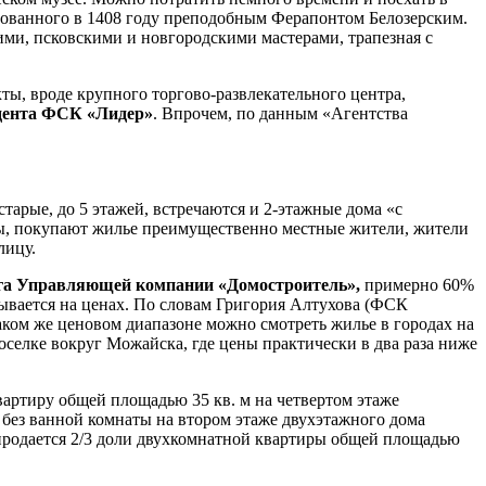
нованного в 1408 году преподобным Ферапонтом Белозерским.
ми, псковскими и новгородскими мастерами, трапезная с
.
ы, вроде крупного торгово-развлекательного центра,
идента ФСК «Лидер»
. Впрочем, по данным «Агентства
арые, до 5 этажей, встречаются и 2-этажные дома «с
ицы, покупают жилье преимущественно местные жители, жители
лицу.
нга Управляющей компании «Домостроитель»,
примерно 60%
ывается на ценах. По словам Григория Алтухова (ФСК
таком же ценовом диапазоне можно смотреть жилье в городах на
оселке вокруг Можайска, где цены практически в два раза ниже
вартиру общей площадью 35 кв. м на четвертом этаже
и без ванной комнаты на втором этаже двухэтажного дома
 продается 2/3 доли двухкомнатной квартиры общей площадью