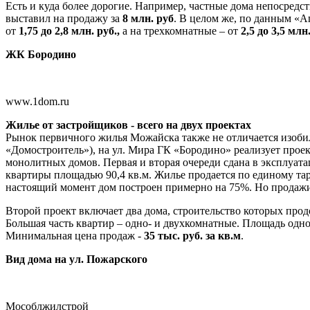
Есть и куда более дорогие. Например, частные дома непосредс
выставил на продажу за
8 млн. руб
. В целом же, по данным «
от
1,75 до 2,8 млн. руб.,
а на трехкомнатные – от
2,5 до 3,5 млн
ЖК Бородино
www.1dom.ru
Жилье от застройщиков - всего на двух проектах
Рынок первичного жилья Можайска также не отличается изобил
«Домостроитель»), на ул. Мира ГК «Бородино» реализует прое
монолитных домов. Первая и вторая очереди сдана в эксплуат
квартиры площадью 90,4 кв.м. Жилье продается по единому т
настоящий момент дом построен примерно на 75%. Но продажи 
Второй проект включает два дома, строительство которых прод
Большая часть квартир – одно- и двухкомнатные. Площадь однок
Минимальная цена продаж -
35 тыс. руб. за кв.м
.
Вид дома на ул. Пожарского
Мособлжилстрой