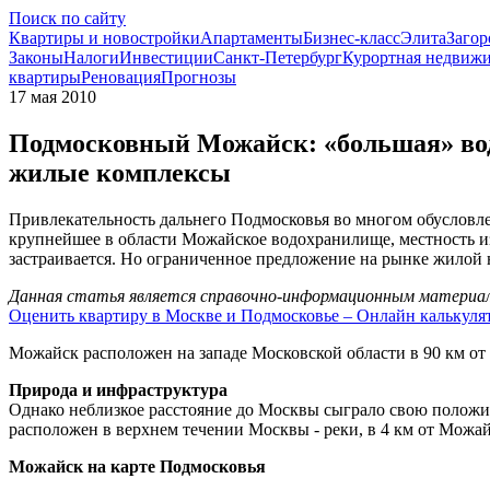
Поиск по сайту
Квартиры и новостройки
Апартаменты
Бизнес-класс
Элита
Загор
Законы
Налоги
Инвестиции
Санкт-Петербург
Курортная недвиж
квартиры
Реновация
Прогнозы
17 мая 2010
Подмосковный Можайск: «большая» вод
жилые комплексы
Привлекательность дальнего Подмосковья во многом обусловле
крупнейшее в области Можайское водохранилище, местность и
застраивается. Но ограниченное предложение на рынке жилой 
Данная статья является справочно-информационным материало
Оценить квартиру в Москве и Подмосковье – Онлайн калькуля
Можайск расположен на западе Московской области в 90 км от 
Природа и инфраструктура
Однако неблизкое расстояние до Москвы сыграло свою положит
расположен в верхнем течении Москвы - реки, в 4 км от Можа
Можайск на карте Подмосковья