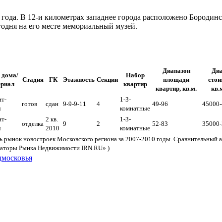
года. В 12-и километрах западнее города расположено Бородинс
годня на его месте мемориальный музей.
Диапазон
Диа
 дома/
Набор
Стадия
ГК
Этажность
Секции
площади
стои
ериал
квартир
квартир, кв.м.
кв.м
т-
1-3-
готов
сдан
9-9-9-11
4
49-96
45000
ч
комнатные
т-
2 кв.
1-3-
отделка
9
2
52-83
35000
ч
2010
комнатные
 рынок новостроек Московского региона за 2007-2010 годы. Сравнительный а
каторы Рынка Недвижимости IRN.RU» )
дмосковья