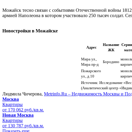
Можайск тесно связан с событиями Отечественной войны 1812 
армией Наполеона в котором участвовало 250 тысяч солдат. Се
Новостройки в Можайске
Название
Серия
Адрес
ЖК
мат
Мира ул.,
моноли
Бородино
Мира пр-д
кирпи
Пожарского
моноли
ул., д.10
кирпи
Источник: Исследование «Весь
(Аналитический центр «Инди
Людмила Чичерова,
Metrinfo.Ru – Недвижимость Москвы и По
Москва
Квартиры
от 170 062 руб./кв.м.
Новая Москва
Квартиры
от 130 787 руб./кв.м.
Показать еще