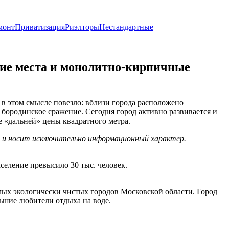
монт
Приватизация
Риэлторы
Нестандартные
кие места и монолитно-кирпичные
в этом смысле повезло: вблизи города расположено
ородинское сражение. Сегодня город активно развивается и
 «дальней» цены квадратного метра.
х и носит исключительно информационный характер.
селение превысило 30 тыс. человек.
мых экологически чистых городов Московской области. Город
ьшие любители отдыха на воде.