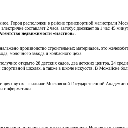
ное. Город расположен в районе транспортной магистрали Моск
лектричке составляет 2 часа, автобус доезжает за 1 час 45 мину
«Агентство недвижимости «Бастион»
.
алажено производство строительных материалов, это железобет
ода, молочного завода и колбасного цеха.
получно: открыто 28 детских садов, два детских центра, 24 сре
спортивной школах, а также в школе искусств. В Можайске бол
и двух вузах – филиале Московской Государственной Академии к
 и информатики.
ком военно-историческом музее-заповеднике, Историко-краеведч