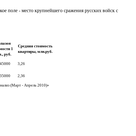
кое поле - место крупнейшего сражения русских войск с
пазон
Средняя стоимость
мости 1
квартиры, млн.руб.
., руб.
-45000
3,26
-35000
2,36
нализ (Март - Апрель 2010)»