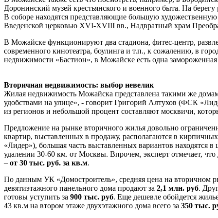
Доронинский музей крестьянского и военного быта. На берег
В соборе находятся представляющие большую художественную 
Введенской церковью ХVI-ХVIII вв., Надвратный храм Преображ
В Можайске функционируют два стадиона, фитес-центр, развле
современного кинотеатра, боулинга и т.п., к сожалению, в горо
недвижимости «Бастион», в Можайске есть одна замороженная с
Вторичная недвижимость: выбор невелик
Жилая недвижимость Можайска представлена такими же домами,
удобствами на улице», - говорит Григорий Алтухов (ФСК «Лиде
из регионов и небольшой процент составляют москвичи, которы
Предложение на рынке вторичного жилья довольно ограничен
квартир, выставленных в продажу, располагаются в кирпичны
«Лидер»), большая часть выставленных вариантов находятся в
удалении 30-60 км. от Москвы. Впрочем, эксперт отмечает, чт
–
от 30 тыс. руб. за кв.м
.
По данным УК «Домостроитель», средняя цена на вторичном 
девятиэтажного панельного дома продают за
2,1 млн. руб
. Дру
готовы уступить за
900 тыс. руб
. Еще дешевле обойдется жиль
43 кв.м на втором этаже двухэтажного дома всего за
350 тыс. р