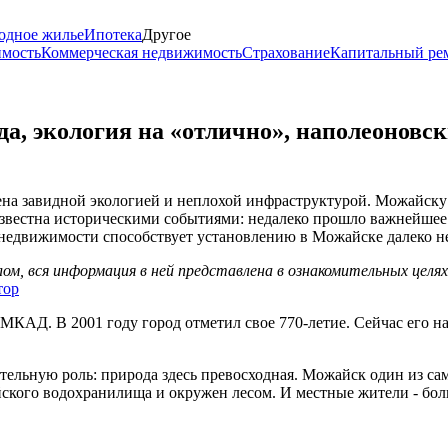
одное жилье
Ипотека
Другое
имость
Коммерческая недвижимость
Страхование
Капитальный ре
а, экология на «отлично», наполеоновс
на завидной экологией и неплохой инфраструктурой. Можайску 
звестна историческими событиями: недалеко прошло важнейшее б
недвижимости способствует установлению в Можайске далеко не
м, вся информация в ней представлена в ознакомительных целя
тор
МКАД. В 2001 году город отметил свое 770-летие. Сейчас его на
ельную роль: природа здесь превосходная. Можайск один из са
йского водохранилища и окружен лесом. И местные жители - бол