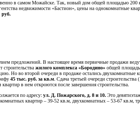
твенно в самом Можайске. Так, новый дом общей площадью 200 кв
Агентства недвижимости «Бастион», цены на однокомнатные ква
. руб.
ием предложений. В настоящее время первичные продажи ведутся
кт строительства
жилого комплекса «Бородино»
общей площадью 
ацию. Но во второй очереди в продаже остались двухкомнатные 
арифу
45 тыс. руб. за кв.м
. Сдача третьей очереди строительства 
квартир в нем откроются после завершения строительства.
олжается по адресу:
ул. Д. Пожарского, д. 8 и 10.
Это девятиэтаж
омнатных квартир – 39-52 кв.м, двухкомнатных – 53-67 кв.м, тр