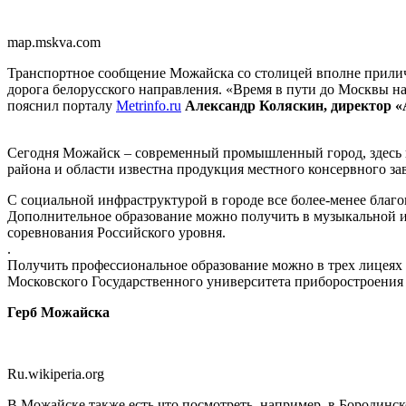
map.mskva.com
Транспортное сообщение Можайска со столицей вполне прилич
дорога белорусского направления. «Время в пути до Москвы на э
пояснил порталу
Metrinfo.ru
Александр Коляскин, директор 
Сегодня Можайск – современный промышленный город, здесь н
района и области известна продукция местного консервного зав
С социальной инфраструктурой в городе все более-менее благо
Дополнительное образование можно получить в музыкальной и 
соревнования Российского уровня.
.
Получить профессиональное образование можно в трех лицеях 
Московского Государственного университета приборостроения
Герб Можайска
Ru.wikiperia.org
В Можайске также есть что посмотреть, например, в Бородинс