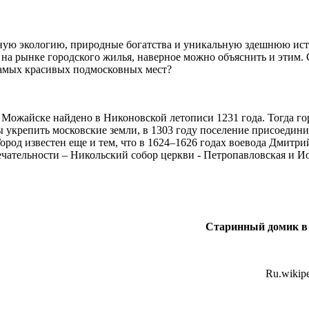
ую экологию, природные богатства и уникальную здешнюю истори
на рынке городского жилья, наверное можно объяснить и этим. 
самых красивых подмосковных мест?
Можайске найдено в Никоновской летописи 1231 года. Тогда гор
укрепить московские земли, в 1303 году поселение присоединил
ород известен еще и тем, что в 1624–1626 годах воевода Дмитр
мечательности – Никольский собор церкви - Петропавловская и И
Старинный домик в
Ru.wikipe