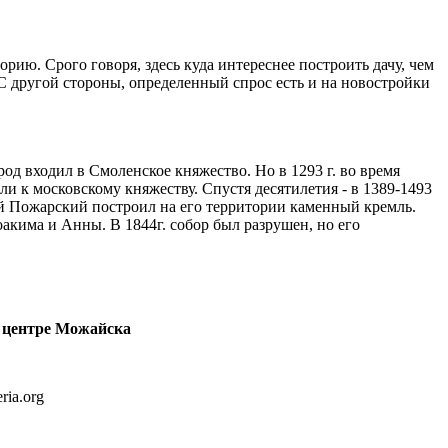
ю. Срого говоря, здесь куда интереснее построить дачу, чем
С другой стороны, определенный спрос есть и на новостройки
од входил в Смоленское княжество. Но в 1293 г. во время
и к московскому княжеству. Спустя десятилетия - в 1389-1493
ий Пожарский построил на его территории каменный кремль.
оакима и Анны. В 1844г. собор был разрушен, но его
 центре Можайска
ria.org