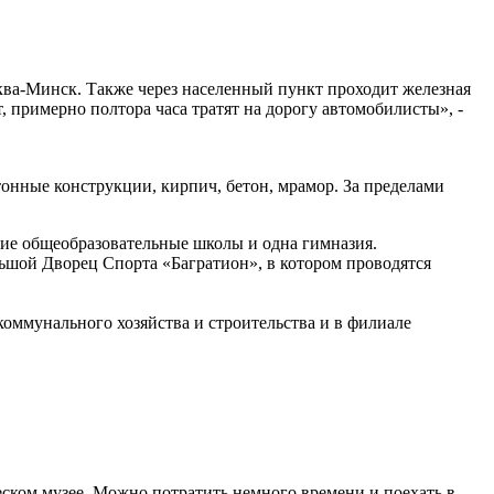
ва-Минск. Также через населенный пункт проходит железная
т, примерно полтора часа тратят на дорогу автомобилисты», -
онные конструкции, кирпич, бетон, мрамор. За пределами
дние общеобразовательные школы и одна гимназия.
ьшой Дворец Спорта «Багратион», в котором проводятся
оммунального хозяйства и строительства и в филиале
еском музее. Можно потратить немного времени и поехать в