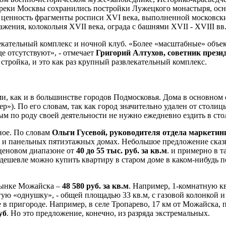
у реки Москвы сохранились постройки Лужецкого монастыря, ос
ценность фрагменты росписи XVI века, выполненной московски
ения, колокольня ХVII века, ограда с башнями XVII - XVIII вв
кательный комплекс и ночной клуб. «Более «масштабные» объект
де отсутствуют», - отмечает
Григорий Алтухов, советник през
тройка, и это как раз крупный развлекательный комплекс.
 как и в большинстве городов Подмосковья. Дома в основном ст
р»). По его словам, так как город значительно удален от стол
м по роду своей деятельности не нужно ежедневно ездить в сто
ное. По словам
Ольги Гусевой, руководителя отдела маркети
х и панельных пятиэтажных домах. Небольшое предложение сказ
 ценовом диапазоне от
40 до 55 тыс. руб. за кв.м
. и примерно в 
о дешевле можно купить квартиру в старом доме в каком-нибудь п
рынке Можайска –
48 580 руб. за кв.м
. Например, 1-комнатную к
гую «однушку», - общей площадью 33 кв.м, с газовой колонкой 
е в пригороде. Например, в селе Тропарево, 17 км от Можайска,
уб
. Но это предложение, конечно, из разряда экстремальных.