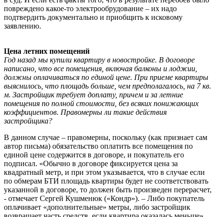
повреждено какое-то электрообрудование – их надо
подтвердить документально и приобщить к исковому
заявлению.
Цена летних помещений
Год назад мы купили квартиру в новостройке. В договоре
написано, что все помещения, включая балконы и лоджии,
должны оплачиваться по единой цене. При приеме квартиры
выяснилось, что площадь больше, чем предполагалось, на 7 кв.
м. Застройщик требует доплату, причем и за летние
помещения по полной стоимости, без всяких понижающих
коэффициентов. Правомерны ли такие действия
застройщика?
В данном случае – правомерны, поскольку (как признает сам
автор письма) обязательство оплатить все помещения по
единой цене содержится в договоре, и покупатель его
подписал. «Обычно в договоре фиксируется цена за
квадратный метр, и при этом указывается, что в случае если
по обмерам БТИ площадь квартиры будет не соответствовать
указанной в договоре, то должен быть произведен перерасчет,
- отмечает Сергей Кушменюк («Кондр»). – Либо покупатель
оплачивает «дополнительные» метры, либо застройщик
возвращает часть средств, если квартира оказалась меньше».