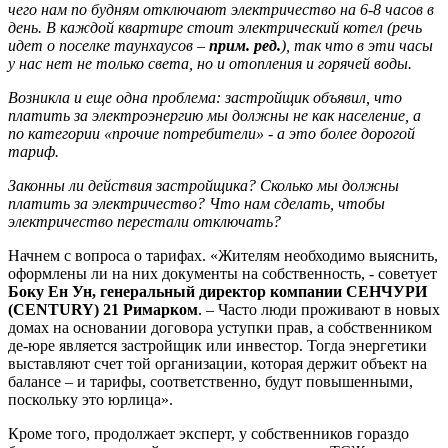
чего нам по будням отключают электричество на 6-8 часов в
день. В каждой квартире стоит электрический котел (речь
идет о поселке таунхаусов –
прим. ред.
), так что в эти часы
у нас нет не только света, но и отопления и горячей воды.
Возникла и еще одна проблема: застройщик объявил, что
платить за электроэнергию мы должны не как население, а
по категории «прочие потребители» - а это более дорогой
тариф.
Законны ли действия застройщика? Сколько мы должны
платить за электричество? Что нам сделать, чтобы
электричество перестали отключать?
Начнем с вопроса о тарифах. «Жителям необходимо выяснить,
оформлены ли на них документы на собственность, - советует
Боку Ен Ун, генеральный директор компании
СЕНЧУРИ
(CENTURY)
21 Римарком
. – Часто люди проживают в новых
домах на основании договора уступки прав, а собственником
де-юре является застройщик или инвестор. Тогда энергетики
выставляют счет той организации, которая держит объект на
балансе – и тарифы, соответственно, будут повышенными,
поскольку это юрлица».
Кроме того, продолжает эксперт, у собственников гораздо