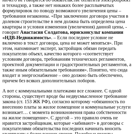
и технадзор, а также нет никаких более расплывчатых
формулировок по поводу возможного увеличения цены –
требования незаконны. «При заключении договора участия в
долевом строительстве в нем должна быть определена цена
квартиры и условия изменения (увеличения) данной цены, -
говорит
Анастасия Солдатова, юрисконсульт компании
«НДВ-Недвижимость»
. – Если последнее условие не
включено в текст договора, цена не может меняться». При
этом, напоминает эксперт, застройщик обязан передать
покупателю объект, качество которого «соответствует
условиям договора, требованиям технических регламентов,
проектной документации и градостроительных регламентов, а
также иным обязательным требованиям». Понятно, что сюда
входит и энергоснабжение – оно должно быть обеспечено,
причем без всяких дополнительных поборов.
А вот с коммунальными платежами все сложнее. С одной
стороны, существует вроде бы недвусмысленное требование
закона (ст. 153 ЖК РФ), согласно которому «обязанность по
внесению платы за жилое помещение и коммунальные услуги
возникает… с момента возникновения права собственности
на жилое помещение». С другой – это правило очень не
нравится застройщикам, которые «забивают» в договоры с
покупателями обязательства последних начинать вносить
квартплату с более ранних сроков. Подобные пункты,