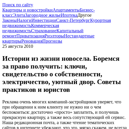
Поиск по сайту
Квартиры и новостройки
Апартаменты
Бизнес-
класс
Элита
Загородное жилье
Ипотека
Другое
Законы
Налоги
Инвестиции
Санкт-Петербург
Курортная
недвижимость
Коммерческая
недвижимость
Страхование
Капитальный
ремонт
Приватизация
Риэлторы
Нестандартные
квартиры
Реновация
Прогнозы
25 августа 2010
Истории из жизни новосела. Боремся
за право получить: ключи,
свидетельство о собственности,
электричество, уютный двор. Советы
практиков и юристов
Реклама очень многих компаний-застройщиков уверяет, что
при обращении к ним клиенту не нужно ни о чем
беспокоиться: достаточно «просто» заплатить, и получишь
прекрасную квартиру, а также весь сопутствующий ей сервис.
Наша редакционная почта, а также чтение тематических
сайтов в интернете убеждают, что это, мягко скажем, не всегда