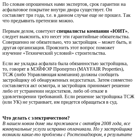
По словам опрошенных нами экспертов, срок гарантии на
асфальтовое покрытие внутри двора существует. Он
составляет три года, т.е. в данном случае еще не прошел. Так
что предъявить претензии можно.
Первым делом, советуют
специалисты компании «ЮИТ»
,
следует выяснить, кто несет эти гарантийные обязательства.
Совершенно не обязательно, что застройщик – может быть, и
другая организация. Прояснить этот вопрос поможет
изучение «Технический условий» строительства.
Если же укладка асфальта была обязанностью застройщика,
то, говорят в МЭЙФЭР Пропертиз (MAYFAIR Properties),
ТСЖ (либо Управляющая компания) должны сообщить
застройщику об обнаруженных недостатках. Затем совместно
составляется акт осмотра, и застройщик принимает решение
либо от устранении недостатков, либо об отказе в
удовлетворении требований. Если решение застройщика ТСЖ
(или УК) не устраивает, им придется обращаться в суд.
Что делать с электричеством?
В нашем новом доме мы проживаем с октября 2008 года, все
коммунальные услуги исправно оплачивали. Но у застройщика
возникли какие-то проблемы с Ростехнадзором, в результате