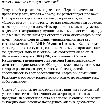
парковочные места турникетами?
Тему надобно разделить на две части. Первая – имеет ли
право продавать, вторая – почему не регистрирует продажи.
По первому вопросу застройщик, скорее всего, не прав.
«Скорее всего» - это потому, что нам неизвестен статус земли,
на которой построен дом. «Как правило, земельный участок
выделяется застройщику муниципальными властями в аренду
с целевым назначением для строительства многоквартирного
дома, - говорит
Сергей Елин, управляющий партнер
группы компаний «АИП» (Аудит и Право)
. – Если это так,
то застройщик, по сути, продает то, что ему не принадлежит,
т.е. действует явно незаконно». «В соответствии со ст. 36
Жилищного кодекса (ЖК) РФ, - напоминает
Сергей
Кушменюк, генерального директора Инвестиционного
агентства недвижимости «Кондр»
, - земельный участок, на
котором расположен дом, является общей долевой
собственностью всех собственников квартир и помещений.
Распоряжаться территорией можно только по решению этих
собственников».
С другой стороны, не исключена ситуация, когда земельный
участок является собственностью застройщика, и тогда
продавать парковочные места он вправе. В общем, прояснить
ситуацию можно только посредством анализа документов.