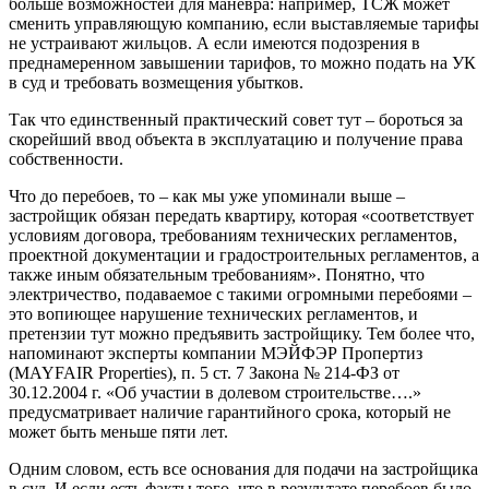
больше возможностей для маневра: например, ТСЖ может
сменить управляющую компанию, если выставляемые тарифы
не устраивают жильцов. А если имеются подозрения в
преднамеренном завышении тарифов, то можно подать на УК
в суд и требовать возмещения убытков.
Так что единственный практический совет тут – бороться за
скорейший ввод объекта в эксплуатацию и получение права
собственности.
Что до перебоев, то – как мы уже упоминали выше –
застройщик обязан передать квартиру, которая «соответствует
условиям договора, требованиям технических регламентов,
проектной документации и градостроительных регламентов, а
также иным обязательным требованиям». Понятно, что
электричество, подаваемое с такими огромными перебоями –
это вопиющее нарушение технических регламентов, и
претензии тут можно предъявить застройщику. Тем более что,
напоминают эксперты компании МЭЙФЭР Пропертиз
(MAYFAIR Properties), п. 5 ст. 7 Закона № 214-ФЗ от
30.12.2004 г. «Об участии в долевом строительстве….»
предусматривает наличие гарантийного срока, который не
может быть меньше пяти лет.
Одним словом, есть все основания для подачи на застройщика
в суд. И если есть факты того, что в результате перебоев было