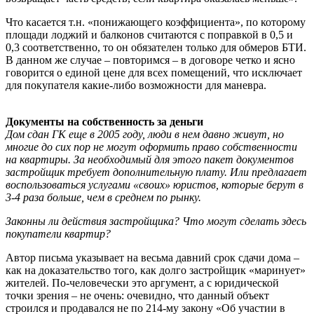
Что касается т.н. «понижающего коэффициента», по которому
площади лоджий и балконов считаются с поправкой в 0,5 и
0,3 соответственно, то он обязателен только для обмеров БТИ.
В данном же случае – повторимся – в договоре четко и ясно
говорится о единой цене для всех помещений, что исключает
для покупателя какие-либо возможности для маневра.
Документы на собственность за деньги
Дом сдан ГК еще в 2005 году, люди в нем давно живут, но
многие до сих пор не могут оформить право собственности
на квартиры. За необходимый для этого пакет документов
застройщик требует дополнительную плату. Или предлагает
воспользоваться услугами «своих» юристов, которые берут в
3-4 раза больше, чем в среднем по рынку.
Законны ли действия застройщика? Что могут сделать здесь
покупатели квартир?
Автор письма указывает на весьма давний срок сдачи дома –
как на доказательство того, как долго застройщик «маринует»
жителей. По-человечески это аргумент, а с юридической
точки зрения – не очень: очевидно, что данный объект
строился и продавался не по 214-му закону «Об участии в