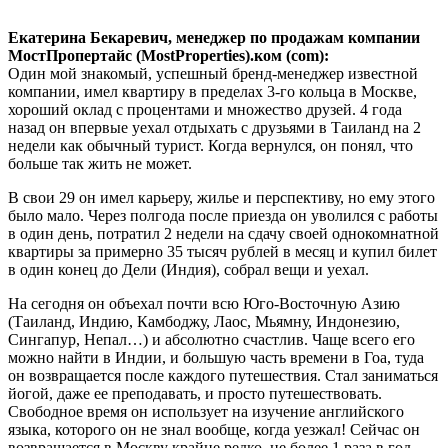
Екатерина Бекаревич, менеджер по продажам компании
МостПропертайс (MostProperties)
.
ком (com):
Один мой знакомый, успешный бренд-менеджер известной
компании, имел квартиру в пределах 3-го кольца в Москве,
хороший оклад с процентами и множество друзей. 4 года
назад он впервые уехал отдыхать с друзьями в Таиланд на 2
недели как обычный турист. Когда вернулся, он понял, что
больше так жить не может.
В свои 29 он имел карьеру, жилье и перспективу, но ему этого
было мало. Через полгода после приезда он уволился с работы
в один день, потратил 2 недели на сдачу своей однокомнатной
квартиры за примерно 35 тысяч рублей в месяц и купил билет
в один конец до Дели (Индия), собрал вещи и уехал.
На сегодня он объехал почти всю Юго-Восточную Азию
(Таиланд, Индию, Камбоджу, Лаос, Мьямну, Индонезию,
Сингапур, Непал…) и абсолютно счастлив. Чаще всего его
можно найти в Индии, и большую часть времени в Гоа, туда
он возвращается после каждого путешествия. Стал заниматься
йогой, даже ее преподавать, и просто путешествовать.
Свободное время он использует на изучение английского
языка, которого он не знал вообще, когда уезжал! Сейчас он
возвращается в Москву крайне редко, не более 1 раза в год.