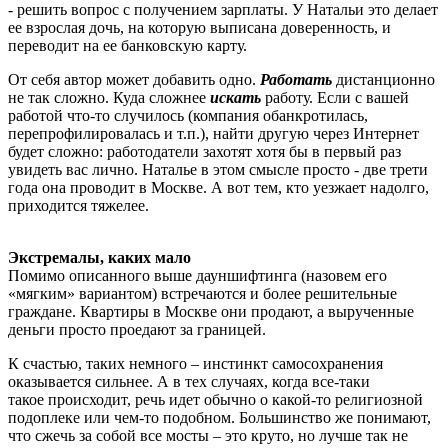
- решить вопрос с получением зарплаты. У Натальи это делает
ее взрослая дочь, на которую выписана доверенность, и
переводит на ее банковскую карту.
От себя автор может добавить одно.
Работать
дистанционно
не так сложно. Куда сложнее
искать
работу. Если с вашей
работой что-то случилось (компания обанкротилась,
перепрофилировалась и т.п.), найти другую через Интернет
будет сложно: работодатели захотят хотя бы в первый раз
увидеть вас лично. Наталье в этом смысле просто - две трети
года она проводит в Москве. А вот тем, кто уезжает надолго,
приходится тяжелее.
Экстремалы, каких мало
Помимо описанного выше дауншифтинга (назовем его
«мягким» вариантом) встречаются и более решительные
граждане. Квартиры в Москве они продают, а вырученные
деньги просто проедают за границей.
К счастью, таких немного – инстинкт самосохранения
оказывается сильнее. А в тех случаях, когда все-таки
такое происходит, речь идет обычно о какой-то религиозной
подоплеке или чем-то подобном. Большинство же понимают,
что сжечь за собой все мосты – это круто, но лучше так не