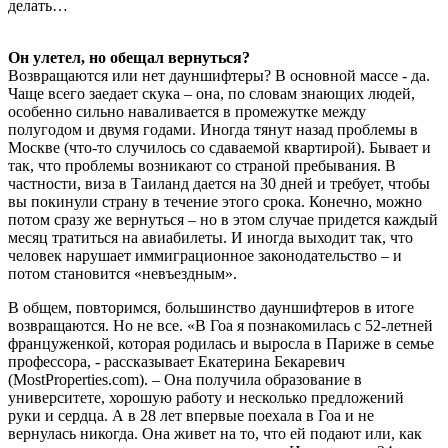
делать…
Он улетел, но обещал вернуться?
Возвращаются или нет дауншифтеры? В основной массе - да.
Чаще всего заедает скука – она, по словам знающих людей,
особенно сильно наваливается в промежутке между
полугодом и двумя годами. Иногда тянут назад проблемы в
Москве (что-то случилось со сдаваемой квартирой). Бывает и
так, что проблемы возникают со страной пребывания. В
частности, виза в Таиланд дается на 30 дней и требует, чтобы
вы покинули страну в течение этого срока. Конечно, можно
потом сразу же вернуться – но в этом случае придется каждый
месяц тратиться на авиабилеты. И иногда выходит так, что
человек нарушает иммиграционное законодательство – и
потом становится «невъездным».
В общем, повторимся, большинство дауншифтеров в итоге
возвращаются. Но не все. «В Гоа я познакомилась с 52-летней
француженкой, которая родилась и выросла в Париже в семье
профессора, - рассказывает Екатерина Бекаревич
(MostProperties.com). – Она получила образование в
университете, хорошую работу и несколько предложений
руки и сердца. А в 28 лет впервые поехала в Гоа и не
вернулась никогда. Она живет на то, что ей подают или, как