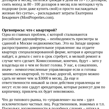
снять мопед за 80 - 100 долларов в месяц или мотоцикл чуть
подороже (или даже купить свой) и просто наслаждаться
жизнью без суеты», - раскладывает затраты Екатерина
Бекаревич (MostProperties.com).
Оргвопросы: что с квартирой?
Одна из главных проблем, с которой сталкиваются
российские дауншифтеры, – необходимость присмотра за
сданной в Москве недвижимостью. Это на Западе широко
распространено доверительное управление: вы отдаете
квартиру специализированной фирме, которая и арендатора
найдет, и деньги с него в срок стребует, и мелкий ремонт в
случае чего сделает. Комиссионные, конечно, будут – зато у
владельца ни о чем не болит голова. У нас, к сожалению,
иначе – немногочисленные управляющие если и готовы
заниматься квартирой, то только дорогой, которую можно
сдать не менее чем за $3000 в месяц. Да еще и
ответственности никакой за свои действия управленцы не
несут: если они сдадут арендаторам, которые разнесут дом по
кирпичику, привлечь их будет невозможно.
Что до типового рынка, то «управление» на нем – удел
исключительно частных лиц. Родственников, знакомых и т.п.
Поскольку договоренности в подобных случаях – штука в