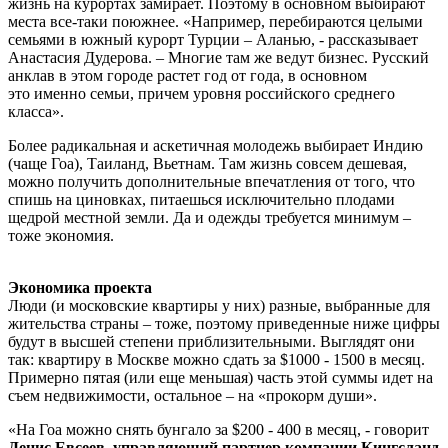
жизнь на курортах замирает. Поэтому в основном выбирают
места все-таки поюжнее. «Например, перебираются целыми
семьями в южный курорт Турции – Аланью, - рассказывает
Анастасия Дудерова. – Многие там же ведут бизнес. Русский
анклав в этом городе растет год от года, в основном
это именно семьи, причем уровня российского среднего
класса».
Более радикальная и аскетичная молодежь выбирает Индию
(чаще Гоа), Таиланд, Вьетнам. Там жизнь совсем дешевая,
можно получить дополнительные впечатления от того, что
спишь на циновках, питаешься исключительно плодами
щедрой местной земли. Да и одежды требуется минимум –
тоже экономия.
Экономика проекта
Люди (и московские квартиры у них) разные, выбранные для
жительства страны – тоже, поэтому приведенные ниже цифры
будут в высшей степени приблизительными. Выглядят они
так: квартиру в Москве можно сдать за $1000 - 1500 в месяц.
Примерно пятая (или еще меньшая) часть этой суммы идет на
съем недвижимости, остальное – на «прокорм души».
«На Гоа можно снять бунгало за $200 - 400 в месяц, - говорит
Денис
Евсеев
, управляющий партнер компании Кингсланд