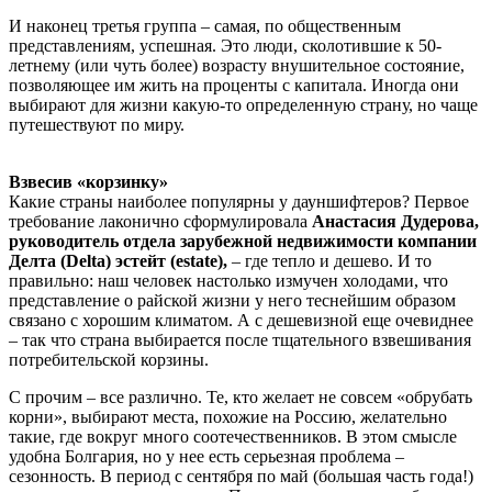
И наконец третья группа – самая, по общественным
представлениям, успешная. Это люди, сколотившие к 50-
летнему (или чуть более) возрасту внушительное состояние,
позволяющее им жить на проценты с капитала. Иногда они
выбирают для жизни какую-то определенную страну, но чаще
путешествуют по миру.
Взвесив «корзинку»
Какие страны наиболее популярны у дауншифтеров? Первое
требование лаконично сформулировала
Анастасия Дудерова,
руководитель отдела зарубежной недвижимости компании
Делта (Delta)
эстейт (estate),
– где тепло и дешево. И то
правильно: наш человек настолько измучен холодами, что
представление о райской жизни у него теснейшим образом
связано с хорошим климатом. А с дешевизной еще очевиднее
– так что страна выбирается после тщательного взвешивания
потребительской корзины.
С прочим – все различно. Те, кто желает не совсем «обрубать
корни», выбирают места, похожие на Россию, желательно
такие, где вокруг много соотечественников. В этом смысле
удобна Болгария, но у нее есть серьезная проблема –
сезонность. В период с сентября по май (большая часть года!)