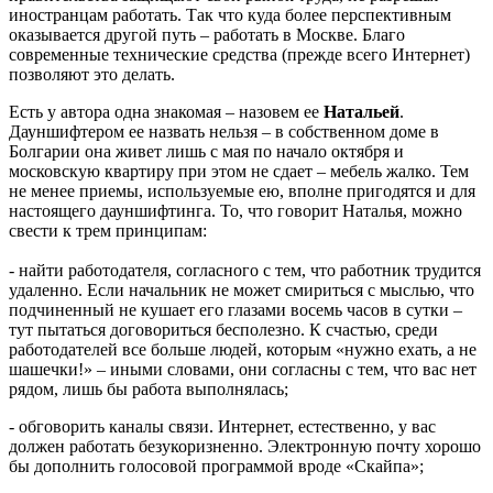
иностранцам работать. Так что куда более перспективным
оказывается другой путь – работать в Москве. Благо
современные технические средства (прежде всего Интернет)
позволяют это делать.
Есть у автора одна знакомая – назовем ее
Натальей
.
Дауншифтером ее назвать нельзя – в собственном доме в
Болгарии она живет лишь с мая по начало октября и
московскую квартиру при этом не сдает – мебель жалко. Тем
не менее приемы, используемые ею, вполне пригодятся и для
настоящего дауншифтинга. То, что говорит Наталья, можно
свести к трем принципам:
- найти работодателя, согласного с тем, что работник трудится
удаленно. Если начальник не может смириться с мыслью, что
подчиненный не кушает его глазами восемь часов в сутки –
тут пытаться договориться бесполезно. К счастью, среди
работодателей все больше людей, которым «нужно ехать, а не
шашечки!» – иными словами, они согласны с тем, что вас нет
рядом, лишь бы работа выполнялась;
- обговорить каналы связи. Интернет, естественно, у вас
должен работать безукоризненно. Электронную почту хорошо
бы дополнить голосовой программой вроде «Скайпа»;