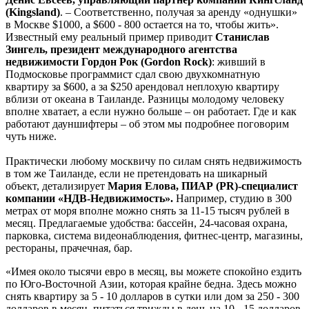
(Kingsland)
. – Соответственно, получая за аренду «однушки»
в Москве $1000, а $600 - 800 остается на то, чтобы жить».
Известный ему реальный пример приводит
Станислав
Зингель, президент международного агентства
недвижимости Гордон Рок (Gordon Rock)
: живший в
Подмосковье программист сдал свою двухкомнатную
квартиру за $600, а за $250 арендовал неплохую квартиру
вблизи от океана в Таиланде. Разницы молодому человеку
вполне хватает, а если нужно больше – он работает. Где и как
работают дауншифтеры – об этом мы подробнее поговорим
чуть ниже.
Практически любому москвичу по силам снять недвижимость
в том же Таиланде, если не претендовать на шикарный
объект, детализирует
Мария Елова,
ПИАР (PR)
-специалист
компании «НДВ-Недвижимость».
Например, студию в 300
метрах от моря вполне можно снять за 11-15 тысяч рублей в
месяц. Предлагаемые удобства: бассейн, 24-часовая охрана,
парковка, система видеонаблюдения, фитнес-центр, магазины,
рестораны, прачечная, бар.
«Имея около тысячи евро в месяц, вы можете спокойно ездить
по Юго-Восточной Азии, которая крайне бедна. Здесь можно
снять квартиру за 5 - 10 долларов в сутки или дом за 250 - 300
долларов в месяц, питаться трижды в день на 10 - 15 долларов,