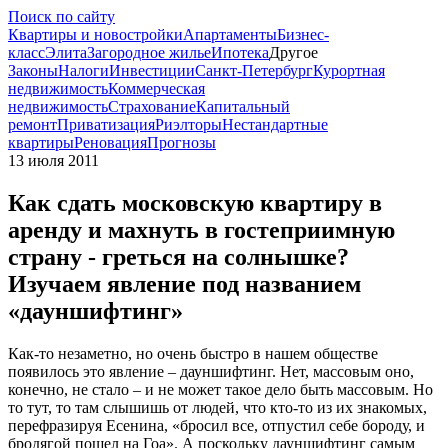
Поиск по сайту
Квартиры и новостройки
Апартаменты
Бизнес-
класс
Элита
Загородное жилье
Ипотека
Другое
Законы
Налоги
Инвестиции
Санкт-Петербург
Курортная
недвижимость
Коммерческая
недвижимость
Страхование
Капитальный
ремонт
Приватизация
Риэлторы
Нестандартные
квартиры
Реновация
Прогнозы
13 июля 2011
Как сдать московскую квартиру в
аренду и махнуть в гостеприимную
страну - греться на солнышке?
Изучаем явление под названием
«дауншифтинг»
Как-то незаметно, но очень быстро в нашем обществе
появилось это явление – дауншифтинг. Нет, массовым оно,
конечно, не стало – и не может такое дело быть массовым. Но
то тут, то там слышишь от людей, что кто-то из их знакомых,
перефразируя Есенина, «бросил все, отпустил себе бороду, и
бродягой пошел на Гоа». А поскольку дауншифтинг самым