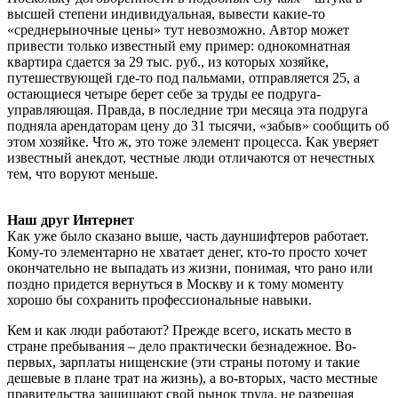
высшей степени индивидуальная, вывести какие-то
«среднерыночные цены» тут невозможно. Автор может
привести только известный ему пример: однокомнатная
квартира сдается за 29 тыс. руб., из которых хозяйке,
путешествующей где-то под пальмами, отправляется 25, а
остающиеся четыре берет себе за труды ее подруга-
управляющая. Правда, в последние три месяца эта подруга
подняла арендаторам цену до 31 тысячи, «забыв» сообщить об
этом хозяйке. Что ж, это тоже элемент процесса. Как уверяет
известный анекдот, честные люди отличаются от нечестных
тем, что воруют меньше.
Наш друг Интернет
Как уже было сказано выше, часть дауншифтеров работает.
Кому-то элементарно не хватает денег, кто-то просто хочет
окончательно не выпадать из жизни, понимая, что рано или
поздно придется вернуться в Москву и к тому моменту
хорошо бы сохранить профессиональные навыки.
Кем и как люди работают? Прежде всего, искать место в
стране пребывания – дело практически безнадежное. Во-
первых, зарплаты нищенские (эти страны потому и такие
дешевые в плане трат на жизнь), а во-вторых, часто местные
правительства защищают свой рынок труда, не разрешая