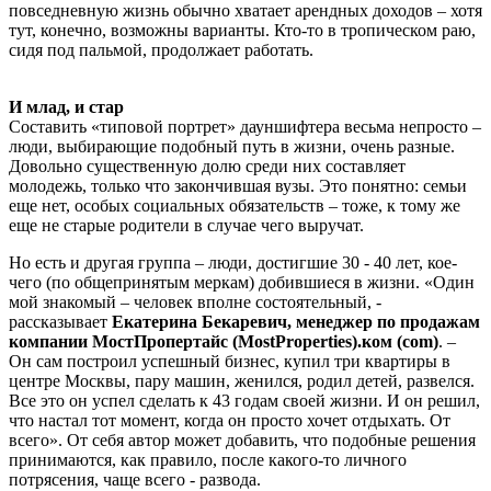
повседневную жизнь обычно хватает арендных доходов – хотя
тут, конечно, возможны варианты. Кто-то в тропическом раю,
сидя под пальмой, продолжает работать.
И млад, и стар
Составить «типовой портрет» дауншифтера весьма непросто –
люди, выбирающие подобный путь в жизни, очень разные.
Довольно существенную долю среди них составляет
молодежь, только что закончившая вузы. Это понятно: семьи
еще нет, особых социальных обязательств – тоже, к тому же
еще не старые родители в случае чего выручат.
Но есть и другая группа – люди, достигшие 30 - 40 лет, кое-
чего (по общепринятым меркам) добившиеся в жизни. «Один
мой знакомый – человек вполне состоятельный, -
рассказывает
Екатерина Бекаревич, менеджер по продажам
компании
МостПропертайс (MostProperties)
.
ком (com)
. –
Он сам построил успешный бизнес, купил три квартиры в
центре Москвы, пару машин, женился, родил детей, развелся.
Все это он успел сделать к 43 годам своей жизни. И он решил,
что настал тот момент, когда он просто хочет отдыхать. От
всего». От себя автор может добавить, что подобные решения
принимаются, как правило, после какого-то личного
потрясения, чаще всего - развода.