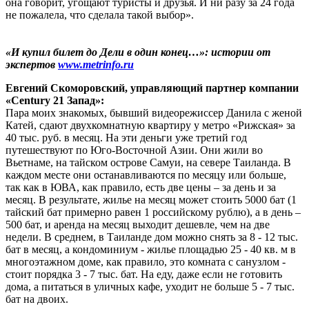
она говорит, угощают туристы и друзья. И ни разу за 24 года
не пожалела, что сделала такой выбор».
«И купил билет до Дели в один конец…»: истории от
экспертов
www.metrinfo.ru
Евгений Скоморовский, управляющий партнер компании
«Century 21 Запад»:
Пара моих знакомых, бывший видеорежиссер Данила с женой
Катей, сдают двухкомнатную квартиру у метро «Рижская» за
40 тыс. руб. в месяц. На эти деньги уже третий год
путешествуют по Юго-Восточной Азии. Они жили во
Вьетнаме, на тайском острове Самуи, на севере Таиланда. В
каждом месте они останавливаются по месяцу или больше,
так как в ЮВА, как правило, есть две цены – за день и за
месяц. В результате, жилье на месяц может стоить 5000 бат (1
тайский бат примерно равен 1 российскому рублю), а в день –
500 бат, и аренда на месяц выходит дешевле, чем на две
недели. В среднем, в Таиланде дом можно снять за 8 - 12 тыс.
бат в месяц, а кондоминиум - жилье площадью 25 - 40 кв. м в
многоэтажном доме, как правило, это комната с санузлом -
стоит порядка 3 - 7 тыс. бат. На еду, даже если не готовить
дома, а питаться в уличных кафе, уходит не больше 5 - 7 тыс.
бат на двоих.