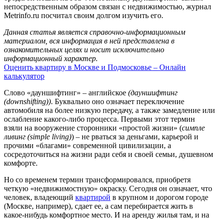
непосредственным образом связан с недвижимостью, журнал
Metrinfo.ru посчитал своим долгом изучить его.
Данная статья является справочно-информационным
материалом, вся информация в ней представлена в
ознакомительных целях и носит исключительно
информационный характер.
Оценить квартиру в Москве и Подмосковье – Онлайн
калькулятор
Слово «дауншифтинг» – английское
(дауншифтинг
(downshifting))
. Буквально оно означает переключение
автомобиля на более низкую передачу, а также замедление или
ослабление какого-либо процесса. Первыми этот термин
взяли на вооружение сторонники «простой жизни» (
симпле
ливинг (simple living)
) – не рваться за деньгами, карьерой и
прочими «благами» современной цивилизации, а
сосредоточиться на жизни ради себя и своей семьи, душевном
комфорте.
Но со временем термин трансформировался, приобретя
четкую «недвижимостную» окраску. Сегодня он означает, что
человек, владеющий
квартирой
в крупном и дорогом городе
(Москве, например), сдает ее, а сам перебирается жить в
какое-нибудь комфортное место. И на аренду жилья там, и на