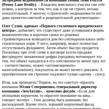
загородной недвижимости компании Пенни Лейн Реалти
(Penny Lane Realty)
. – Владелец земельного участка сам себе
хозяин, а контроль за тем, что, как и где он строит, весьма
относительный. У многих «строителей» недвижимости нет
даже проектно-сметной и разрешительной документации».
Олег Сухов, адвокат «Первого столичного юридического
центра»
, добавляет, что существует даже устоявшаяся форма
мошенничества: в короткие сроки из дешевых
стройматериалов возводится дом без соблюдения каких-либо
строительных норм. У него, например, может полностью
отсутствовать фундамент. Затем объект быстро продается.
Поскольку при этой схеме в договоре купли-продажи
фигурируют заниженные цифры (продавец мотивирует это
тем, что объект находился в его собственности менее трех лет
– соответственно, нужно «оптимизировать»
налогообложение), покупатель не может ничего доказать. А
приобретенное им строение подлежит только одному – сносу.
Итак, как проверить? Первое, на что советует обратить
внимание
Юлия Севериненко, генеральный директор
компании «ЗемАктив»
, -
качество фасада
. «Если дом
облицован кирпичом, то обратите внимание на швы, -
говорит эксперт. – Они должны быть ровными, без
расхождений. Кроме этого, хороший кирпичный фасад
должен иметь строгую рядность и четкую геометрию форм.