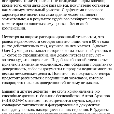
все прочие. Те же строительные недоделки видны воочию;
кроме того, если даже дом развалится, покупателю останется
как минимум земельный участок. С дефектами правового
характера все иначе: там само здание может выглядеть
замечательно; а в результате судебного разбирательства вы
можете просто лишиться имущества – без всякой
компенсации.
Несмотря на широко растиражированный тезис о том, что
рынок недвижимости сегодня заметно чище, чем в 90-е годы
(и это действительно так), жуликов на нем хватает. Адвокат
Олег Сухов рассказывает историю, когда земельный участок в
17 соток со строящимся на нем домом пустовал пару лет –
хозяева куда-то подевались. Подобная «бесхозяйственность»
привлекла внимание мошенников: они оформили поддельную
доверенность, собрали документы и продали недвижимость за
весьма немаленькие деньги. Понятно, что покупателю теперь
предстоит разбираться с подлинными хозяевами, которые
говорят, что никаких доверенностей никому не давали.
Бывают и другие дефекты – не столь криминальные, но
способные доставить большие беспокойства. Антон Архипов
(«ИНКОМ») отмечает, что встречаются случаи, когда не
совпадают фактические и фигурирующие в документах
площади участков, находящиеся на них строения. В будущем