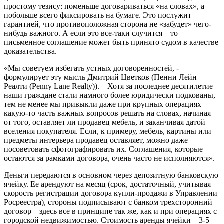
простому тезису: поменьше договариваться «на словах», а
побольше всего фиксировать на бумаге. Это послужит
гарантией, что противоположная сторона не «забудет» чего-
нибудь важного. А если это все-таки случится – то
письменное соглашение может быть принято судом в качестве
доказательства.
«Мы советуем избегать устных договоренностей, -
формулирует эту мысль Дмитрий Цветков (Пенни Лейн
Реалти (Penny Lane Realty)). – Хотя за последнее десятилетие
наши граждане стали намного более юридически подкованы,
тем не менее мы привыкли даже при крупных операциях
какую-то часть важных вопросов решать на словах, начиная
от того, оставляет ли продавец мебель, и заканчивая датой
вселения покупателя. Если, к примеру, мебель, картины или
предметы интерьера продавец оставляет, можно даже
посоветовать сфотографировать их. Соглашения, которые
остаются за рамками договора, очень часто не исполняются».
Деньги передаются в основном через депозитную банковскую
ячейку. Ее арендуют на месяц (срок, достаточный, учитывая
скорость регистрации договора купли-продажи в Управлении
Росреестра), стороны подписывают с банком трехсторонний
договор – здесь все в принципе так же, как и при операциях с
городской недвижимостью. Стоимость аренды ячейки – 3-5