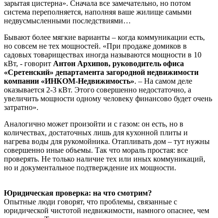
зарытая цистерна». Сначала все замечательно, но потом
система переполняется, наполняя ваше жилище самыми
недвусмысленными последствиями…
Бывают более мягкие варианты – когда коммуникации есть,
но совсем не тех мощностей. «При продаже домиков в
садовых товариществах иногда называются мощности в 10
кВт, - говорит
Антон Архипов, руководитель офиса
«Сретенский» департамента загородной недвижимости
компании «ИНКОМ-Недвижимость»
. – На самом деле
оказывается 2-3 кВт. Этого совершенно недостаточно, а
увеличить мощности одному человеку финансово будет очень
затратно».
Аналогично может произойти и с газом: он есть, но в
количествах, достаточных лишь для кухонной плиты и
нагрева воды для рукомойника. Отапливать дом – тут нужны
совершенно иные объемы. Так что мораль простая: все
проверять. Не только наличие тех или иных коммуникаций,
но и документальное подтверждение их мощности.
Юридическая проверка: на что смотрим?
Опытные люди говорят, что проблемы, связанные с
юридической чистотой недвижимости, намного опаснее, чем