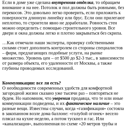
Если в доме уже сделана
внутренняя отделка
, то обращаем
внимание и на нее. Потолок и пол должны быть ровными, без
перекосов. Это довольно легко проверить, если приложить к
поверхности длинную линейку или брус. Если они прилегают
неплотно, то строители явно не доработали. Ровность стен
можно определить с помощью строительного уровня. Все
двери и окна должны легко и плотно закрываться без скрипа.
…Как отмечали наши эксперты, проверку собственными
силами стоит дополнить контролем со стороны специалистов
– фирм, предлагающих подобные услуги, на рынке
множество. Уровень цен – от $500 до $2-3 тыс., в зависимости
от размера объекта, его удаленности от Москвы, а также
глубины проводимых исследований.
Коммуникации: все ли есть?
О необходимости современных удобств для комфортной
загородной жизни сказано уже тысячи раз – повторяться не
будем. Но напомним, что
уверения
продавца, что те или иные
коммуникации подведены, и их
фактическое наличие
– это
разные вещи. Известны случаи, когда «газификация» состояла
в закопанном возле дома баллоне: «голубой огонек» весело
плясал на кухне неделю, а потом тускнел и гас. Или
«канализация», выполненная по схеме «20 метров трубы и