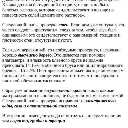
Кладка должна быть ровной по цвету, не должно быть
белесых разводов, которые свидетельствуют о выходе на
поверхность солей цементного раствора».
Следующий шаг – проверка
стен
. Если дом уже оштукатурен,
то его следует «простучать», следя за тем, чтобы звук был
одинаковым: это свидетельствует о равномерной толщине и
плотности стен, отсутствии пустот.
Если дом деревянный, то необходимо проверить, насколько
хорошо
высушено дерево
. Это делается при помощи
влагометра, и влажность клееного бруса не должна
превышать 14-16%, а обычного бруса или оцилиндрованного
бревна – 16-22%. Цвет древесины должен быть равномерным:
пятна или чернота свидетельствуют о том, что поверхность
плохо обработана антисептиком.
Обращаем внимание на
утепление кровли
: как и какими
материалами оно выполнено, не будем ли мы мерзнуть зимой.
Следующий шаг – проверка исправности
электричества,
воды, газа и отопительной системы
.
Внутренние помещения надо осмотреть на предмет наличия
там
сырости, грибка и трещин
.