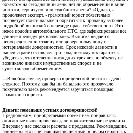
объектом на сегодняшний день: нет ли обременений в виде
ипотеки, сервитутов или судебного ареста? «Однако, -
продолжает эксперт, - грамотный юрист обязательно
посоветует пойти дальше и обратиться к продавцу за более
подробной выпиской о переходе права собственности. Это
некое подобие автомобильного ПТС, где зафиксированы все
данные предыдущих владельцев. Выписка выдается
непосредственно хозяину или доверенному лицу с
нотариальной доверенностью. Срок исковой давности в
нашей стране составляет три года, поэтому постарайтесь
убедиться, что в течение последних трех лет по объекту не
возникало никаких имущественных споров и не
существовало обременений».
…В любом случае, проверка юридической чистоты - дело
сложное. Поэтому, как бы ни банально это прозвучало,
покупателю здесь рекомендуется заручиться помощью
грамотного юриста.
Деньги: поменьше устных договоренностей!
Предположим, приобретаемый объект нам понравился,
описанные выше проверки дали положительные результаты.
Впереди у нас сделка и расчеты с продавцом. Рекомендации,
данные на этот счет нашими экспертами, в целом сводятся к