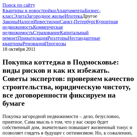
Поиск по сайту
Квартиры и новостройки
Апартаменты
Бизнес-
класс
Элита
Загородное жилье
Ипотека
Другое
Законы
Налоги
Инвестиции
Санкт-Петербург
Курортная
недвижимость
Коммерческая
недвижимость
Страхование
Капитальный
ремонт
Приватизация
Риэлторы
Нестандартные
квартиры
Реновация
Прогнозы
18 октября 2011
Покупка коттеджа в Подмосковье:
виды рисков и как их избежать.
Советы экспертов: проверяем качество
строительства, юридическую чистоту,
все договоренности фиксируем на
бумаге
Покупка загородной недвижимости – дело, безусловно,
приятное. Сама мысль о том, что у вас скоро будет
собственный дом, значительно повышает жизненный тонус и
позволяет глядеть в будущее с оптимизмом. Но, к сожалению,