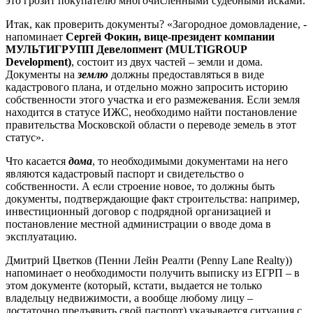
это грозит покупателю многочисленными судебными исками.
Итак, как проверить документы? «Загородное домовладение, -
напоминает
Сергей Фокин, вице-президент компании
МУЛЬТИГРУПП Девелопмент (MULTIGROUP
Development)
, состоит из двух частей – земли и дома.
Документы на
землю
должны предоставляться в виде
кадастрового плана, и отдельно можно запросить историю
собственности этого участка и его размежевания. Если земля
находится в статусе ИЖС, необходимо найти постановление
правительства Московской области о переводе земель в этот
статус».
Что касается
дома
, то необходимыми документами на него
являются кадастровый паспорт и свидетельство о
собственности. А если строение новое, то должны быть
документы, подтверждающие факт строительства: например,
инвестиционный договор с подрядной организацией и
постановление местной администрации о вводе дома в
эксплуатацию.
Дмитрий Цветков (Пенни Лейн Реалти (Penny Lane Realty))
напоминает о необходимости получить выписку из ЕГРП – в
этом документе (который, кстати, выдается не только
владельцу недвижимости, а вообще любому лицу –
достаточно предъявить свой паспорт) указывается ситуация с