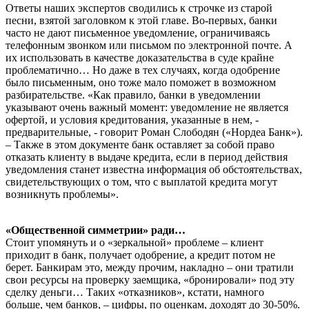
Ответы наших экспертов сводились к строчке из старой
песни, взятой заголовком к этой главе. Во-первых, банки
часто не дают письменное уведомление, ограничиваясь
телефонным звонком или письмом по электронной почте. А
их использовать в качестве доказательства в суде крайне
проблематично… Но даже в тех случаях, когда одобрение
было письменным, оно тоже мало поможет в возможном
разбирательстве. «Как правило, банки в уведомлении
указывают очень важный момент: уведомление не является
офертой, и условия кредитования, указанные в нем, -
предварительные, - говорит Роман Слободян («Нордеа Банк»).
– Также в этом документе банк оставляет за собой право
отказать клиенту в выдаче кредита, если в период действия
уведомления станет известна информация об обстоятельствах,
свидетельствующих о том, что с выплатой кредита могут
возникнуть проблемы».
«Общественной симметрии» ради…
Стоит упомянуть и о «зеркальной» проблеме – клиент
приходит в банк, получает одобрение, а кредит потом не
берет. Банкирам это, между прочим, накладно – они тратили
свои ресурсы на проверку заемщика, «бронировали» под эту
сделку деньги… Таких «отказников», кстати, намного
больше, чем банков, – цифры, по оценкам, доходят до 30-50%.