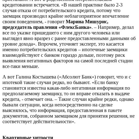
кредитовании встречается. «В нашей практике было 2-3
случая отказа от потребительского кредита, потому что
заемщик производил крайне неблагоприятное впечатление
своим поведением, - говорит
Марина Мишурис,
председатель правления «ФлексБанка»
. – Например, делал
все по указке пришедшего с ним другого человека или
выглядел явно вразрез с ранее предоставленными данными об
уровне дохода». Впрочем, уточняет эксперт, это касается
именно потребительских кредитов – ипотечные заемщики
взаимодействуют с банком гораздо дольше, поэтому риск
выявления негативных факторов на самой последней стадии
все-таки меньше.
А вот Галина Костышева («Абсолют Банк») говорит, что и с
ипотекой такие случаи редко, но бывают. «Если банку
становится известна какая-либо негативная информация по
предполагаемому заемщику, то он вправе отказать в выдаче
кредита, - отмечает она. – Такие случаи крайне редки, однако
бывали ситуации, когда непосредственно на сделке
выяснялось, что информация, предоставленная в пакете
документов, собранном заемщиком для принятия решения, не
соответствует действительности».
Квартирные хитрости