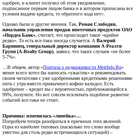
одобрен, и клиент получил об этом уведомление,
подписанное первым лицом банка и в котором прописаны все
условия выдачи кредита, то обратного хода нет».
Однако были и другие мнения. Так,
Роман Слободян,
начальник управления продаж ипотечных продуктов ОАО
«Нордеа Банк»
, считает, что происходит такое «крайне
редко». То есть все-таки иногда случается. А
Валерий
Барнинец, генеральный директор компании А-Реалти
Групп (A-Realty Group)
, заявил, что таких случаев «не более
5-7%».
…В общем, автор «
Портала о недвижимости MetrInfo.Ru
»
менее всего хотел бы написать «ужастик» и рекомендовать
своим читателям с уже одобренными кредитными решениями
пить с утра вместо привычного кофию валидол. Есть
одобрение – кредит вы с вероятностью, приближающейся к
99%, получите. Но вот совсем исключать подобное развитие
событий все-таки не стоит.
Причины: изменилась «линейка»…
Попробуем теперь разобраться в причинах этих явлений.
Одна из наиболее типовых (насколько это слово вообще
уместно для столь редко встречающихся ситуаций) –