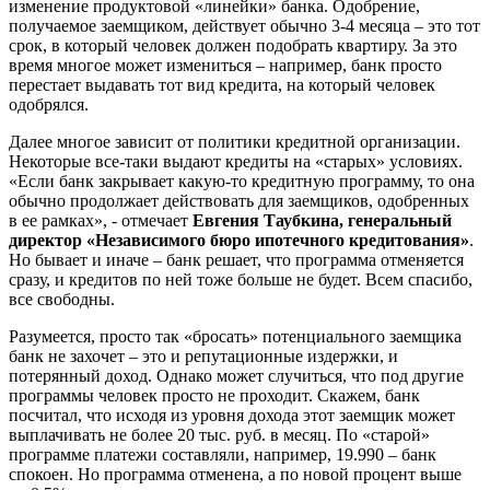
изменение продуктовой «линейки» банка. Одобрение,
получаемое заемщиком, действует обычно 3-4 месяца – это тот
срок, в который человек должен подобрать квартиру. За это
время многое может измениться – например, банк просто
перестает выдавать тот вид кредита, на который человек
одобрялся.
Далее многое зависит от политики кредитной организации.
Некоторые все-таки выдают кредиты на «старых» условиях.
«Если банк закрывает какую-то кредитную программу, то она
обычно продолжает действовать для заемщиков, одобренных
в ее рамках», - отмечает
Евгения Таубкина, генеральный
директор «Независимого бюро ипотечного кредитования»
.
Но бывает и иначе – банк решает, что программа отменяется
сразу, и кредитов по ней тоже больше не будет. Всем спасибо,
все свободны.
Разумеется, просто так «бросать» потенциального заемщика
банк не захочет – это и репутационные издержки, и
потерянный доход. Однако может случиться, что под другие
программы человек просто не проходит. Скажем, банк
посчитал, что исходя из уровня дохода этот заемщик может
выплачивать не более 20 тыс. руб. в месяц. По «старой»
программе платежи составляли, например, 19.990 – банк
спокоен. Но программа отменена, а по новой процент выше