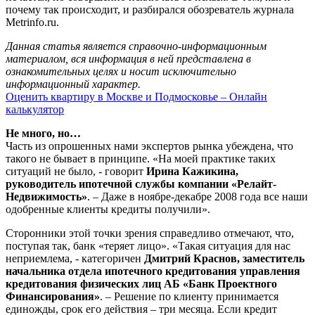
почему так происходит, и разбирался обозреватель журнала
Metrinfo.ru.
Данная статья является справочно-информационным
материалом, вся информация в ней представлена в
ознакомительных целях и носит исключительно
информационный характер.
Оценить квартиру в Москве и Подмосковье – Онлайн
калькулятор
Не много, но…
Часть из опрошенных нами экспертов рынка убеждена, что
такого не бывает в принципе. «На моей практике таких
ситуаций не было, - говорит
Ирина Кажикина,
руководитель ипотечной службы компании «Релайт-
Недвижимость»
. – Даже в ноябре-декабре 2008 года все наши
одобренные клиенты кредиты получили».
Сторонники этой точки зрения справедливо отмечают, что,
поступая так, банк «теряет лицо». «Такая ситуация для нас
неприемлема, - категоричен
Дмитрий Краснов, заместитель
начальника отдела ипотечного кредитования управления
кредитования физических лиц АБ «Банк Проектного
Финансирования»
. – Решение по клиенту принимается
единожды, срок его действия – три месяца. Если кредит