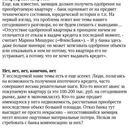
Еще, как известно, заемщик должен получить одобрение на
приобретаемую квартиру – банк оценивает ее на предмет
технического состояния, юридической истории и т.п. На
первый взгляд, эта проблема лежит вне темы нашего
сегодняшнего разговора, но не будем спешить с выводами…
«Отсутствие одобренной квартиры в принципе ничем не
отличается от отказа в выдаче кредита в последний момент, -
считает Марина Мишурис («ФлексБанк»). – И у банка здесь
даже больше маневра: он может затягивать одобрение объекта
или отказывать в нем не потому, что квартира его не
устраивает, а потому, что не хочет выдавать кредит».
Нет, нет, нет, конечно, нет
У исследуемой нами темы есть и еще аспект. Люди, полагаясь
на возможность получения ипотечного кредита, часто
совершают весьма решительные шаги. Кто-то вносит аванс за
покупаемую квартиру (а это 100-200 тыс. руб. на сегодняшнем
рынке, даже в экономклассе). Кто-то даже продает
имеющуюся у него недвижимость, рассчитывая приобрести
впоследствии объект большей площади. Отказ банка тут
выглядит не просто некрасиво – несостоявшийся заемщик
несет вполне ощутимые материальные потери. Нельзя ли
стребовать с банка компенсацию за них?