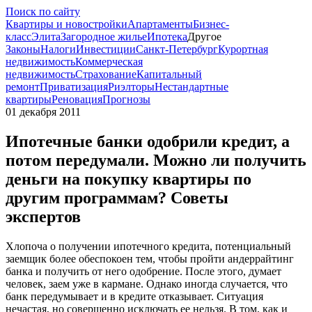
Поиск по сайту
Квартиры и новостройки
Апартаменты
Бизнес-
класс
Элита
Загородное жилье
Ипотека
Другое
Законы
Налоги
Инвестиции
Санкт-Петербург
Курортная
недвижимость
Коммерческая
недвижимость
Страхование
Капитальный
ремонт
Приватизация
Риэлторы
Нестандартные
квартиры
Реновация
Прогнозы
01 декабря 2011
Ипотечные банки одобрили кредит, а
потом передумали. Можно ли получить
деньги на покупку квартиры по
другим программам? Советы
экспертов
Хлопоча о получении ипотечного кредита, потенциальный
заемщик более обеспокоен тем, чтобы пройти андеррайтинг
банка и получить от него одобрение. После этого, думает
человек, заем уже в кармане. Однако иногда случается, что
банк передумывает и в кредите отказывает. Ситуация
нечастая, но совершенно исключать ее нельзя. В том, как и