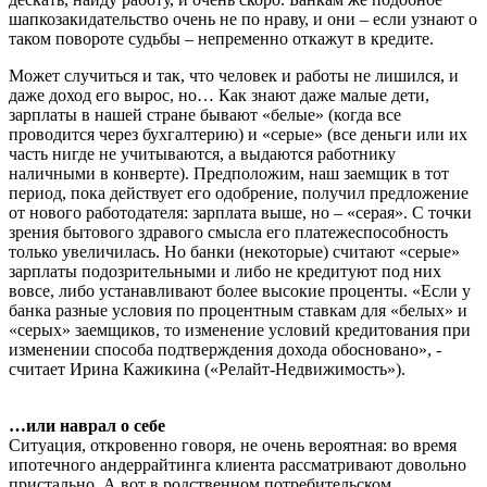
шапкозакидательство очень не по нраву, и они – если узнают о
таком повороте судьбы – непременно откажут в кредите.
Может случиться и так, что человек и работы не лишился, и
даже доход его вырос, но… Как знают даже малые дети,
зарплаты в нашей стране бывают «белые» (когда все
проводится через бухгалтерию) и «серые» (все деньги или их
часть нигде не учитываются, а выдаются работнику
наличными в конверте). Предположим, наш заемщик в тот
период, пока действует его одобрение, получил предложение
от нового работодателя: зарплата выше, но – «серая». С точки
зрения бытового здравого смысла его платежеспособность
только увеличилась. Но банки (некоторые) считают «серые»
зарплаты подозрительными и либо не кредитуют под них
вовсе, либо устанавливают более высокие проценты. «Если у
банка разные условия по процентным ставкам для «белых» и
«серых» заемщиков, то изменение условий кредитования при
изменении способа подтверждения дохода обосновано», -
считает Ирина Кажикина («Релайт-Недвижимость»).
…или наврал о себе
Ситуация, откровенно говоря, не очень вероятная: во время
ипотечного андеррайтинга клиента рассматривают довольно
пристально. А вот в родственном потребительском