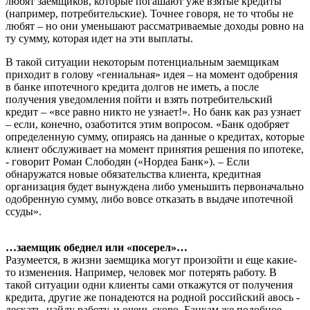
любят заемщиков, которые погашают уже взятые кредиты
(например, потребительские). Точнее говоря, не то чтобы не
любят – но они уменьшают рассматриваемые доходы ровно на
ту сумму, которая идет на эти выплаты.
В такой ситуации некоторым потенциальным заемщикам
приходит в голову «гениальная» идея – на момент одобрения
в банке ипотечного кредита долгов не иметь, а после
получения уведомления пойти и взять потребительский
кредит – «все равно никто не узнает!». Но банк как раз узнает
– если, конечно, озаботится этим вопросом. «Банк одобряет
определенную сумму, опираясь на данные о кредитах, которые
клиент обслуживает на момент принятия решения по ипотеке,
- говорит Роман Слободян («Нордеа Банк»). – Если
обнаружатся новые обязательства клиента, кредитная
организация будет вынуждена либо уменьшить первоначально
одобренную сумму, либо вовсе отказать в выдаче ипотечной
ссуды».
…заемщик обеднел или «посерел»…
Разумеется, в жизни заемщика могут произойти и еще какие-
то изменения. Например, человек мог потерять работу. В
такой ситуации одни клиенты сами откажутся от получения
кредита, другие же понадеются на родной российский авось -
дескать, найду работу, и очень скоро. Банкам же подобное