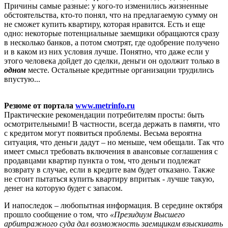
Причины самые разные: у кого-то изменились жизненные
обстоятельства, кто-то понял, что на предлагаемую сумму он
не сможет купить квартиру, которая нравится. Есть и еще
одно: некоторые потенциальные заемщики обращаются сразу
в несколько банков, а потом смотрят, где одобрение получено
и в каком из них условия лучше. Понятно, что даже если у
этого человека дойдет до сделки, деньги он одолжит только в
одном
месте. Остальные кредитные организации трудились
впустую...
Резюме от портала
www.metrinfo.ru
Практические рекомендации потребителям просты: быть
осмотрительными! В частности, всегда держать в памяти, что
с кредитом могут появиться проблемы. Весьма вероятна
ситуация, что деньги дадут – но меньше, чем обещали. Так что
имеет смысл требовать включения в авансовые соглашения с
продавцами квартир пункта о том, что деньги подлежат
возврату в случае, если в кредите вам будет отказано. Также
не стоит пытаться купить квартиру впритык - лучше такую,
денег на которую будет с запасом.
И напоследок – любопытная информация. В середине октября
прошло сообщение о том, что
«Президиум Высшего
арбитражного суда дал возможность заемщикам взыскивать