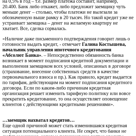
на 0,5% в год – т.е. размер платежа составит, например,
20.400. Банк либо откажет, либо предложит заемщику чуть
меньше денег – столько, чтобы платежи не вылезали за
обозначенную выше рамку в 20 тысяч. Но такой кредит уже не
устраивает заемщика – денег на желаемую квартиру не
хватает. Все, сделка сорвалась.
«Наличие даже письменного подтверждения говорит лишь о
готовности выдать кредит, - отмечает
Галина Костышева,
начальник управления ипотечного кредитования
«Абсолют Банка»
. – Непосредственно обязанность банка
возникает в момент подписания кредитной документации и
выполнения заемщиком всех условий, описанных в договоре
(страхование, внесение собственных средств в качестве
первоначального взноса и пр.). Как правило, кредит выдается
по тарифам, действующим на момент подписания кредитного
договора. Если по каким-либо причинам кредитная
организация решает изменить тарифную политику или вовсе
прекратить кредитование, то она осуществляет оповещение
клиентов с действующими кредитными решениями».
…заемщик нахватал кредитов…
Еще одной причиной может стать изменившаяся кредитная
ситуация потенциального клиента. Не секрет, что банки не