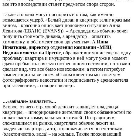
все это впоследствии станет предметом спора сторон.
Также стороны могут поспорить и о том, как именно
возмещается ущерб. «Белый диван в квартире залит красным
вином, - красочно описывает подобную ситуацию Анна
Левитова (ЕВАНС (EVANS)). – Арендодатель обычно хочет
получить стоимость дивана, а арендатор – оплатить
химчистку, и оба имеют свои аргументы». А
Инна
Игнаткина, директор отделения компании «МИЦ-
Недвижимость» на Пресне
, обращает внимание еще на одну
проблему: квартира и имущество в ней могут уже в момент
сдачи пребывать в весьма потрепанном состоянии, но хозяин
сделает вид, что все было новехоньким, а потом потребует
компенсации за «износ». «Своим клиентам мы советуем
фотографировать недостатки и подписывать у арендодателя
при заселении», - говорит эксперт.
…«забыли» заплатить…
Второе, от чего страховой депозит защищает владельца
квартиры, – игнорирование жителями своих обязанностей по
оплате части коммунальных платежей. По традициям,
сложившимся на рынке, квартплата обычно лежит на
владельце квартиры, а то, что оплачивается по счетчикам
(электричество, вода) – на жильце. Также проживающий