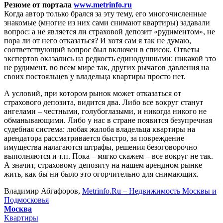
Резюме от портала
www.metrinfo.ru
Когда автор только брался за эту тему, его многочисленные
знакомые (многие из них сами снимают квартиры) задавали
вопрос: а не является ли страховой депозит «рудиментом», не
пора ли от него отказаться? И хотя сам я так не думаю,
соответствующий вопрос был включен в список. Ответы
экспертов оказались на редкость единодушными: никакой это
не рудимент, во всем мире так, других рычагов давления на
своих постояльцев у владельца квартиры просто нет.
А условий, при котором рынок может отказаться от
страхового депозита, видится два. Либо все вокруг станут
ангелами – честными, голубоглазыми, и никогда никого не
обманывающими. Либо у нас в стране появится безупречная
судебная система: любая жалоба владельца квартиры на
арендатора рассматривается быстро, за повреждение
имущества налагаются штрафы, решения безоговорочно
выполняются и т.п. Пока – мягко скажем – все вокруг не так.
А значит, страховому депозиту на нашем арендном рынке
жить, как бы ни было это огорчительно для снимающих.
Владимир Абгафоров,
Metrinfo.Ru – Недвижимость Москвы и
Подмосковья
Москва
Квартиры