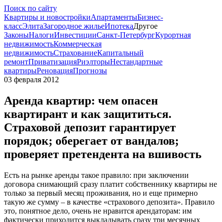
Поиск по сайту
Квартиры и новостройки
Апартаменты
Бизнес-
класс
Элита
Загородное жилье
Ипотека
Другое
Законы
Налоги
Инвестиции
Санкт-Петербург
Курортная
недвижимость
Коммерческая
недвижимость
Страхование
Капитальный
ремонт
Приватизация
Риэлторы
Нестандартные
квартиры
Реновация
Прогнозы
03 февраля 2012
Аренда квартир: чем опасен
квартирант и как защититься.
Страховой депозит гарантирует
порядок; оберегает от вандалов;
проверяет претендента на вшивость
Есть на рынке аренды такое правило: при заключении
договора снимающий сразу платит собственнику квартиры не
только за первый месяц проживания, но и еще примерно
такую же сумму – в качестве «страхового депозита». Правило
это, понятное дело, очень не нравится арендаторам: им
фактически приходится выкладывать сразу три месячных