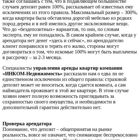
также соглашаясь с тем, что в подавляющем большинстве
случаев депозит равен 100%, рассказывает об известных ему
исключениях из этого правила. Максимальный размер – 300%,
когда квартира была обставлена дорогой мебелью из редких
пород дерева и в ней имелись другие эксклюзивные вещи.
Что до «бездепозитных» вариантов, то они, по словам
эксперта, ему не попадались. В самом крайнем случае, когда у
арендатора нет денег «здесь и сейчас», но арендодателю
клиент понравился и терять его жалко, стороны могут
договориться о том, что искомые 100% могут быть выплачены
в рассрочку – за 2-3 месяца.
Специалисты
управления аренды квартир компании
«ИНКОМ-Недвижимость»
рассказали нам о едва ли не
единственном исключении из общего правила: страховой
депозит может не вноситься, когда сдается комната, а сам
наймодатель проживает в этой же квартире. В этом случае
хозяин имеет полную возможность приглядывать за
сохранностью своего имущества, и необходимости в
дополнительной гарантии действительно нет.
Проверка арендатора
Понимание, что депозит – общепринятая на рынке
реальность, вовсе не означает, что снимающие беспрекословно