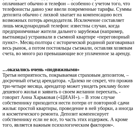
оплачивает обычно и телефон – особенно с учетом того, что
телефонисты давно уже ввели повременные тарифы. Суммы
депозита обычно с лихвой хватает на компенсацию всех
возможных потерь арендодателя. Исключение составляет
лишь международный телефон: известны случаи, когда
предприимчивые жители дальнего зарубежья (например,
вьетнамцы) устраивали в съемной квартире «переговорный
пункт». Месяц-полтора с исторической родиной разговаривал
весь рынок, а потом постояльцы съезжали, оставляя хозяевам
счета, во много раз превышающие все уплаченное за аренду.
…оказались очень «подвижными»
Третья неприятность, покрываемая страховым депозитом, –
досрочный отъезд арендатора. «Далеко не секрет, что прожив
три-четыре месяца, арендатор может увидеть рекламу более
дешевого жилья и заявить о своем желании переехать, -
говорит Анна Харьковая («ЦИАН»). – В этом случае
собственнику приходится нести потери от повторной сдачи
жилья: простой квартиры, проведение в ней уборки, а иногда
и косметического ремонта. Депозит компенсирует
собственнику если не все, то часть этих издержек. А кроме
того, является важным психологическим фактором».