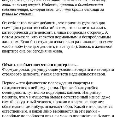
лишь за месяц вперед. Надеюсь, причина в догадливости
собственницы, которая осознала, что брать депозит за
руины не стоит».
От себя автор может добавить, что причина удачного для
съемщицы развития событий в том, что она не отказалась
категорически дать депозит, а лишь попросила отсрочку. А
потом доказала, что является нормальным и беспроблемным
жильцом. Если бы ситуация изначально развивалась по схеме
«лоб в лоб» («не дам депозит, и все тут!»), боюсь, в желаемой
квартире она бы сегодня не жила.
Объять необъятное: что-то протерлось...
Формулировки, регулирующие условия возврата и невозврата
страхового депозита, у всех агентств недвижимости свои.
Первое – это физические повреждения квартиры и
находящегося в ней имущества. При всей кажущейся
очевидности, тут полно подводных камней. Например,
понятно, что у имущества бывает естественный износ: даже
самый аккуратный человек, прожив в квартире пару лет,
обязательно где-нибудь испачкает обои. Какой износ является
естественным, а какой явно выбивается за эти рамки –
подобные подробности вряд ли можно прописать на бумаге, и