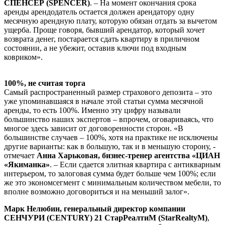
СПЕНСЕР (SPENCER)
. – На момент окончания срока
аренды арендодатель остается должен арендатору одну
месячную арендную плату, которую обязан отдать за вычетом
ущерба. Проще говоря, бывший арендатор, который хочет
возврата денег, постарается сдать квартиру в приличном
состоянии, а не убежит, оставив ключи под входным
ковриком».
100%, не считая торга
Самый распространенный размер страхового депозита – это
уже упоминавшаяся в начале этой статьи сумма месячной
аренды, то есть 100%. Именно эту цифру называли
большинство наших экспертов – впрочем, оговариваясь, что
многое здесь зависит от договоренности сторон. «В
большинстве случаев – 100%, хотя на практике не исключены
другие варианты: как в большую, так и в меньшую сторону, -
отмечает
Анна Харьковая, бизнес-тренер агентства «ЦИАН
«Якиманка»
. – Если сдается элитная квартира с антикварным
интерьером, то залоговая сумма будет больше чем 100%; если
же это экономсегмент с минимальным количеством мебели, то
вполне возможно договориться и на меньший залог».
Марк Нелюбин, генеральный директор компании
СЕНЧУРИ (CENTURY) 21 СтарРеалтиМ (StarRealtyM)
,