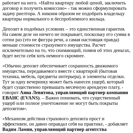
работает на него. «Найти квартиру любой ценой, заключить
договор и получить комиссию» - так можно сформулировать
задачу риелтора. А никоим образом не подобрать владельцу
квартиры нормального и беспроблемного жильца.
Депозит в подобных условиях – это единственная гарантия.
На самом деле он ничего не покрывает, поскольку его сумма в
сотни раз (это не фигура речи, а самая настоящая правда)
меньше стоимости страхуемого имущества. Расчет
исключительно на то, что снимающий, помня об этих деньгах,
будет вести себя хоть немного скромнее.
«Обычно депозит обеспечивает сохранность движимого
имущества, передаваемого вместе с квартирой (бытовая
техника, мебель, предметы интерьера), и элементы отделки.
Тут за одну вечеринку может быть нанесен ущерб, который
будет существенно превышать месячную арендную плату, -
говорит
Анна Левитова, управляющий партнер компании
ЕВАНС (EVANS)
. – Важно понимать, что существенный
ущерб или полное уничтожение не могут быть покрыты
депозитом».
«Механизм действия страхового депозита прост и
эффективен, он давно оправдал себя на практике, - добавляет
Вадим Ламин, управляющий партнер агентства