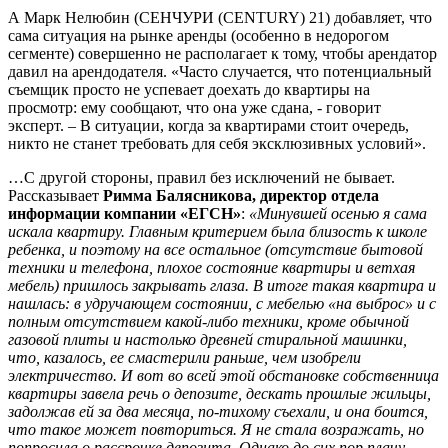
А Марк Нелюбин (СЕНЧУРИ (CENTURY) 21) добавляет, что
сама ситуация на рынке аренды (особенно в недорогом
сегменте) совершенно не располагает к тому, чтобы арендатор
давил на арендодателя. «Часто случается, что потенциальный
съемщик просто не успевает доехать до квартиры на
просмотр: ему сообщают, что она уже сдана, - говорит
эксперт. – В ситуации, когда за квартирами стоит очередь,
никто не станет требовать для себя эксклюзивных условий».
…С другой стороны, правил без исключений не бывает.
Рассказывает
Римма Балясникова, директор отдела
информации компании «ЕГСН»
:
«Минувшей осенью я сама
искала квартиру. Главным критерием была близость к школе
ребенка, и поэтому на все остальное (отсутствие бытовой
техники и телефона, плохое состояние квартиры и ветхая
мебель) пришлось закрывать глаза. В итоге такая квартира и
нашлась: в удручающем состоянии, с мебелью «на выброс» и с
полным отсутствием какой-либо техники, кроме обычной
газовой плиты и настолько древней стиральной машинки,
что, казалось, ее смастерили раньше, чем изобрели
электричество. И вот во всей этой обстановке собственница
квартиры завела речь о депозите, дескать прошлые жильцы,
задолжав ей за два месяца, по-тихому съехали, и она боится,
что такое может повториться. Я не стала возражать, но
попросила о рассрочке депозита. Однако до сих пор плачу