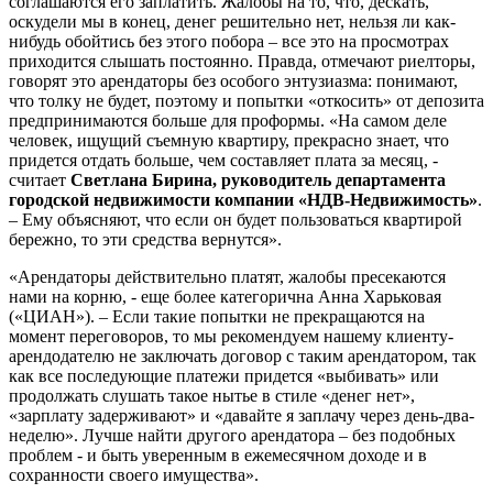
соглашаются его заплатить. Жалобы на то, что, дескать,
оскудели мы в конец, денег решительно нет, нельзя ли как-
нибудь обойтись без этого побора – все это на просмотрах
приходится слышать постоянно. Правда, отмечают риелторы,
говорят это арендаторы без особого энтузиазма: понимают,
что толку не будет, поэтому и попытки «откосить» от депозита
предпринимаются больше для проформы. «На самом деле
человек, ищущий съемную квартиру, прекрасно знает, что
придется отдать больше, чем составляет плата за месяц, -
считает
Светлана Бирина, руководитель департамента
городской недвижимости компании «НДВ-Недвижимость»
.
– Ему объясняют, что если он будет пользоваться квартирой
бережно, то эти средства вернутся».
«Арендаторы действительно платят, жалобы пресекаются
нами на корню, - еще более категорична Анна Харьковая
(«ЦИАН»). – Если такие попытки не прекращаются на
момент переговоров, то мы рекомендуем нашему клиенту-
арендодателю не заключать договор с таким арендатором, так
как все последующие платежи придется «выбивать» или
продолжать слушать такое нытье в стиле «денег нет»,
«зарплату задерживают» и «давайте я заплачу через день-два-
неделю». Лучше найти другого арендатора – без подобных
проблем - и быть уверенным в ежемесячном доходе и в
сохранности своего имущества».