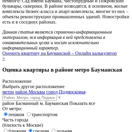
немного: Сад имени Баумана, Чистопрудный и Покровский
бульвары, скверики. В районе возводятся, в основном, жилые
комплексы бизнес-класса и апарт-комплексы, многие из них –
объекты реконструкции промышленных зданий. Новостройки
есть и в соседних районах.
Данная статья является справочно-информационным
материалом, вся информация в ней представлена в
ознакомительных целях и носит исключительно
информационный характер.
Оценить квартиру на Бауманской – Онлайн калькулятор
×
Оценка квартиры в районе метро Бауманская
Расположение
Выбрать другое расположение
метро
район Москвы
город Подмосковья
×
район Басманный
м. Бауманская
Показать все
От метро:
пешком
транспортом
Часть города
(близость к Москве)
ближняя
средняя
дальняя