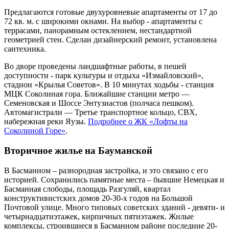
Предлагаются готовые двухуровневые апартаменты от 17 до
72 кв. м. с широкими окнами. На выбор - апартаменты с
террасами, панорамным остеклением, нестандартной
геометрией стен. Сделан дизайнерский ремонт, установлена
сантехника.
Во дворе проведены ландшафтные работы, в пешей
доступности - парк культуры и отдыха «Измайловский»,
стадион «Крылья Советов». В 10 минутах ходьбы - станция
МЦК Соколиная гора. Ближайшие станции метро —
Семеновская и Шоссе Энтузиастов (полчаса пешком).
Автомагистрали — Третье транспортное кольцо, СВХ,
набережная реки Яузы.
Подробнее о ЖК «Лофты на
Соколиной Горе»
.
Вторичное жилье на Бауманской
В Басманном – разнородная застройка, и это связано с его
историей. Сохранились памятные места – бывшие Немецкая и
Басманная слободы, площадь Разгуляй, квартал
конструктивистских домов 20-30-х годов на Большой
Почтовой улице. Много типовых советских зданий - девяти- и
четырнадцатиэтажек, кирпичных пятиэтажек. Жилые
комплексы, строившиеся в Басманном районе последние 20-