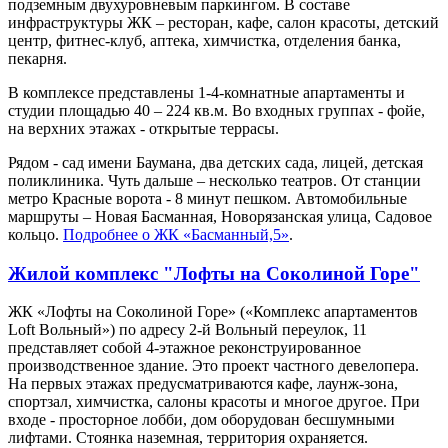
подземным двухуровневым паркингом. В составе
инфраструктуры ЖК – ресторан, кафе, салон красоты, детский
центр, фитнес-клуб, аптека, химчистка, отделения банка,
пекарня.
В комплексе представлены 1-4-комнатные апартаменты и
студии площадью 40 – 224 кв.м. Во входных группах - фойе,
на верхних этажах - открытые террасы.
Рядом - сад имени Баумана, два детских сада, лицей, детская
поликлиника. Чуть дальше – несколько театров. От станции
метро Красные ворота - 8 минут пешком. Автомобильные
маршруты – Новая Басманная, Новорязанская улица, Садовое
кольцо.
Подробнее о ЖК «Басманный,5»
.
Жилой комплекс "Лофты на Соколиной Горе"
ЖК «Лофты на Соколиной Горе» («Комплекс апартаментов
Loft Вольный») по адресу 2-й Вольный переулок, 11
представляет собой 4-этажное реконструированное
производственное здание. Это проект частного девелопера.
На первых этажах предусматриваются кафе, лаунж-зона,
спортзал, химчистка, салоны красоты и многое другое. При
входе - просторное лобби, дом оборудован бесшумными
лифтами. Стоянка наземная, территория охраняется.