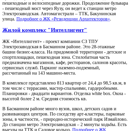
пешеходные и велосипедные дорожки. Продолжение бульвара
- пешеходный мост через Яузу, он ведет к станции метро
Электрозаводская. Автомагистрали – ТТК, Бакунинская
улица.
Подробнее о ЖК «Резиденции Архитекторов»
.
Жилой комплекс "Интеллигент"
ЖК «Интеллигент» - проект компании СЗ ТПУ
Электрозаводская в Басманном районе. Это 28-этажные
башни бизнес-класса. На придомовой территории - детские и
спортплощадки, пешеходная зона. Стилобатная часть
предназначена магазинов, кафе, ресторанов, салонов красоты,
сервисных служб. Паркинг наземно-подземный,
рассчитанный на 143 машино-места.
В комплексе представлено 813 квартир от 24,4 до 98,5 кв.м, в
том числе с террасами, мастер-спальнями, гардеробными.
Планировки - двадцати вариантов. Отделка white box. Окна -
высотой более 2 м. Средняя стоимость кв.
В Басманном районе много вузов, школ, детских садов и
развивающих центров. По соседству арт-кластеры, парковые
зоны, в частности, - природно-исторический парк Измайлово.
До станции метро Электрозаводская – 2 минуты ходьбы. Есть
выезды на ТТК и Садовое кольцо.
Подробнее о ЖК