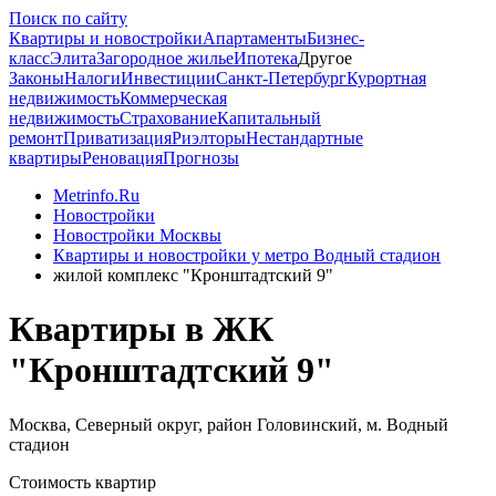
Поиск по сайту
Квартиры и новостройки
Апартаменты
Бизнес-
класс
Элита
Загородное жилье
Ипотека
Другое
Законы
Налоги
Инвестиции
Санкт-Петербург
Курортная
недвижимость
Коммерческая
недвижимость
Страхование
Капитальный
ремонт
Приватизация
Риэлторы
Нестандартные
квартиры
Реновация
Прогнозы
Metrinfo.Ru
Новостройки
Новостройки Москвы
Квартиры и новостройки у метро Водный стадион
жилой комплекс "Кронштадтский 9"
Квартиры в ЖК
"Кронштадтский 9"
Москва, Северный округ, район Головинский, м. Водный
стадион
Стоимость квартир