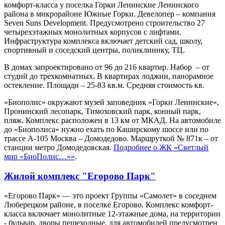
комфорт-класса у поселка Горки Ленинские Ленинского
района в микрорайоне Южные Горки. Девелопер – компания
Seven Suns Development. Предусмотрено строительство 27
четырехэтажных монолитных корпусов с лифтами.
Инфраструктура комплекса включает детский сад, школу,
спортивный и соседский центры, поликлинику, ТЦ.
В домах запроектировано от 96 до 216 квартир. Набор – от
студий до трехкомнатных. В квартирах лоджии, панорамное
остекление. Площади – 25-83 кв.м. Средняя стоимость кв.
«Биополис» окружают музей заповедник «Горки Ленинские»,
Пронинский лесопарк, Тимоховский парк, конный парк,
пляж. Комплекс расположен в 13 км от МКАД. На автомобиле
до «Биополиса» нужно ехать по Каширскому шоссе или по
трассе А-105 Москва – Домодедово. Маршруткой № 871к – от
станции метро Домодедовская.
Подробнее о ЖК «Светлый
мир «БиоПолис…»»
.
Жилой комплекс "Егорово Парк"
«Егорово Парк» — это проект Группы «Самолет» в соседнем
Люберецком районе, в поселке Егорово. Комплекс комфорт-
класса включает монолитные 12-этажные дома, на территории
- бульвар, дворы пешеходные, для автомобилей предусмотрен