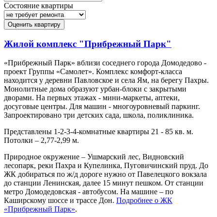
Состояние квартиры
Оценить квартиру
Жилой комплекс "Прибрежный Парк"
«Прибрежный Парк» вблизи соседнего города Домодедово -
проект Группы «Самолет». Комплекс комфорт-класса
находится у деревни Павловское и села Ям, на берегу Пахры.
Монолитные дома образуют урбан-блоки с закрытыми
дворами. На первых этажах - мини-маркеты, аптеки,
досуговые центры. Для машин - многоуровневый паркинг.
Запроектировано три детских сада, школа, поликлиника.
Представлены 1-2-3-4-комнатные квартиры 21 - 85 кв. м.
Потолки – 2,77-2,99 м.
Природное окружение – Ушмарский лес, Видновский
лесопарк, реки Пахра и Купелинка, Пуговичинский пруд. До
ЖК добираться по ж/д дороге нужно от Павелецкого вокзала
до станции Ленинская, далее 15 минут пешком. От станции
метро Домодедовская - автобусом. На машине – по
Каширскому шоссе и трассе Дон.
Подробнее о ЖК
«Прибрежный Парк»
.