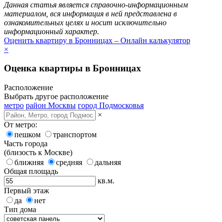
Данная статья является справочно-информационным
материалом, вся информация в ней представлена в
ознакомительных целях и носит исключительно
информационный характер.
Оценить квартиру в Бронницах – Онлайн калькулятор
×
Оценка квартиры в Бронницах
Расположение
Выбрать другое расположение
метро
район Москвы
город Подмосковья
×
От метро:
пешком
транспортом
Часть города
(близость к Москве)
ближняя
средняя
дальняя
Общая площадь
кв.м.
Первый этаж
да
нет
Тип дома