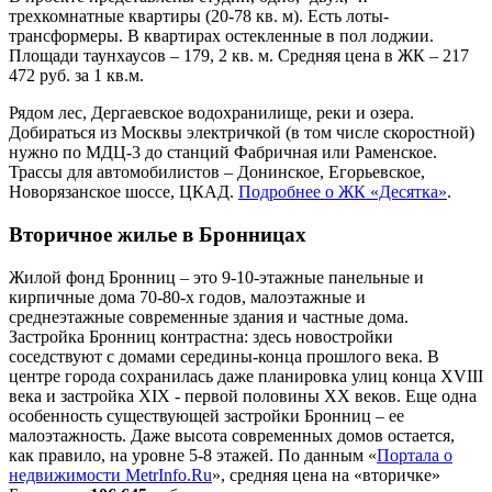
трехкомнатные квартиры (20-78 кв. м). Есть лоты-
трансформеры. В квартирах остекленные в пол лоджии.
Площади таунхаусов – 179, 2 кв. м. Средняя цена в ЖК – 217
472 руб. за 1 кв.м.
Рядом лес, Дергаевское водохранилище, реки и озера.
Добираться из Москвы электричкой (в том числе скоростной)
нужно по МДЦ-3 до станций Фабричная или Раменское.
Трассы для автомобилистов – Донинское, Егорьевское,
Новорязанское шоссе, ЦКАД.
Подробнее о ЖК «Десятка»
.
Вторичное жилье в Бронницах
Жилой фонд Бронниц – это 9-10-этажные панельные и
кирпичные дома 70-80-х годов, малоэтажные и
среднеэтажные современные здания и частные дома.
Застройка Бронниц контрастна: здесь новостройки
соседствуют с домами середины-конца прошлого века. В
центре города сохранилась даже планировка улиц конца XVIII
века и застройка XIX - первой половины XX веков. Еще одна
особенность существующей застройки Бронниц – ее
малоэтажность. Даже высота современных домов остается,
как правило, на уровне 5-8 этажей. По данным «
Портала о
недвижимости MetrInfo.Ru
», средняя цена на «вторичке»