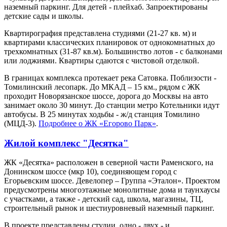
наземный паркинг. Для детей - плейхаб. Запроектированы
детские сады и школы.
Квартирография представлена студиями (21-27 кв. м) и
квартирами классических планировок от однокомнатных до
трехкомнатных (31-87 кв.м). Большинство лотов - с балконами
или лоджиями. Квартиры сдаются с чистовой отделкой.
В границах комплекса протекает река Сатовка. Поблизости -
Томилинский лесопарк. До МКАД – 15 км., рядом с ЖК
проходит Новорязанское шоссе, дорога до Москвы на авто
занимает около 30 минут. До станции метро Котельники идут
автобусы. В 25 минутах ходьбы - ж/д станция Томилино
(МЦД-3).
Подробнее о ЖК «Егорово Парк»
.
Жилой комплекс "Десятка"
ЖК «Десятка» расположен в северной части Раменского, на
Донинском шоссе (мкр 10), соединяющем город с
Егорьевским шоссе. Девелопер – Группа «Эталон». Проектом
предусмотрены многоэтажные монолитные дома и таунхаусы
с участками, а также - детский сад, школа, магазины, ТЦ,
строительный рынок и шестиуровневый наземный паркинг.
В проекте представлены студии, одно,- двух,- и