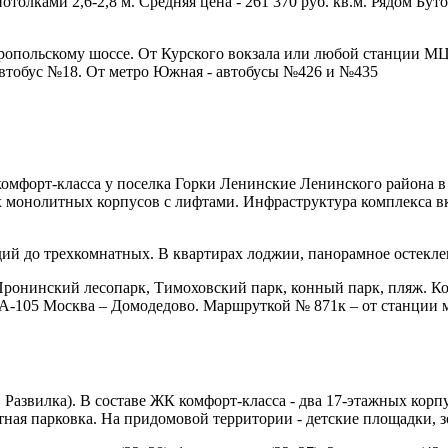
потолками 2,6-2,8 м. Средняя цена - 261 370 руб. кв.м. Рядом Бу
опольскому шоссе. От Курского вокзала или любой станции МЦД
автобус №18. От метро Южная - автобусы №426 и №435
мфорт-класса у поселка Горки Ленинские Ленинского района в
 монолитных корпусов с лифтами. Инфраструктура комплекса вк
удий до трехкомнатных. В квартирах лоджии, панорамное остекле
ронинский лесопарк, Тимоховский парк, конный парк, пляж. К
 А-105 Москва – Домодедово. Маршруткой № 871к – от станции 
Развилка). В составе ЖК комфорт-класса - два 17-этажных корп
тная парковка. На придомовой территории - детские площадки, з