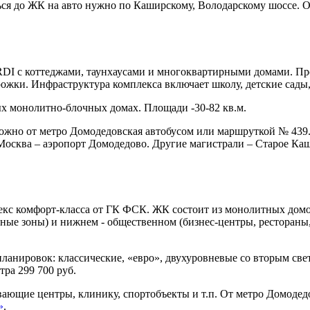
ться до ЖК на авто нужно по Каширскому, Володарскому шоссе. 
DI с коттеджами, таунхаусами и многоквартирными домами. Пр
ожки. Инфраструктура комплекса включает школу, детские сады, 
ых монолитно-блочных домах. Площади -30-82 кв.м.
жно от метро Домодедовская автобусом или маршруткой № 439. 
Москва – аэропорт Домодедово. Другие магистрали – Старое Каш
кс комфорт-класса от ГК ФСК. ЖК состоит из монолитных домов 
ные зоны) и нижнем - общественном (бизнес-центры, рестораны,
планировок: классические, «евро», двухуровневые со вторым свет
тра 299 700 руб.
вающие центры, клинику, спортобъекты и т.п. От метро Домодед
»
.