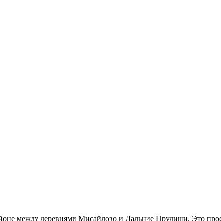
йоне между деревнями Мисайлово и Дальние Прудищи. Это прое