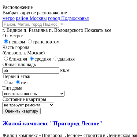
Расположение
Выбрать другое расположение
метро
район Москвы
город Подмосковья
×
г. Видное
п. Развилка
п. Володарского
Показать все
От метро:
пешком
транспортом
Часть города
(близость к Москве)
ближняя
средняя
дальняя
Общая площадь
кв.м.
Первый этаж
да
нет
Тип дома
Состояние квартиры
Оценить квартиру
Жилой комплекс "Пригород Лесное"
Жилой комплекс «Пригород. Лесное» строится в Ленинском ра