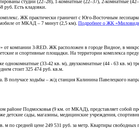
ированы студии (22–28), 1-комнатные (22–37), 2-комнатные (42–5
8 руб. Есть кладовки.
ткомплекс. ЖК практически граничит с Юго-Восточным лесопарко
омобиле от МКАД – 7 минут (2,5 км).
Подробнее о ЖК «Миловид
» от компании 3-RED. ЖК расположен в городе Видное, в микр
детские и спортивные площадки. На территории комплекса предус
кже однокомнатные (33-42 кв. м), двухкомнатные (44 - 63 кв. м) 
днем стоит 325 474 руб. кв.м.
а. В получасе ходьбы – ж/д станция Калинина Павелецкого напр
 районе Подмосковья (9 км. от МКАД), представляет собой пр
акже детские сады, магазины, медицинские учреждения, спортив
. м по средней цене 249 531 руб. за метр. Квартиры свободных 