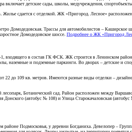
а включает детские сады, школы, медучреждения, спортобъекты,
в. Жилье сдается с отделкой. ЖК «Пригород. Лесное» расположе
етро Домодедовская. Трассы для автомобилистов – Каширское 
скоростное Домодедовское шоссе.
Подробнее о ЖК «Пригород Ле
, входящего в состав ГК ФСК. ЖК строится в Ленинском районе 
колы, наземные и подземные паркинги. Во дворах – детские и сп
 22 до 109 кв. метров. Имеются разные виды отделки – дизайнер
лесопарк, Ботанический сад. Район расположен между Варшавс
 Донского (автобус № 108) и Улица Старокачаловская (автобус 
 районе Подмосковья, у деревни Богданиха. Девелопер – Группа 
омещения для колясок. Дворы закрытые, на территории появятся