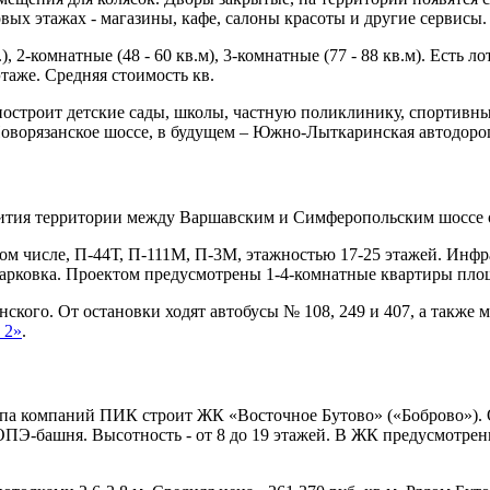
ых этажах - магазины, кафе, салоны красоты и другие сервисы.
м.), 2-комнатные (48 - 60 кв.м), 3-комнатные (77 - 88 кв.м). Ест
этаже. Средняя стоимость кв.
построит детские сады, школы, частную поликлинику, спортивны
Новорязанское шоссе, в будущем – Южно-Лыткаринская автодоро
звития территории между Варшавским и Симферопольским шоссе
ом числе, П-44Т, П-111М, П-3М, этажностью 17-25 этажей. Инфр
рковка. Проектом предусмотрены 1-4-комнатные квартиры площад
ого. От остановки ходят автобусы № 108, 249 и 407, а также ма
 2»
.
ппа компаний ПИК строит ЖК «Восточное Бутово» («Боброво»).
ОПЭ-башня. Высотность - от 8 до 19 этажей. В ЖК предусмотрен