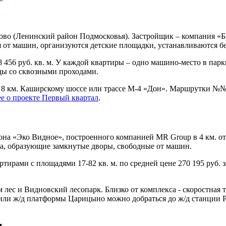
ово (Ленинский район Подмосковья). Застройщик – компания «Б
 от машин, организуются детские площадки, устанавливаются бе
68 456 руб. кв. м. У каждой квартиры – одно машино-место в пар
зды со сквозными проходами.
8 км. Каширскому шоссе или трассе М-4 «Дон». Маршрутки №№ 1
е о проекте Первый квартал
.
йона «Эко Видное», построенного компанией MR Group в 4 км. 
а, образующие замкнутые дворы, свободные от машин.
тирами с площадями 17-82 кв. м. по средней цене 270 195 руб. 
лес и Видновский лесопарк. Близко от комплекса - скоростная 
а или ж/д платформы Царицыно можно добраться до ж/д станции 