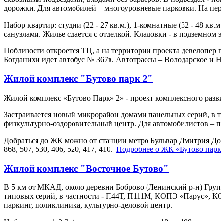
дорожки. Для автомобилей – многоуровневые парковки. На перв
Набор квартир: студии (22 - 27 кв.м.), 1-комнатные (32 - 48 кв.
санузлами. Жилье сдается с отделкой. Кладовки - в подземном 
Поблизости откроется ТЦ, а на территории проекта девелопер 
Богданихи идет автобус № 367в. Автотрассы – Володарское и 
Жилой комплекс "Бутово парк 2"
Жилой комплекс «Бутово Парк» 2» - проект комплексного ра
Застраивается новый микрорайон домами панельных серий, в т
физкультурно-оздоровительный центр. Для автомобилистов – па
Добраться до ЖК можно от станции метро Бульвар Дмитрия Донск
868, 507, 530, 406, 520, 417, 410.
Подробнее о ЖК «Бутово парк
Жилой комплекс "Восточное Бутово"
В 5 км от МКАД, около деревни Боброво (Ленинский р-н) Гру
типовых серий, в частности - П44Т, П111М, КОПЭ «Парус», К
паркинг, поликлиника, культурно-деловой центр.