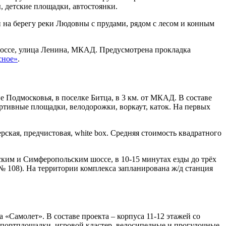
 детские площадки, автостоянки.
н на берегу реки Людовны с прудами, рядом с лесом и конным
шоссе, улица Ленина, МКАД. Предусмотрена прокладка
сное»
.
Подмосковья, в поселке Битца, в 3 км. от МКАД. В составе
ортивные площадки, велодорожки, воркаут, каток. На первых
ская, предчистовая, white box. Средняя стоимость квадратного
ким и Симферопольским шоссе, в 10-15 минутах езды до трёх
№ 108). На территории комплекса запланирована ж/д станция
«Самолет». В составе проекта – корпуса 11-12 этажей со
 спортплощадки, игровой кластер, велосипедные и прогулочные