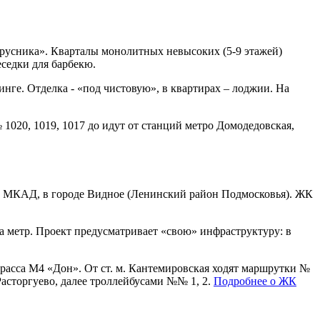
русника». Кварталы монолитных невысоких (5-9 этажей)
седки для барбекю.
кинге. Отделка - «под чистовую», в квартирах – лоджии. На
020, 1019, 1017 до идут от станций метро Домодедовская,
от МКАД, в городе Видное (Ленинский район Подмосковья). ЖК
за метр. Проект предусматривает «свою» инфраструктуру: в
трасса М4 «Дон». От ст. м. Кантемировская ходят маршрутки №
Расторгуево, далее троллейбусами №№ 1, 2.
Подробнее о ЖК