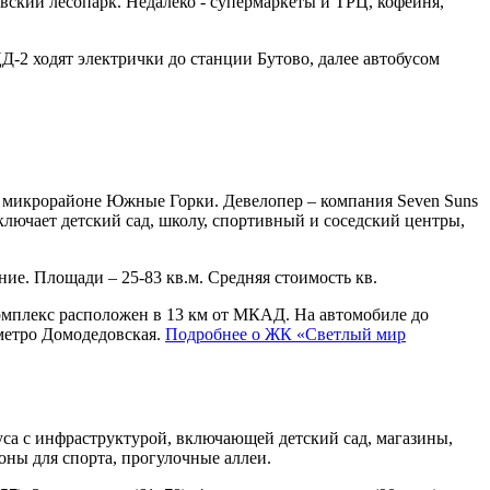
товский лесопарк. Недалеко - супермаркеты и ТРЦ, кофейня,
-2 ходят электрички до станции Бутово, далее автобусом
 микрорайоне Южные Горки. Девелопер – компания Seven Suns
лючает детский сад, школу, спортивный и соседский центры,
ние. Площади – 25-83 кв.м. Средняя стоимость кв.
омплекс расположен в 13 км от МКАД. На автомобиле до
метро Домодедовская.
Подробнее о ЖК «Светлый мир
уса с инфраструктурой, включающей детский сад, магазины,
оны для спорта, прогулочные аллеи.