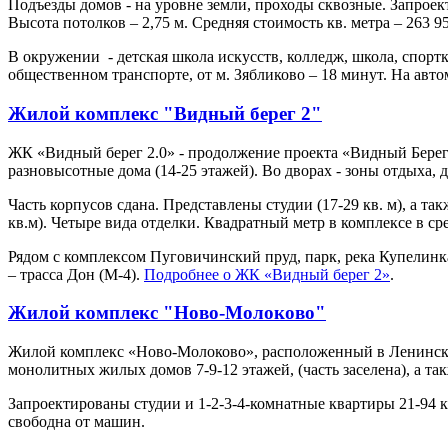
Подъезды домов - на уровне земли, проходы сквозные. Запроект
Высота потолков – 2,75 м. Средняя стоимость кв. метра – 263 95
В окружении - детская школа искусств, колледж, школа, спор
общественном транспорте, от м. Зябликово – 18 минут. На авт
Жилой комплекс "Видный берег 2"
ЖК «Видный берег 2.0» - продолжение проекта «Видный Берег
разновысотные дома (14-25 этажей). Во дворах - зоны отдыха, 
Часть корпусов сдана. Представлены студии (17-29 кв. м), а та
кв.м). Четыре вида отделки. Квадратный метр в комплексе в сре
Рядом с комплексом Пуговичинский пруд, парк, река Купелинк
– трасса Дон (М-4).
Подробнее о ЖК «Видный берег 2»
.
Жилой комплекс "Ново-Молоково"
Жилой комплекс «Ново-Молоково», расположенный в Ленинском
монолитных жилых домов 7-9-12 этажей, (часть заселена), а т
Запроектированы студии и 1-2-3-4-комнатные квартиры 21-94 кв
свободна от машин.