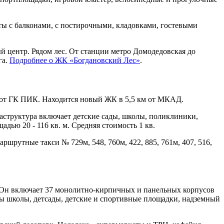
ь лоты с балконами, с постирочными, кладовками, гостевыми
й центр. Рядом лес. От станции метро Домодедовская до
га.
Подробнее о ЖК «Богдановский Лес»
.
 от ГК ПИК. Находится новый ЖК в 5,5 км от МКАД.
аструктура включает детские сады, школы, поликлиники,
ью 20 - 116 кв. м. Средняя стоимость 1 кв.
ршрутные такси № 729м, 548, 760м, 422, 885, 761м, 407, 516,
 Он включает 37 монолитно-кирпичных и панельных корпусов
ы школы, детсады, детские и спортивные площадки, надземный