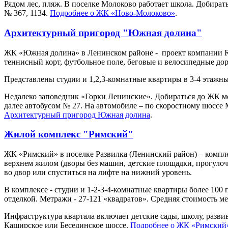
Рядом лес, пляж. В поселке Молоково работает школа. Добира
№ 367, 1134.
Подробнее о ЖК «Ново-Молоково»
.
Архитектурный пригород "Южная долина"
ЖК «Южная долина» в Ленинском районе - проект компании R
теннисный корт, футбольное поле, беговые и велосипедные дор
Представлены студии и 1,2,3-комнатные квартиры в 3-4 этажн
Недалеко заповедник «Горки Ленинские». Добираться до ЖК мо
далее автобусом № 27. На автомобиле – по скоростному шоссе 
Архитектурный пригород Южная долина
.
Жилой комплекс "Римский"
ЖК «Римский» в поселке Развилка (Ленинский район) – компле
верхнем жилом (дворы без машин, детские площадки, прогулоч
во двор или спуститься на лифте на нижний уровень.
В комплексе - студии и 1-2-3-4-комнатные квартиры более 100 
отделкой. Метражи - 27-121 «квадратов». Средняя стоимость ме
Инфраструктура квартала включает детские сады, школу, разви
Каширское или Бесединское шоссе.
Подробнее о ЖК «Римский