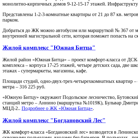
монолитно-кирпичных домов 9-12-15-17 этажей. Инфраструктур
Представлены 1-2-3-комнатные квартиры от 21 до 87 кв. метро
парком.
Добраться до ЖК можно автобусом или маршруткой № 367 от м
внутренней магистральной сети, которая поможет попасть на 
Жилой комплекс "Южная Битца"
Жилой район «Южная Битца» – проект комфорт-класса от ДСК-1
комплекса – корпуса 17-25 этажей, четыре детских сада, две ш
этажах - супермаркеты, магазины, кафе.
Площади студий, одно-двух-трех-четырехкомнатных квартир – от
метра – 316 225 руб.
«Южную Битцу» окружают Подольское лесничество, Бутовский 
станций метро – Аннино (маршрутка №1019К), Бульвар Дмитрия
МЦД-2..
Подробнее о ЖК «Южная Битца»
.
Жилой комплекс "Богдановский Лес"
ЖК комфорт-класса «Богдановский лес» возводится в Ленинском
сквозными подъездами, входами без барьеров. В подъездах - п