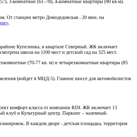
7), 3-комнатные (61–78), 4-комнатные квартиры (90 кв.м).
м. От станции метро Домодедовская - 20 мин. на
ное»
.
орайоне Купелинка, в квартале Северный. ЖК включает
мотрена школа на 1100 мест и детский сад на 325 мест.
трехкомнатные (70-77 кв. м) и четырехкомнатные квартиры (85
авления (войдет в МЦД-5). Главное шоссе для автомобилистов
оект комфорт-класса от компании RDI. ЖК включает 13
ный клуб и Культурный центр. Паркинг – наземный.
планировок. В каждом дворе - детская площадка, территория