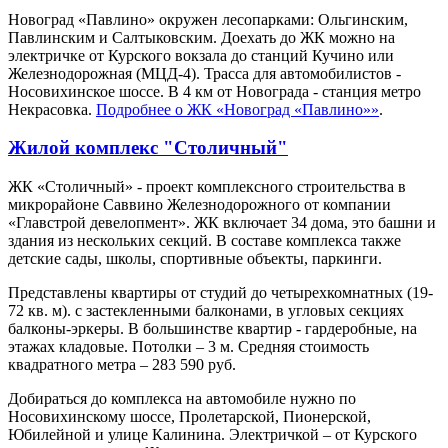
Новоград «Павлино» окружен лесопарками: Ольгинским,
Павлинским и Салтыковским. Доехать до ЖК можно на
электричке от Курского вокзала до станций Кучино или
Железнодорожная (МЦД-4). Трасса для автомобилистов -
Носовихинское шоссе. В 4 км от Новограда - станция метро
Некрасовка.
Подробнее о ЖК «Новоград «Павлино»»
.
Жилой комплекс "Столичный"
ЖК «Столичный» - проект комплексного строительства в
микрорайоне Саввино Железнодорожного от компании
«Главстрой девелопмент». ЖК включает 34 дома, это башни и
здания из нескольких секций. В составе комплекса также
детские сады, школы, спортивные объекты, паркинги.
Представлены квартиры от студий до четырехкомнатных (19-
72 кв. м). с застекленными балконами, в угловых секциях
балконы-эркеры. В большинстве квартир - гардеробные, на
этажах кладовые. Потолки – 3 м. Средняя стоимость
квадратного метра – 283 590 руб.
Добираться до комплекса на автомобиле нужно по
Носовихинскому шоссе, Пролетарской, Пионерской,
Юбилейной и улице Калинина. Электричкой – от Курского