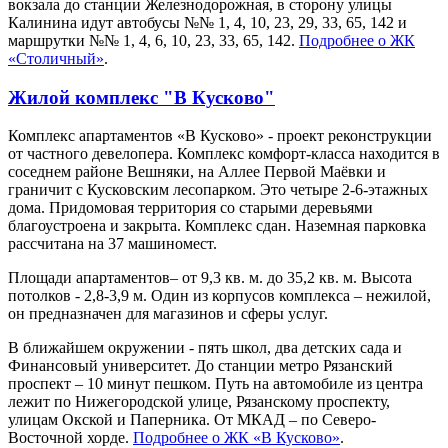
вокзала до станции Железнодорожная, в сторону улицы
Калинина идут автобусы №№ 1, 4, 10, 23, 29, 33, 65, 142 и
маршрутки №№ 1, 4, 6, 10, 23, 33, 65, 142.
Подробнее о ЖК
«Столичный»
.
Жилой комплекс "В Кусково"
Комплекс апартаментов «В Кусково» - проект реконструкции
от частного девелопера. Комплекс комфорт-класса находится в
соседнем районе Вешняки, на Аллее Первой Маёвки и
граничит с Кусковским лесопарком. Это четыре 2-6-этажных
дома. Придомовая территория со старыми деревьями
благоустроена и закрыта. Комплекс сдан. Наземная парковка
рассчитана на 37 машиномест.
Площади апартаментов– от 9,3 кв. м. до 35,2 кв. м. Высота
потолков - 2,8-3,9 м. Один из корпусов комплекса – нежилой,
он предназначен для магазинов и сферы услуг.
В ближайшем окружении - пять школ, два детских сада и
Финансовый университет. До станции метро Рязанский
проспект – 10 минут пешком. Путь на автомобиле из центра
лежит по Нижегородской улице, Рязанскому проспекту,
улицам Окской и Паперника. От МКАД – по Северо-
Восточной хорде.
Подробнее о ЖК «В Кусково»
.