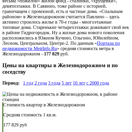
весьма «пожилой» жилой фонд - сталинки, «хрущевки»,
девятиэтажки. В Саввино, тоже районе с историей,
граничащем с промзоной, есть и частные дома. «Спальным
районом» в Железнодорожном считается Павлино – здесь
активно строилось жилье в 70-е годы - многоэтажные
типовые дома. Старенькие четырехэтажки доживают свой век
в районе Гидрогородок. Ну а жилые дома нового поколения
расположились в Южном Кучино, Ольгино, Юбилейном,
Лесном, Центральном, Центре-2. По данным «
Портала по
недвижимости MetrInfo.Ru
» средняя стоимость метра в
Железнодорожном -
177 829
руб.
Цены на квартиры в Железнодорожном и по
соседству
Период:
1 год
2 года
3 года
5 лет
10 лет
с 2000 года
Стоимость квартир в Железнодорожном
Средняя стоимость 1 кв.м.
177 829 руб