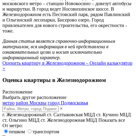
московского метро – станции Новокосино – довезут автобусы
и маршрутки. В город ведет Носовихинское шоссе. В
Железнодорожном есть Пестовский парк, рядом Павлинский
и Ольгинский лесопарки, Бисерово озеро. Город
привлекателен для нового строительства, его окрестности -
тоже.
Данная статья является справочно-информационным
материалом, вся информация в ней представлена в
ознакомительных целях и носит исключительно
информационный характер.
Оценить квартиру в Железнодорожном – Онлайн калькулятор
×
Оценка квартиры в Железнодорожном
Расположение
Выбрать другое расположение
метро
район Москвы
город Подмосковья
×
г. Железнодорожный
ст. Салтыковская МЦД
ст. Кучино МЦД
ст. Ольгино МЦД
ст. Железнодорожная МЦД
Показать все
От метро:
пешком
транспортом