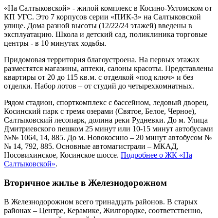
«На Салтыковской» - жилой комплекс в Косино-Ухтомском от
КП УГС. Это 7 корпусов серии «ПИК-3» на Салтыковской
улице. Дома разной высоты (12/22/24 этажей) введены в
эксплуатацию. Школа и детский сад, поликлиника торговые
центры - в 10 минутах ходьбы.
Придомовая территория благоустроена. На первых этажах
разместятся магазины, аптеки, салоны красоты. Представлены
квартиры от 20 до 115 кв.м. с отделкой «под ключ» и без
отделки. Набор лотов – от студий до четырехкомнатных.
Рядом стадион, спорткомплекс с бассейном, ледовый дворец,
Косинский парк с тремя озерами (Святое, Белое, Черное),
Салтыковский лесопарк, долина реки Рудневки. До м. Улица
Дмитриевского пешком 25 минут или 10-15 минут автобусами
№№ 1064, 14, 885. До м. Новокосино – 20 минут автобусом №
№ 14, 792, 885. Основные автомагистрали – МКАД,
Носовихинское, Косинское шоссе.
Подробнее о ЖК «На
Салтыковской»
.
Вторичное жилье в Железнодорожном
В Железнодорожном всего тринадцать районов. В старых
районах – Центре, Керамике, Жилгородке, соответственно,