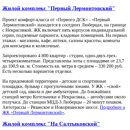
Жилой комплекс "Первый Лермонтовский"
Проект комфорт-класса от «Первого ДСК» - «Первый
Лермонтовский» находится в соседних Люберцах, на границе
с Некрасовкой. ЖК включает пять корпусов индивидуальной
серии, подземные паркинги, кладовые помещения. На первых
этажах - магазины, кафе, аптеки, салоны красоты, комнаты
для консьержа и колясочные.
Запроектировано 4 800 квартир - студии, одно-двух-трех-
четырехкомнатные. Представлены лоты с площадями от 23,7
до 100,9 кв. м. Стоимость кв. метра в среднем – 330 200 руб.
Есть несколько вариантов отделки.
На придомовой территории - детские и спортивные
площадки, бульвар с прогулочными зонами. У ЖК - «свой»
детский сад, школа и две амбулатории. До ближайших
станций метро Котельники и Некрасовка, – автобусами около
получаса. До станции МЦД-3 Люберцы – 20 минут пешком.
Автотрассы – Рязанское и Новорязанское шоссе.
Подробнее о
ЖК «Первый Лермонтовский»
.
Жилой комплекс "На Салтыковской"