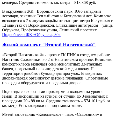
келлеры. Средняя стоимость кв. метра – 818 868 руб.
В окружении ЖК - Воронцовский парк, Юго-западный
лесопарк, заказник Теплый стан и Битцевский лес. Комплекс
возводится в 7 минутах ходьбы от станции метро Калужская и
12 минутах от Воронцовской. Ближайшие автотрассы – улица
Обручева, Профсоюзная улица, Ленинский проспект.
Подробнее о ЖК «Обручева, 30»
.
Жилой комплекс "Второй Нагатинский"
«Второй Нагатинский» - проект ГК ПИК в соседнем районе
Нагатино-Садовники, во 2-м Нагатинском проезде. Комплекс
комфорт-класса включает семь монолитных 33-этажных
башен, подземный паркинг, детский сад и школу. На
территории разобьют бульвар для прогулок. В закрытых
дворах-парках организуют детские площадки. Спортивные
площадки оборудуются за пределами дворов.
Подъезды со сквозными проходами и входами на уровне
земли. В экспозиции квартиры от студий до 3-комнатных с
площадями 20 - 88 кв.м. Средняя стоимость – 574 101 руб. за
кв. метр. Есть кладовки на подземном этаже.
Музей-заповедник «Коломенское», парк «Садовники» и