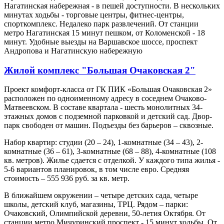
Нагатинская набережная - в пешей доступности. В нескольких
минутах ходьбы - торговые центры, фитнес-центры,
спорткомплекс. Недалеко парк развлечений. От станции
метро Нагатинская 15 минут пешком, от Коломенской - 18
минут. Удобные выезды на Варшавское шоссе, проспект
Андропова и Нагатинскую набережную
Жилой комплекс "Большая Очаковская 2"
Проект комфорт-класса от ГК ПИК «Большая Очаковская 2»
расположен по одноименному адресу в соседнем Очаково-
Матвеевском. В составе квартала - шесть монолитных 34-
этажных домов с подземной парковкой и детский сад. Двор-
парк свободен от машин. Подъезды без барьеров – сквозные.
Набор квартир: студии (20 – 24), 1-комнатные (34 – 43), 2-
комнатные (36 – 61), 3-комнатные (68 – 88), 4-комнатные (108
кв. метров). Жилье сдается с отделкой. У каждого типа жилья -
5-6 вариантов планировок, в том числе евро. Средняя
стоимость – 555 936 руб. за кв. метр.
В ближайшем окружении – четыре детских сада, четыре
школы, детский клуб, магазины, ТРЦ. Рядом – парки:
Очаковский, Олимпийской деревни, 50-летия Октября. От
станции метро Мичуринский проспект - 15 минут ходьбы. От