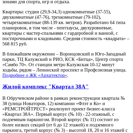
зонами для спорта, игр и отдыха.
Квартиры: студии (29,9-34,3) однокомнатные (37-55),
двухкомнатные (47-76), трехкомнатные (79-102),
четырехкомнатные (88-139 кв. метров). Разработано 64 типа
планировок, в том числе - пентхаусы, двухуровневые,
квартиры с мастер-спальнями с гардеробной и ванной, с
постирочными и кладовыми. Средняя стоимость «квадрата» –
568 815 руб.
В ближайшем окружении – Воронцовский и Юго-Западный
парки, ТЦ Калужский и РИО, КСК «Битца», Центр спорта
«Самбо 70». От станции метро Калужская 10-12 минут
ходьбы, рядом – Ленинский проспект и Профсоюзная улица.
Подробнее о ЖК «Архитектор»
.
Жилой комплекс "Квартал 38А"
В Обручевском районе в рамках реконструкции квартала №
38 (улица Новаторов, 12) компании «Флэт и Ко» и
«РЕМСТРОЙТРЕСТ» реализуют проект бизнес-класса
«Квартал 38А». Первый корпус (№ 10) - 22-этажный, с
подземным паркингом. Второй корпус (№ 11) состоит из
более низких секций (от 6 до 12 этажей) и подземного
паркинга, третий корпус (№ 3) - высотой 18, 20 и 16 этажей с