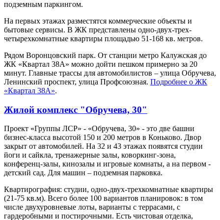
подземным паркингом.
На первых этажах разместятся коммерческие объекты и
бытовые сервисы. В ЖК представлены одно-двух-трех-
четырехкомнатные квартиры площадью 51-168 кв. метров.
Рядом Воронцовский парк. От станции метро Калужская до
ЖК «Квартал 38А» можно дойти пешком примерно за 20
минут. Главные трассы для автомобилистов – улица Обручева,
Ленинский проспект, улица Профсоюзная.
Подробнее о ЖК
«Квартал 38А»
.
Жилой комплекс "Обручева, 30"
Проект «Группы ЛСР» - «Обручева, 30» - это две башни
бизнес-класса высотой 150 и 200 метров в Коньково. Двор
закрыт от автомобилей. На 32 и 43 этажах появятся студии
йоги и сайкла, тренажерные залы, коворкинг-зона,
конференц-залы, кинозалы и игровые комнаты, а на первом -
детский сад. Для машин – подземная парковка.
Квартирография: студии, одно-двух-трехкомнатные квартиры
(21-75 кв.м). Всего более 100 вариантов планировок: в том
числе двухуровневые лоты, варианты с террасами, с
гардеробными и постирочными. Есть чистовая отделка,