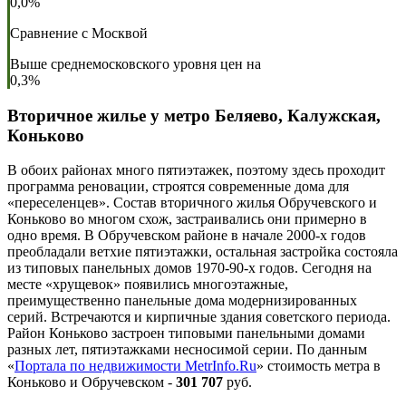
0,0%
Сравнение с Москвой
Выше среднемосковского уровня цен на
0,3%
Вторичное жилье у метро Беляево, Калужская,
Коньково
В обоих районах много пятиэтажек, поэтому здесь проходит
программа реновации, строятся современные дома для
«переселенцев». Состав вторичного жилья Обручевского и
Коньково во многом схож, застраивались они примерно в
одно время. В Обручевском районе в начале 2000-х годов
преобладали ветхие пятиэтажки, остальная застройка состояла
из типовых панельных домов 1970-90-х годов. Сегодня на
месте «хрущевок» появились многоэтажные,
преимущественно панельные дома модернизированных
серий. Встречаются и кирпичные здания советского периода.
Район Коньково застроен типовыми панельными домами
разных лет, пятиэтажками несносимой серии. По данным
«
Портала по недвижимости MetrInfo.Ru
» стоимость метра в
Коньково и Обручевском -
301 707
руб.