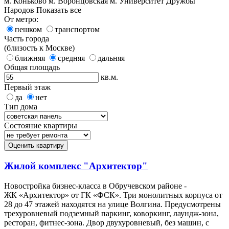
м. Коньково
м. Воронцовская
м. Университет Дружбы
Народов
Показать все
От метро:
пешком
транспортом
Часть города
(близость к Москве)
ближняя
средняя
дальняя
Общая площадь
кв.м.
Первый этаж
да
нет
Тип дома
Состояние квартиры
Оценить квартиру
Жилой комплекс "Архитектор"
Новостройка бизнес-класса в Обручевском районе -
ЖК «Архитектор» от ГК «ФСК». Три монолитных корпуса от
28 до 47 этажей находятся на улице Волгина. Предусмотрены
трехуровневый подземный паркинг, коворкинг, лаундж-зона,
ресторан, фитнес-зона. Двор двухуровневый, без машин, с