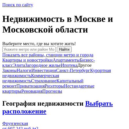
Поиск по сайту
Недвижимость в Москве
и
Московской области
Выберите место,
где вы хотите жить!
Найти
Показать все районы, станции метро и города
Квартиры и новостройки
Апартаменты
Бизнес-
класс
Элита
Загородное жилье
Ипотека
Другое
Законы
Налоги
Инвестиции
Санкт-Петербург
Курортная
недвижимость
Коммерческая
недвижимость
Страхование
Капитальный
ремонт
Приватизация
Риэлторы
Нестандартные
квартиры
Реновация
Прогнозы
География недвижимости
Выбрать
расположение
Фрунзенская
от 607 242 руб./м2