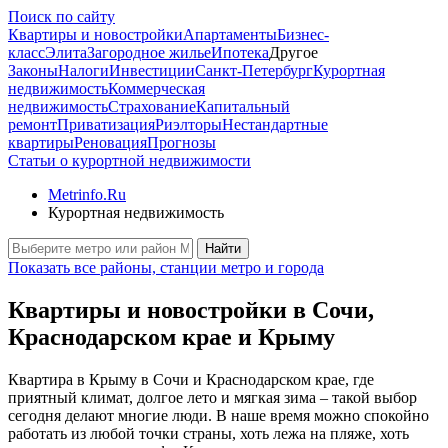
Поиск по сайту
Квартиры и новостройки
Апартаменты
Бизнес-
класс
Элита
Загородное жилье
Ипотека
Другое
Законы
Налоги
Инвестиции
Санкт-Петербург
Курортная
недвижимость
Коммерческая
недвижимость
Страхование
Капитальный
ремонт
Приватизация
Риэлторы
Нестандартные
квартиры
Реновация
Прогнозы
Статьи о курортной недвижимости
Metrinfo.Ru
Курортная недвижимость
Найти
Показать все районы, станции метро и города
Квартиры и новостройки в Сочи,
Краснодарском крае и Крыму
Квартира в Крыму в Сочи и Краснодарском крае, где
приятный климат, долгое лето и мягкая зима – такой выбор
сегодня делают многие люди. В наше время можно спокойно
работать из любой точки страны, хоть лежа на пляже, хоть