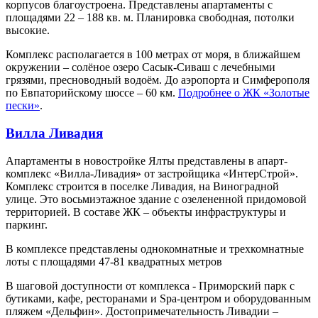
корпусов благоустроена. Представлены апартаменты с
площадями 22 – 188 кв. м. Планировка свободная, потолки
высокие.
Комплекс располагается в 100 метрах от моря, в ближайшем
окружении – солёное озеро Сасык-Сиваш с лечебными
грязями, пресноводный водоём. До аэропорта и Симферополя
по Евпаторийскому шоссе – 60 км.
Подробнее о ЖК «Золотые
пески»
.
Вилла Ливадия
Апартаменты в новостройке Ялты представлены в апарт-
комплекс «Вилла-Ливадия» от застройщика «ИнтерCтрой».
Комплекс строится в поселке Ливадия, на Виноградной
улице. Это восьмиэтажное здание с озелененной придомовой
территорией. В составе ЖК – объекты инфраструктуры и
паркинг.
В комплексе представлены однокомнатные и трехкомнатные
лоты с площадями 47-81 квадратных метров
В шаговой доступности от комплекса - Приморский парк с
бутиками, кафе, ресторанами и Spa-центром и оборудованным
пляжем «Дельфин». Достопримечательность Ливадии –