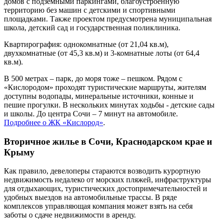
домов с подземными паркингами, благоустроенную
территорию без машин с детскими и спортивными
площадками. Также проектом предусмотрена муниципальная
школа, детский сад и государственная поликлиника.
Квартирография: однокомнатные (от 21,04 кв.м),
двухкомнатные (от 45,3 кв.м) и 3-комнатные лоты (от 64,4
кв.м).
В 500 метрах – парк, до моря тоже – пешком. Рядом с
«Кислородом» проходят туристические маршруты, жителям
доступны водопады, минеральные источники, конные и
пешие прогулки. В нескольких минутах ходьбы - детские сады
и школы. До центра Сочи – 7 минут на автомобиле.
Подробнее о ЖК «Кислород»
.
Вторичное жилье в Сочи, Краснодарском крае и
Крыму
Как правило, девелоперы стараются возводить курортную
недвижимость недалеко от морских пляжей, инфраструктуры
для отдыхающих, туристических достопримечательностей и
удобных выездов на автомобильные трассы. В ряде
комплексов управляющая компания может взять на себя
заботы о сдаче недвижимости в аренду.