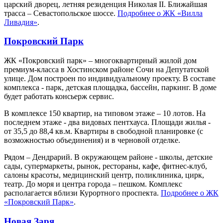
царский дворец, летняя резиденция Николая II. Ближайшая
трасса – Севастопольское шоссе.
Подробнее о ЖК «Вилла
Ливадия»
.
Покровский Парк
ЖК «Покровский парк» – многоквартирный жилой дом
премиум-класса в Хостинском районе Сочи на Депутатской
улице. Дом построен по индивидуальному проекту. В составе
комплекса - парк, детская площадка, бассейн, паркинг. В доме
будет работать консьерж сервис.
В комплексе 150 квартир, на типовом этаже – 10 лотов. На
последнем этаже - два видовых пентхауса. Площади жилья -
от 35,5 до 88,4 кв.м. Квартиры в свободной планировке (с
возможностью объединения) и в черновой отделке.
Рядом – Дендрарий. В окружающем районе - школы, детские
сады, супермаркеты, рынок, рестораны, кафе, фитнес-клуб,
салоны красоты, медицинский центр, поликлиника, цирк,
театр. До моря и центра города – пешком. Комплекс
располагается вблизи Курортного проспекта.
Подробнее о ЖК
«Покровский Парк»
.
Новая Заря