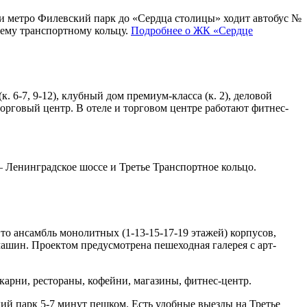
ии метро Филевский парк до «Сердца столицы» ходит автобус №
ьему транспортному кольцу.
Подробнее о ЖК «Сердце
6-7, 9-12), клубный дом премиум-класса (к. 2), деловой
торговый центр. В отеле и торговом центре работают фитнес-
 Ленинградское шоссе и Третье Транспортное кольцо.
то ансамбль монолитных (1-13-15-17-19 этажей) корпусов,
ашин. Проектом предусмотрена пешеходная галерея с арт-
карни, рестораны, кофейни, магазины, фитнес-центр.
ий парк 5-7 минут пешком. Есть удобные выезды на Третье