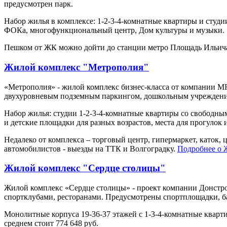
предусмотрен парк.
Набор жилья в комплексе: 1-2-3-4-комнатные квартиры и студи
ФОКа, многофункциональный центр, Дом культуры и музыки.
Пешком от ЖК можно дойти до станции метро Площадь Ильича,
Жилой комплекс "Метрополия"
«Метрополия» - жилой комплекс бизнес-класса от компании M
двухуровневым подземным паркингом, дошкольным учреждение
Набор жилья: студии 1-2-3-4-комнатные квартиры со свободным
и детские площадки для разных возрастов, места для прогулок 
Недалеко от комплекса – торговый центр, гипермаркет, каток
автомобилистов - выезды на ТТК и Волгоградку.
Подробнее о
Жилой комплекс "Сердце столицы"
Жилой комплекс «Сердце столицы» - проект компании Донстро
спортклубами, ресторанами. Предусмотрены спортплощадки, б
Монолитные корпуса 19-36-37 этажей с 1-3-4-комнатные кварти
среднем стоит 774 648 руб.