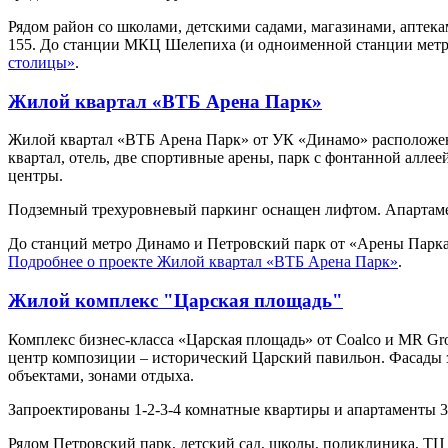
Рядом район со школами, детскими садами, магазинами, аптек
155. До станции МКЦ Шелепиха (и одноименной станции метро
столицы»
.
Жилой квартал «ВТБ Арена Парк»
Жилой квартал «ВТБ Арена Парк» от УК «Динамо» расположен в 
квартал, отель, две спортивные арены, парк с фонтанной аллее
центры.
Подземный трехуровневый паркинг оснащен лифтом. Апартамент
До станций метро Динамо и Петровский парк от «Арены Парка»
Подробнее о проекте Жилой квартал «ВТБ Арена Парк»
.
Жилой комплекс "Царская площадь"
Комплекс бизнес-класса «Царская площадь» от Coalco и MR Gro
центр композиции – исторический Царский павильон. Фасады 
объектами, зонами отдыха.
Запроектированы 1-2-3-4 комнатные квартиры и апартаменты 30
Рядом Петровский парк, детский сад, школы, поликлиника, ТЦ