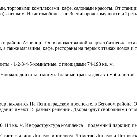
ами, торговыми комплексами, кафе, салонами красоты. От станц
) - пешком. На автомобиле – по Звенигородскому шоссе и Трет
районе Аэропорт. Он включает жилой квартал бизнес-класса (к. 
й, а также магазины, кафе, рестораны на первых этажах домов и 
ы - 1-2-3-4-5-комнатные, с площадями 74-198 кв. м.
 можно дойти за 5 минут. Главные трассы для автомобилистов –
up находится На Ленинградском проспекте, в Беговом районе. Э
здания имеют 15 разных решений. Дворы будут свободными от м
-114 кв. м. Инфраструктура комплекса – подземный паркинг, пе
 Старт, стадион Динамо, ипподром. До метро Динамо и Петровск