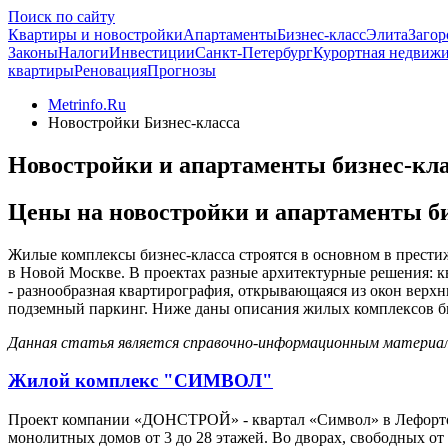
Поиск по сайту
Квартиры и новостройки
Апартаменты
Бизнес-класс
Элита
Загор
Законы
Налоги
Инвестиции
Санкт-Петербург
Курортная недвиж
квартиры
Реновация
Прогнозы
Metrinfo.Ru
Новостройки Бизнес-класса
Новостройки и апартаменты бизнес-кла
Цены на новостройки и апартаменты бизн
Жилые комплексы бизнес-класса строятся в основном в престиж
в Новой Москве. В проектах разные архитектурные решения: к
- разнообразная квартирография, открывающаяся из окон верхн
подземный паркинг. Ниже даны описания жилых комплексов би
Данная статья является справочно-информационным материало
Жилой комплекс "СИМВОЛ"
Проект компании «ДОНСТРОЙ» - квартал «Символ» в Лефортово
монолитных домов от 3 до 28 этажей. Во дворах, свободных о