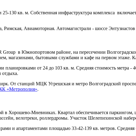
и 25-130 кв. м. Собственная инфраструктура комплекса включае
 Римская, Авиамоторная. Автомагистрали - шоссе Энтузиастов 
R Group в Южнопортовом районе, на пересечении Волгоградско
м, магазинами, бытовыми службами и кафе на первом этаже. К
и планировками от 24 до 103 кв. м. Средняя стоимость метра - 
и отдыха.
, цирк. От станций МЦК Угрешская и метро Волгоградский просп
 ЖК «Метрополия»
.
й в Хорошево-Мневниках. Квартал обеспечивается паркингом, ш
ассейн, велотреки, роллердромы. Участок Шелепихинской набер
рами и апартаментами площадью 33-42-139 кв. метров. Средняя с