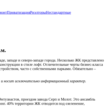
монт
Приватизация
Риэлторы
Нестандартные
.м.
де, западе и северо-западе города. Несколько ЖК представлено
конструкции в стиле лофт. Отличительные черты бизнес-класса
устройством, часто с собственными парками. Обязательно –
х и носит исключительно информационный характер.
тузиастов, проездом завода Серп и Молот. Это ансамбль
инг. 40% территории ЖК отводится под озеленение,