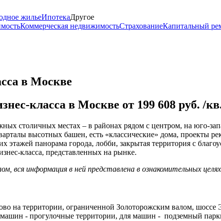
одное жилье
Ипотека
Другое
имость
Коммерческая недвижимость
Страхование
Капитальный ре
сса в Москве
ес-класса в Москве от 199 608 руб. /кв
ных столичных местах – в районах рядом с центром, на юго-запа
варталы высотных башен, есть «классические» дома, проекты ре
их этажей панорама города, лобби, закрытая территория с благо
знес-класса, представленных на рынке.
м, вся информация в ней представлена в ознакомительных целя
 на территории, ограниченной Золоторожским валом, шоссе Эн
т машин - прогулочные территории, для машин - подземный парк