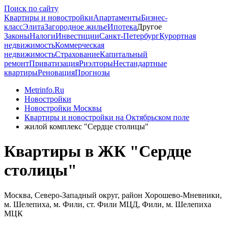
Поиск по сайту
Квартиры и новостройки
Апартаменты
Бизнес-
класс
Элита
Загородное жилье
Ипотека
Другое
Законы
Налоги
Инвестиции
Санкт-Петербург
Курортная
недвижимость
Коммерческая
недвижимость
Страхование
Капитальный
ремонт
Приватизация
Риэлторы
Нестандартные
квартиры
Реновация
Прогнозы
Metrinfo.Ru
Новостройки
Новостройки Москвы
Квартиры и новостройки на Октябрьском поле
жилой комплекс "Сердце столицы"
Квартиры в ЖК "Сердце
столицы"
Москва, Северо-Западный округ, район Хорошево-Мневники,
м. Шелепиха, м. Фили, ст. Фили МЦД, Фили, м. Шелепиха
МЦК