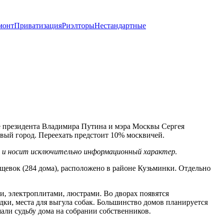
монт
Приватизация
Риэлторы
Нестандартные
е президента Владимира Путина и мэра Москвы Сергея
новый город. Переехать предстоит 10% москвичей.
х и носит исключительно информационный характер.
ущевок (284 дома), расположено в районе Кузьминки. Отдельно
, электроплитами, люстрами. Во дворах появятся
дки, места для выгула собак. Большинство домов планируется
шали судьбу дома на собрании собственников.