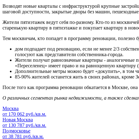
Возводят новые кварталы с инфраструктурой крупные застройщ
шаговой доступности, закрытые дворы без машин, пешеходные 
Жители пятиэтажек ведут себя по-разному. Кто-то из москвичей 
старенькую квартиру в пятиэтажке и покупает квартиру в ново
Тем москвичам, кто попадет в программу реновации, полезно б
дом подпадает под реновацию, если не менее 2/3 собств
голосуют как представители собственника-города.
Жители получат равнозначные квартиры - аналогичные по
«Переселенец» имеет право и на равноценную квартиру 
Дополнительные метры можно будет «докупить», в том ч
85-90% жителей останется жить в своих районах, кроме З
После того как программа реновации обкатается в Москве, она 
О различных сегментах рынка недвижимости, а также сделка
Москва
от 170 062 руб./кв.м.
Новая Москва
от 130 787 руб./кв.м.
Подмосковье
от 38 781 руб./кв.м.