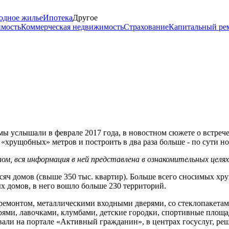
одное жилье
Ипотека
Другое
имость
Коммерческая недвижимость
Страхование
Капитальный ре
мы услышали в феврале 2017 года, в новостном сюжете о встреч
. «хрущобных» метров и построить в два раза больше - по сути 
м, вся информация в ней представлена в ознакомительных целя
сяч домов (свыше 350 тыс. квартир). Больше всего сносимых хр
ых домов, в него вошло больше 230 территорий.
емонтом, металлическими входными дверями, со стеклопакетами
рями, лавочками, клумбами, детские городки, спортивные площа
овали на портале «Активный гражданин», в центрах госуслуг, ре