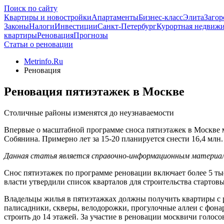
Поиск по сайту
Квартиры и новостройки
Апартаменты
Бизнес-класс
Элита
Загор
Законы
Налоги
Инвестиции
Санкт-Петербург
Курортная недвиж
квартиры
Реновация
Прогнозы
Статьи о реновации
Metrinfo.Ru
Реновация
Реновация пятиэтажек в Москве
Столичные районы изменятся до неузнаваемости
Впервые о масштабной программе сноса пятиэтажек в Москве 
Собянина. Примерно лет за 15-20 планируется снести 16,4 млн
Данная статья является справочно-информационным материало
Снос пятиэтажек по программе реновации включает более 5 ты
власти утвердили список кварталов для строительства стартов
Владельцы жилья в пятиэтажках должны получить квартиры с р
палисадники, скверы, велодорожки, прогулочные аллеи с фона
строить до 14 этажей. За участие в реновации москвичи голос