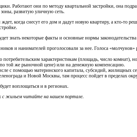
ики. Работают они по методу квартальной застройки, она подра
зоны, развитую уличную сеть.
ждет, когда снесут его дом и дадут новую квартиру, а кто-то реш
стройке.
удет знать некоторые факты и основные нормы законодательства
енников и нанимателей проголосовали за нее. Голоса «молчуно
 потребительским характеристикам (площадь, число комнат), но
(по той же рыночной цене) или на денежную компенсацию.
исле с помощью материнского капитала, субсидий, жилищных с
еленограда и Новой Москвы, там процесс пойдет в пределах окр
будет воплощаться и в регионах.
х с жильем читайте на нашем портале.