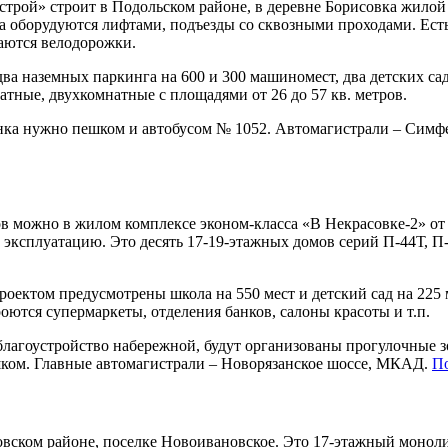
рой» строит в Подольском районе, в деревне Борисовка жилой
ома оборудуются лифтами, подъезды со сквозными проходами. Ес
аются велодорожки.
а наземных паркинга на 600 и 300 машиномест, два детских сада
атные, двухкомнатные с площадями от 26 до 57 кв. метров.
нка нужно пешком и автобусом № 1052. Автомагистрали – Симфе
ов можно в жилом комплексе эконом-класса «В Некрасовке-2» о
 в эксплуатацию. Это десять 17-19-этажных домов серий П-44Т,
оектом предусмотрены школа на 550 мест и детский сад на 225 м
ются супермаркеты, отделения банков, салоны красоты и т.п.
 благоустройство набережной, будут организованы прогулочные з
шком. Главные автомагистрали – Новорязанское шоссе, МКАД.
По
овском районе, поселке Новоивановское. Это 17-этажный монол