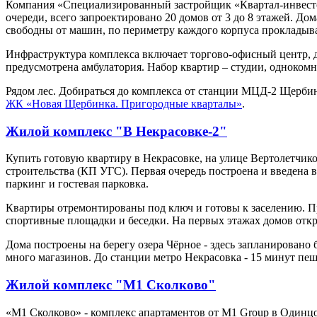
Компания «Специализированный застройщик «Квартал-инвестст
очереди, всего запроектировано 20 домов от 3 до 8 этажей. Д
свободны от машин, по периметру каждого корпуса прокладыв
Инфраструктура комплекса включает торгово-офисный центр, дв
предусмотрена амбулатория. Набор квартир – студии, однокомн
Рядом лес. Добираться до комплекса от станции МЦД-2 Щерби
ЖК «Новая Щербинка. Пригородные кварталы»
.
Жилой комплекс "В Некрасовке-2"
Купить готовую квартиру в Некрасовке, на улице Вертолетчик
строительства (КП УГС). Первая очередь построена и введена
паркинг и гостевая парковка.
Квартиры отремонтированы под ключ и готовы к заселению. Пр
спортивные площадки и беседки. На первых этажах домов откро
Дома построены на берегу озера Чёрное - здесь запланировано
много магазинов. До станции метро Некрасовка - 15 минут пе
Жилой комплекс "М1 Сколково"
«М1 Сколково» - комплекс апартаментов от M1 Group в Одинц