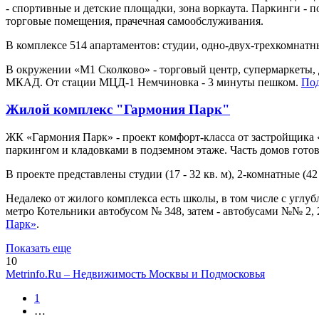
- спортивные и детские площадки, зона воркаута. Паркинги - 
торговые помещения, прачечная самообслуживания.
В комплексе 514 апартаментов: студии, одно-двух-трехкомнатные
В окружении «М1 Сколково» - торговый центр, супермаркеты, 
МКАД. От стации МЦД-1 Немчиновка - 3 минуты пешком.
Под
Жилой комплекс "Гармония Парк"
ЖК «Гармония Парк» - проект комфорт-класса от застройщика
паркингом и кладовками в подземном этаже. Часть домов готова
В проекте представлены студии (17 - 32 кв. м), 2-комнатные (42
Недалеко от жилого комплекса есть школы, в том числе с углу
метро Котельники автобусом № 348, затем - автобусами №№ 2, 
Парк»
.
Показать еще
10
Metrinfo.Ru – Недвижимость Москвы и Подмосковья
1
…