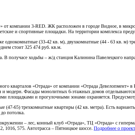
» от компании 3-RED. ЖК расположен в городе Видное, в микр
детские и спортивные площадки. На территории комплекса предус
кже однокомнатные (33-42 кв. м), двухкомнатные (44 - 63 кв. м) 
днем стоит 325 474 руб. кв.м.
а. В получасе ходьбы – ж/д станция Калинина Павелецкого напр
ного кварталов «Отрада» от компании «Отрада Девелопмент» в 
айн и модерн. Фасады монолитных 6-этажных домов отделываютс
ими площадками и прогулочными зонами охраняется. Предусмотр
ые (47-65) трехкомнатные квартиры (42 кв. метра). Есть вариан
 до потолка.
в окружении – лес, конный клуб «Отрада», ТЦ «Отрада» с гипер
32, 1016, 575. Автотрасса – Пятницкое шоссе.
Подробнее о проект