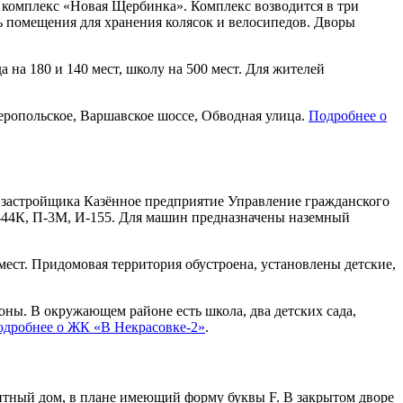
 комплекс «Новая Щербинка». Комплекс возводится в три
ть помещения для хранения колясок и велосипедов. Дворы
 на 180 и 140 мест, школу на 500 мест. Для жителей
ропольское, Варшавское шоссе, Обводная улица.
Подробнее о
т застройщика Казённое предприятие Управление гражданского
 П-44К, П-3М, И-155. Для машин предназначены наземный
ест. Придомовая территория обустроена, установлены детские,
оны. В окружающем районе есть школа, два детских сада,
дробнее о ЖК «В Некрасовке-2»
.
итный дом, в плане имеющий форму буквы F. В закрытом дворе