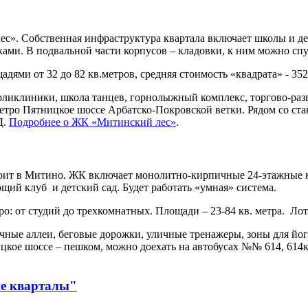
». Собственная инфраструктура квартала включает школы и дет
ами. В подвальной части корпусов – кладовки, к ним можно спу
ями от 32 до 82 кв.метров, cредняя стоимость «квадрата» - 352
 поликлиники, школа танцев, горнолыжный комплекс, торгово-ра
етро Пятницкое шоссе Арбатско-Покровской ветки. Рядом со ста
Д.
Подробнее о ЖК «Митинский лес»
.
т в Митино. ЖК включает монолитно-кирпичные 24-этажные кор
ий клуб и детский сад. Будет работать «умная» система.
о: от студий до трехкомнатных. Площади – 23-84 кв. метра. Лот
очные аллеи, беговые дорожки, уличные тренажеры, зоны для йо
цкое шоссе – пешком, можно доехать на автобусах №№ 614, 614к
е кварталы"