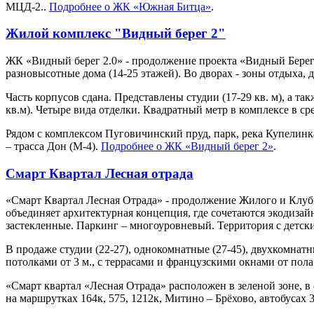
МЦД-2..
Подробнее о ЖК «Южная Битца»
.
Жилой комплекс "Видный берег 2"
ЖК «Видный берег 2.0» - продолжение проекта «Видный Берег
разновысотные дома (14-25 этажей). Во дворах - зоны отдыха, 
Часть корпусов сдана. Представлены студии (17-29 кв. м), а та
кв.м). Четыре вида отделки. Квадратный метр в комплексе в сре
Рядом с комплексом Пуговичинский пруд, парк, река Купелинк
– трасса Дон (М-4).
Подробнее о ЖК «Видный берег 2»
.
Смарт Квартал Лесная отрада
«Смарт Квартал Лесная Отрада» - продолжение Жилого и Клуб
объединяет архитектурная концепция, где сочетаются экодиз
застекленные. Паркинг – многоуровневый. Территория с детск
В продаже студии (22-27), однокомнатные (27-45), двухкомнатн
потолками от 3 м., с террасами и французскими окнами от пола
«Смарт квартал «Лесная Отрада» расположен в зеленой зоне, 
на маршрутках 164к, 575, 1212к, Митино – Брёхово, автобусах 