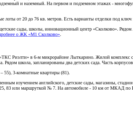
подземный и наземный. На первом и подземном этажах - многофу
 лоты от 20 до 76 кв. метров. Есть варианты отделки под ключ и 
детские сады, школы, инновационный центр «Сколково». Рядом л
робнее о ЖК «М1 Сколково»
.
 «ТКС Риэлти» в 6-м микрорайоне Лыткарино. Жилой комплекс с
. Рядом школа, запланированы два детских сада. Часть корпусов
 – 55), 3-комнатные квартиры (81).
бленным изучением английского, детские сады, магазины, стади
25, 83 или маршруткой № 7. На автомобиле - 10 км от МКАД по 