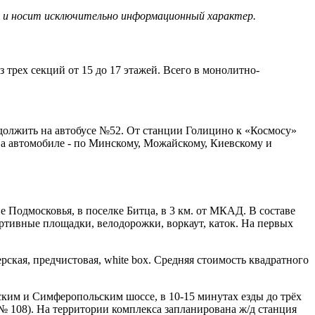
х и носит исключительно информационный характер.
трех секций от 15 до 17 этажей. Всего в монолитно-
одолжить на автобусе №52. От станции Голицино к «Космосу»
На автомобиле - по Минскому, Можайскому, Киевскому и
Подмосковья, в поселке Битца, в 3 км. от МКАД. В составе
ортивные площадки, велодорожки, воркаут, каток. На первых
ская, предчистовая, white box. Средняя стоимость квадратного
ким и Симферопольским шоссе, в 10-15 минутах езды до трёх
№ 108). На территории комплекса запланирована ж/д станция