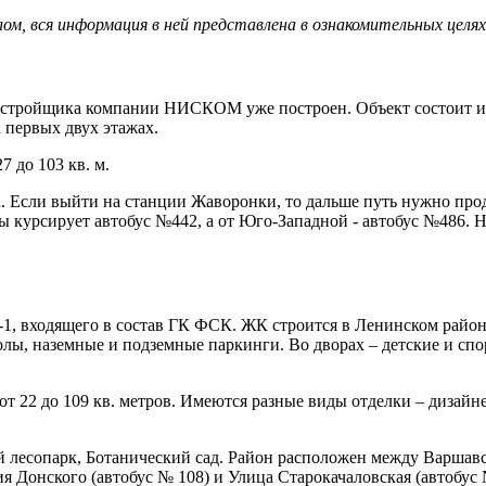
м, вся информация в ней представлена в ознакомительных целя
застройщика компании НИСКОМ уже построен. Объект состоит из 
 первых двух этажах.
7 до 103 кв. м.
а. Если выйти на станции Жаворонки, то дальше путь нужно пр
ы курсирует автобус №442, а от Юго-Западной - автобус №486. 
, входящего в состав ГК ФСК. ЖК строится в Ленинском районе 
колы, наземные и подземные паркинги. Во дворах – детские и сп
 22 до 109 кв. метров. Имеются разные виды отделки – дизайнер
лесопарк, Ботанический сад. Район расположен между Варшавс
 Донского (автобус № 108) и Улица Старокачаловская (автобус 