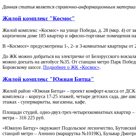
Данная статья является справочно-информационным материало
Жилой комплекс "Космос"
Жилой комплекс «Космос» на улице Победы, д. 28 (мкр. 4) от 
кирпичном доме 185 квартир и офисно-торговые помещения на
В «Космосе» предусмотрены 1-, 2- и 3-комнатные квартиры от 2
До ЖК можно добраться на электричке от Белорусского вокзал
можно доехать на автобусе №35. От станции метро Парк Побед
Боровскому шоссе.
Подробнее о ЖК «Космос»
.
Жилой комплекс "Южная Битца"
Жилой район «Южная Битца» – проект комфорт-класса от ДСК-1
комплекса – корпуса 17-25 этажей, четыре детских сада, две ш
этажах - супермаркеты, магазины, кафе.
Площади студий, одно-двух-трех-четырехкомнатных квартир – от
метра – 316 225 руб.
«Южную Битцу» окружают Подольское лесничество, Бутовский 
станций метро – Аннино (маршрутка №1019К), Бульвар Дмитрия