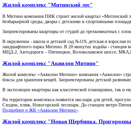
Жилой комплекс "Митинский лес"
В Митино компания ПИК строит жилой квартал «Митинский лес
безбарьерной среды, дворы с детскими и спортивными площадк
Запроектированы квартиры от студий до трехкомнатных с площад
В окружении - школа и детский сад №119, детская и взрослая
ландшафтного парка Митино. В 20 минутах ходьбы - станция м
МЦД-2. Автодороги – Пятницкое, Волоколамское шоссе, МКА
Жилой комплекс "Аквилон Митино"
Жилой комплекс «Аквилон Митино» компания «Аквилон» строи
боксы для хранения вещей. Запроектированы детский развивающ
В экспозиции квартиры как классической планировки, так и евр
На территории комплекса появится эко-парк для детей, прогул
Сходни, пляж, Новогорский лесопарк. До станции метро Пятни
Подробнее о ЖК «Аквилон Митино»
.
Жилой комплекс "Новая Щербинка. Пригородны