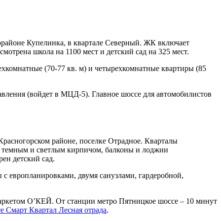
орайоне Купелинка, в квартале Северный. ЖК включает
мотрена школа на 1100 мест и детский сад на 325 мест.
трехкомнатные (70-77 кв. м) и четырехкомнатные квартиры (85
авления (войдет в МЦД-5). Главное шоссе для автомобилистов
Красногорском районе, поселке Отрадное. Кварталы
я темным и светлым кирпичом, балконы и лоджии
ен детский сад.
ты с европланировками, двумя санузлами, гардеробной,
маркетом О’КЕЙ. От станции метро Пятницкое шоссе – 10 минут
е Смарт Квартал Лесная отрада
.