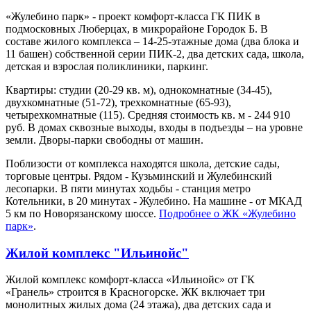
«Жулебино парк» - проект комфорт-класса ГК ПИК в
подмосковных Люберцах, в микрорайоне Городок Б. В
составе жилого комплекса – 14-25-этажные дома (два блока и
11 башен) собственной серии ПИК-2, два детских сада, школа,
детская и взрослая поликлиники, паркинг.
Квартиры: студии (20-29 кв. м), однокомнатные (34-45),
двухкомнатные (51-72), трехкомнатные (65-93),
четырехкомнатные (115). Средняя стоимость кв. м - 244 910
руб. В домах сквозные выходы, входы в подъезды – на уровне
земли. Дворы-парки свободны от машин.
Поблизости от комплекса находятся школа, детские сады,
торговые центры. Рядом - Кузьминский и Жулебинский
лесопарки. В пяти минутах ходьбы - станция метро
Котельники, в 20 минутах - Жулебино. На машине - от МКАД
5 км по Новорязанскому шоссе.
Подробнее о ЖК «Жулебино
парк»
.
Жилой комплекс "Ильинойс"
Жилой комплекс комфорт-класса «Ильинойс» от ГК
«Гранель» строится в Красногорске. ЖК включает три
монолитных жилых дома (24 этажа), два детских сада и