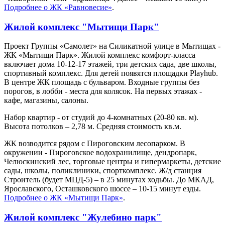
Подробнее о ЖК «Равновесие»
.
Жилой комплекс "Мытищи Парк"
Проект Группы «Самолет» на Силикатной улице в Мытищах -
ЖК «Мытищи Парк». Жилой комплекс комфорт-класса
включает дома 10-12-17 этажей, три детских сада, две школы,
спортивный комплекс. Для детей появятся площадки Playhub.
В центре ЖК площадь с бульваром. Входные группы без
порогов, в лобби - места для колясок. На первых этажах -
кафе, магазины, салоны.
Набор квартир - от студий до 4-комнатных (20-80 кв. м).
Высота потолков – 2,78 м. Средняя стоимость кв.м.
ЖК возводится рядом с Пироговским лесопарком. В
окружении - Пироговское водохранилище, дендропарк,
Челюскинский лес, торговые центры и гипермаркеты, детские
сады, школы, поликлиники, спорткомплекс. Ж/д станция
Строитель (будет МЦД-5) – в 25 минутах ходьбы. До МКАД,
Ярославского, Осташковского шоссе – 10-15 минут езды.
Подробнее о ЖК «Мытищи Парк»
.
Жилой комплекс "Жулебино парк"