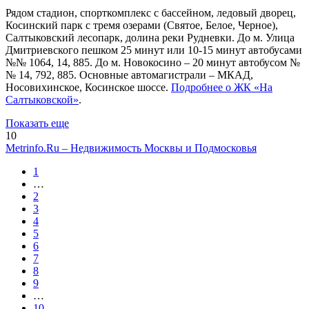
Рядом стадион, спорткомплекс с бассейном, ледовый дворец,
Косинский парк с тремя озерами (Святое, Белое, Черное),
Салтыковский лесопарк, долина реки Рудневки. До м. Улица
Дмитриевского пешком 25 минут или 10-15 минут автобусами
№№ 1064, 14, 885. До м. Новокосино – 20 минут автобусом №
№ 14, 792, 885. Основные автомагистрали – МКАД,
Носовихинское, Косинское шоссе.
Подробнее о ЖК «На
Салтыковской»
.
Показать еще
10
Metrinfo.Ru – Недвижимость Москвы и Подмосковья
1
…
2
3
4
5
6
7
8
9
…
10