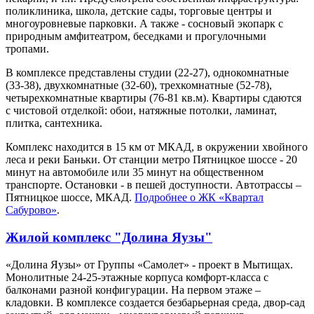
поликлиника, школа, детские сады, торговые центры и
многоуровневые парковки. А также - сосновый экопарк с
природным амфитеатром, беседками и прогулочными
тропами.
В комплексе представлены студии (22-27), однокомнатные
(33-38), двухкомнатные (32-60), трехкомнатные (52-78),
четырехкомнатные квартиры (76-81 кв.м). Квартиры сдаются
с чистовой отделкой: обои, натяжные потолки, ламинат,
плитка, сантехника.
Комплекс находится в 15 км от МКАД, в окружении хвойного
леса и реки Баньки. От станции метро Пятницкое шоссе - 20
минут на автомобиле или 35 минут на общественном
транспорте. Остановки - в пешей доступности. Автотрассы –
Пятницкое шоссе, МКАД.
Подробнее о ЖК «Квартал
Сабурово»
.
Жилой комплекс "Долина Яузы"
«Долина Яузы» от Группы «Самолет» - проект в Мытищах.
Монолитные 24-25-этажные корпуса комфорт-класса с
балконами разной конфигурации. На первом этаже –
кладовки. В комплексе создается безбарьерная среда, двор-сад