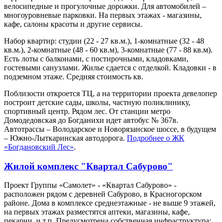
велосипедные и прогулочные дорожки. Для автомобилей –
многоуровневые парковки. На первых этажах - магазины,
кафе, салоны красоты и другие сервисы.
Набор квартир: студии (22 - 27 кв.м.), 1-комнатные (32 - 48
кв.м.), 2-комнатные (48 - 60 кв.м), 3-комнатные (77 - 88 кв.м).
Есть лоты с балконами, с постирочными, кладовками,
гостевыми санузлами. Жилье сдается с отделкой. Кладовки - в
подземном этаже. Средняя стоимость кв.
Поблизости откроется ТЦ, а на территории проекта девелопер
построит детские сады, школы, частную поликлинику,
спортивный центр. Рядом лес. От станции метро
Домодедовская до Богданихи идет автобус № 367в.
Автотрассы – Володарское и Новорязанское шоссе, в будущем
– Южно-Лыткаринская автодорога.
Подробнее о ЖК
«Богдановский Лес»
.
Жилой комплекс "Квартал Сабурово"
Проект Группы «Самолет» - «Квартал Сабурово» -
расположен рядом с деревней Сабурово, в Красногорском
районе. Дома в комплексе среднеэтажные - не выше 9 этажей,
на первых этажах разместятся аптеки, магазины, кафе,
пекарни, и т.п. Предусмотрена собственная инфраструктура: