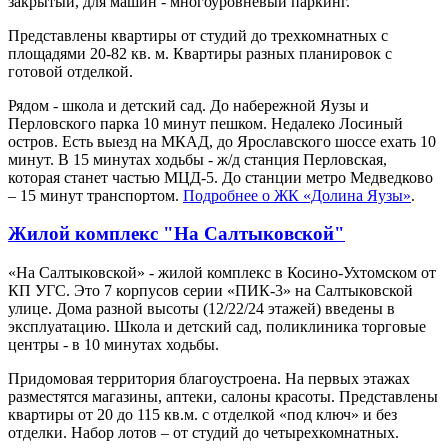
закрытый, для машин - многоуровневый паркинг.
Представлены квартиры от студий до трехкомнатных с
площадями 20-82 кв. м. Квартиры разных планировок с
готовой отделкой.
Рядом - школа и детский сад. До набережной Яузы и
Перловского парка 10 минут пешком. Недалеко Лосиный
остров. Есть выезд на МКАД, до Ярославского шоссе ехать 10
минут. В 15 минутах ходьбы - ж/д станция Перловская,
которая станет частью МЦД-5. До станции метро Медведково
– 15 минут транспортом.
Подробнее о ЖК «Долина Яузы»
.
Жилой комплекс "На Салтыковской"
«На Салтыковской» - жилой комплекс в Косино-Ухтомском от
КП УГС. Это 7 корпусов серии «ПИК-3» на Салтыковской
улице. Дома разной высоты (12/22/24 этажей) введены в
эксплуатацию. Школа и детский сад, поликлиника торговые
центры - в 10 минутах ходьбы.
Придомовая территория благоустроена. На первых этажах
разместятся магазины, аптеки, салоны красоты. Представлены
квартиры от 20 до 115 кв.м. с отделкой «под ключ» и без
отделки. Набор лотов – от студий до четырехкомнатных.