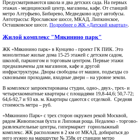
Предусматриваются школа и два детских сада. На первых
этажах - медицинский центр, магазины, кафе. От станций
метро Алтуфьево, Бибирево, Медведково идут автобусы.
Автотрассы: Ярославское шоссе, МКАД, Липкинское,
Осташковское шоссе.
Подробнее о ЖК «Датский квартал»
.
Жилой комплекс "Мякинино парк"
ЖК «Мякинино парк» в Кунцево - проект ГК ПИК. Это
монолитные жилые дома 15-25 этажей с детским садом,
школой, паркингом и торговым центром. Первые этажи
предназначены для магазинов, кафе и другой
инфраструктуры. Дворы свободны от машин, подъезды со
сквозными проходами, входные двери – на уровне земли.
В комплексе запроектированы студии, одно-, двух-, трех- и
четырехкомнатные квартиры с площадями 19,8-44,6; 50,7-72;
64,6-92,7 и 93 кв. м. Квартиры сдаются с отделкой. Средняя
стоимость метра – руб.
«Мякинино Парк» с трех сторон окружен рекой Москвой,
рядом Живописная бухта и Липовая роща. Недалеко - торгово-
развлекательные центры, гипермаркет горнолыжный
комплекс. ЖК расположен в 2 км от МКАД, добираться до
него нужно на маршрутке № 358к от станции метро