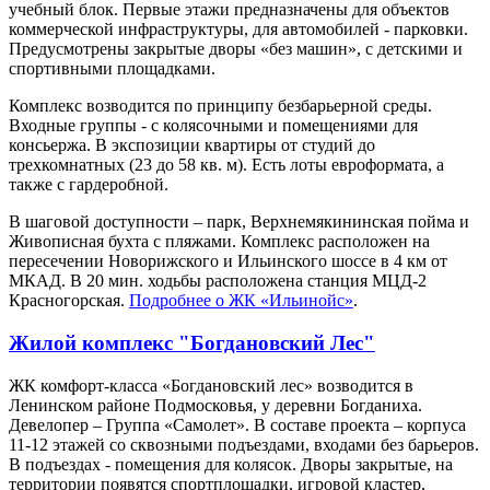
учебный блок. Первые этажи предназначены для объектов
коммерческой инфраструктуры, для автомобилей - парковки.
Предусмотрены закрытые дворы «без машин», с детскими и
спортивными площадками.
Комплекс возводится по принципу безбарьерной среды.
Входные группы - с колясочными и помещениями для
консьержа. В экспозиции квартиры от студий до
трехкомнатных (23 до 58 кв. м). Есть лоты евроформата, а
также с гардеробной.
В шаговой доступности – парк, Верхнемякининская пойма и
Живописная бухта с пляжами. Комплекс расположен на
пересечении Новорижского и Ильинского шоссе в 4 км от
МКАД. В 20 мин. ходьбы расположена станция МЦД-2
Красногорская.
Подробнее о ЖК «Ильинойс»
.
Жилой комплекс "Богдановский Лес"
ЖК комфорт-класса «Богдановский лес» возводится в
Ленинском районе Подмосковья, у деревни Богданиха.
Девелопер – Группа «Самолет». В составе проекта – корпуса
11-12 этажей со сквозными подъездами, входами без барьеров.
В подъездах - помещения для колясок. Дворы закрытые, на
территории появятся спортплощадки, игровой кластер,