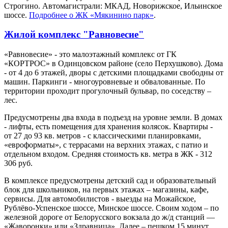
Строгино. Автомагистрали: МКАД, Новорижское, Ильинское
шоссе.
Подробнее о ЖК «Мякинино парк»
.
Жилой комплекс "Равновесие"
«Равновесие» - это малоэтажный комплекс от ГК
«КОРТРОС» в Одинцовском районе (село Перхушково). Дома
- от 4 до 6 этажей, дворы с детскими площадками свободны от
машин. Паркинги - многоуровневые и обвалованные. По
территории проходит прогулочный бульвар, по соседству –
лес.
Предусмотрены два входа в подъезд на уровне земли. В домах
- лифты, есть помещения для хранения колясок. Квартиры -
от 27 до 93 кв. метров - с классическими планировками,
«евроформаты», с террасами на верхних этажах, с патио и
отдельном входом. Средняя стоимость кв. метра в ЖК - 312
306 руб.
В комплексе предусмотрены детский сад и образовательный
блок для школьников, на первых этажах – магазины, кафе,
сервисы. Для автомобилистов - выезды на Можайское,
Рублёво-Успенское шоссе, Минское шоссе. Своим ходом – по
железной дороге от Белорусского вокзала до ж/д станций —
«Жаворонки» или «Здравница». Далее – пешком 15 минут.