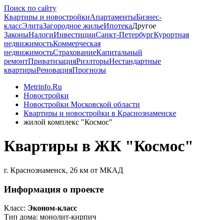
Поиск по сайту
Квартиры и новостройки
Апартаменты
Бизнес-
класс
Элита
Загородное жилье
Ипотека
Другое
Законы
Налоги
Инвестиции
Санкт-Петербург
Курортная
недвижимость
Коммерческая
недвижимость
Страхование
Капитальный
ремонт
Приватизация
Риэлторы
Нестандартные
квартиры
Реновация
Прогнозы
Metrinfo.Ru
Новостройки
Новостройки Московской области
Квартиры и новостройки в Краснознаменске
жилой комплекс "Космос"
Квартиры в ЖК "Космос"
г. Краснознаменск, 26 км от МКАД
Информация о проекте
Класс:
Эконом-класс
Тип дома:
монолит-кирпич