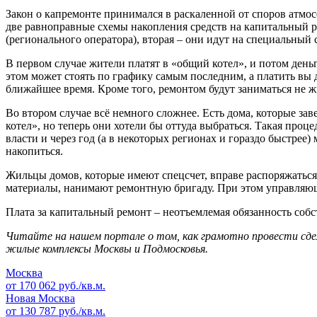
Закон о капремонте принимался в раскаленной от споров атмос
две равноправные схемы накопления средств на капитальный 
(регионального оператора), вторая – они идут на специальный 
В первом случае жители платят в «общий котел», и потом ден
этом может стоять по графику самым последним, а платить вы
ближайшее время. Кроме того, ремонтом будут заниматься не ж
Во втором случае всё немного сложнее. Есть дома, которые заве
котел», но теперь они хотели бы оттуда выбраться. Такая про
власти и через год (а в некоторых регионах и гораздо быстрее
накопиться.
Жильцы домов, которые имеют спецсчет, вправе распоряжаться 
материалы, нанимают ремонтную бригаду. При этом управляюща
Плата за капитальный ремонт – неотъемлемая обязанность соб
Читайте на нашем портале о том, как грамотно провести сдел
жилые комплексы Москвы и Подмосковья.
Москва
от 170 062 руб./кв.м.
Новая Москва
от 130 787 руб./кв.м.