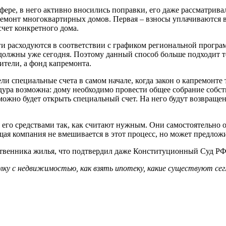
фере, в него активно вносились поправки, его даже рассматрива
ремонт многоквартирных домов. Первая – взносы уплачиваются 
счет конкретного дома.
ьги расходуются в соответствии с графиком региональной програ
 должны уже сегодня. Поэтому данный способ больше подходит 
ители, а фонд капремонта.
ли специальные счета в самом начале, когда закон о капремонте 
цедура возможна: дому необходимо провести общее собрание собс
) можно будет открыть специальный счет. На него будут возвращ
его средствами так, как считают нужным. Они самостоятельно о
я компания не вмешивается в этот процесс, но может предложи
ственника жилья, что подтвердил даже Конституционный Суд РФ.
ку с недвижимостью, как взять ипотеку, какие существуют сег