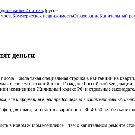
одное жилье
Ипотека
Другое
имость
Коммерческая недвижимость
Страхование
Капитальный ре
пят деньги
 дома – была такая специальная строчка в квитанции на квартп
да-то совсем на задний план. Граждане Российской Федерации об
есении изменений в Жилищный кодекс РФ и отдельные законодат
м, вся информация в ней представлена в ознакомительных целя
 фонд ветшает, вползает в аварийность. 30-40-50 лет без капита
ить в новом жилом комплексе – там о капитальном ремонте стоит