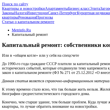
Поиск по сайту
Квартиры и новостройки
Апартаменты
Бизнес-класс
Элита
Загор
Законы
Налоги
Инвестиции
Санкт-Петербург
Курортная недвиж
квартиры
Реновация
Прогнозы
Статьи о капитальном ремонте
Metrinfo.Ru
Капитальный ремонт
Капитальный ремонт: собственники ко
Или в «общем котле» или у себя на спецсчете
До 1990-го года граждане СССР платили за капитальный ремонт
исторических событий, которые отодвинули тему капремонта ку
закон о капитальном ремонте (ФЗ № 271 от 25.12.2012 «О вн
Данная статья является справочно-информационным материало
К этому времени стало ясно, что так больше жить нельзя. Жилой
биографии среднестатистического городского дома.
Конечно, чем старше здание, тем больше проблем. Куда лучше ж
квартиры, то лучше обратить внимание на новостройки.