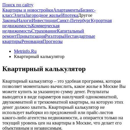
Поиск по сайту
Квартиры и новостройки
Апартаменты
Бизнес-
класс
Элита
Загородное жилье
Ипотека
Другое
Законы
Налоги
Инвестиции
Санкт-Петербург
Курортная
недвижимость
Коммерческая
недвижимость
Страхование
Капитальный
ремонт
Приватизация
Риэлторы
Нестандартные
квартиры
Реновация
Прогнозы
Metrinfo.Ru
Квартирный калькулятор
Квартирный калькулятор
Квартирный калькулятор – это удобная программа, которая
позволяет моментально вычислить, какое жилье в Москве Вы
можете купить за указанную сумму денег. Результаты
выводятся в виде параметров наилучшей однокомнатной,
двухкомнатной и трехкомнатной квартиры, на которую этих
денег должно хватить. Квартирный калькулятор не
использует выборки из предложений или прайс-листов
какого-либо агентства недвижимости, а опирается только на
текущий уровень цен на квартиры в Москве, что делает его
объективным и независимым.