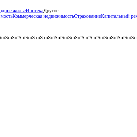
одное жилье
Ипотека
Другое
имость
Коммерческая недвижимость
Страхование
Капитальный ре
ЅпїЅпїЅпїЅпїЅпїЅ пїЅ пїЅпїЅпїЅпїЅпїЅпїЅ пїЅ пїЅпїЅпїЅпїЅпїЅпїЅп