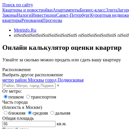
Поиск по сайту
Квартиры и новостройки
Апартаменты
Бизнес-класс
Элита
Загор
Законы
Налоги
Инвестиции
Санкт-Петербург
Курортная недвиж
квартиры
Реновация
Прогнозы
Metrinfo.Ru
пїЅпїЅпїЅпїЅпїЅпїЅпїЅпїЅпїЅпїЅ пїЅпїЅпїЅпїЅпїЅпїЅ пїЅпї
Онлайн калькулятор оценки квартир
Узнайте за сколько можно продать или сдать вашу квартиру
Расположение
Выбрать другое расположение
метро
район Москвы
город Подмосковья
×
От метро:
пешком
транспортом
Часть города
(близость к Москве)
ближняя
средняя
дальняя
Общая площадь
кв.м.