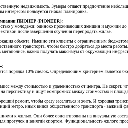
обственную недвижимость. Зумеры отдают предпочтение неболь
м интересом пользуется гибкая планировка.
компании ПИОНЕР (PIONEER):
ностью у молодежи: одиноко проживающих женщин и мужчин до 3
пективой после завершения обучения перепродать жилье.
 локация объекта. Именно эти клиенты с ограниченным бюджето
ственного транспорта, чтобы быстро добраться до места работы,
в мегаполисе, важно получать максимум от окружающей инфрастр
»:
ится порядка 10% сделок. Определяющим критерием является бю
мисс между стоимостью и удаленностью от центра. Не секрет, ч
т на перспективу и ищут компромисс между стоимостью и площа
роший ремонт, чтобы сразу заселиться и жить. И хорошая транс
анций метро, иных видов общественного транспорта - важный фа
аниями к жилью. Они более ориентированы на визуальную сост
для прогулок и занятий спортом. Функциональность жилого про