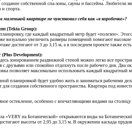
 создание собственной спа-зоны, сауны и бассейна. Любители м
 и спорта.
маленькой квартире не чувствовал себя как «в коробочке»?
пп (Tekta Group):
ланировку, где каждый квадратный метр будет «полезен». Этого
кже визуально увеличить размеры помещений помогают высокие 
аже достигают от 3 до 3,15 м, а в последнем проекте также есть
(Plus Development):
 Здесь зонированием раздвижной стеной можно легко все простра
я с друзьями или спокойно отдохнуть после рабочего дня. Два ок
ровка позволяет максимально использовать каждый квадратный м
нной планировкой будет удобно жить и заниматься рабочими дела
арт для создания собственного пространства. Квартира под инвес
мное остекление, особенно с впечатляющими видами на столицу
тала «VERY на Ботанической» открываются виды на Ботанически
достигают высоты от 2,95 до 3,15 м. В окружении каскада прудо