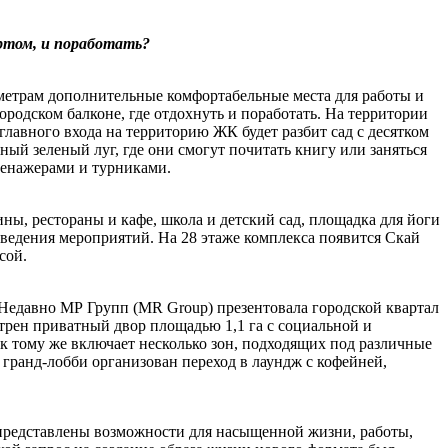
ртом, и поработать?
 метрам дополнительные комфортабельные места для работы и
родском балконе, где отдохнуть и поработать. На территории
лавного входа на территорию ЖК будет разбит сад с десятком
ый зеленый луг, где они смогут почитать книгу или заняться
ренажерами и турниками.
ы, рестораны и кафе, школа и детский сад, площадка для йоги
роведения мероприятий. На 28 этаже комплекса появится Скай
сой.
Недавно МР Групп (MR Group) презентовала городской квартал
трен приватный двор площадью 1,1 га с социальной и
 к тому же включает несколько зон, подходящих под различные
 гранд-лобби организован переход в лаундж с кофейней,
представлены возможности для насыщенной жизни, работы,