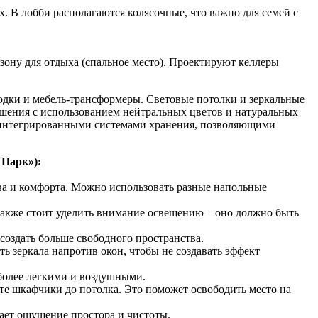
 В лобби располагаются колясочные, что важно для семей с
зону для отдыха (спальное место). Проектируют келлеры
одки и мебель-трансформеры. Световые потолки и зеркальные
шения с использованием нейтральных цветов и натуральных
и интегрированными системами хранения, позволяющими
 Парк»):
ва и комфорта. Можно использовать разные напольные
 Также стоит уделить внимание освещению – оно должно быть
создать больше свободного пространства.
ь зеркала напротив окон, чтобы не создавать эффект
 более легкими и воздушными.
ите шкафчики до потолка. Это поможет освободить место на
ает ощущение простора и чистоты.