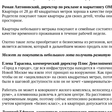
Роман Антоновский, директор по рекламе и маркетингу ОМ
Квартира от 28 до 40 квадратных метров хороша в качестве пе
Родители покупают такие квартиры для своих детей, чтобы они 
просторное.
Квартиры небольшого метража покупают и семейные состоятел
качестве временного проживания в течение рабочей недели.
Охотно такие лоты приобретают и бизнесмены из регионов, кот
является активом, который в дальнейшем можно продать или пе
Может ли покупатель небольшого лота получить развитую и
Елена Тарасова, коммерческий директор Плюс Девелопмент 
«Город в городе», где вся инфраструктура находится в «тапо
Новой Москве мы взяли этот принцип на вооружение. Как при
чтобы он не «зацикливался» на своих квадратных метрах, пото
были в шаговой доступности или он не хочет «заморачиваться
Работать он может в коворкинге жилого комплекса, велосипед о
руме», а племянника развлечь в детском центре. На расстояни
современным людям, поэтому сейчас интенсивно развивается с
учетом критериев «бизнес-класс», а в квартирах допускается э
Дмитрий Ефимов, заместитель коммерческого директора 