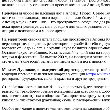
нетворкинга, занятий спортом и хобби, а главное – постоянно
положен в основу строящегося проекта компании Апсайд Девело
Приобретая любой по площади лот в Апсайд Тауэрс (Upside To
всесезонного ландшафтного парка на площади более 2,5 га, со
Апсайд Клуб (Upside Club). Это пространство, созданное для р
пока проект реализуется, мы проводим для наших резидентов о
лекции с психологом и многое другое.
На территории сверхквартала площадь пространства Апсайд Клуб
переговорные, коворкинг, репетитории, «сухой» бассейн и дву
возрасте от 12 до 17 лет. На крыше клуба появится барбекю-па
Останкинскую телебашню. Кстати, самый лучший вид на город 
отдыха и фотосессий. На высоте 200 м, на последнем этаже н
стоун рум (stone room), залами для медитаций и йога-практик.
Максим Лучников, коммерческий директор девелоперской 
Будущий премиальный жилой квартал у станции
метро Минска
рестораны, фудмаркеты, салоны красоты и другие предприятия
Стилобатная часть в жилых башнях полностью будет отведена 
разместят: трансформируемые помещения для коворкинга, хобби
помещения для отдыха и общения. Так, проектом предусмотре
кинозал и плайстатион (playstation) -зона. В распоряжении та
Особое внимание в проекте уделено компонентам здорового обр