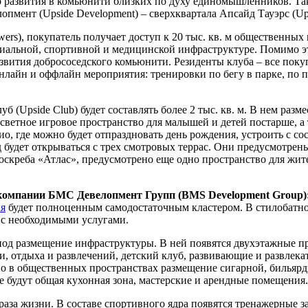
го развития в комьюнити близких по духу единомышленников. Та
пмент (Upside Development) – сверхквартала Апсайд Тауэрс (Up
wers), покупатель получает доступ к 20 тыс. кв. м общественн
циальной, спортивной и медицинской инфраструктуре. Помимо эт
азвития добрососедского комьюнити. Резиденты клуба – все покуп
нлайн и оффлайн мероприятия: тренировки по бегу в парке, по п
 (Upside Club) будет составлять более 2 тыс. кв. м. В нем разм
хсветное игровое пространство для малышей и детей постарше, 
тио, где можно будет отпраздновать день рождения, устроить с с
будет открываться с трех смотровых террас. Они предусмотрен
ебоскреба «Атлас», предусмотрено еще одно пространство для ж
компании БМС Девелопмент Групп (BMS Development Group)
я
будет полноценным самодостаточным кластером. В стилобатно
 с необходимыми услугами.
под размещение инфраструктуры. В ней появятся двухэтажные пр
, отдыха и развлечений, детский клуб, развивающие и развлека
но в общественных пространствах размещение сигарной, бильяр
кже будут общая кухонная зона, мастерские и арендные помещения.
аза жизни. В составе спортивного ядра появятся тренажерные з