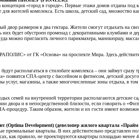
 концепция «город в городе». Первые этажи домов отданы под 
 для жителей комплекса. Есть школа, детский сад, множество ка
вор размером в два гектара. Жители смогут отдыхать на свеж
ль них будет обустроен променад с декоративными клумбами и де
куда можно пригласить личного парикмахера, маникюршу, масса
РАПОЛИС» от ГК «Основа» на проспекте Мира. Здесь действите
 располагаться в стилобате комплекса – они займут сразу три
 появятся СПА-центр с бассейном и фитнесом, детский досугов
ры услуг, магазины, а также многочисленные зоны отдыха, в том
дых семей на внутренней территории располагаются детские сад
ии двора и в непосредственной близости, если говорить о «Фи
-процедур. Таким образом, жители и их гости имеют возможнос
т (Optima Development) (девелопер жилого квартала «Прайм
е премиальные кварталы. В них действительно представлен по
ах, как правило, не проектируются квартиры площадью менее 40