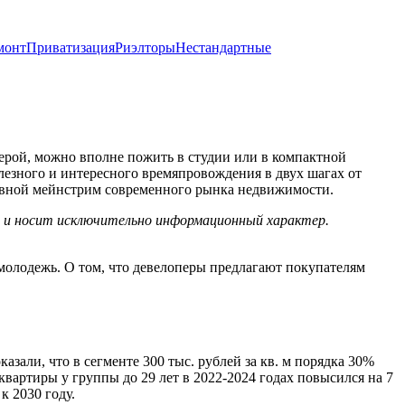
монт
Приватизация
Риэлторы
Нестандартные
ьерой, можно вполне пожить в студии или в компактной
олезного и интересного времяпровождения в двух шагах от
сновной мейнстрим современного рынка недвижимости.
х и носит исключительно информационный характер.
 молодежь. О том, что девелоперы предлагают покупателям
азали, что в сегменте 300 тыс. рублей за кв. м порядка 30%
вартиры у группы до 29 лет в 2022-2024 годах повысился на 7
к 2030 году.