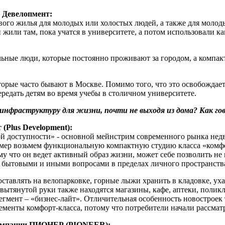
 Девелопмент:
рвого жилья для молодых или холостых людей, а также для молод
жили там, пока учатся в университете, а потом использовали ка
ьные люди, которые постоянно проживают за городом, а компак
орые часто бывают в Москве. Помимо того, что это освобождает
редать детям во время учебы в столичном университете.
нфраструктуру для жизни, почти не выходя из дома? Как го
(Plus Development):
чной доступности» - основной мейнстрим современного рынка не
мер возьмем функциональную компактную студию класса «комфо
му что он ведет активный образ жизни, может себе позволить не
» бытовыми и иными вопросами в пределах личного пространств
ставлять на велопарковке, горные лыжи хранить в кладовке, уха
и вытянутой руки также находятся магазины, кафе, аптеки, полик
егмент – «бизнес-лайт». Отличительная особенность новостроек
лементы комфорт-класса, потому что потребители начали рассматр
компании ПИОНЕР (PIONEER):