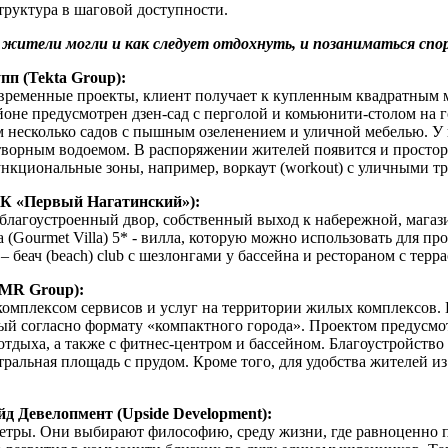
труктура в шаговой доступности.
 жители могли и как следует отдохнуть, и позаниматься спо
пп (Tekta Group):
современные проекты, клиент получает к купленным квадратным
не предусмотрен дзен-сад с перголой и комьюнити-столом на го
м несколько садов с пышным озеленением и уличной мебелью. У г
отворным водоемом. В распоряжении жителей появится и просторн
нкциональные зоны, например, воркаут (workout) с уличными т
К «Первый Нагатинский»):
лагоустроенный двор, собственный выход к набережной, магазин
 (Gourmet Villa) 5* - вилла, которую можно использовать для п
 беач (beach) сlub c шезлонгами у бассейна и рестораном с терра
(MR Group):
омплексом сервисов и услуг на территории жилых комплексов. 
ный согласно формату «компактного города». Проектом предусмо
тдыха, а также с фитнес-центром и бассейном. Благоустройство
ральная площадь с прудом. Кроме того, для удобства жителей из
д Девелопмент (Upside Development):
метры. Они выбирают философию, среду жизни, где равноценно 