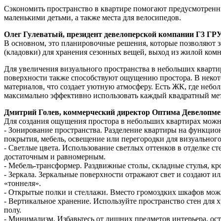
Сэкономить пространство в квартире помогают предусмотренны
маленькими детьми, а также места для велосипедов.
Олег Гулеватый, президент девелоперской компании Г3 Г
В основном, это планировочные решения, которые позволяют зо
(кладовки) для хранения сезонных вещей, выход из жилой комна
Для увеличения визуального пространства в небольших кварт
поверхности также способствуют ощущению простора. В неко
материалов, что создает уютную атмосферу. Есть ЖК, где н
максимально эффективно использовать каждый квадратный ме
Дмитрий Голев, коммерческий директор Оптима Девелопмен
Для создания ощущения простора в небольших квартирах можн
- Зонирование пространства. Разделение квартиры на функцио
покрытия, мебель, освещение или перегородки для визуального
- Светлые цвета. Использование светлых оттенков в отделке с
достаточным и равномерным.
- Мебель-трансформер. Раздвижные столы, складные стулья, кр
- Зеркала. Зеркальные поверхности отражают свет и создают и
«тоннеля».
- Открытые полки и стеллажи. Вместо громоздких шкафов мож
- Вертикальное хранение. Используйте пространство стен для 
полу.
- Минимализм. Избавьтесь от лишних предметов интерьера, ос