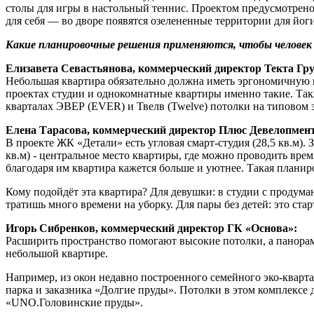
столы для игры в настольный теннис. Проектом предусмотрено
для себя — во дворе появятся озелененные территории для йоги
Какие планировочные решения применяются, чтобы человек в 
Елизавета Севастьянова, коммерческий директор Текта Гру
Небольшая квартира обязательно должна иметь эргономичную п
проектах студии и однокомнатные квартиры именно такие. Та
кварталах ЭВЕР (EVER) и Твелв (Twelve) потолки на типовом эт
Елена Тарасова, коммерческий директор Плюс Девелопмент 
В проекте ЖК «Детали» есть угловая смарт-студия (28,5 кв.м).
кв.м) - центральное место квартиры, где можно проводить врем
благодаря им квартира кажется больше и уютнее. Такая плани
Кому подойдёт эта квартира? Для девушки: в студии с продума
тратишь много времени на уборку. Для пары без детей: это ст
Игорь Сибренков, коммерческий директор ГК «Основа»:
Расширить пространство помогают высокие потолки, а панора
небольшой квартире.
Например, из окон недавно построенного семейного эко-квар
парка и заказника «Долгие пруды». Потолки в этом комплексе 
«UNO.Головинские пруды».