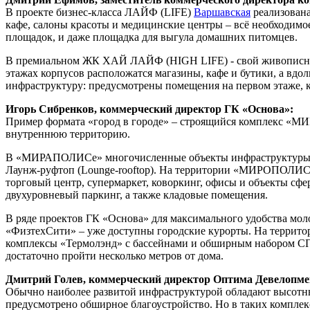
В проекте бизнес-класса ЛАЙФ (LIFE)
Варшавская
реализована
кафе, салоны красоты и медицинские центры – всё необходимое
площадок, и даже площадка для выгула домашних питомцев.
В премиальном ЖК ХАЙ ЛАЙФ (HIGH LIFE) - свой живописный д
этажах корпусов расположатся магазины, кафе и бутики, а вдо
инфраструктуру: предусмотрены помещения на первом этаже, 
Игорь Сибренков, коммерческий директор ГК «Основа»:
Пример формата «город в городе» – строящийся комплекс «МИ
внутреннюю территорию.
В «МИРАПОЛИСе» многочисленные объекты инфраструктуры будут
Лаунж-руфтоп (Lounge-rooftop). На территории «МИРОПОЛИСа»
торговый центр, супермаркет, коворкинг, офисы и объекты сфе
двухуровневый паркинг, а также кладовые помещения.
В ряде проектов ГК «Основа» для максимального удобства моло
«ФизтехСити» – уже доступны городские курорты. На территор
комплексы «Термолэнд» с бассейнами и обширным набором СПА
достаточно пройти несколько метров от дома.
Дмитрий Голев, коммерческий директор Оптима Девелопмен
Обычно наиболее развитой инфраструктурой обладают высотны
предусмотрено обширное благоустройство. Но в таких комплекс