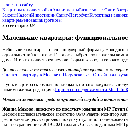
Поиск по сайту
Квартиры и новостройки
Апартаменты
Бизнес-класс
Элита
Загор
Законы
Налоги
Инвестиции
Санкт-Петербург
Курортная недвиж
квартиры
Реновация
Прогнозы
25 сентября 2024
Маленькие квартиры: функциональнос
Небольшие квартиры – очень популярный формат у молодого пок
однокомнатной квартире. Главное - выбрать лот в жилом компл
дома. И таких новостроек немало: формат «город в городе», г
Данная статья является справочно-информационным материало
Оценить квартиру в Москве и Подмосковье – Онлайн калькуля
Пусть квартира скромная по площади, но зато покупатель пол
помимо жилья, редакция «
Портала по недвижимости MetrInfo.
Много ли молодежи среди покупателей студий и однокомнатн
Жанна Махова, директор по продукту компании МР Групп 
Весной исследовательское агентство ОРО Реалти Монитор Капита
респондентов рассматривают покупку студии или однокомнатной
п.п. по сравнению с 2019-2021 годами. Согласно данным МР Гр