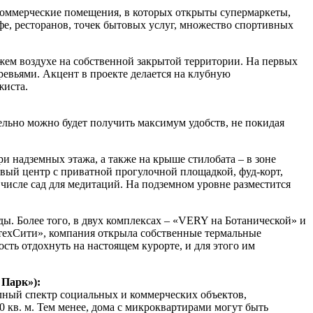
коммерческие помещения, в которых открыты супермаркеты,
фе, ресторанов, точек бытовых услуг, множество спортивных
ем воздухе на собственной закрытой территории. На первых
ревьями. Акцент в проекте делается на клубную
жиста.
льно можно будет получить максимум удобств, не покидая
 надземных этажа, а также на крыше стилобата – в зоне
ый центр с приватной прогулочной площадкой, фуд-корт,
 числе сад для медитаций. На подземном уровне разместится
ы. Более того, в двух комплексах – «VERY на Ботанической» и
зтехСити», компания открыла собственные термальные
ть отдохнуть на настоящем курорте, и для этого им
 Парк»):
лный спектр социальных и коммерческих объектов,
 кв. м. Тем менее, дома с микроквартирами могут быть