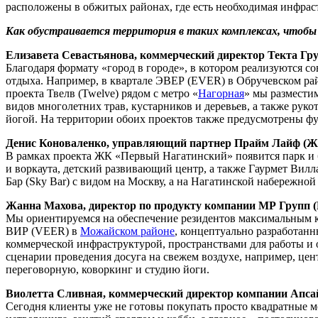
расположены в обжитых районах, где есть необходимая инфрас
Как обустраивается территория в таких комплексах, чтобы
Елизавета Севастьянова, коммерческий директор Текта Гру
Благодаря формату «город в городе», в котором реализуются 
отдыха. Например, в квартале ЭВЕР (EVER) в Обручевском райо
проекта Твелв (Twelve) рядом с метро «
Нагорная
» мы размести
видов многолетних трав, кустарников и деревьев, а также рук
йогой. На территории обоих проектов также предусмотрены фу
Денис Коноваленко, управляющий партнер Прайм Лайф (Ж
В рамках проекта ЖК «Первый Нагатинский» появится парк и б
и воркаута, детский развивающий центр, а также Гаурмет Вилла
Бар (Sky Bar) с видом на Москву, а на Нагатинской набережной –
Жанна Махова, директор по продукту компании МР Групп 
Мы ориентируемся на обеспечение резидентов максимальным к
ВИР (VEER) в
Можайском районе
, концептуально разработан
коммерческой инфраструктурой, пространствами для работы и о
сценарии проведения досуга на свежем воздухе, например, цент
переговорную, коворкинг и студию йоги.
Виолетта Сливная, коммерческий директор компании Апсай
Сегодня клиенты уже не готовы покупать просто квадратные 