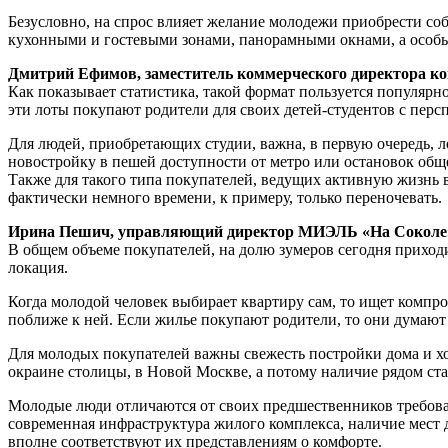
Безусловно, на спрос влияет желание молодежи приобрести с
кухонными и гостевыми зонами, панорамными окнами, а особы
Дмитрий Ефимов, заместитель коммерческого директора 
Как показывает статистика, такой формат пользуется популяр
эти лоты покупают родители для своих детей-студентов с перс
Для людей, приобретающих студии, важна, в первую очередь,
новостройку в пешей доступности от метро или остановок обще
Также для такого типа покупателей, ведущих активную жизнь 
фактически немного времени, к примеру, только переночевать.
Ирина Пешич, управляющий директор МИЭЛЬ «На Соколе
В общем объеме покупателей, на долю зумеров сегодня приход
локация.
Когда молодой человек выбирает квартиру сам, то ищет компро
поближе к ней. Если жилье покупают родители, то они думаю
Для молодых покупателей важны свежесть постройки дома и хо
окраине столицы, в Новой Москве, а потому наличие рядом ст
Молодые люди отличаются от своих предшественников требов
современная инфраструктура жилого комплекса, наличие мест 
вполне соответствуют их представлениям о комфорте.