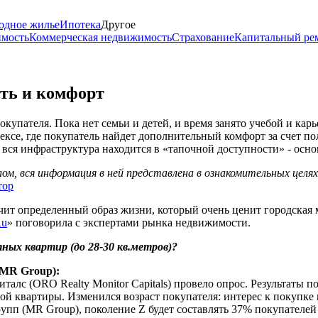
одное жилье
Ипотека
Другое
имость
Коммерческая недвижимость
Страхование
Капитальный ре
ть и комфорт
упателя. Пока нет семьи и детей, и время занято учебой и кар
ексе, где покупатель найдет дополнительный комфорт за счет п
де вся инфраструктура находится в «тапочной доступности» - о
м, вся информация в ней представлена в ознакомительных целя
тор
учит определенный образ жизни, который очень ценит городская
Ru
» поговорила с экспертами рынка недвижимости.
ых квартир (до 28-30 кв.метров)?
(MR Group):
лс (ORO Realty Monitor Capitals) провело опрос. Результаты пок
 квартиры. Изменился возраст покупателя: интерес к покупке к
упп (MR Group), поколение Z будет составлять 37% покупателей 