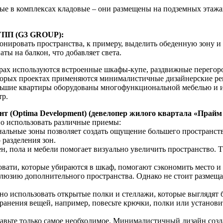
е в комплексах кладовые – они размещены на подземных этажах.
РУПП (G3 GROUP):
нировать пространства, к примеру, выделить обеденную зону и 
ты на балкон, что добавляет света.
ирах используются встроенные шкафы-купе, раздвижные перегор
торых проектах применяются минималистичные дизайнерские ре
ебольшие квартиры оборудованы многофункциональной мебелью 
тр.
т (Optima Development) (девелопер жилого квартала «Прайм
о использовать различные приемы:
нальные зоны позволяет создать ощущение большего пространст
 разделения зон.
тен, пола и мебели помогает визуально увеличить пространство.
овати, которые убираются в шкаф, помогают сэкономить место и 
ллюзию дополнительного пространства. Однако не стоит размещат
но использовать открытые полки и стеллажи, которые выглядят
хранения вещей, например, повесьте крючки, полки или установ
тавьте только самое необходимое. Минималистичный дизайн созд