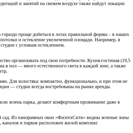
едитаций и занятий на свежем воздухе также найдут локации
 гораздо проще добиться в лотах правильной формы – в наших
потолки и остекление увеличенной площади. Например, в
 студии с угловым остеклением.
нство организовать под свои потребности. Кухня-гостиная (19,5
на в пол — много естественного света в каждой зоне, а также
етр.
ми. Для холостяка: компактно, функционально, и при этом не
тиции — студии всегда востребованы на рынке аренды.
 или зелень парка, делают комфортным проживание даже в
й сад. Из панорамных окон «ФизтехСити» видны зеленые зоны
в, каналов и парков расположен жилой комплекс