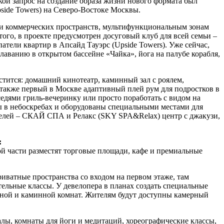
кой запрос на создание образа жизни нового формата был
side Towers) на Северо-Востоке Москвы.
ых и коммерческих пространств, мультифункциональным зонам
ого, в проекте предусмотрен досуговый клуб для всей семьи –
атели квартир в Апсайд Тауэрс (Upside Towers). Уже сейчас,
лаванию в открытом бассейне «Чайка», йога на палубе корабля,
естится: домашний кинотеатр, каминный зал с роялем,
а также первый в Москве адаптивный плей рум для подростков в
оседями гриль-вечеринку или просто поработать с видом на
ы в небоскребах и оборудованы специальными местами для
ителей – СКАЙ СПА и Релакс (SKY SPA&Relax) центр c джакузи,
:
й части разместят торговые площади, кафе и премиальные
иватные пространства со входом на первом этаже, там
тельные классы. У девелопера в планах создать специальные
дной и каминной комнат. Жителям будут доступны камерный
алы, комнаты для йоги и медитаций, хореографические классы,