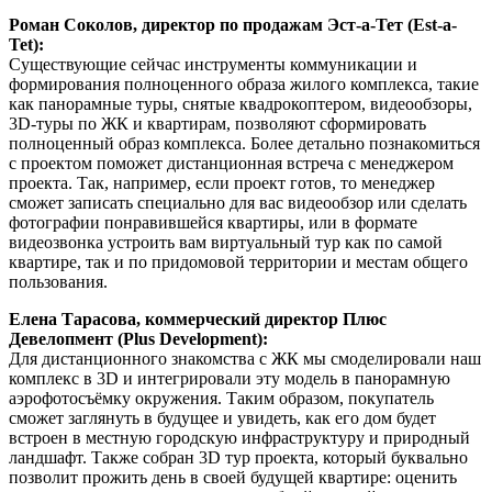
Роман Соколов, директор по продажам Эст-а-Тет (Est-a-
Tet):
Существующие сейчас инструменты коммуникации и
формирования полноценного образа жилого комплекса, такие
как панорамные туры, снятые квадрокоптером, видеообзоры,
3D-туры по ЖК и квартирам, позволяют сформировать
полноценный образ комплекса. Более детально познакомиться
с проектом поможет дистанционная встреча с менеджером
проекта. Так, например, если проект готов, то менеджер
сможет записать специально для вас видеообзор или сделать
фотографии понравившейся квартиры, или в формате
видеозвонка устроить вам виртуальный тур как по самой
квартире, так и по придомовой территории и местам общего
пользования.
Елена Тарасова, коммерческий директор Плюс
Девелопмент (Plus Development):
Для дистанционного знакомства с ЖК мы смоделировали наш
комплекс в 3D и интегрировали эту модель в панорамную
аэрофотосъёмку окружения. Таким образом, покупатель
сможет заглянуть в будущее и увидеть, как его дом будет
встроен в местную городскую инфраструктуру и природный
ландшафт. Также собран 3D тур проекта, который буквально
позволит прожить день в своей будущей квартире: оценить