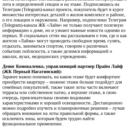
лота в определенной секции и на этаже. Подписавшись на
Телеграм (Telegram)-канал проекта, покупатель будет в курсе
множества интересных деталей о жилом комплексе и районе,
о его локации и окружении. Например, подписчики Телеграм
(Telegram)-канала ЖК «Лайм» не только получают полезную
информацию о доме, но и узнают важные новости одними из
первых. В социальных сетях мы рассказываем о том, где и как
жители «Лайма» могут проводить свободное время, гулять,
отдыхать, заниматься спортом, говорим о различных
событиях поблизости, а также делимся информацией о
школах, вузах, медицинских учреждениях.
Денис Коноваленко, управляющий партнер Прайм Лайф
(ЖК Первый Нагатинский):
Заранее важно понимать, на каком этаже будет комфортнее
приобрести квартиру – нижние этажи больше подойдут для
семейных покупателей, также такие лоты часто включают
террасы или собственное патио, а верхние этажи, в свою
очередь, привлекательны своими видовыми
характеристиками и хорошей освещенности. Дистанционно
можно подробно изучить и планировочные решения – лучше
обращать внимание на лоты правильной формы, а также
исключить зоны, которым будем трудно найти
функциональное применение.