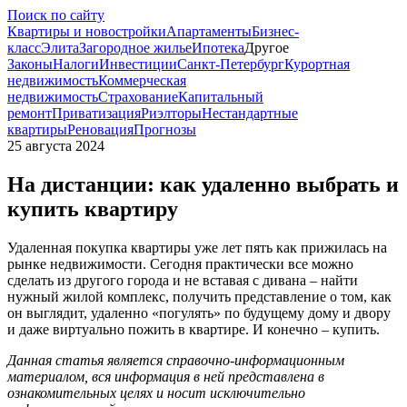
Поиск по сайту
Квартиры и новостройки
Апартаменты
Бизнес-
класс
Элита
Загородное жилье
Ипотека
Другое
Законы
Налоги
Инвестиции
Санкт-Петербург
Курортная
недвижимость
Коммерческая
недвижимость
Страхование
Капитальный
ремонт
Приватизация
Риэлторы
Нестандартные
квартиры
Реновация
Прогнозы
25 августа 2024
На дистанции: как удаленно выбрать и
купить квартиру
Удаленная покупка квартиры уже лет пять как прижилась на
рынке недвижимости. Сегодня практически все можно
сделать из другого города и не вставая с дивана – найти
нужный жилой комплекс, получить представление о том, как
он выглядит, удаленно «погулять» по будущему дому и двору
и даже виртуально пожить в квартире. И конечно – купить.
Данная статья является справочно-информационным
материалом, вся информация в ней представлена в
ознакомительных целях и носит исключительно