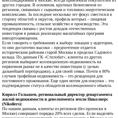
консолидирована в Москве, всегда привлекала покупателей из
других городов. В основном, крупных бизнесменов из
регионов, связанных с сырьевым и топливно-энергетическим
комплексами. За последние несколько лет фокус сместился в
сторону областей и округов, профиль которых – пищевая
промышленность, сельское хозяйство и производство. Эта
тенденция связана с ростом доходов отечественных
инвесторов в рамках реализации масштабных программ
импортозамещения.
Если говорить о требованиях к выбору локации у аудитории,
то они достаточно высоки – предпочтение отдается
историческим районам старой Москвы в пределах Садового
кольца. По данным ГК «Стилобат», клиенты из других
регионов выбирают коллекционную недвижимость на
первичном рынке не в качестве инвестиции (с целью
дальнейшей перепродажи), а для своей семьи. Почти в 80%
случаев трофейная недвижимость – это резиденция для
постоянного проживания. Еще один мотив для покупки – это
подтверждение статуса обладателя коллекционного объекта.
Кирилл Голышев, региональный директор департамента
жилой недвижимости и девелопмента земли Николиерс
(Nikoliers):
По нашим данным, клиенты из регионов (без прописки в
Москве) совершают порядка 20% всех сделок. Если выделять