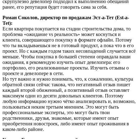
скрупулезно девелопер подходил к выполнению обещаний
ранее, его репутация будет говорить сама за себя.
Роман Соколов, директор по продажам Эст-а-Тет (Est-a-
Tet):
Если квартира покупается на стадии строительства дома, то
проблема «ожидание vs реальность» может коснуться и
клиента, совершающего покупку в формате офлайн. Потому
что ты вкладываешься не в готовый продукт, а пока что в его
проект. Но с каждым годом таких несовпадений случается всё
меньше. Чтобы покупка в большей степени оправдала ваши
ожидания, я рекомендую изучить опыт девелопера: его
портфолио, его реализованные проекты. Изучить отзывы о
проекте и девелопере в сети.
Но тут важно и нужно понимать, что, к сожалению, культура
обратной связи сейчас такова, что негативный отзыв пишет
каждый второй обиженный, а позитивный отзыв оставляет
максимум один из десяти довольных клиентов. Поэтому
любую информацию нужно чётко анализировать и, возможно,
пользоваться неким третьим мнением. Это могут быть
профессиональные эксперты, это могут быть твои
родственники, друзья, знакомые, которые имеют опыт
приобретения новостроек, либо имеют опыт проживания в
каком-либо районе.