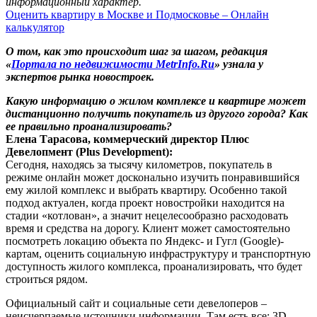
информационный характер.
Оценить квартиру в Москве и Подмосковье – Онлайн
калькулятор
О том, как это происходит шаг за шагом, редакция
«
Портала по недвижимости MetrInfo.Ru
» узнала у
экспертов рынка новостроек.
Какую информацию о жилом комплексе и квартире может
дистанционно получить покупатель из другого города? Как
ее правильно проанализировать?
Елена Тарасова, коммерческий директор Плюс
Девелопмент (Plus Development):
Сегодня, находясь за тысячу километров, покупатель в
режиме онлайн может досконально изучить понравившийся
ему жилой комплекс и выбрать квартиру. Особенно такой
подход актуален, когда проект новостройки находится на
стадии «котлован», а значит нецелесообразно расходовать
время и средства на дорогу. Клиент может самостоятельно
посмотреть локацию объекта по Яндекс- и Гугл (Google)-
картам, оценить социальную инфраструктуру и транспортную
доступность жилого комплекса, проанализировать, что будет
строиться рядом.
Официальный сайт и социальные сети девелоперов –
неисчерпаемые источники информации. Там есть все: 3D-