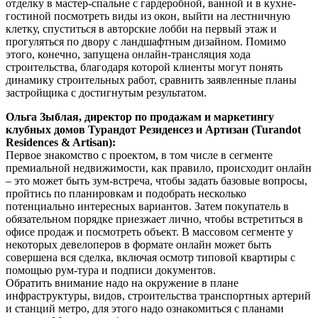
отделку в мастер-спальне с гардеробной, ванной и в кухне-
гостиной посмотреть виды из окон, выйти на лестничную
клетку, спуститься в авторские лобби на первый этаж и
прогуляться по двору с ландшафтным дизайном. Помимо
этого, конечно, запущена онлайн-трансляция хода
строительства, благодаря которой клиенты могут понять
динамику строительных работ, сравнить заявленные планы
застройщика с достигнутым результатом.
Ольга Зыблая, директор по продажам и маркетингу
клубных домов Турандот Резиденсез и Артизан (Turandot
Residences & Artisan):
Первое знакомство с проектом, в том числе в сегменте
премиальной недвижимости, как правило, происходит онлайн
– это может быть зум-встреча, чтобы задать базовые вопросы,
пройтись по планировкам и подобрать несколько
потенциально интересных вариантов. Затем покупатель в
обязательном порядке приезжает лично, чтобы встретиться в
офисе продаж и посмотреть объект. В массовом сегменте у
некоторых девелоперов в формате онлайн может быть
совершена вся сделка, включая осмотр типовой квартиры с
помощью рум-тура и подписи документов.
Обратить внимание надо на окружение в плане
инфраструктуры, видов, строительства транспортных артерий
и станций метро, для этого надо ознакомиться с планами