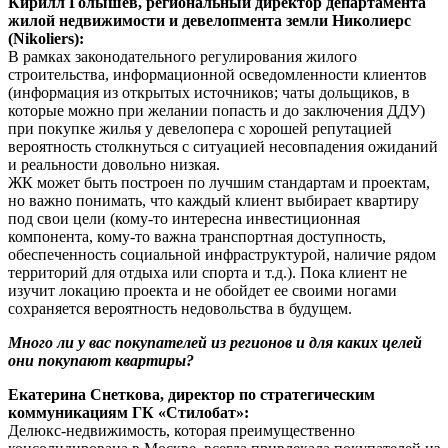
Кирилл Голышев, региональный директор департамента
жилой недвижимости и девелопмента земли Николиерс
(Nikoliers):
В рамках законодательного регулирования жилого
строительства, информационной осведомленности клиентов
(информация из открытых источников; чаты дольщиков, в
которые можно при желании попасть и до заключения ДДУ)
при покупке жилья у девелопера с хорошей репутацией
вероятность столкнуться с ситуацией несовпадения ожиданий
и реальности довольно низкая.
ЖК может быть построен по лучшим стандартам и проектам,
но важно понимать, что каждый клиент выбирает квартиру
под свои цели (кому-то интересна инвестиционная
компонента, кому-то важна транспортная доступность,
обеспеченность социальной инфраструктурой, наличие рядом
территорий для отдыха или спорта и т.д.). Пока клиент не
изучит локацию проекта и не обойдет ее своими ногами
сохраняется вероятность недовольства в будущем.
Много ли у вас покупателей из регионов и для каких целей
они покупают квартиры?
Екатерина Снеткова, директор по стратегическим
коммуникациям ГК «Стилобат»:
Делюкс-недвижимость, которая преимущественно