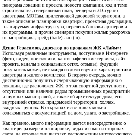
панорама локации и проекта, новости компании, ход и темп
строительства, генеральный план, рендеры и 3D-тур по
квартирам, МОПам, прилегающей дворовой территории, а
также описание планировки квартиры, проектная декларация,
планируемая инфраструктура, перечень банков-партнеров и
их программы, и прочие сценарии покупки жилья: рассрочка
от застройщика, трейд (trade) - ин (in).
Денис Герасимов, директор по продажам ЖК «Лайм»:
Используя различные инструменты, доступные в Интернете
(фото, видео, поисковики, картографические сервисы, сайт
проекта, каналы в социальных сетях, отзывы), будущий
покупатель может, не выходя из дома изучить характеристики
квартиры и жилого комплекса. В первую очередь, можно
дистанционно получить исчерпывающую информацию о
локации, где расположен ЖК, о транспортной доступности,
отсутствии или наличии рядом промышленных предприятий
и шумных магистралей, а также об архитектуре дома, его
внутренней отделке, придомовой территории, холлах,
входных группах. В открытых источниках можно
ознакомиться с документацией на дом, узнать о застройщике.
Как правило, много информации дается непосредственно о
квартире: размере и планировке, видах из окон и сторонах
света, на которые они выходят, расположении интересующего