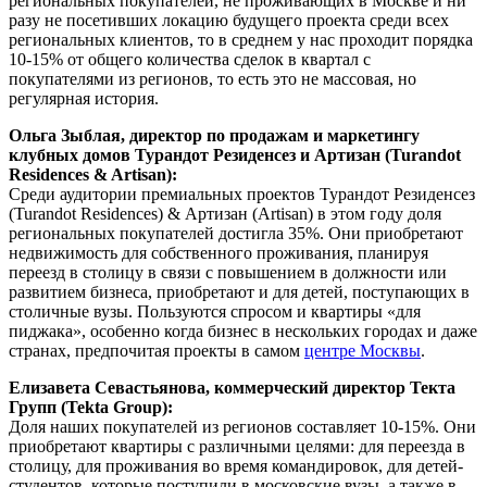
региональных покупателей, не проживающих в Москве и ни
разу не посетивших локацию будущего проекта среди всех
региональных клиентов, то в среднем у нас проходит порядка
10-15% от общего количества сделок в квартал с
покупателями из регионов, то есть это не массовая, но
регулярная история.
Ольга Зыблая, директор по продажам и маркетингу
клубных домов Турандот Резиденсез и Артизан (Turandot
Residences & Artisan):
Среди аудитории премиальных проектов Турандот Резиденсез
(Turandot Residences) & Артизан (Artisan) в этом году доля
региональных покупателей достигла 35%. Они приобретают
недвижимость для собственного проживания, планируя
переезд в столицу в связи с повышением в должности или
развитием бизнеса, приобретают и для детей, поступающих в
столичные вузы. Пользуются спросом и квартиры «для
пиджака», особенно когда бизнес в нескольких городах и даже
странах, предпочитая проекты в самом
центре Москвы
.
Елизавета Севастьянова, коммерческий директор Текта
Групп (Tekta Group):
Доля наших покупателей из регионов составляет 10-15%. Они
приобретают квартиры с различными целями: для переезда в
столицу, для проживания во время командировок, для детей-
студентов, которые поступили в московские вузы, а также в