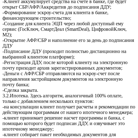
-Клиент аккумулирует средства на счете в банке, где будет
открыт СБР/АФР/Аккредитив до подписания ДДУ;
-Формирование эскроу-счета для клиента в банке,
финансирующем строительство;
-Создание для клиента ЭЦП через любой доступный ему
сервис (ГосКлюч, СмартДеал (SmartDeal), ЦифровойКлюч,
М2);
-Открытие АФР/СБР и наполнение его за день до подписания
ДДУ
-Подписание ДДУ (проходит полностью дистанционно на
выбранной клиентом платформе);
-Регистрация ДДУ, после которой клиенту на электронную
почту приходит архив зарегистрированных документов;
-Деньги с АФР/СБР отправляются на эскроу-счет после
направления застройщиком документов на электронную
почту банка;
-Сделка закрыта.
3.2.Ипотека. Здесь алгоритм, аналогичный 100% оплате,
только с добавлением нескольких пунктов:
-на консультации клиент получает расчеты и рекомендации по
действующим программам от нашего ипотечного менеджера;
-клиент принимает решение насчет программы и банка, с
помощью которого будет подписан ДДУ, и озвучивает это
ипотечному менеджеру;
-клиент собирает пакет необходимых документов для