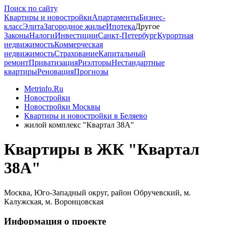
Поиск по сайту
Квартиры и новостройки
Апартаменты
Бизнес-
класс
Элита
Загородное жилье
Ипотека
Другое
Законы
Налоги
Инвестиции
Санкт-Петербург
Курортная
недвижимость
Коммерческая
недвижимость
Страхование
Капитальный
ремонт
Приватизация
Риэлторы
Нестандартные
квартиры
Реновация
Прогнозы
Metrinfo.Ru
Новостройки
Новостройки Москвы
Квартиры и новостройки в Беляево
жилой комплекс "Квартал 38А"
Квартиры в ЖК "Квартал
38А"
Москва, Юго-Западный округ, район Обручевский, м.
Калужская, м. Воронцовская
Информация о проекте