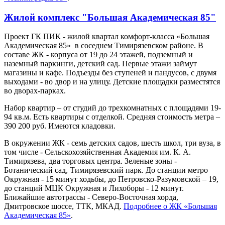
Жилой комплекс "Большая Академическая 85"
Проект ГК ПИК - жилой квартал комфорт-класса «Большая
Академическая 85» в соседнем Тимирязевском районе. В
составе ЖК - корпуса от 19 до 24 этажей, подземный и
наземный паркинги, детский сад. Первые этажи займут
магазины и кафе. Подъезды без ступеней и пандусов, с двумя
выходами - во двор и на улицу. Детские площадки разместятся
во дворах-парках.
Набор квартир – от студий до трехкомнатных с площадями 19-
94 кв.м. Есть квартиры с отделкой. Средняя стоимость метра –
390 200 руб. Имеются кладовки.
В окружении ЖК - семь детских садов, шесть школ, три вуза, в
том числе - Сельскохозяйственная Академия им. К. А.
Тимирязева, два торговых центра. Зеленые зоны -
Ботанический сад, Тимирязевский парк. До станции метро
Окружная - 15 минут ходьбы, до Петровско-Разумовской – 19,
до станций МЦК Окружная и Лихоборы - 12 минут.
Ближайшие автотрассы - Северо-Восточная хорда,
Дмитровское шоссе, ТТК, МКАД.
Подробнее о ЖК «Большая
Академическая 85»
.