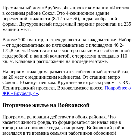
Премиальный дом «Врубеля, 4» - проект компании «Интеко»
в соседнем районе Сокол. Это 4-секционное здание
переменной этажности (8-12 этажей), подковообразной
формы. Двухуровневый подземный паркинг рассчитан на 235
машино-мест.
В доме 200 квартир, от трех до шести на каждом этаже. Набор
– от однокомнатных до пятикомнатных с площадями 46,2-
175,8 кв. м. Имеются лоты с мастер-спальнями с собственной
гардеробной и ванной комнатой, с террасами площадью 110
кв. м. Кладовки расположены на последнем этаже.
На первом этаже дома разместится собственный детский сад
на 20 мест с медицинским кабинетом. От станции метро
Сокол - 10 минут пешком. Крупные автотрассы рядом – СЗХ,
Ленинградский проспект, Волоколамское шоссе.
Подробнее о
ЖК «Врубеля, 4»
.
Вторичное жилье на Войковской
Программа реновации действует в обоих районах. Что
касается жилого фонда, то формироваться он начал еще в
тридцатые-сороковые годы, - например, Войковский район
заселялся в те времена семьями работников оборонной