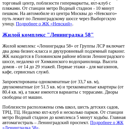
торговый центр, поблизости гипермаркеты, яхт-клуб c
пляжами. От станции метро Водный стадион - 10 минут
пешком. На автомобиле из центра Москвы до «Невского»
путь лежит по Ленинградскому шоссе через Выборгскую
улицу.
Подробнее о ЖК «Невский»
.
Жилой комплекс "Ленинградка 58"
Жилой комплекс «Ленинградка 58» от Группы ЛСР включает
два дома бизнес-класса и двухуровневый подземный паркинг.
ЖК находится в Головинском районе вблизи Ленинградского
шоссе, недалеко от Химкинского водохранилища. Высота
домов - от 14 до 29 этажей. Первые этажи - для магазинов,
кафе, сервисных служб.
Запроектированы однокомнатные (от 33,7 кв. м),
двухкомнатные (от 51.5 кв. м) и трехкомнатные квартиры (от
80.4 кв. м), а также имеются варианты с террасами. Дворы
свободны от машин.
Поблизости расположены семь школ, шесть детских садов,
ТРЦ, ТЦ. Недалеко яхт-клуб и несколько парков. От станции
метро Водный стадион до комплекса 5 минут ходьбы. Главная
автомагистраль – Ленинградский проспект.
Подробнее о ЖК
«Ленинградка 58»
.