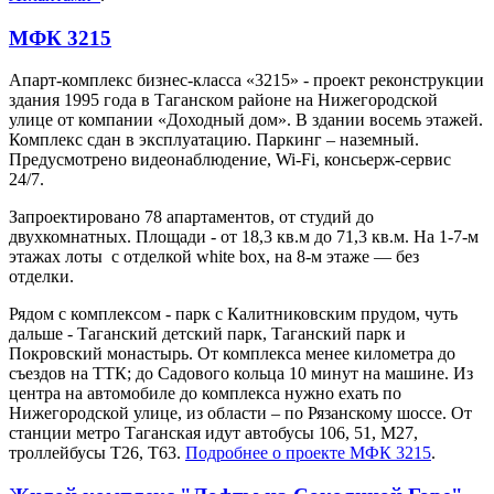
МФК 3215
Апарт-комплекс бизнес-класса «3215» - проект реконструкции
здания 1995 года в Таганском районе на Нижегородской
улице от компании «Доходный дом». В здании восемь этажей.
Комплекс сдан в эксплуатацию. Паркинг – наземный.
Предусмотрено видеонаблюдение, Wi-Fi, консьерж-сервис
24/7.
Запроектировано 78 апартаментов, от студий до
двухкомнатных. Площади - от 18,3 кв.м до 71,3 кв.м. На 1-7-м
этажах лоты с отделкой white box, на 8-м этаже — без
отделки.
Рядом с комплексом - парк с Калитниковским прудом, чуть
дальше - Таганский детский парк, Таганский парк и
Покровский монастырь. От комплекса менее километра до
съездов на ТТК; до Садового кольца 10 минут на машине. Из
центра на автомобиле до комплекса нужно ехать по
Нижегородской улице, из области – по Рязанскому шоссе. От
станции метро Таганская идут автобусы 106, 51, М27,
троллейбусы Т26, Т63.
Подробнее о проекте МФК 3215
.