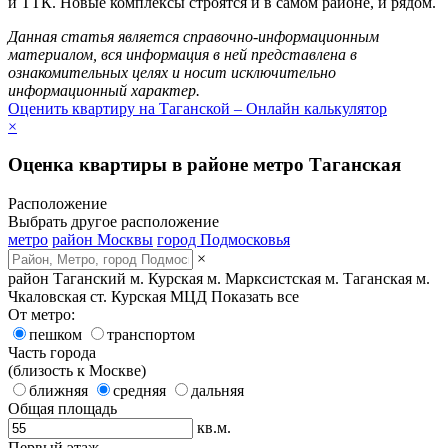
и ТТК. Новые комплексы строятся и в самом районе, и рядом.
Данная статья является справочно-информационным
материалом, вся информация в ней представлена в
ознакомительных целях и носит исключительно
информационный характер.
Оценить квартиру на Таганской – Онлайн калькулятор
×
Оценка квартиры в районе метро Таганская
Расположение
Выбрать другое расположение
метро
район Москвы
город Подмосковья
×
район Таганский
м. Курская
м. Марксистская
м. Таганская
м.
Чкаловская
ст. Курская МЦД
Показать все
От метро:
пешком
транспортом
Часть города
(близость к Москве)
ближняя
средняя
дальняя
Общая площадь
кв.м.
Первый этаж