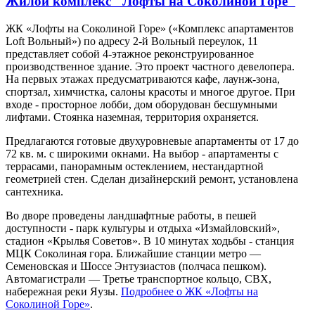
Жилой комплекс "Лофты на Соколиной Горе"
ЖК «Лофты на Соколиной Горе» («Комплекс апартаментов
Loft Вольный») по адресу 2-й Вольный переулок, 11
представляет собой 4-этажное реконструированное
производственное здание. Это проект частного девелопера.
На первых этажах предусматриваются кафе, лаунж-зона,
спортзал, химчистка, салоны красоты и многое другое. При
входе - просторное лобби, дом оборудован бесшумными
лифтами. Стоянка наземная, территория охраняется.
Предлагаются готовые двухуровневые апартаменты от 17 до
72 кв. м. с широкими окнами. На выбор - апартаменты с
террасами, панорамным остеклением, нестандартной
геометрией стен. Сделан дизайнерский ремонт, установлена
сантехника.
Во дворе проведены ландшафтные работы, в пешей
доступности - парк культуры и отдыха «Измайловский»,
стадион «Крылья Советов». В 10 минутах ходьбы - станция
МЦК Соколиная гора. Ближайшие станции метро —
Семеновская и Шоссе Энтузиастов (полчаса пешком).
Автомагистрали — Третье транспортное кольцо, СВХ,
набережная реки Яузы.
Подробнее о ЖК «Лофты на
Соколиной Горе»
.