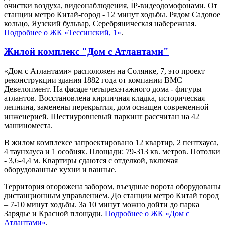
очистки воздуха, видеонаблюдения, IP-видеодомофонами. От
станции метро Китай-город - 12 минут ходьбы. Рядом Садовое
кольцо, Яузский бульвар, Серебряническая набережная.
Подробнее о ЖК «Тессинский, 1»
.
Жилой комплекс "Дом с Атлантами"
«Дом с Атлантами» расположен на Солянке, 7, это проект
реконструкции здания 1882 года от компании ВМС
Девелопмент. На фасаде четырехэтажного дома - фигуры
атлантов. Восстановлена кирпичная кладка, историческая
лепнина, заменены перекрытия, дом оснащен современной
инженерией. Шестиуровневый паркинг рассчитан на 42
машиноместа.
В жилом комплексе запроектировано 12 квартир, 2 пентхауса,
4 таунхауса и 1 особняк. Площади: 79-313 кв. метров. Потолки
- 3,6-4,4 м. Квартиры сдаются с отделкой, включая
оборудованные кухни и ванные.
Территория огорожена забором, въездные ворота оборудованы
дистанционным управлением. До станции метро Китай город
– 7-10 минут ходьбы. За 10 минут можно дойти до парка
Зарядье и Красной площади.
Подробнее о ЖК «Дом с
Атлантами»
.