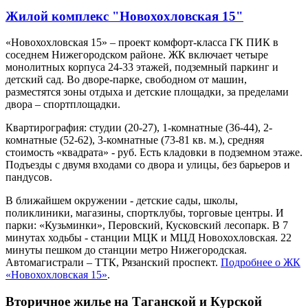
Жилой комплекс "Новохохловская 15"
«Новохохловская 15» – проект комфорт-класса ГК ПИК в
соседнем Нижегородском районе. ЖК включает четыре
монолитных корпуса 24-33 этажей, подземный паркинг и
детский сад. Во дворе-парке, свободном от машин,
разместятся зоны отдыха и детские площадки, за пределами
двора – спортплощадки.
Квартирография: студии (20-27), 1-комнатные (36-44), 2-
комнатные (52-62), 3-комнатные (73-81 кв. м.), средняя
стоимость «квадрата» - руб. Есть кладовки в подземном этаже.
Подъезды с двумя входами со двора и улицы, без барьеров и
пандусов.
В ближайшем окружении - детские сады, школы,
поликлиники, магазины, спортклубы, торговые центры. И
парки: «Кузьминки», Перовский, Кусковский лесопарк. В 7
минутах ходьбы - станции МЦК и МЦД Новохохловская. 22
минуты пешком до станции метро Нижегородская.
Автомагистрали – ТТК, Рязанский проспект.
Подробнее о ЖК
«Новохохловская 15»
.
Вторичное жилье на Таганской и Курской