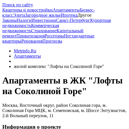
Поиск по сайту
Квартиры и новостройки
Апартаменты
Бизнес-
класс
Элита
Загородное жилье
Ипотека
Другое
Законы
Налоги
Инвестиции
Санкт-Петербург
Курортная
недвижимость
Коммерческая
недвижимость
Страхование
Капитальный
ремонт
Приватизация
Риэлторы
Нестандартные
квартиры
Реновация
Прогнозы
Metrinfo.Ru
Апартаменты
жилой комплекс "Лофты на Соколиной Горе"
Апартаменты в ЖК "Лофты
на Соколиной Горе"
Москва, Восточный округ, район Соколиная гора, м.
Соколиная Гора МЦК, м. Семеновская, м. Шоссе Энтузиастов,
2-й Вольный переулок, 11
Информация о проекте