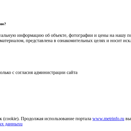
цию?
уальную информацию об объекте, фотографии и цены на нашу п
атериалом, представлена в ознакомительных целях и носит ис
только с согласия администрации сайта
к (cookie). Продолжая использование портала
www.metrinfo.ru
вы 
ых данныхu