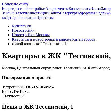
Поиск по сайту
Квартиры и новостройки
Апартаменты
Бизнес-класс
Элита
Загор
Законы
Налоги
Инвестиции
Санкт-Петербург
Курортная недвиж
квартиры
Реновация
Прогнозы
Metrinfo.Ru
Новостройки
Новостройки Москвы
Квартиры и новостройки в районе Китай-города
жилой комплекс "Тессинский, 1"
Квартиры в ЖК "Тессинский,
Москва, Центральный округ, район Таганский, м. Китай-город
Информация о проекте
Застройщик :
ГК «INSIGMA»
Класс:
De Luxe
Этажность:
8
Цены в ЖК Тессинский, 1