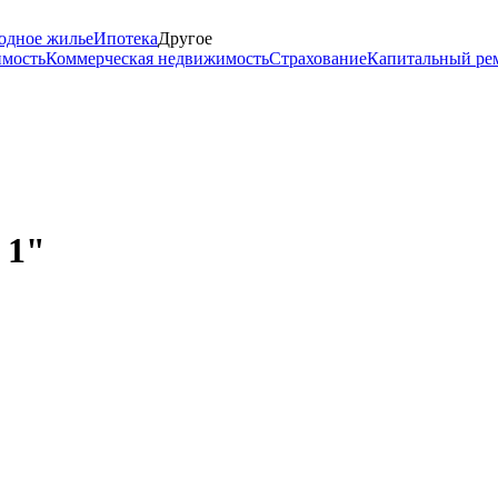
одное жилье
Ипотека
Другое
имость
Коммерческая недвижимость
Страхование
Капитальный ре
 1"