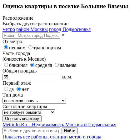
Оценка квартиры в поселке Большие Вяземы
Расположение
Выбрать другое расположение
метро
район Москвы
город Подмосковья
×
От метро:
пешком
транспортом
Часть города
(близость к Москве)
ближняя
средняя
дальняя
Общая площадь
кв.м.
Первый этаж
да
нет
Тип дома
Состояние квартиры
Оценить квартиру
Metrinfo.Ru – Недвижимость Москвы и Подмосковья
Найти
Показать все районы, станции метро и города