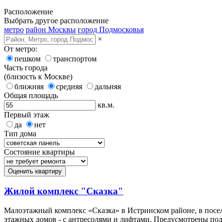
Расположение
Выбрать другое расположение
метро
район Москвы
город Подмосковья
×
От метро:
пешком
транспортом
Часть города
(близость к Москве)
ближняя
средняя
дальняя
Общая площадь
кв.м.
Первый этаж
да
нет
Тип дома
Состояние квартиры
Оценить квартиру
Жилой комплекс "Сказка"
Малоэтажный комплекс «Сказка» в Истринском районе, в посел
этажных домов - с антресолями и лифтами. Предусмотрены под