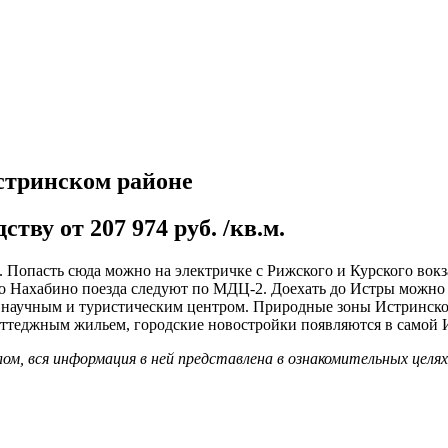
стринском районе
тву от 207 974 руб. /кв.м.
Попасть сюда можно на электричке с Рижского и Курского вокза
 Нахабино поезда следуют по МДЦ-2. Доехать до Истры можно и 
 научным и туристическим центром. Природные зоны Истринског
оттеджным жильем, городские новостройки появляются в самой Ис
м, вся информация в ней представлена в ознакомительных целя