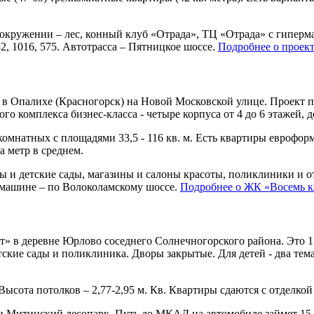
в окружении – лес, конный клуб «Отрада», ТЦ «Отрада» с гипер
32, 1016, 575. Автотрасса – Пятницкое шоссе.
Подробнее о проект
в Опалихе (Красногорск) на Новой Московской улице. Проект п
о комплекса бизнес-класса - четыре корпуса от 4 до 6 этажей, д
мнатных с площадями 33,5 - 116 кв. м. Есть квартиры евроформа
за метр в среднем.
и детские сады, магазины и салоны красоты, поликлиники и от
 машине – по Волоколамскому шоссе.
Подробнее о ЖК «Восемь к
т» в деревне Юрлово соседнего Солнечногорского района. Это 1
тские сады и поликлиника. Дворы закрытые. Для детей - два те
 Высота потолков – 2,77-2,95 м. Кв. Квартиры сдаются с отделк
а и Митинский лесопарк. Путь до МКАД на автомобиле займет 1