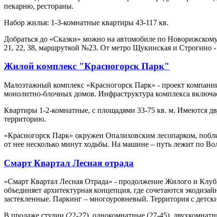
пекарню, рестораны.
Набор жилья: 1-3-комнатные квартиры 43-117 кв.
Добраться до «Сказки» можно на автомобиле по Новорижскому 
21, 22, 38, маршруткой №23. От метро Щукинская и Строгино 
Жилой комплекс "Красногорск Парк"
Малоэтажный комплекс «Красногорск Парк» - проект компании 
монолитно-блочных домов. Инфраструктура комплекса включает
Квартиры 1-2-комнатные, с площадями 33-75 кв. м. Имеются д
территорию.
«Красногорск Парк» окружен Опалиховским лесопарком, побли
от нее несколько минут ходьбы. На машине – путь лежит по 
Смарт Квартал Лесная отрада
«Смарт Квартал Лесная Отрада» - продолжение Жилого и Клуб
объединяет архитектурная концепция, где сочетаются экодиз
застекленные. Паркинг – многоуровневый. Территория с детск
В продаже студии (22-27), однокомнатные (27-45), двухкомнатны