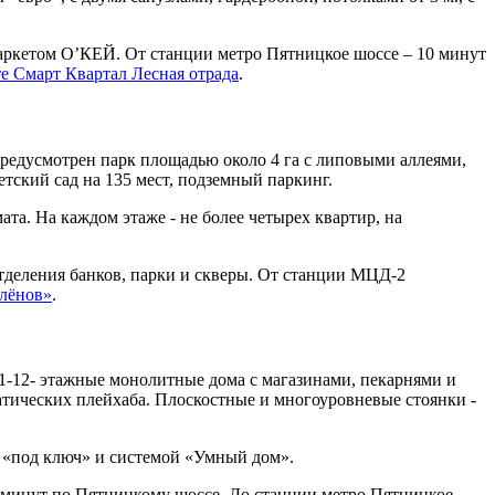
маркетом О’КЕЙ. От станции метро Пятницкое шоссе – 10 минут
е Смарт Квартал Лесная отрада
.
редусмотрен парк площадью около 4 га с липовыми аллеями,
етский сад на 135 мест, подземный паркинг.
та. На каждом этаже - не более четырех квартир, на
деления банков, парки и скверы. От станции МЦД-2
лёнов»
.
1-12- этажные монолитные дома с магазинами, пекарнями и
матических плейхаба. Плоскостные и многоуровневые стоянки -
ой «под ключ» и системой «Умный дом».
5 минут по Пятницкому шоссе. До станции метро Пятницкое