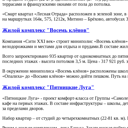
террасами и французскими окнами от пола до потолка.
«Смарт квартал «Лесная Отрада» расположен в зеленой зоне, 
на маршрутках 164к, 575, 1212к, Митино – Брёхово, автобусах 
Жилой комплекс "Восемь клёнов"
Компания «Сити XXI век» строит миниполис «Восемь клёнов» 
велодорожками и местами для отдыха и прудами.В составе жилог
Всего запроектировано 935 квартир от однокомнатных до пятико
последних этажах - высота потолков 3,5 м. Цена - 317 921 руб. 
В окружении миниполиса «Восемь клёнов» расположены школы 
«Опалиха» до «Восьми клёнов» можно дойти пешком. Путь на
Жилой комплекс "Пятницкие Луга"
«Пятницкие Луга» - проект комфорт-класса от Группы «Самоле
кафе на первых этажах. В составе инфраструктуры – школы, де
за пределами дворов.
Набор квартир – от студий до четырехкомнатных (22-81 кв. м).
Рядом с жилым комплексом - река Банька, Захарьинская пойм