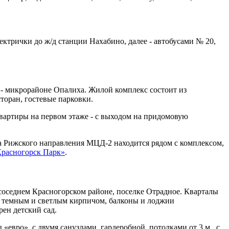
ктрички до ж/д станции Нахабино, далее - автобусами № 20,
 - микрорайоне Опалиха. Жилой комплекс состоит из
торан, гостевые парковки.
квартиры на первом этаже - с выходом на придомовую
а Рижского направления МЦД-2 находится рядом с комплексом,
Красногорск Парк»
.
соседнем Красногорском районе, поселке Отрадное. Кварталы
я темным и светлым кирпичом, балконы и лоджии
ен детский сад.
 «евро», с двумя санузлами, гардеробной, потолками от 3 м., с