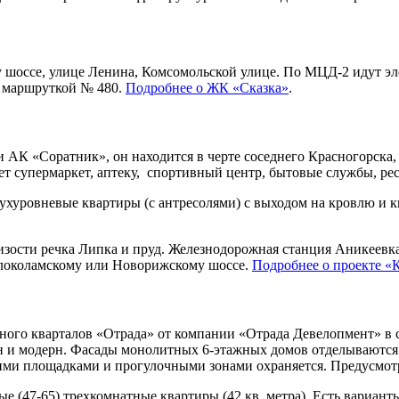
шоссе, улице Ленина, Комсомольской улице. По МЦД-2 идут эле
- маршруткой № 480.
Подробнее о ЖК «Сказка»
.
АК «Соратник», он находится в черте соседнего Красногорска,
 супермаркет, аптеку, спортивный центр, бытовые службы, рес
вухуровневые квартиры (с антресолями) с выходом на кровлю и 
зости речка Липка и пруд. Железнодорожная станция Аникеевк
Волоколамскому или Новорижскому шоссе.
Подробнее о проекте «
ного кварталов «Отрада» от компании «Отрада Девелопмент» в 
айн и модерн. Фасады монолитных 6-этажных домов отделываютс
ими площадками и прогулочными зонами охраняется. Предусмотр
е (47-65) трехкомнатные квартиры (42 кв. метра). Есть варианты