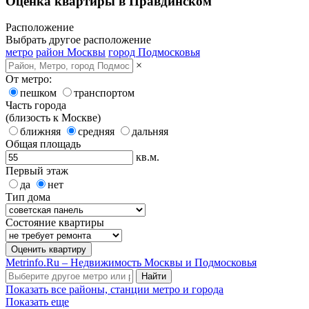
Оценка квартиры в Правдинском
Расположение
Выбрать другое расположение
метро
район Москвы
город Подмосковья
×
От метро:
пешком
транспортом
Часть города
(близость к Москве)
ближняя
средняя
дальняя
Общая площадь
кв.м.
Первый этаж
да
нет
Тип дома
Состояние квартиры
Оценить квартиру
Metrinfo.Ru – Недвижимость Москвы и Подмосковья
Найти
Показать все районы, станции метро и города
Показать еще