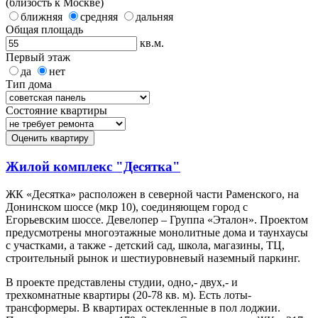
(близость к Москве)
ближняя
средняя
дальняя
Общая площадь
кв.м.
Первый этаж
да
нет
Тип дома
Состояние квартиры
Оценить квартиру
Жилой комплекс "Десятка"
ЖК «Десятка» расположен в северной части Раменского, на
Донинском шоссе (мкр 10), соединяющем город с
Егорьевским шоссе. Девелопер – Группа «Эталон». Проектом
предусмотрены многоэтажные монолитные дома и таунхаусы
с участками, а также - детский сад, школа, магазины, ТЦ,
строительный рынок и шестиуровневый наземный паркинг.
В проекте представлены студии, одно,- двух,- и
трехкомнатные квартиры (20-78 кв. м). Есть лоты-
трансформеры. В квартирах остекленные в пол лоджии.