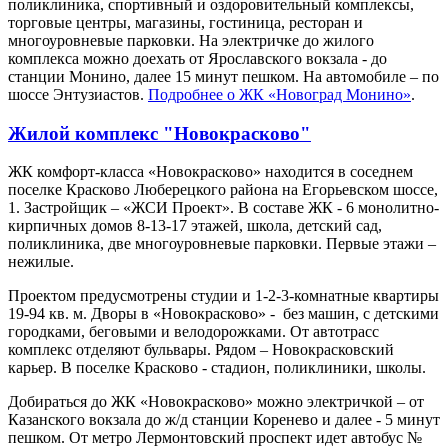
поликлиника, спортивный и оздоровительный комплексы,
торговые центры, магазины, гостиница, ресторан и
многоуровневые парковки. На электричке до жилого
комплекса можно доехать от Ярославского вокзала - до
станции Монино, далее 15 минут пешком. На автомобиле – по
шоссе Энтузиастов.
Подробнее о ЖК «Новоград Монино»
.
Жилой комплекс "Новокрасково"
ЖК комфорт-класса «Новокрасково» находится в соседнем
поселке Красково Люберецкого района на Егорьевском шоссе,
1. Застройщик – «ЖСИ Проект». В составе ЖК - 6 монолитно-
кирпичных домов 8-13-17 этажей, школа, детский сад,
поликлиника, две многоуровневые парковки. Первые этажи –
нежилые.
Проектом предусмотрены студии и 1-2-3-комнатные квартиры
19-94 кв. м. Дворы в «Новокрасково» - без машин, с детскими
городками, беговыми и велодорожками. От автотрасс
комплекс отделяют бульвары. Рядом – Новокрасковский
карьер. В поселке Красково - стадион, поликлиники, школы.
Добираться до ЖК «Новокрасково» можно электричкой – от
Казанского вокзала до ж/д станции Коренево и далее - 5 минут
пешком. От метро Лермонтовский проспект идет автобус №