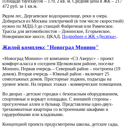
Площади таунхаусов – 179, 2 кв. м. Средняя цена в ЖК – 217
472 руб. за 1 кв.м.
Рядом лес, Дергаевское водохранилище, реки и озера.
Добираться из Москвы электричкой (в том числе скоростной)
нужно по МДЦ-3 до станций Фабричная или Раменское.
Трассы для автомобилистов – Донинское, Егорьевское,
Новорязанское шоссе, ЦКАД.
Подробнее о ЖК «Десятка»
.
Жилой комплекс "Новоград Монино"
«Новоград Монино» от компании «СЗ Аверус» – проект
комфорт-класса в соседнем Щелковском районе, поселке
Монино, Первая очередь – Северный район – построена (19
домов). Вторая очередь – Южный район - включает 25
семиэтажных домов. Просторные лоджии, подъезды на
уровне земли. На первых этажах - коммерческие помещения.
Во дворах - детские городки с безопасным оборудованием,
спортивные и воркаут площадки. С внешней стороны -
прогулочные аллеи и бульвар. Представлены одно-двух-
трехкомнатные квартиры со встроенными шкафами и
гардеробными или кладовыми.
Концепцией проекта предусмотрены школы, детские сады,