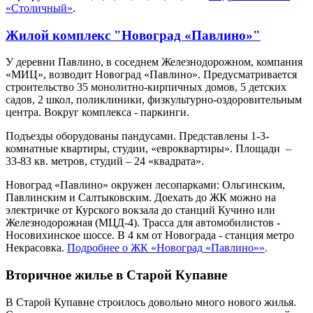
«Столичный»
.
Жилой комплекс "Новоград «Павлино»"
У деревни Павлино, в соседнем Железнодорожном, компания
«МИЦ», возводит Новоград «Павлино». Предусматривается
строительство 35 монолитно-кирпичных домов, 5 детских
садов, 2 школ, поликлиники, физкультурно-оздоровительным
центра. Вокруг комплекса - паркинги.
Подъезды оборудованы пандусами. Представлены 1-3-
комнатные квартиры, студии, «евроквартиры». Площади –
33-83 кв. метров, студий – 24 «квадрата».
Новоград «Павлино» окружен лесопарками: Ольгинским,
Павлинским и Салтыковским. Доехать до ЖК можно на
электричке от Курского вокзала до станций Кучино или
Железнодорожная (МЦД-4). Трасса для автомобилистов -
Носовихинское шоссе. В 4 км от Новограда - станция метро
Некрасовка.
Подробнее о ЖК «Новоград «Павлино»»
.
Вторичное жилье в Старой Купавне
В Старой Купавне строилось довольно много нового жилья.