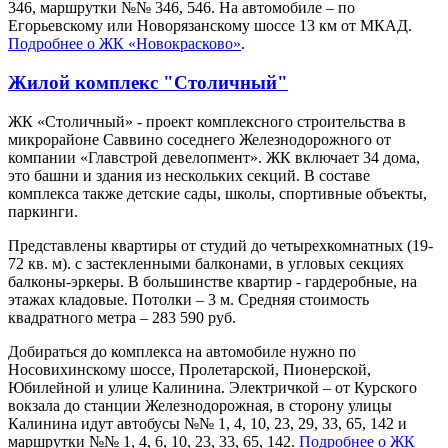
346, маршрутки №№ 346, 546. На автомобиле – по
Егорьевскому или Новорязанскому шоссе 13 км от МКАД.
Подробнее о ЖК «Новокрасково»
.
Жилой комплекс "Столичный"
ЖК «Столичный» - проект комплексного строительства в
микрорайоне Саввино соседнего Железнодорожного от
компании «Главстрой девелопмент». ЖК включает 34 дома,
это башни и здания из нескольких секций. В составе
комплекса также детские сады, школы, спортивные объекты,
паркинги.
Представлены квартиры от студий до четырехкомнатных (19-
72 кв. м). с застекленными балконами, в угловых секциях
балконы-эркеры. В большинстве квартир - гардеробные, на
этажах кладовые. Потолки – 3 м. Средняя стоимость
квадратного метра – 283 590 руб.
Добираться до комплекса на автомобиле нужно по
Носовихинскому шоссе, Пролетарской, Пионерской,
Юбилейной и улице Калинина. Электричкой – от Курского
вокзала до станции Железнодорожная, в сторону улицы
Калинина идут автобусы №№ 1, 4, 10, 23, 29, 33, 65, 142 и
маршрутки №№ 1, 4, 6, 10, 23, 33, 65, 142.
Подробнее о ЖК