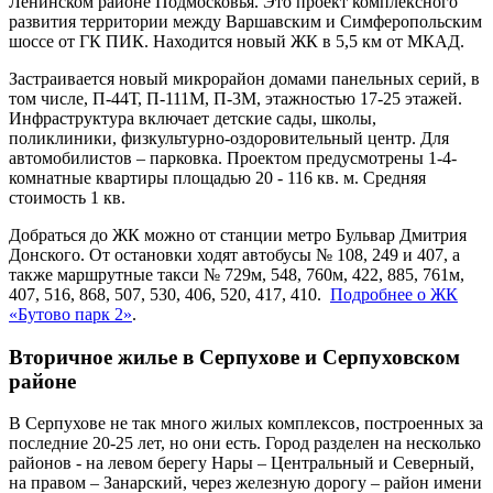
Ленинском районе Подмосковья. Это проект комплексного
развития территории между Варшавским и Симферопольским
шоссе от ГК ПИК. Находится новый ЖК в 5,5 км от МКАД.
Застраивается новый микрорайон домами панельных серий, в
том числе, П-44Т, П-111М, П-3М, этажностью 17-25 этажей.
Инфраструктура включает детские сады, школы,
поликлиники, физкультурно-оздоровительный центр. Для
автомобилистов – парковка. Проектом предусмотрены 1-4-
комнатные квартиры площадью 20 - 116 кв. м. Средняя
стоимость 1 кв.
Добраться до ЖК можно от станции метро Бульвар Дмитрия
Донского. От остановки ходят автобусы № 108, 249 и 407, а
также маршрутные такси № 729м, 548, 760м, 422, 885, 761м,
407, 516, 868, 507, 530, 406, 520, 417, 410.
Подробнее о ЖК
«Бутово парк 2»
.
Вторичное жилье в Серпухове и Серпуховском
районе
В Серпухове не так много жилых комплексов, построенных за
последние 20-25 лет, но они есть. Город разделен на несколько
районов - на левом берегу Нары – Центральный и Северный,
на правом – Занарский, через железную дорогу – район имени