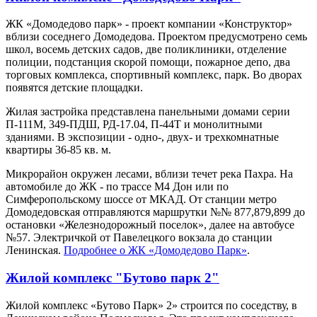
ЖК «Домодедово парк» - проект компании «Конструктор»
вблизи соседнего Домодедова. Проектом предусмотрено семь
школ, восемь детских садов, две поликлиники, отделение
полиции, подстанция скорой помощи, пожарное депо, два
торговых комплекса, спортивный комплекс, парк. Во дворах
появятся детские площадки.
Жилая застройка представлена панельными домами серии
П-111М, 349-ПДШ, РД-17.04, П-44Т и монолитными
зданиями. В экспозиции - одно-, двух- и трехкомнатные
квартиры 36-85 кв. м.
Микрорайон окружен лесами, вблизи течет река Пахра. На
автомобиле до ЖК - по трассе М4 Дон или по
Симферопольскому шоссе от МКАД. От станции метро
Домодедовская отправляются маршрутки №№ 877,879,899 до
остановки «Железнодорожный поселок», далее на автобусе
№57. Электричкой от Павелецкого вокзала до станции
Ленинская.
Подробнее о ЖК «Домодедово Парк»
.
Жилой комплекс "Бутово парк 2"
Жилой комплекс «Бутово Парк» 2» строится по соседству, в