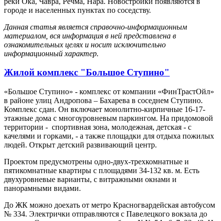
реки Ока, Чавра, Речма, Нара. Новостройки появляются в
городе и населенных пунктах по соседству.
Данная статья является справочно-информационным
материалом, вся информация в ней представлена в
ознакомительных целях и носит исключительно
информационный характер.
Жилой комплекс "Большое Ступино"
«Большое Ступино» - комплекс от компании «ФинТрастОйл»
в районе улиц Андропова – Бахарева в соседнем Ступино.
Комплекс сдан. Он включает монолитно-кирпичные 16-17-
этажные дома с многоуровневым паркингом. На придомовой
территории - спортивная зона, молодежная, детская - с
качелями и горками, - а также площадки для отдыха пожилых
людей. Открыт детский развивающий центр.
Проектом предусмотрены одно-двух-трехкомнатные и
пятикомнатные квартиры с площадями 34-132 кв. м. Есть
двухуровневые варианты, с витражными окнами и
панорамными видами.
До ЖК можно доехать от метро Красногвардейская автобусом
№ 334. Электрички отправляются с Павелецкого вокзала до