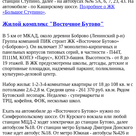
станции Ступино, далее - на автобусах №№ 5А, 6, 7, 23, 43. На
автомобиле - по Каширскому шоссе.
Подробнее о ЖК
«Большое Ступино»
.
Жилой комплекс "Восточное Бутово"
В 5 км от МКАД, около деревни Боброво (Ленинский р-н)
Группа компаний ПИК строит ЖК «Восточное Бутово»
(«Боброво»). Он включает 37 монолитно-кирпичных и
панельных корпусов типовых серий, в частности - П44Т,
П111М, КОПЭ «Парус», КОПЭ-башня. Высотность - от 8 до
19 этажей. В ЖК предусмотрены школы, детсады, детские и
спортивные площадки, надземный паркинг, поликлиника,
культурно-деловой центр.
Набор жилья: 1-2-3-4-комнатные квартиры от 18 до 108 кв. м с
потолками 2,6-2,8 м. Средняя цена - 261 370 руб. кв.м. Рядом
Бутовский лесопарк. Недалеко - супермаркеты и
ТРЦ, кофейня, ФОК, несколько школ.
Ехать на автомобиле до «Восточного Бутово» нужно по
Симферопольскому шоссе. От Курского вокзала или любой
станции МЦД-2 ходят электрички до станции Бутово, далее
автобусом №18. От станции метро Бульвар Дмитрия Донского
тоже идет автобус №18. От метро Южная - автобусы №426 и