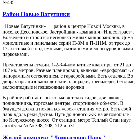
№435
Район Новые Ватутинки
«Новые Ватутинки» — район в центре Новой Москвы, в
поселке Десеновское. Застройщик - компания «Инвесттраст».
Возведено и строится несколько жилых микрорайонов. Дома –
монолитные и панельные серий П-3М и П-111М, от трех до
17-ти этажей с подземными, наземными и многоуровневыми
парковками.
Представлены студии, 1-2-3-4-комнатные квартиры от 21 до
107 кв. метров. Разные планировки, включая «евроформат», с
панорамным остеклением, с гардеробными. Есть отделка. Во
дворах организованы детские площадки, тренажеры, беговые,
велосипедные и пешеходные дорожки.
В районе работают несколько детских садов, две школы,
поликлиника, торговые центры, спортивные объекты. В
будущем должна появиться «своя» станция метро. Есть свой
парк вдоль реки Десны. Путь до нового ЖК на автомобиле -
по Калужскому шоссе. От станции метро Теплый Стан идут
автобусы № № 398, 508, 512 и 531
Жилой комплекс "Домодедово Парк"