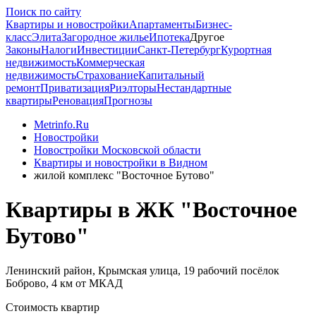
Поиск по сайту
Квартиры и новостройки
Апартаменты
Бизнес-
класс
Элита
Загородное жилье
Ипотека
Другое
Законы
Налоги
Инвестиции
Санкт-Петербург
Курортная
недвижимость
Коммерческая
недвижимость
Страхование
Капитальный
ремонт
Приватизация
Риэлторы
Нестандартные
квартиры
Реновация
Прогнозы
Metrinfo.Ru
Новостройки
Новостройки Московской области
Квартиры и новостройки в Видном
жилой комплекс "Восточное Бутово"
Квартиры в ЖК "Восточное
Бутово"
Ленинский район, Крымская улица, 19 рабочий посёлок
Боброво, 4 км от МКАД
Стоимость квартир