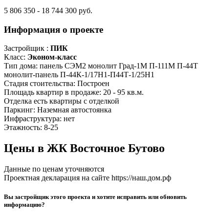
5 806 350 - 18 744 300 руб.
Информация о проекте
Застройщик :
ПИК
Класс:
Эконом-класс
Тип дома:
панель
СЭМ2
монолит
Град-1М
П-111М
П-44Т
монолит-панель
П-44К-1/17Н1-П44Т-1/25Н1
Стадия стоительства:
Построен
Площадь квартир в продаже:
20 - 95 кв.м.
Отделка
есть квартиры с отделкой
Паркинг:
Наземная автостоянка
Инфраструктура:
нет
Этажность:
8-25
Цены в ЖК Восточное Бутово
Данные по ценам уточняются
Проектная декларация на сайте https://наш.дом.рф
Вы застройщик этого проекта и хотите исправить или обновить
информацию?