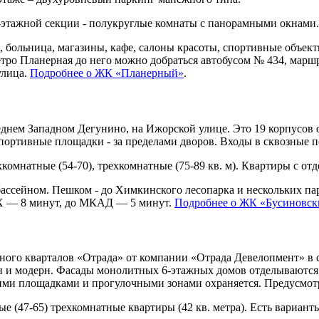
0-этажной секции - полукруглые комнаты с панорамными окнами.
больница, магазины, кафе, салоны красоты, спортивные объекты.
ро Планерная до него можно добраться автобусом № 434, маршру
улица.
Подробнее о ЖК «Планерный»
.
днем Западном Дегунино, на Ижорской улице. Это 19 корпусов от
портивные площадки - за пределами дворов. Входы в сквозные п
комнатные (54-70), трехкомнатные (75-89 кв. м). Квартиры с отде
бассейном. Пешком - до Химкинского лесопарка и нескольких па
ВХ — 8 минут, до МКАД — 5 минут.
Подробнее о ЖК «Бусиновск
ного кварталов «Отрада» от компании «Отрада Девелопмент» в 
айн и модерн. Фасады монолитных 6-этажных домов отделываютс
ими площадками и прогулочными зонами охраняется. Предусмотр
е (47-65) трехкомнатные квартиры (42 кв. метра). Есть варианты