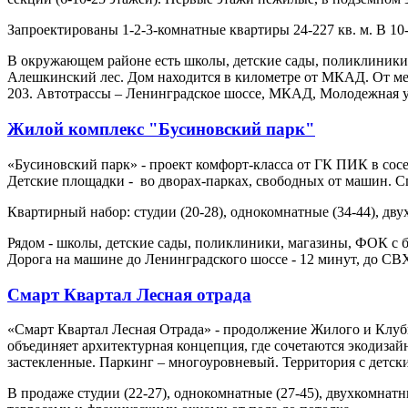
Запроектированы 1-2-3-комнатные квартиры 24-227 кв. м. В 1
В окружающем районе есть школы, детские сады, поликлиники, 
Алешкинский лес. Дом находится в километре от МКАД. От мет
203. Автотрассы – Ленинградское шоссе, МКАД, Молодежная 
Жилой комплекс "Бусиновский парк"
«Бусиновский парк» - проект комфорт-класса от ГК ПИК в сосе
Детские площадки - во дворах-парках, свободных от машин. С
Квартирный набор: студии (20-28), однокомнатные (34-44), двух
Рядом - школы, детские сады, поликлиники, магазины, ФОК с 
Дорога на машине до Ленинградского шоссе - 12 минут, до С
Смарт Квартал Лесная отрада
«Смарт Квартал Лесная Отрада» - продолжение Жилого и Клуб
объединяет архитектурная концепция, где сочетаются экодиз
застекленные. Паркинг – многоуровневый. Территория с детск
В продаже студии (22-27), однокомнатные (27-45), двухкомнатны