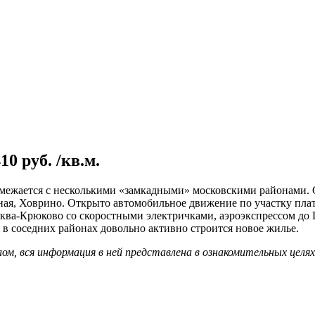
0 руб. /кв.м.
ежается с несколькими «замкадными» московскими районами. Со
ная, Ховрино. Открыто автомобильное движение по участку пла
ква-Крюково со скоростными электричками, аэроэкспрессом до
 и в соседних районах довольно активно строится новое жилье.
м, вся информация в ней представлена в ознакомительных целя