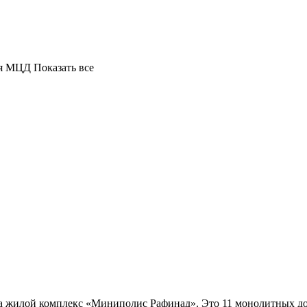
ая МЦД
Показать все
а жилой комплекс «Миниполис Рафинад». Это 11 монолитных до