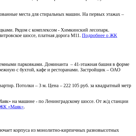
удованные места для стиральных машин. На первых этажах –
дками. Рядом с комплексом - Химкинский лесопарк.
итровское шоссе, платная дорога М11.
Подробнее о ЖК
дземными парковками. Доминанта – 41-этажная башня в форме
ережную с бухтой, кафе и ресторанами. Застройщик – ОАО
ртир. Потолки – 3 м. Цена – 222 105 руб. за квадратный метр
Маяк» на машине - по Ленинградскому шоссе. От ж/д станции
 ЖК «Маяк»
.
ючает корпуса из монолитно-кирпичных разновысотных