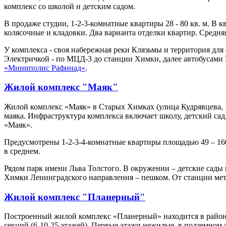
комплекс со школой и детским садом.
В продаже студии, 1-2-3-комнатные квартиры 28 - 80 кв. м. В
колясочные и кладовки. Два варианта отделки квартир. Средняя 
У комплекса - своя набережная реки Клязьмы и территория дл
Электричкой - по МЦД-3 до станции Химки, далее автобусами
«Миниполис Рафинад»
.
Жилой комплекс "Маяк"
Жилой комплекс «Маяк» в Старых Химках (улица Кудрявцева, 1
маяка. Инфраструктура комплекса включает школу, детский са
«Маяк».
Предусмотрены 1-2-3-4-комнатные квартиры площадью 49 – 160 
в среднем.
Рядом парк имени Льва Толстого. В окружении – детские сады
Химки Ленинградского направления – пешком. От станции мет
Жилой комплекс "Планерный"
Построенный жилой комплекс «Планерный» находится в район
секций (6-10-25 этажей). Первые этажи нежилые, в подземном