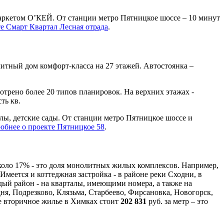
маркетом О’КЕЙ. От станции метро Пятницкое шоссе – 10 минут
е Смарт Квартал Лесная отрада
.
тный дом комфорт-класса на 27 этажей. Автостоянка –
отрено более 20 типов планировок. На верхних этажах -
ть кв.
лы, детские сады. От станции метро Пятницкое шоссе и
обнее о проекте Пятницкое 58
.
коло 17% - это доля монолитных жилых комплексов. Например,
меется и коттеджная застройка - в районе реки Сходни, в
дый район - на кварталы, имеющими номера, а также на
я, Подрезково, Клязьма, Старбеево, Фирсановка, Новогорск,
же вторичное жилье в Химках стоит
202 831
руб. за метр – это