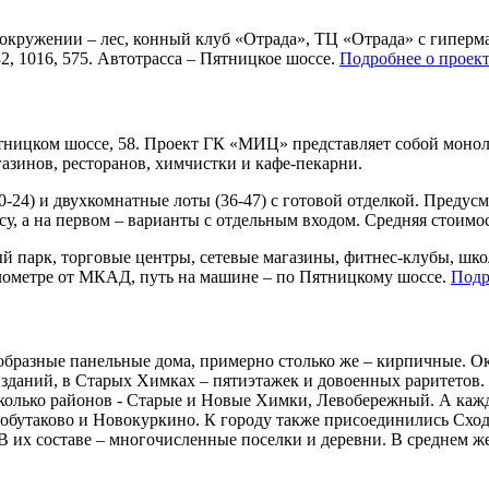
в окружении – лес, конный клуб «Отрада», ТЦ «Отрада» с гипер
32, 1016, 575. Автотрасса – Пятницкое шоссе.
Подробнее о проект
ницком шоссе, 58. Проект ГК «МИЦ» представляет собой моноли
азинов, ресторанов, химчистки и кафе-пекарни.
-24) и двухкомнатные лоты (36-47) с готовой отделкой. Предусм
у, а на первом – варианты с отдельным входом. Средняя стоимос
 парк, торговые центры, сетевые магазины, фитнес-клубы, шко
илометре от МКАД, путь на машине – по Пятницкому шоссе.
Подр
бразные панельные дома, примерно столько же – кирпичные. О
даний, в Старых Химках – пятиэтажек и довоенных раритетов. И
сколько районов - Старые и Новые Химки, Левобережный. А каж
обутаково и Новокуркино. К городу также присоединились Сходн
В их составе – многочисленные поселки и деревни. В среднем 