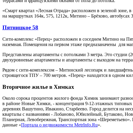
террасами и французскими окнами от пола до потолка.
«Смарт квартал «Лесная Отрада» расположен в зеленой зоне, 
на маршрутках 164к, 575, 1212к, Митино – Брёхово, автобусах 
Пятницкое 58
Сити-комплекс «Перец» расположен в соседнем Митино на Пят
наземная. Помещения на первом этаже предназаначены для маг
Представлены апартаменты с потолками 3 метра. Это студии (20
двухуровневые апартаменты и апартаменты с выходом на террас
Рядом с сити-комплексом – Митинский лесопарк и ландшафтный
строящегося ТПУ – 700 метров. «Перец» находится в одном к
Вторичное жилье в Химках
Около сорока процентов жилого фонда Химик занимают разноо
в районе Новые Химки, - концентрация 9-12-этажных типовых з
деревнях Вашутино, Ивакино, Старбеево. Город делится на не
кварталы с названиями - Лобаново, Юбилейный, Бутаково, Нов
Планерная, Левобережная, Транспортная зона «Шереметьево». 
данные «
Портала о недвижимости MetrInfo.Ru
».