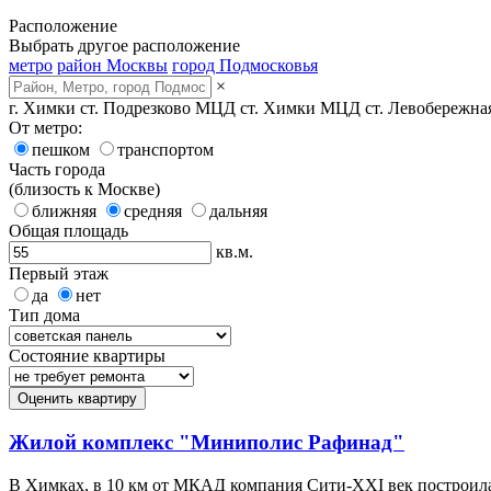
Расположение
Выбрать другое расположение
метро
район Москвы
город Подмосковья
×
г. Химки
ст. Подрезково МЦД
ст. Химки МЦД
ст. Левобережн
От метро:
пешком
транспортом
Часть города
(близость к Москве)
ближняя
средняя
дальняя
Общая площадь
кв.м.
Первый этаж
да
нет
Тип дома
Состояние квартиры
Оценить квартиру
Жилой комплекс "Миниполис Рафинад"
В Химках, в 10 км от МКАД компания Сити-XXI век построил