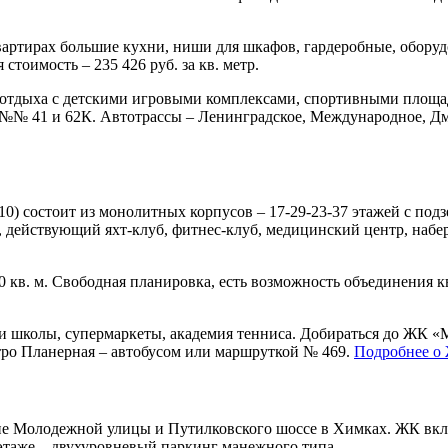
 квартирах большие кухни, ниши для шкафов, гардеробные, обор
стоимость – 235 426 руб. за кв. метр.
я отдыха с детскими игровыми комплексами, спортивными площа
 №№ 41 и 62К. Автотрассы – Ленинградское, Международное, Дм
0) состоит из монолитных корпусов – 17-29-23-37 этажей с по
д, действующий яхт-клуб, фитнес-клуб, медицинский центр, наб
кв. м. Свободная планировка, есть возможность объединения ква
 и школы, супермаркеты, академия тенниса. Добираться до ЖК «
ро Планерная – автобусом или маршруткой № 469.
Подробнее о
е Молодежной улицы и Путилковского шоссе в Химках. ЖК вкл
 этаже – двухуровневый паркинг манежного типа.