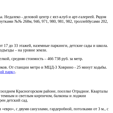
 Недалеко - деловой центр с яхт-клуб и арт-галереей. Рядом
тками №№ 268м, 946, 971, 980, 981, 982, троллейбусами 202,
 17 до 33 этажей, наземные паркинги, детские сады и школа.
одъезды – на уровне земли.
лкой, средняя стоимость – 466 738 руб. за метр.
рков. От станции метро и МЦД-3 Ховрино - 25 минут ходьбы.
ий парк»
.
соседнем Красногорском районе, поселке Отрадное. Кварталы
я темным и светлым кирпичом, балконы и лоджии
ен детский сад.
 «евро», с двумя санузлами, гардеробной, потолками от 3 м., с